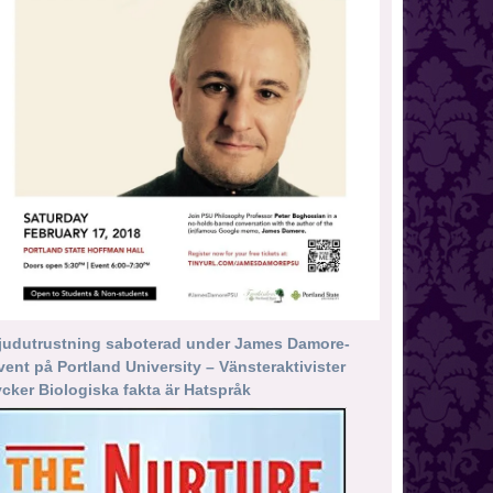
judutrustning saboterad under James Damore-
vent på Portland University – Vänsteraktivister
ycker Biologiska fakta är Hatspråk