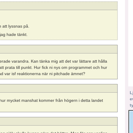
att lyssnas på.
 jag hade tänkt.
erade varandra. Kan tänka mig att det var lättare att hålla
ov att prata till punkt. Hur fick ni nys om programmet och hur
 vad var isf reaktionerna när ni pitchade ämnet?
L
e
 hur mycket manshat kommer från högern i detta landet
t