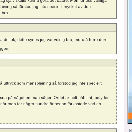
t jag själv skulle kunna göra det bättre. Men för oss vanliga
aining så förstod jag inte speciellt mycket av den
t bra.
 deltok, dette synes jeg var veldig bra, moro å høre dere
oggen.
å uttryck som mansplaining så förstod jag inte speciellt
ssna på något en man säger. Ordet är helt påhittat, betyder
m när man för några hundra år sedan förkastade vad en
N