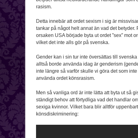
rasism.
Detta innebär att ordet sexism i sig är missvisa
tankar på något helt annat än vad det betyder. P
orsaken USA började byta ut ordet ”sex” mot or
vilket det inte alls gör på svenska.
Gender kan i sin tur inte översättas till svensk
alltså borde använda idag är genderism (gend
inte längre så varför skulle vi göra det som int
använda ordet könsrasism.
Men så vanliga ord är inte lätta att byta ut så 
ständigt behov att förtydliga vad det handlar om
sexiga kvinnor. Vilket bara blir alltför uppenb
könsdiskriminering: