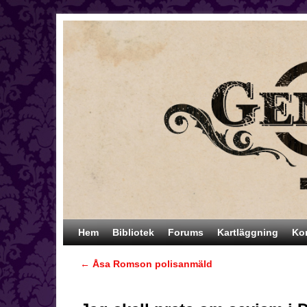
Hoppa till huvudinnehåll
Hoppa till sekundärt innehåll
Hem
Bibliotek
Forums
Kartläggning
Ko
←
Åsa Romson polisanmäld
Inläggsnavigering