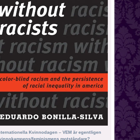
nternationella Kvinnodagen – VEM är egentligen
vinnokampens/feminismens motståndare?