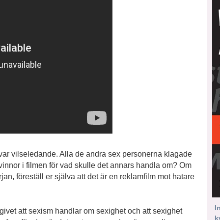
var vilseledande. Alla de andra sex personerna klagade
vinnor i filmen för vad skulle det annars handla om? Om
n, föreställ er själva att det är en reklamfilm mot hatare
I
 givet att sexism handlar om sexighet och att sexighet
k