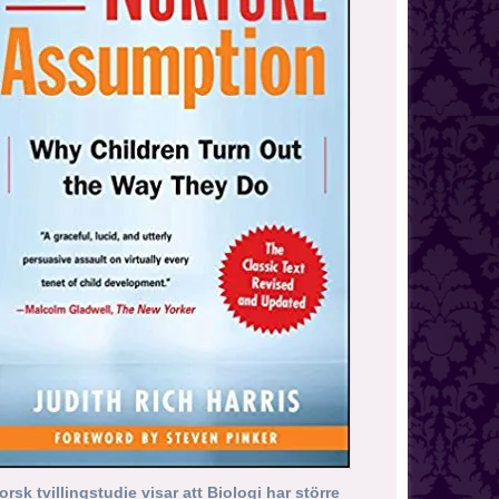
orsk tvillingstudie visar att Biologi har större