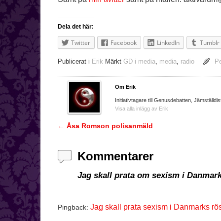
Dela det här:
Twitter
Facebook
LinkedIn
Tumblr
Publicerat i
Erik
Märkt
GD i media
,
media
,
radio
Pe
Om Erik
Initiativtagare till Genusdebatten, Jämställdis
Visa alla inlägg av Erik
←
Åsa Romson polisanmäld
Inläggsnavigering
Kommentarer
Jag skall prata om sexism i Danmark
Jag skall prata sexism i Danmarks rös
Pingback: