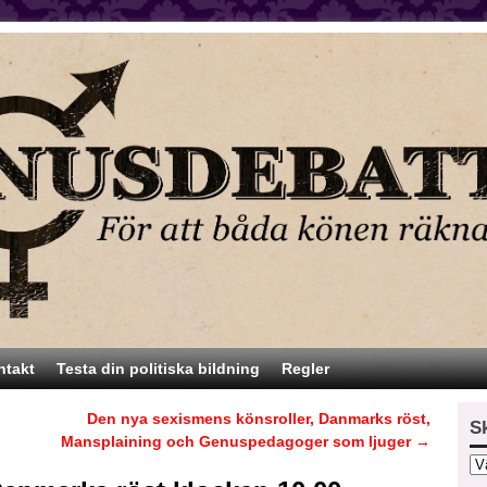
ntakt
Testa din politiska bildning
Regler
Den nya sexismens könsroller, Danmarks röst,
S
Mansplaining och Genuspedagoger som ljuger
→