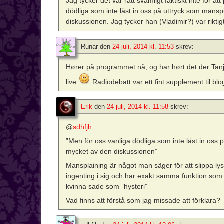
Jag tycker det var rätt svamligt faktiskt inte för at
dödliga som inte läst in oss på uttryck som manspl
diskussionen. Jag tycker han (Vladimir?) var riktig
Runar
den
24 juli, 2014 kl. 11:53
skrev:
Hører på programmet nå, og har hørt det der Tanja
live
Radiodebatt var ett fint supplement til bl
Erik
den
24 juli, 2014 kl. 11:58
skrev:
@
sdhfjh
:
”Men för oss vanliga dödliga som inte läst in oss p
mycket av den diskussionen”
Mansplaining är något man säger för att slippa ly
ingenting i sig och har exakt samma funktion so
kvinna sade som ”hysteri”
Vad finns att förstå som jag missade att förklara?