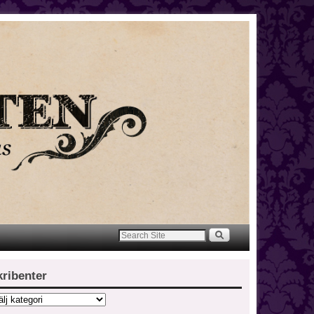
kribenter