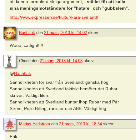
att kunna formulera riktiga argument,
i stället för att kalla
sina meningsmotståndare för ”hatare” och ”gubbslem”
.
http://www.expressen.se/kultur/kara-sveland/
Bashflak
den
21 mars, 2013 kl. 14:02
skrev:
Wooo, catfight!!!!
Chade
den
21 mars, 2013 kl. 14:08
skrev:
@
Bashflak
:
Sannolikheten för svar från Svedland: ganska hög.
Sannolikheten att Svedland faktiskt bemöter det Rubar
skriver: Väldigt liten.
Sannolikheten att Svedland buntar ihop Rubar med Pär
Ström, Pelle Billing, rasister och ABB: Väldigt hög.
Matias Hedström
den
21 mars, 2013 kl. 18:54
skrev:
Erik: