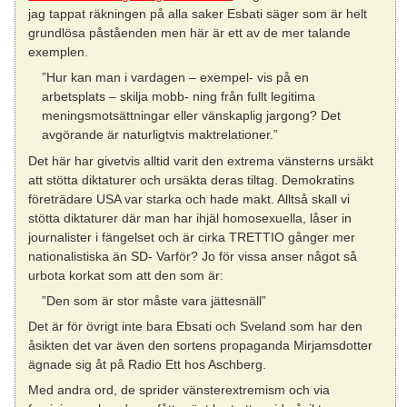
jag tappat räkningen på alla saker Esbati säger som är helt
grundlösa påståenden men här är ett av de mer talande
exemplen.
”Hur kan man i vardagen – exempel- vis på en
arbetsplats – skilja mobb- ning från fullt legitima
meningsmotsättningar eller vänskaplig jargong? Det
avgörande är naturligtvis maktrelationer.”
Det här har givetvis alltid varit den extrema vänsterns ursäkt
att stötta diktaturer och ursäkta deras tiltag. Demokratins
företrädare USA var starka och hade makt. Alltså skall vi
stötta diktaturer där man har ihjäl homosexuella, låser in
journalister i fängelset och är cirka TRETTIO gånger mer
nationalistiska än SD- Varför? Jo för vissa anser något så
urbota korkat som att den som är:
”Den som är stor måste vara jättesnäll”
Det är för övrigt inte bara Ebsati och Sveland som har den
åsikten det var även den sortens propaganda Mirjamsdotter
ägnade sig åt på Radio Ett hos Aschberg.
Med andra ord, de sprider vänsterextremism och via