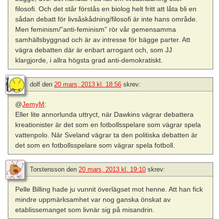
filosofi. Och det står förstås en biolog helt fritt att låta bli en
sådan debatt för livsåskådning/filosofi är inte hans område.
Men feminism/”anti-feminism” rör vår gemensamma
samhällsbyggnad och är av intresse för bägge parter. Att
vägra debatten där är enbart arrogant och, som JJ
klargjorde, i allra högsta grad anti-demokratiskt.
dolf
den
20 mars, 2013 kl. 18:56
skrev:
@
JemyM
:
Eller lite annorlunda uttryct, när Dawkins vägrar debattera
kreationister är det som en fotbollsspelare som vägrar spela
vattenpolo. När Sveland vägrar ta den politiska debatten är
det som en fotbollsspelare som vägrar spela fotboll.
Torstensson
den
20 mars, 2013 kl. 19:10
skrev:
Pelle Billing hade ju vunnit överlägset mot henne. Att han fick
mindre uppmärksamhet var nog ganska önskat av
etablissemanget som livnär sig på misandrin.