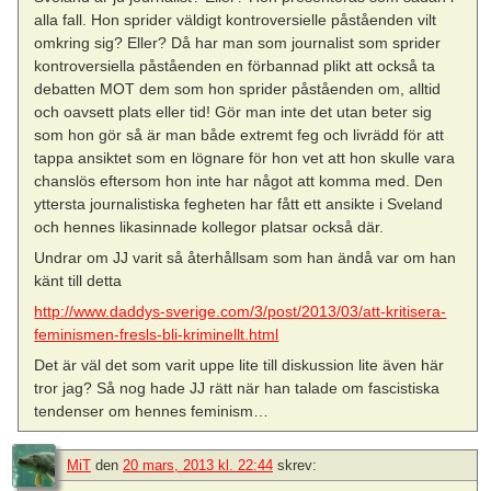
alla fall. Hon sprider väldigt kontroversielle påståenden vilt
omkring sig? Eller? Då har man som journalist som sprider
kontroversiella påståenden en förbannad plikt att också ta
debatten MOT dem som hon sprider påståenden om, alltid
och oavsett plats eller tid! Gör man inte det utan beter sig
som hon gör så är man både extremt feg och livrädd för att
tappa ansiktet som en lögnare för hon vet att hon skulle vara
chanslös eftersom hon inte har något att komma med. Den
yttersta journalistiska fegheten har fått ett ansikte i Sveland
och hennes likasinnade kollegor platsar också där.
Undrar om JJ varit så återhållsam som han ändå var om han
känt till detta
http://www.daddys-sverige.com/3/post/2013/03/att-kritisera-
feminismen-fresls-bli-kriminellt.html
Det är väl det som varit uppe lite till diskussion lite även här
tror jag? Så nog hade JJ rätt när han talade om fascistiska
tendenser om hennes feminism…
MiT
den
20 mars, 2013 kl. 22:44
skrev: