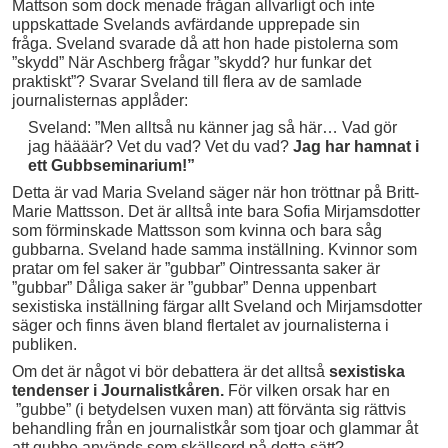
Mattson som dock menade frågan allvarligt och inte
uppskattade Svelands avfärdande upprepade sin
fråga. Sveland svarade då att hon hade pistolerna som
”skydd” När Aschberg frågar ”skydd? hur funkar det
praktiskt”? Svarar Sveland till flera av de samlade
journalisternas applåder:
Sveland:
”Men alltså nu känner jag så här… Vad gör
jag häääär? Vet du vad? Vet du vad?
Jag har hamnat i
ett Gubbseminarium!”
Detta är vad Maria Sveland säger när hon tröttnar på Britt-
Marie Mattsson. Det är alltså inte bara Sofia Mirjamsdotter
som förminskade Mattsson som kvinna och bara såg
gubbarna. Sveland hade samma inställning. Kvinnor som
pratar om fel saker är ”gubbar” Ointressanta saker är
”gubbar” Dåliga saker är ”gubbar” Denna uppenbart
sexistiska inställning färgar allt Sveland och Mirjamsdotter
säger och finns även bland flertalet av journalisterna i
publiken.
Om det är något vi bör debattera är det alltså
sexistiska
tendenser i Journalistkåren.
För vilken orsak har en
”gubbe” (i betydelsen vuxen man) att förvänta sig rättvis
behandling från en journalistkår som tjoar och glammar åt
att gubbe används som skällsord på detta sätt?