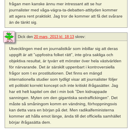
frågan men kanske ännu mer intressant att se hur
journalister med våga-vägra-ta-debatten-attityden kommer
att agera rent praktiskt. Jag tror de kommer att få det svårare
än de tänkt sig.
Dick
den
20 mars, 2013 kl. 18:13
skrev:
Utvecklingen med en journalistkår som inbillar sig att deras
uppgift är att ”uppfostra folket rätt”, inte göra sakliga och
objektiva resultat, är tyvärr ett mönster över hela västvärlden
för närvarande. Det är särskilt uppenbart i kontroversiella
frågor som t ex prostitutionen. Det finns en mängd
internationella studier som tydligt visar att journalister följer
ett politiskt korrekt koncept och inte kritiskt ifrågasätter. Jag
har ett helt kapitel om det i min bok ”Den kidnappade
sanningen. Myten om den gigantiska sextraffickingen”. Det
måste så småningom komm en vändning, förhoppningsvis
kan detta vara en början på det. Men radikalfeministerna
kommer att hålla emot länge, ända till det officiella samhället
börjar ifrågasätta dem.