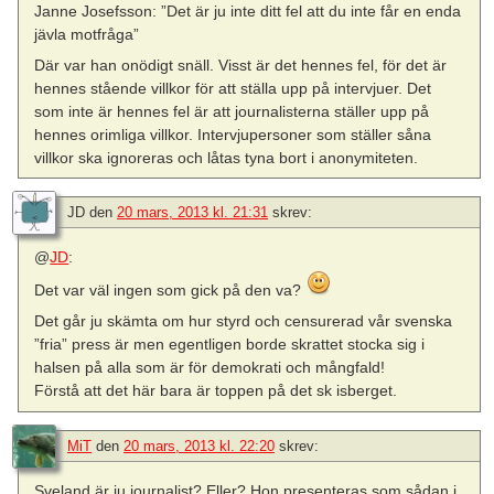
Janne Josefsson: ”Det är ju inte ditt fel att du inte får en enda
jävla motfråga”
Där var han onödigt snäll. Visst är det hennes fel, för det är
hennes stående villkor för att ställa upp på intervjuer. Det
som inte är hennes fel är att journalisterna ställer upp på
hennes orimliga villkor. Intervjupersoner som ställer såna
villkor ska ignoreras och låtas tyna bort i anonymiteten.
JD
den
20 mars, 2013 kl. 21:31
skrev:
@
JD
:
Det var väl ingen som gick på den va?
Det går ju skämta om hur styrd och censurerad vår svenska
”fria” press är men egentligen borde skrattet stocka sig i
halsen på alla som är för demokrati och mångfald!
Förstå att det här bara är toppen på det sk isberget.
MiT
den
20 mars, 2013 kl. 22:20
skrev:
Sveland är ju journalist? Eller? Hon presenteras som sådan i