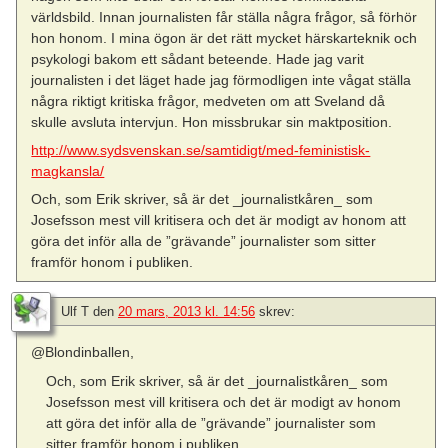
världsbild. Innan journalisten får ställa några frågor, så förhör
hon honom. I mina ögon är det rätt mycket härskarteknik och
psykologi bakom ett sådant beteende. Hade jag varit
journalisten i det läget hade jag förmodligen inte vågat ställa
några riktigt kritiska frågor, medveten om att Sveland då
skulle avsluta intervjun. Hon missbrukar sin maktposition.
http://www.sydsvenskan.se/samtidigt/med-feministisk-
magkansla/
Och, som Erik skriver, så är det _journalistkåren_ som
Josefsson mest vill kritisera och det är modigt av honom att
göra det inför alla de ”grävande” journalister som sitter
framför honom i publiken.
Ulf T
den
20 mars, 2013 kl. 14:56
skrev:
@Blondinballen,
Och, som Erik skriver, så är det _journalistkåren_ som
Josefsson mest vill kritisera och det är modigt av honom
att göra det inför alla de ”grävande” journalister som
sitter framför honom i publiken.