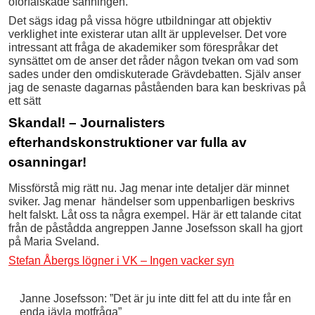
oförfalskade sanningen.
Det sägs idag på vissa högre utbildningar att objektiv
verklighet inte existerar utan allt är upplevelser. Det vore
intressant att fråga de akademiker som förespråkar det
synsättet om de anser det råder någon tvekan om vad som
sades under den omdiskuterade Grävdebatten. Själv anser
jag de senaste dagarnas påståenden bara kan beskrivas på
ett sätt
Skandal! – Journalisters
efterhandskonstruktioner var fulla av
osanningar!
Missförstå mig rätt nu. Jag menar inte detaljer där minnet
sviker. Jag menar händelser som uppenbarligen beskrivs
helt falskt. Låt oss ta några exempel. Här är ett talande citat
från de påstådda angreppen Janne Josefsson skall ha gjort
på Maria Sveland.
Stefan Åbergs lögner i VK – Ingen vacker syn
Janne Josefsson: ”Det är ju inte ditt fel att du inte får en
enda jävla motfråga”