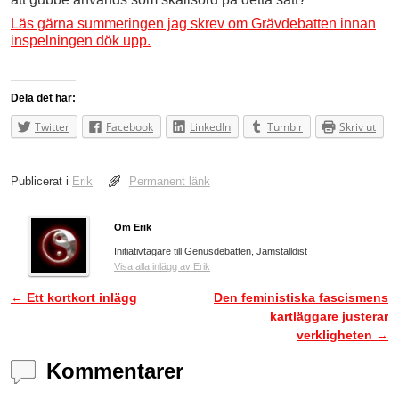
Läs gärna summeringen jag skrev om Grävdebatten innan
inspelningen dök upp.
Dela det här:
Twitter
Facebook
LinkedIn
Tumblr
Skriv ut
Publicerat i
Erik
Permanent länk
Om Erik
Initiativtagare till Genusdebatten, Jämställdist
Visa alla inlägg av Erik
←
Ett kortkort inlägg
Den feministiska fascismens
Inläggsnavigering
kartläggare justerar
verkligheten
→
Kommentarer