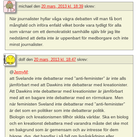
michael
den
20 mars, 2013 kl. 18:39
skrev:
När journalister hyllar våga vägra debatten vill man få bort
mångfald och införa enfald vilket borde vara tydligt för alla
som värnar om ett demokratiskt samhälle själv blir jag lite
nedstämd att detta inte är uppenbart för medborgare och inte
minst journalister.
dolf
den
20 mars, 2013 kl. 18:47
skrev:
@
JemyM
:
att Svelande inte debatterar med ”anti-feminister” är inte alls
jämförbart med att Dawkins inte debatterar med kreationister.
Att Dawkins inte debatterar med kreationister är jämförbart
med att en bagare inte debatterar med en rörmokare. Men
när feministen Sveland inte debatterar med ”anti-feminister”
är det som en politiker som inte debatterar politik.
Biologin och kreationismen tillhör skilda världar. Ska en biolog
och en kreationst debattera med varandra måste det ske mot
en bakgrund som är gemensam och av intresse för dem
bägge, dvs. det handlar i så fall om livsåskådning eller