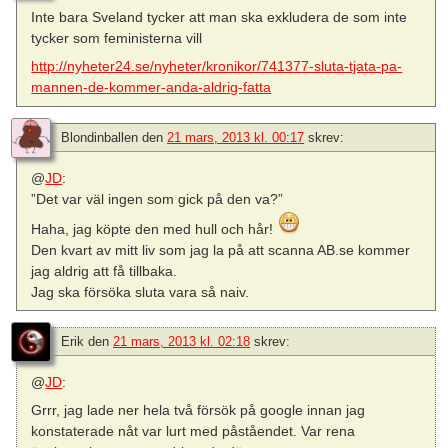
Inte bara Sveland tycker att man ska exkludera de som inte
tycker som feministerna vill
http://nyheter24.se/nyheter/kronikor/741377-sluta-tjata-pa-
mannen-de-kommer-anda-aldrig-fatta
Blondinballen
den
21 mars, 2013 kl. 00:17
skrev:
@
JD
:
”Det var väl ingen som gick på den va?”
Haha, jag köpte den med hull och hår!
Den kvart av mitt liv som jag la på att scanna AB.se kommer
jag aldrig att få tillbaka.
Jag ska försöka sluta vara så naiv.
Erik
den
21 mars, 2013 kl. 02:18
skrev:
@
JD
:
Grrr, jag lade ner hela två försök på google innan jag
konstaterade nåt var lurt med påståendet. Var rena