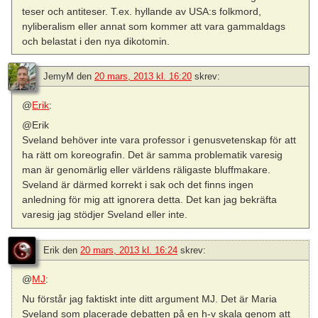
teser och antiteser. T.ex. hyllande av USA:s folkmord,
nyliberalism eller annat som kommer att vara gammaldags
och belastat i den nya dikotomin.
JemyM
den
20 mars, 2013 kl. 16:20
skrev:
@
Erik
:
@Erik
Sveland behöver inte vara professor i genusvetenskap för att
ha rätt om koreografin. Det är samma problematik varesig
man är genomärlig eller världens räligaste bluffmakare.
Sveland är därmed korrekt i sak och det finns ingen
anledning för mig att ignorera detta. Det kan jag bekräfta
varesig jag stödjer Sveland eller inte.
Erik
den
20 mars, 2013 kl. 16:24
skrev:
@
MJ
:
Nu förstår jag faktiskt inte ditt argument MJ. Det är Maria
Sveland som placerade debatten på en h-v skala genom att