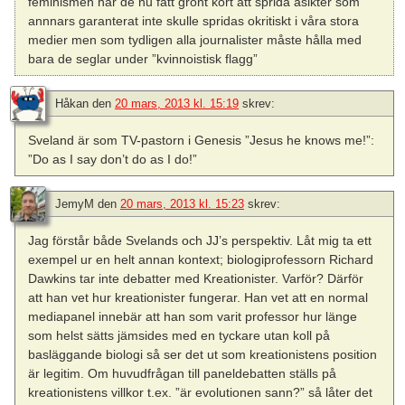
feminismen har de nu fått grönt kort att sprida åsikter som
annnars garanterat inte skulle spridas okritiskt i våra stora
medier men som tydligen alla journalister måste hålla med
bara de seglar under ”kvinnoistisk flagg”
Håkan
den
20 mars, 2013 kl. 15:19
skrev:
Sveland är som TV-pastorn i Genesis ”Jesus he knows me!”:
”Do as I say don’t do as I do!”
JemyM
den
20 mars, 2013 kl. 15:23
skrev:
Jag förstår både Svelands och JJ’s perspektiv. Låt mig ta ett
exempel ur en helt annan kontext; biologiprofessorn Richard
Dawkins tar inte debatter med Kreationister. Varför? Därför
att han vet hur kreationister fungerar. Han vet att en normal
mediapanel innebär att han som varit professor hur länge
som helst sätts jämsides med en tyckare utan koll på
basläggande biologi så ser det ut som kreationistens position
är legitim. Om huvudfrågan till paneldebatten ställs på
kreationistens villkor t.ex. ”är evolutionen sann?” så låter det