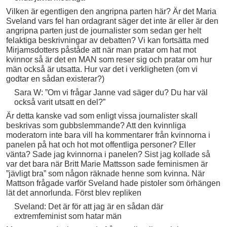
Vilken är egentligen den angripna parten här? Är det Maria
Sveland vars fel han ordagrant säger det inte är eller är den
angripna parten just de journalister som sedan ger helt
felaktiga beskrivningar av debatten? Vi kan fortsätta med
Mirjamsdotters påståde att när man pratar om hat mot
kvinnor så är det en MAN som reser sig och pratar om hur
män också är utsatta. Hur var det i verkligheten (om vi
godtar en sådan existerar?)
Sara W: ”Om vi frågar Janne vad säger du? Du har väl
också varit utsatt en del?”
Är detta kanske vad som enligt vissa journalister skall
beskrivas som gubbslemmande? Att den kvinnliga
moderatorn inte bara vill ha kommentarer från kvinnorna i
panelen på hat och hot mot offentliga personer? Eller
vänta? Sade jag kvinnorna i panelen? Sist jag kollade så
var det bara när Britt Marie Mattsson sade feminismen är
”jävligt bra” som någon räknade henne som kvinna. När
Mattson frågade varför Sveland hade pistoler som örhängen
lät det annorlunda. Först blev repliken
Sveland: Det är för att jag är en sådan där
extremfeminist som hatar män