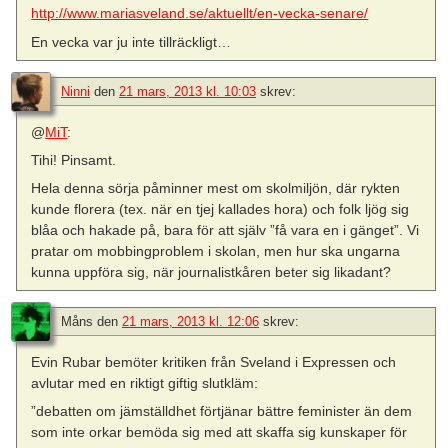
http://www.mariasveland.se/aktuellt/en-vecka-senare/
En vecka var ju inte tillräckligt…
Ninni
den
21 mars, 2013 kl. 10:03
skrev:
@
MiT
:
Tihi! Pinsamt.
Hela denna sörja påminner mest om skolmiljön, där rykten
kunde florera (tex. när en tjej kallades hora) och folk ljög sig
blåa och hakade på, bara för att själv ”få vara en i gänget”. Vi
pratar om mobbingproblem i skolan, men hur ska ungarna
kunna uppföra sig, när journalistkåren beter sig likadant?
Måns
den
21 mars, 2013 kl. 12:06
skrev:
Evin Rubar bemöter kritiken från Sveland i Expressen och
avlutar med en riktigt giftig slutkläm:
”debatten om jämställdhet förtjänar bättre feminister än dem
som inte orkar bemöda sig med att skaffa sig kunskaper för