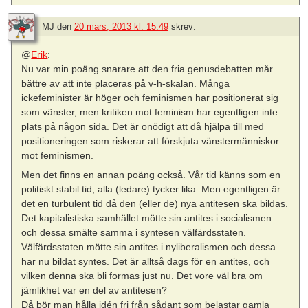
MJ
den
20 mars, 2013 kl. 15:49
skrev:
@
Erik
:
Nu var min poäng snarare att den fria genusdebatten mår
bättre av att inte placeras på v-h-skalan. Många
ickefeminister är höger och feminismen har positionerat sig
som vänster, men kritiken mot feminism har egentligen inte
plats på någon sida. Det är onödigt att då hjälpa till med
positioneringen som riskerar att förskjuta vänstermänniskor
mot feminismen.
Men det finns en annan poäng också. Vår tid känns som en
politiskt stabil tid, alla (ledare) tycker lika. Men egentligen är
det en turbulent tid då den (eller de) nya antitesen ska bildas.
Det kapitalistiska samhället mötte sin antites i socialismen
och dessa smälte samma i syntesen välfärdsstaten.
Välfärdsstaten mötte sin antites i nyliberalismen och dessa
har nu bildat syntes. Det är alltså dags för en antites, och
vilken denna ska bli formas just nu. Det vore väl bra om
jämlikhet var en del av antitesen?
Då bör man hålla idén fri från sådant som belastar gamla