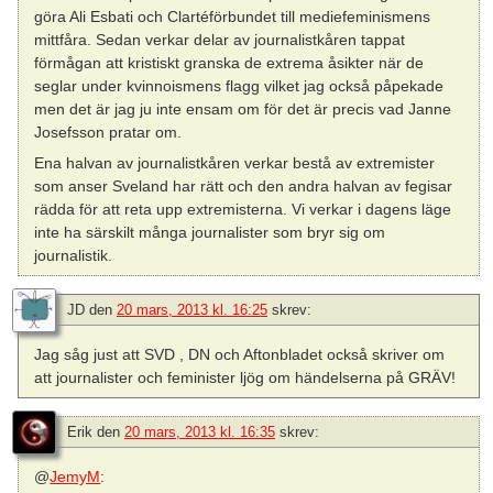
göra Ali Esbati och Clartéförbundet till mediefeminismens
mittfåra. Sedan verkar delar av journalistkåren tappat
förmågan att kristiskt granska de extrema åsikter när de
seglar under kvinnoismens flagg vilket jag också påpekade
men det är jag ju inte ensam om för det är precis vad Janne
Josefsson pratar om.
Ena halvan av journalistkåren verkar bestå av extremister
som anser Sveland har rätt och den andra halvan av fegisar
rädda för att reta upp extremisterna. Vi verkar i dagens läge
inte ha särskilt många journalister som bryr sig om
journalistik.
JD
den
20 mars, 2013 kl. 16:25
skrev:
Jag såg just att SVD , DN och Aftonbladet också skriver om
att journalister och feminister ljög om händelserna på GRÄV!
Erik
den
20 mars, 2013 kl. 16:35
skrev:
@
JemyM
: