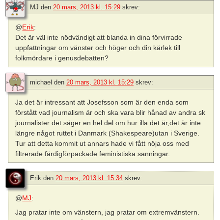
MJ
den
20 mars, 2013 kl. 15:29
skrev:
@
Erik
:
Det är väl inte nödvändigt att blanda in dina förvirrade
uppfattningar om vänster och höger och din kärlek till
folkmördare i genusdebatten?
michael
den
20 mars, 2013 kl. 15:29
skrev:
Ja det är intressant att Josefsson som är den enda som
förstått vad journalism är och ska vara blir hånad av andra sk
journalister det säger en hel del om hur illa det är,det är inte
längre något ruttet i Danmark (Shakespeare)utan i Sverige.
Tur att detta kommit ut annars hade vi fått nöja oss med
filtrerade färdigförpackade feministiska sanningar.
Erik
den
20 mars, 2013 kl. 15:34
skrev:
@
MJ
:
Jag pratar inte om vänstern, jag pratar om extremvänstern.