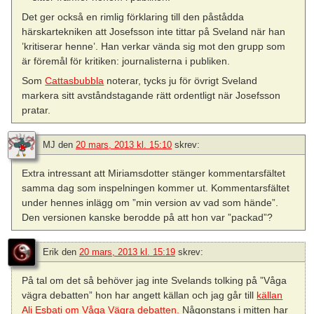
Det ger också en rimlig förklaring till den påstådda
härskartekniken att Josefsson inte tittar på Sveland när han
’kritiserar henne’. Han verkar vända sig mot den grupp som
är föremål för kritiken: journalisterna i publiken.
Som
Cattasbubbla
noterar, tycks ju för övrigt Sveland
markera sitt avståndstagande rätt ordentligt när Josefsson
pratar.
MJ
den
20 mars, 2013 kl. 15:10
skrev:
Extra intressant att Miriamsdotter stänger kommentarsfältet
samma dag som inspelningen kommer ut. Kommentarsfältet
under hennes inlägg om ”min version av vad som hände”.
Den versionen kanske berodde på att hon var ”packad”?
Erik
den
20 mars, 2013 kl. 15:19
skrev:
På tal om det så behöver jag inte Svelands tolking på ”Våga
vägra debatten” hon har angett källan och jag går till
källan
Ali Esbati om Våga Vägra debatten.
Någonstans i mitten har