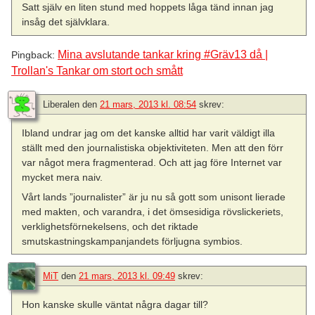
Satt själv en liten stund med hoppets låga tänd innan jag
insåg det självklara.
Mina avslutande tankar kring #Gräv13 då |
Pingback:
Trollan's Tankar om stort och smått
Liberalen
den
21 mars, 2013 kl. 08:54
skrev:
Ibland undrar jag om det kanske alltid har varit väldigt illa
ställt med den journalistiska objektiviteten. Men att den förr
var något mera fragmenterad. Och att jag före Internet var
mycket mera naiv.
Vårt lands ”journalister” är ju nu så gott som unisont lierade
med makten, och varandra, i det ömsesidiga rövslickeriets,
verklighetsförnekelsens, och det riktade
smutskastningskampanjandets förljugna symbios.
MiT
den
21 mars, 2013 kl. 09:49
skrev:
Hon kanske skulle väntat några dagar till?