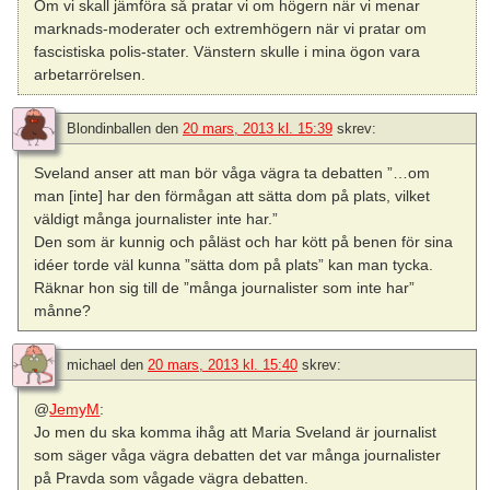
Om vi skall jämföra så pratar vi om högern när vi menar
marknads-moderater och extremhögern när vi pratar om
fascistiska polis-stater. Vänstern skulle i mina ögon vara
arbetarrörelsen.
Blondinballen
den
20 mars, 2013 kl. 15:39
skrev:
Sveland anser att man bör våga vägra ta debatten ”…om
man [inte] har den förmågan att sätta dom på plats, vilket
väldigt många journalister inte har.”
Den som är kunnig och påläst och har kött på benen för sina
idéer torde väl kunna ”sätta dom på plats” kan man tycka.
Räknar hon sig till de ”många journalister som inte har”
månne?
michael
den
20 mars, 2013 kl. 15:40
skrev:
@
JemyM
:
Jo men du ska komma ihåg att Maria Sveland är journalist
som säger våga vägra debatten det var många journalister
på Pravda som vågade vägra debatten.