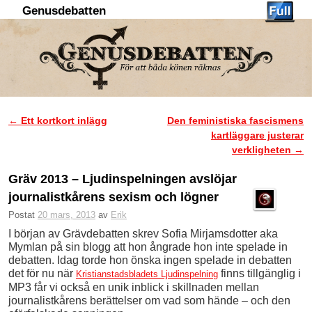
Genusdebatten
Hoppa till huvudinnehåll
Hoppa till sekundärt innehåll
←
Ett kortkort inlägg
Den feministiska fascismens
Inläggsnavigering
kartläggare justerar
verkligheten
→
Gräv 2013 – Ljudinspelningen avslöjar
journalistkårens sexism och lögner
Postat
20 mars, 2013
av
Erik
I början av Grävdebatten skrev Sofia Mirjamsdotter aka
Mymlan på sin blogg att hon ångrade hon inte spelade in
debatten. Idag torde hon önska ingen spelade in debatten
det för nu när
finns tillgänglig i
Kristianstadsbladets Ljudinspelning
MP3 får vi också en unik inblick i skillnaden mellan
journalistkårens berättelser om vad som hände – och den