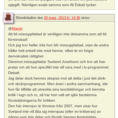
uppgift. Nämligen exakt samma som Ali Esbati tycker.
Blondinballen
den
20 mars, 2013 kl. 14:36
skrev:
@
Mariel
:
Att bli missuppfattad är verkligen inte detsamma som att bli
förminskad!
Och jag tror heller inte hon blir missuppfattad, utan de andra
håller helt enkelt inte med henne, vilket är en högst
demokratisk rättighet.
Däremot missuppfattar Sveland Josefsson och tror att han
pratar om att hon specifikt inte vill vara med i tv-programmet
Debatt.
Jag delar dock hennes skepsis mot att delta i just det skrik-
och skränprogrammet. Men även i andra sammanhang, där
hon får tillfälle att utveckla sina teoribildningar och bemöta
kritik i lugn och ro, så har hon valt att själv bestämma
förutsättningarna för kritiken.
Den här intervjun är förvisso från 2007, men visar hur
Sveland inte vill låta sig intervjuas (eller ev kritiseras) av
någon som inte delar och förstår hennes feministiska