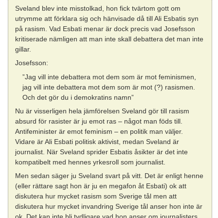
Sveland blev inte misstolkad, hon fick tvärtom gott om
utrymme att förklara sig och hänvisade då till Ali Esbatis syn
på rasism. Vad Esbati menar är dock precis vad Josefsson
kritiserade nämligen att man inte skall debattera det man inte
gillar.
Josefsson:
”Jag vill inte debattera mot dem som är mot feminismen,
jag vill inte debattera mot dem som är mot (?) rasismen.
Och det gör du i demokratins namn”
Nu är visserligen hela jämförelsen Sveland gör till rasism
absurd för rasister är ju emot ras – något man föds till.
Antifeminister är emot feminism – en politik man väljer.
Vidare är Ali Esbati politisk aktivist, medan Sveland är
journalist. När Sveland sprider Esbatis åsikter är det inte
kompatibelt med hennes yrkesroll som journalist.
Men sedan säger ju Sveland svart på vitt. Det är enligt henne
(eller rättare sagt hon är ju en megafon åt Esbati) ok att
diskutera hur mycket rasism som Sverige tål men att
diskutera hur mycket invandring Sverige tål anser hon inte är
ok. Det kan inte bli tydligare vad hon anser om journalisters