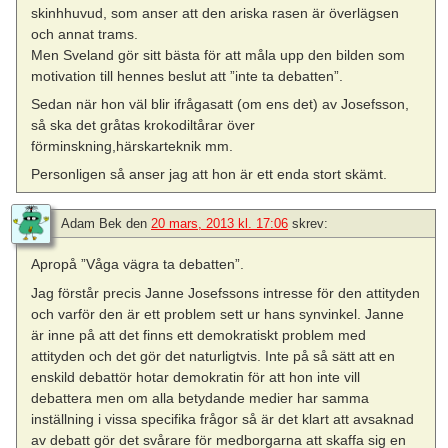
skinhhuvud, som anser att den ariska rasen är överlägsen
och annat trams.
Men Sveland gör sitt bästa för att måla upp den bilden som
motivation till hennes beslut att ”inte ta debatten”.
Sedan när hon väl blir ifrågasatt (om ens det) av Josefsson,
så ska det gråtas krokodiltårar över
förminskning,härskarteknik mm.
Personligen så anser jag att hon är ett enda stort skämt.
Adam Bek
den
20 mars, 2013 kl. 17:06
skrev:
Apropå ”Våga vägra ta debatten”.
Jag förstår precis Janne Josefssons intresse för den attityden
och varför den är ett problem sett ur hans synvinkel. Janne
är inne på att det finns ett demokratiskt problem med
attityden och det gör det naturligtvis. Inte på så sätt att en
enskild debattör hotar demokratin för att hon inte vill
debattera men om alla betydande medier har samma
inställning i vissa specifika frågor så är det klart att avsaknad
av debatt gör det svårare för medborgarna att skaffa sig en