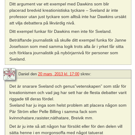
Ditt argument var ett exempel med Dawkins som blir
placerad bredvid kreationistiska tyckare – Sveland är inte
professor utan just tyckare som alltså inte har Dawkins ursäkt
att vilja debattera på likvärdig nivå.
Ditt exempel funkar för Dawkins men inte för Sveland.
Beträffande journalistik så skulle ditt exempel funka för Janne
Josefsson som med samma logik trots alla år i yrket får sitta
och förklara journalistik på nybörjarnivå för personer som
Sveland.
Daniel
den
20 mars, 2013 kl. 17:00
skrev:
Det är snarare Sveland och genus”vetenskapen” som står för
kreationismen och vad jag har sett har de flesta debatter varit
riggade till deras fördel.
Sveland har ju inga som helst problem att placera någon som
Pär Ström eller Pelle Billing i samma fack som
kvinnohatare,rasister,näthatare, Breivik mm.
Det är ju inte så att någon har försökt eller för den delen vill
sätta henne i en morgonsoffa med något tatuerat