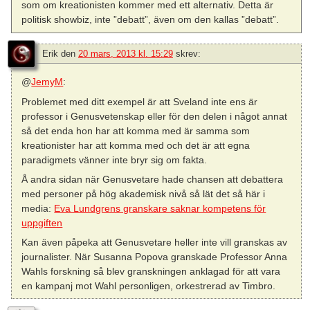
som om kreationisten kommer med ett alternativ. Detta är
politisk showbiz, inte ”debatt”, även om den kallas ”debatt”.
Erik
den
20 mars, 2013 kl. 15:29
skrev:
@
JemyM
:
Problemet med ditt exempel är att Sveland inte ens är
professor i Genusvetenskap eller för den delen i något annat
så det enda hon har att komma med är samma som
kreationister har att komma med och det är att egna
paradigmets vänner inte bryr sig om fakta.
Å andra sidan när Genusvetare hade chansen att debattera
med personer på hög akademisk nivå så lät det så här i
media:
Eva Lundgrens granskare saknar kompetens för
uppgiften
Kan även påpeka att Genusvetare heller inte vill granskas av
journalister. När Susanna Popova granskade Professor Anna
Wahls forskning så blev granskningen anklagad för att vara
en kampanj mot Wahl personligen, orkestrerad av Timbro.