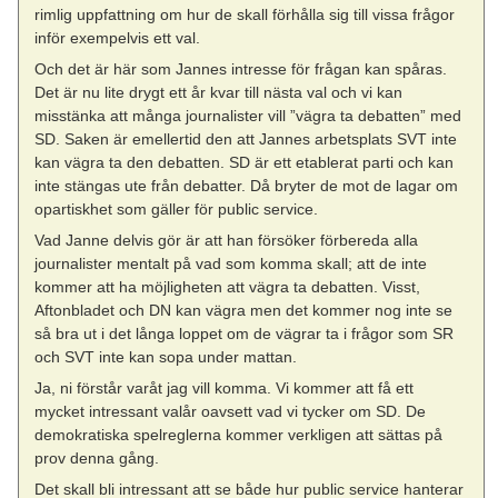
rimlig uppfattning om hur de skall förhålla sig till vissa frågor
inför exempelvis ett val.
Och det är här som Jannes intresse för frågan kan spåras.
Det är nu lite drygt ett år kvar till nästa val och vi kan
misstänka att många journalister vill ”vägra ta debatten” med
SD. Saken är emellertid den att Jannes arbetsplats SVT inte
kan vägra ta den debatten. SD är ett etablerat parti och kan
inte stängas ute från debatter. Då bryter de mot de lagar om
opartiskhet som gäller för public service.
Vad Janne delvis gör är att han försöker förbereda alla
journalister mentalt på vad som komma skall; att de inte
kommer att ha möjligheten att vägra ta debatten. Visst,
Aftonbladet och DN kan vägra men det kommer nog inte se
så bra ut i det långa loppet om de vägrar ta i frågor som SR
och SVT inte kan sopa under mattan.
Ja, ni förstår varåt jag vill komma. Vi kommer att få ett
mycket intressant valår oavsett vad vi tycker om SD. De
demokratiska spelreglerna kommer verkligen att sättas på
prov denna gång.
Det skall bli intressant att se både hur public service hanterar