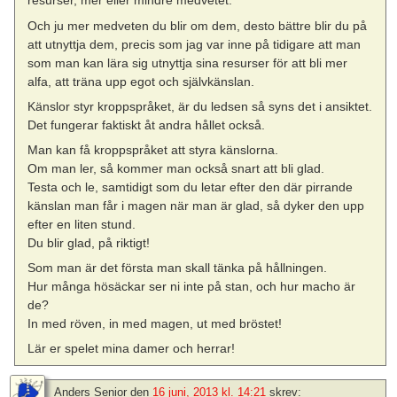
resurser, mer eller mindre medvetet.
Och ju mer medveten du blir om dem, desto bättre blir du på
att utnyttja dem, precis som jag var inne på tidigare att man
som man kan lära sig utnyttja sina resurser för att bli mer
alfa, att träna upp egot och självkänslan.
Känslor styr kroppspråket, är du ledsen så syns det i ansiktet.
Det fungerar faktiskt åt andra hållet också.
Man kan få kroppspråket att styra känslorna.
Om man ler, så kommer man också snart att bli glad.
Testa och le, samtidigt som du letar efter den där pirrande
känslan man får i magen när man är glad, så dyker den upp
efter en liten stund.
Du blir glad, på riktigt!
Som man är det första man skall tänka på hållningen.
Hur många hösäckar ser ni inte på stan, och hur macho är
de?
In med röven, in med magen, ut med bröstet!
Lär er spelet mina damer och herrar!
Anders Senior
den
16 juni, 2013 kl. 14:21
skrev: