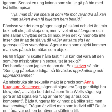
igenom. Senast en ung kvinna som skulle gå på bio med
två killkompisar:
”Tja, man får väl spela ut dom lite mot varandra så kan
man säkert även få biljetten hem betald.”
Förvisso var det den gången sagt på skämt och det är i min
bok helt okej att skoja om, men vi vet
att
det
fungerar
och
inte sällan utnyttjas detta till max. Men det kvinnor ofta inte
inser, det är att de själva då
väljer att sätta sig i en
genusposition som objekt
. Agerar man som objekt kommer
man ses på och bemötas som objekt.
Nu till frågan ni skulle hålla fast; ”Hur kan det vara att den
som
inte
missbrukar sin sexualitet är sexig?”
Det handlar, som jag ser det om det Erik
skriver
så här:
”Som jag påpekade tidigar så förväxlas
uppskattning och
uppmärksamhet.”
Att missbruka sin sexuella makt är precis som
Anna
Kaagaard Kristensen
säger att signalera ”jag ger riktigt bra
blowjobs”
,
att välja bort det så som Tina Wells säger sig
göra är att signalera ”Jag är här för jag är bra och
kompetent”. Båda fungerar för kvinnor, på olika sätt, men
inte
samtidigt
. Frågan är vilket man som individ vill? Det är
en fråga var och en behöver ta ställning till.