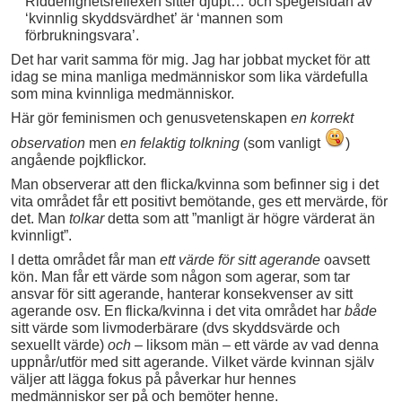
Ridderlighetsreflexen sitter djupt… och spegelsidan av
‘kvinnlig skyddsvärdhet’ är ‘mannen som
förbrukningsvara’.
Det har varit samma för mig. Jag har jobbat mycket för att
idag se mina manliga medmänniskor som lika värdefulla
som mina kvinnliga medmänniskor.
Här gör feminismen och genusvetenskapen
en korrekt
observation
men
en felaktig tolkning
(som vanligt
)
angående pojkflickor.
Man observerar att den flicka/kvinna som befinner sig i det
vita området får ett positivt bemötande, ges ett mervärde, för
det. Man
tolkar
detta som att ”manligt är högre värderat än
kvinnligt”.
I detta området får man
ett värde för sitt agerande
oavsett
kön. Man får ett värde som någon som agerar, som tar
ansvar för sitt agerande, hanterar konsekvenser av sitt
agerande osv. En flicka/kvinna i det vita området har
både
sitt värde som livmoderbärare (dvs skyddsvärde och
sexuellt värde)
och
– liksom män – ett värde av vad denna
uppnår/utför med sitt agerande. Vilket värde kvinnan själv
väljer att lägga fokus på påverkar hur hennes
medmänniskor ser på och bemöter henne.