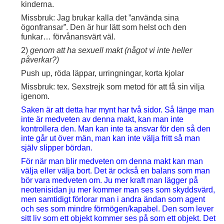
kinderna.
Missbruk: Jag brukar kalla det ”använda sina
ögonfransar”. Den är hur lätt som helst och den
funkar… förvånansvärt väl.
2)
genom att ha sexuell makt (något vi inte heller
påverkar?)
Push up, röda läppar, urringningar, korta kjolar
Missbruk: tex. Sexstrejk som metod för att få sin vilja
igenom.
Saken är att detta har mynt har två sidor. Så länge man
inte är medveten av denna makt, kan man inte
kontrollera den. Man kan inte ta ansvar för den så den
inte går ut över män, man kan inte välja fritt så man
själv slipper bördan.
För när man blir medveten om denna makt kan man
välja eller välja bort. Det är också en balans som man
bör vara medveten om. Ju mer kraft man lägger på
neotenisidan ju mer kommer man ses som skyddsvärd,
men samtidigt förlorar man i andra ändan som agent
och ses som mindre förmögen/kapabel. Den som lever
sitt liv som ett objekt kommer ses på som ett objekt. Det