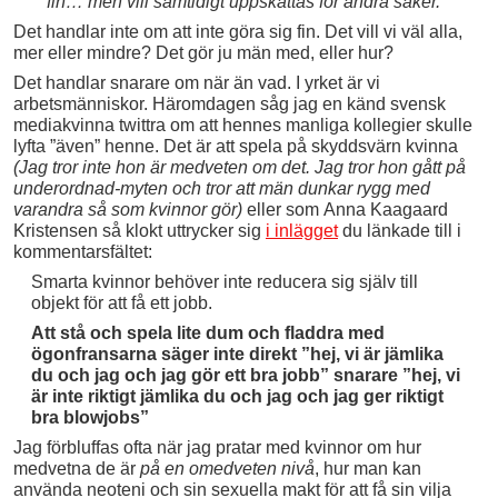
fin… men vill samtidigt uppskattas för andra saker.
Det handlar inte om att inte göra sig fin. Det vill vi väl alla,
mer eller mindre? Det gör ju män med, eller hur?
Det handlar snarare om när än vad. I yrket är vi
arbetsmänniskor. Häromdagen såg jag en känd svensk
mediakvinna twittra om att hennes manliga kollegier skulle
lyfta ”även” henne. Det är att spela på skyddsvärn kvinna
(Jag tror inte hon är medveten om det. Jag tror hon gått på
underordnad-myten och tror att män dunkar rygg med
varandra så som kvinnor gör)
eller som Anna Kaagaard
Kristensen så klokt uttrycker sig
i inlägget
du länkade till i
kommentarsfältet:
Smarta kvinnor behöver inte reducera sig själv till
objekt för att få ett jobb.
Att stå och spela lite dum och fladdra med
ögonfransarna säger inte direkt ”hej, vi är jämlika
du och jag och jag gör ett bra jobb” snarare ”hej, vi
är inte riktigt jämlika du och jag och jag ger riktigt
bra blowjobs”
Jag förbluffas ofta när jag pratar med kvinnor om hur
medvetna de är
på en omedveten nivå
, hur man kan
använda neoteni och sin sexuella makt för att få sin vilja