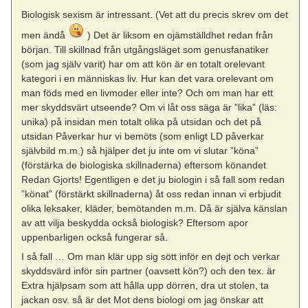
Biologisk sexism är intressant. (Vet att du precis skrev om det
men ändå
) Det är liksom en ojämställdhet redan från
början. Till skillnad från utgångsläget som genusfanatiker
(som jag själv varit) har om att kön är en totalt orelevant
kategori i en människas liv. Hur kan det vara orelevant om
man föds med en livmoder eller inte? Och om man har ett
mer skyddsvärt utseende? Om vi låt oss säga är ”lika” (läs:
unika) på insidan men totalt olika på utsidan och det på
utsidan Påverkar hur vi bemöts (som enligt LD påverkar
självbild m.m.) så hjälper det ju inte om vi slutar ”köna”
(förstärka de biologiska skillnaderna) eftersom könandet
Redan Gjorts! Egentligen e det ju biologin i så fall som redan
”könat” (förstärkt skillnaderna) åt oss redan innan vi erbjudit
olika leksaker, kläder, bemötanden m.m. Då är själva känslan
av att vilja beskydda också biologisk? Eftersom apor
uppenbarligen också fungerar så.
I så fall … Om man klär upp sig sött inför en dejt och verkar
skyddsvärd inför sin partner (oavsett kön?) och den tex. är
Extra hjälpsam som att hålla upp dörren, dra ut stolen, ta
jackan osv. så är det Mot dens biologi om jag önskar att