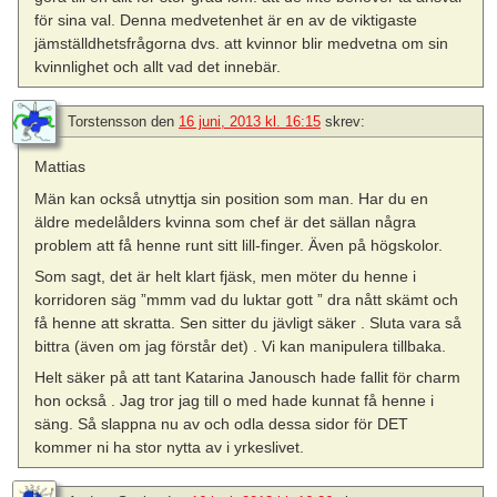
för sina val. Denna medvetenhet är en av de viktigaste
jämställdhetsfrågorna dvs. att kvinnor blir medvetna om sin
kvinnlighet och allt vad det innebär.
Torstensson
den
16 juni, 2013 kl. 16:15
skrev:
Mattias
Män kan också utnyttja sin position som man. Har du en
äldre medelålders kvinna som chef är det sällan några
problem att få henne runt sitt lill-finger. Även på högskolor.
Som sagt, det är helt klart fjäsk, men möter du henne i
korridoren säg ”mmm vad du luktar gott ” dra nått skämt och
få henne att skratta. Sen sitter du jävligt säker . Sluta vara så
bittra (även om jag förstår det) . Vi kan manipulera tillbaka.
Helt säker på att tant Katarina Janousch hade fallit för charm
hon också . Jag tror jag till o med hade kunnat få henne i
säng. Så slappna nu av och odla dessa sidor för DET
kommer ni ha stor nytta av i yrkeslivet.