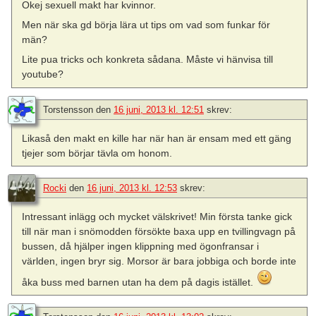
Okej sexuell makt har kvinnor.
Men när ska gd börja lära ut tips om vad som funkar för
män?
Lite pua tricks och konkreta sådana. Måste vi hänvisa till
youtube?
Torstensson
den
16 juni, 2013 kl. 12:51
skrev:
Likaså den makt en kille har när han är ensam med ett gäng
tjejer som börjar tävla om honom.
Rocki
den
16 juni, 2013 kl. 12:53
skrev:
Intressant inlägg och mycket välskrivet! Min första tanke gick
till när man i snömodden försökte baxa upp en tvillingvagn på
bussen, då hjälper ingen klippning med ögonfransar i
världen, ingen bryr sig. Morsor är bara jobbiga och borde inte
åka buss med barnen utan ha dem på dagis istället.