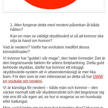
1.
Men fungerar detta med neoteni-påverkan åt båda
hållen?
Kan en man se väldigt skyddsvärd ut så att kvinnor ska
vilja ta hand om honom?
Vad är neoteni? Varför har evolution medfört dessa
könsskillnader?
Vi kvinnor har ”guldet i vår mage”, den heter livmoder. Det är
den begränsande faktorn för artens fortplantning. Detta guld
behövde skyddas, därför har kvinnor ett inbyggt
skyddsvärde-system att vi utseendemässigt är mer lika
barn. För den som är mer intresserad av detta så har
GWW
en youtube om neoteni
.
Vi är känsliga för neoteni – både män och kvinnor – den
väcker normalt sätt vår skyddsinstinkt och det begränsar sig
inte ens till vår egen art, se hur vi reagerar av en hundvalp
eller kattungar.
Men, vad händer om en man har kvinnliga drag? Hur ser vi