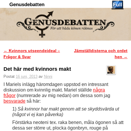
Genusdebatten
Hoppa till huvudinnehåll
Hoppa till sekundärt innehåll
←
Kvinnors utseendeideal –
Jämställdisterna och ordet
Inläggsnavigering
Frågor & Svar
hen
→
Det här med kvinnors makt
Postat
16 juni, 2013
av
Ninni
I Mariels inlägg häromdagen uppstod en intressant
diskussion om kvinnlig makt. Mariel ställde
några
frågor
(numrerade av mig nedan) om dessa som jag
besvarade
så här:
1)
Så kvinnor har makt genom att se skyddsvärda ut
(något vi ej kan påverka)
Förstärka neoteni tex. raka benen, måla ögonen så att
dessa ser större ut, plocka ögonbryn, rouge på