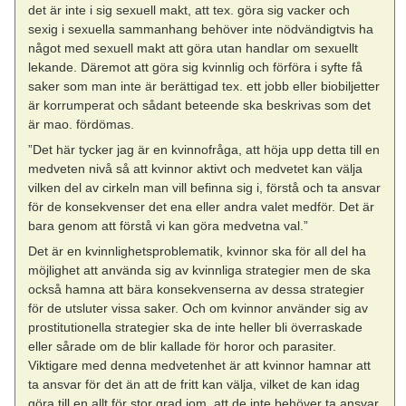
det är inte i sig sexuell makt, att tex. göra sig vacker och
sexig i sexuella sammanhang behöver inte nödvändigtvis ha
något med sexuell makt att göra utan handlar om sexuellt
lekande. Däremot att göra sig kvinnlig och förföra i syfte få
saker som man inte är berättigad tex. ett jobb eller biobiljetter
är korrumperat och sådant beteende ska beskrivas som det
är mao. fördömas.
”Det här tycker jag är en kvinnofråga, att höja upp detta till en
medveten nivå så att kvinnor aktivt och medvetet kan välja
vilken del av cirkeln man vill befinna sig i, förstå och ta ansvar
för de konsekvenser det ena eller andra valet medför. Det är
bara genom att förstå vi kan göra medvetna val.”
Det är en kvinnlighetsproblematik, kvinnor ska för all del ha
möjlighet att använda sig av kvinnliga strategier men de ska
också hamna att bära konsekvenserna av dessa strategier
för de utsluter vissa saker. Och om kvinnor använder sig av
prostitutionella strategier ska de inte heller bli överraskade
eller sårade om de blir kallade för horor och parasiter.
Viktigare med denna medvetenhet är att kvinnor hamnar att
ta ansvar för det än att de fritt kan välja, vilket de kan idag
göra till en allt för stor grad iom. att de inte behöver ta ansvar