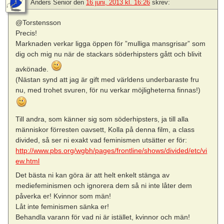
Anders Senior
den
16 juni, 2013 kl. 16:26
skrev:
@Torstensson
Precis!
Marknaden verkar ligga öppen för ”mulliga mansgrisar” som
dig och mig nu när de stackars söderhipsters gått och blivit
avkönade.
(Nästan synd att jag är gift med världens underbaraste fru
nu, med trohet svuren, för nu verkar möjligheterna finnas!)
Till andra, som känner sig som söderhipsters, ja till alla
människor förresten oavsett, Kolla på denna film, a class
divided, så ser ni exakt vad feminismen utsätter er för:
http://www.pbs.org/wgbh/pages/frontline/shows/divided/etc/vi
ew.html
Det bästa ni kan göra är att helt enkelt stänga av
mediefeminismen och ignorera dem så ni inte låter dem
påverka er! Kvinnor som män!
Låt inte feminismen sänka er!
Behandla varann för vad ni är istället, kvinnor och män!