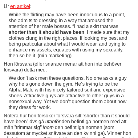
Ur
en artikel
:
While the flirting may have been innocuous to a point,
she admits to dressing in a way that aroused the
attention of her male bosses. “I had a skirt that was
shorter than it should have been
. I made sure that my
clothes clung in the right places. If looking my best and
being particular about what I would wear, and trying to
enhance my assets, equates with using my sexuality,
then so be it. (min marketing)
Hon försvara (eller snarare menar att hon inte behöver
försvara) detta med:
We don’t ask men these questions. No one asks a guy
why he’s gone down the gym. He’s trying to be the
Alpha Male with his nicely tailored suit and expensive
shoes. Attractive guys are attractive to other guys in a
nonsexual way. Yet we don’t question them about how
they dress for work.
Notera hur hon försöker försvara sitt ”shorter than it should
have been” dvs gå
utanför
den befintliga normen med att
män ”trimmar sig”
inom
den befintliga normen (som
dessutom är mycket snävare än den kvinnliga). Vinner hon