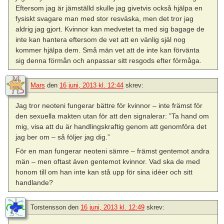
Eftersom jag är jämställd skulle jag givetvis också hjälpa en
fysiskt svagare man med stor resväska, men det tror jag
aldrig jag gjort. Kvinnor kan medvetet ta med sig bagage de
inte kan hantera eftersom de vet att en vänlig själ nog
kommer hjälpa dem. Små män vet att de inte kan förvänta
sig denna förmån och anpassar sitt resgods efter förmåga.
Mars
den
16 juni, 2013 kl. 12:44
skrev:
Jag tror neoteni fungerar bättre för kvinnor – inte främst för
den sexuella makten utan för att den signalerar: ”Ta hand om
mig, visa att du är handlingskraftig genom att genomföra det
jag ber om – så följer jag dig.”
För en man fungerar neoteni sämre – främst gentemot andra
män – men oftast även gentemot kvinnor. Vad ska de med
honom till om han inte kan stå upp för sina idéer och sitt
handlande?
Torstensson
den
16 juni, 2013 kl. 12:49
skrev: