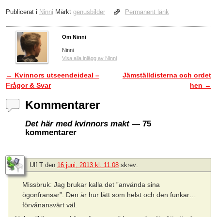
Publicerat i
Ninni
Märkt
genusbilder
Permanent länk
Om Ninni
Ninni
Visa alla inlägg av Ninni
←
Kvinnors utseendeideal –
Jämställdisterna och ordet
Inläggsnavigering
Frågor & Svar
hen
→
Kommentarer
Det här med kvinnors makt
— 75
kommentarer
Ulf T
den
16 juni, 2013 kl. 11:08
skrev:
Missbruk: Jag brukar kalla det ”använda sina
ögonfransar”. Den är hur lätt som helst och den funkar…
förvånansvärt väl.