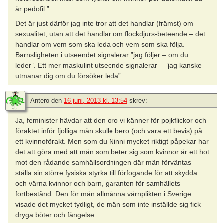
är pedofil.”
Det är just därför jag inte tror att det handlar (främst) om
sexualitet, utan att det handlar om flockdjurs-beteende – det
handlar om vem som ska leda och vem som ska följa.
Barnsligheten i utseendet signalerar ”jag följer – om du
leder”. Ett mer maskulint utseende signalerar – ”jag kanske
utmanar dig om du försöker leda”.
Antero
den
16 juni, 2013 kl. 13:54
skrev:
Ja, feminister hävdar att den oro vi känner för pojkflickor och
föraktet inför fjolliga män skulle bero (och vara ett bevis) på
ett kvinnoförakt. Men som du Ninni mycket riktigt påpekar har
det att göra med att män som beter sig som kvinnor är ett hot
mot den rådande samhällsordningen där män förväntas
ställa sin större fysiska styrka till förfogande för att skydda
och värna kvinnor och barn, garanten för samhällets
fortbestånd. Den för män allmänna värnplikten i Sverige
visade det mycket tydligt, de män som inte inställde sig fick
dryga böter och fängelse.