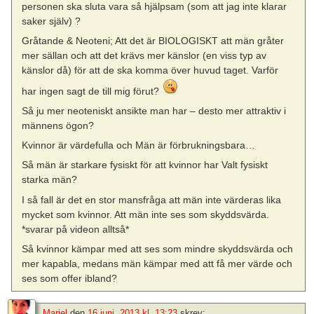
personen ska sluta vara så hjälpsam (som att jag inte klarar
saker själv) ?
Gråtande & Neoteni; Att det är BIOLOGISKT att män gråter
mer sällan och att det krävs mer känslor (en viss typ av
känslor då) för att de ska komma över huvud taget. Varför
har ingen sagt de till mig förut?
Så ju mer neoteniskt ansikte man har – desto mer attraktiv i
männens ögon?
Kvinnor är värdefulla och Män är förbrukningsbara…
Så män är starkare fysiskt för att kvinnor har Valt fysiskt
starka män?
I så fall är det en stor mansfråga att män inte värderas lika
mycket som kvinnor. Att män inte ses som skyddsvärda.
*svarar på videon alltså*
Så kvinnor kämpar med att ses som mindre skyddsvärda och
mer kapabla, medans män kämpar med att få mer värde och
ses som offer ibland?
Mariel
den
16 juni, 2013 kl. 13:23
skrev: