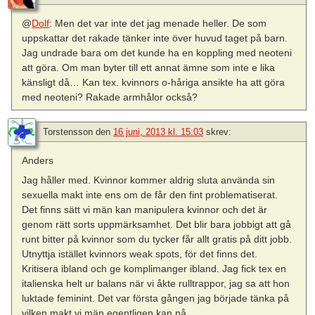
@
Dolf
: Men det var inte det jag menade heller. De som
uppskattar det rakade tänker inte över huvud taget på barn.
Jag undrade bara om det kunde ha en koppling med neoteni
att göra. Om man byter till ett annat ämne som inte e lika
känsligt då… Kan tex. kvinnors o-håriga ansikte ha att göra
med neoteni? Rakade armhålor också?
Torstensson
den
16 juni, 2013 kl. 15:03
skrev:
Anders
Jag håller med. Kvinnor kommer aldrig sluta använda sin
sexuella makt inte ens om de får den fint problematiserat.
Det finns sätt vi män kan manipulera kvinnor och det är
genom rätt sorts uppmärksamhet. Det blir bara jobbigt att gå
runt bitter på kvinnor som du tycker får allt gratis på ditt jobb.
Utnyttja istället kvinnors weak spots, för det finns det.
Kritisera ibland och ge komplimanger ibland. Jag fick tex en
italienska helt ur balans när vi åkte rulltrappor, jag sa att hon
luktade feminint. Det var första gången jag började tänka på
vilken makt vi män egentligen kan nå.