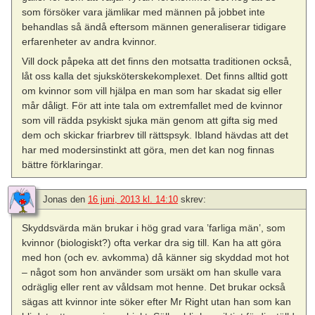
som försöker vara jämlikar med männen på jobbet inte
behandlas så ändå eftersom männen generaliserar tidigare
erfarenheter av andra kvinnor.
Vill dock påpeka att det finns den motsatta traditionen också,
låt oss kalla det sjuksköterskekomplexet. Det finns alltid gott
om kvinnor som vill hjälpa en man som har skadat sig eller
mår dåligt. För att inte tala om extremfallet med de kvinnor
som vill rädda psykiskt sjuka män genom att gifta sig med
dem och skickar friarbrev till rättspsyk. Ibland hävdas att det
har med modersinstinkt att göra, men det kan nog finnas
bättre förklaringar.
Jonas
den
16 juni, 2013 kl. 14:10
skrev:
Skyddsvärda män brukar i hög grad vara ’farliga män’, som
kvinnor (biologiskt?) ofta verkar dra sig till. Kan ha att göra
med hon (och ev. avkomma) då känner sig skyddad mot hot
– något som hon använder som ursäkt om han skulle vara
odräglig eller rent av våldsam mot henne. Det brukar också
sägas att kvinnor inte söker efter Mr Right utan han som kan