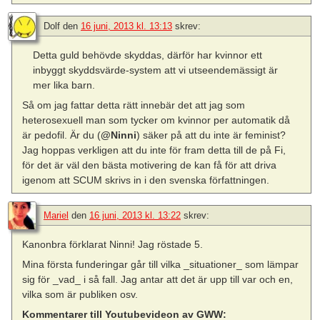
Dolf
den
16 juni, 2013 kl. 13:13
skrev:
Detta guld behövde skyddas, därför har kvinnor ett
inbyggt skyddsvärde-system att vi utseendemässigt är
mer lika barn.
Så om jag fattar detta rätt innebär det att jag som
heterosexuell man som tycker om kvinnor per automatik då
är pedofil. Är du (
@Ninni
) säker på att du inte är feminist?
Jag hoppas verkligen att du inte för fram detta till de på Fi,
för det är väl den bästa motivering de kan få för att driva
igenom att SCUM skrivs in i den svenska författningen.
Mariel
den
16 juni, 2013 kl. 13:22
skrev:
Kanonbra förklarat Ninni! Jag röstade 5.
Mina första funderingar går till vilka _situationer_ som lämpar
sig för _vad_ i så fall. Jag antar att det är upp till var och en,
vilka som är publiken osv.
Kommentarer till Youtubevideon av GWW: