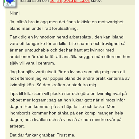
Torstensson
den
16 juni, 2013 kl. 13:02
skrev:
Ninni
Ja, alltså bra inlägg men det finns faktiskt en motsvarighet
bland män under rätt förutsättning.
Tänk dig en kvinnodominerad arbetsplats , den kan ibland
vara ett kungarike för en kille. Lite charma och trevlighet så
är man untouchable och det har hänt att kvinnor med
ambitioner är rädda för att anställa snygga män eftersom hon
själv vill vara i centrum.
Jag har själv varit utsatt för en kvinna som såg mig som ett
hot eftersom jag var poppis bland de andra praktikanterna av
kvinnligt kön. Så den kraften är stark tro mig.
Tips till killar som vill plocka ner och göra en kvinnlig rival på
jobbet mer fogsam; säg att hon luktar gott när ni möts inför
dagen. Hon kommer på sin höjd le lite och tacka. Men
inombords kommer hon tänka på den komplimangen hela
dagen, hela kvällen och så vips så är hon mindre svår på
arbetet.
Det där funkar grabbar. Trust me.