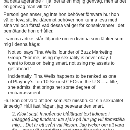
på detta agerande? Tja, det är en möjlig genväg, men är det
en genväg man vill ta?
Personligen anser jag inte hon behöver försvara hur hon
väljer leva sitt liv, däremot behöver hon kunna leva med
sina val och förstå vad dessa val ger för konsekvenser i det
bemötande hon erhåller.
I samma artikel står följande om en kvinna som tänker som
mig i denna fråga:
Not so, says Tina Wells, founder of Buzz Marketing
Group. “For me, using my sexuality is never okay. I
want to focus on being smart, not using my assets to
get ahead.”
Incidentally, Tina Wells happens to be ranked as one
of Playboy’s Top 10 Sexiest CEOs in the U.S.—a title,
she admits, that brings her some degree of
embarrassment.
Hur kan det vara att den som
inte
missbrukar sin sexualitet
är sexig? Håll fast frågan, jag besvarar den snart.
2.
Klokt sagt. [angående blåfärgad text tidigare i
inlägget] Jag funderar lite själv på hur jag vill framställa
mig… Det är ett svårt val liksom. Jag tycker om att vara