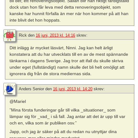
bli det; ett renoveringsobjekt. Sällan blir han riktigt färdigställd
dock utan hon får leva med detta renoveringsobjekt, som
kanske har hunnit förfalla än mer när hon kommer på att han
inte blivit det hon hoppats.
Rick
den
16 juni, 2013 kl. 14:16
skrev:
Ditt inlägg är mycket läsvärt, Ninni. Jag kan helt ärligt
konstatera att du har utvecklats till en av de mest spännande
tänkarna i dagens Sverige. Jag tror att ifall du skulle skriva
under eget (fullständigt) namn skulle det bli helt omöjligt att
ignorera dig från de stora mediernas sida.
Anders Senior
den
16 juni, 2013 kl. 14:20
skrev:
@Mariel
”Mina första funderingar går till vilka _situationer_ som
lämpar sig för _vad_ i så fall. Jag antar att det är upp till var
och en, vilka som är publiken osv.”
Japp, och jag är säker på att du redan nu utnyttjar dina