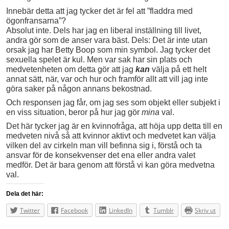
Innebär detta att jag tycker det är fel att ”fladdra med
ögonfransarna”?
Absolut inte. Dels har jag en liberal inställning till livet,
andra gör som de anser vara bäst. Dels: Det är inte utan
orsak jag har Betty Boop som min symbol. Jag tycker det
sexuella spelet är kul. Men var sak har sin plats och
medvetenheten om detta gör att jag
kan
välja på ett helt
annat sätt, när, var och hur och framför allt att vill jag inte
göra saker på någon annans bekostnad.
Och responsen jag får, om jag ses som objekt eller subjekt i
en viss situation, beror på hur jag gör
mina
val.
Det här tycker jag är en kvinnofråga, att höja upp detta till en
medveten nivå så att kvinnor aktivt och medvetet kan välja
vilken del av cirkeln man vill befinna sig i, förstå och ta
ansvar för de konsekvenser det ena eller andra valet
medför. Det är bara genom att förstå vi kan göra medvetna
val.
Dela det här:
Twitter
Facebook
LinkedIn
Tumblr
Skriv ut