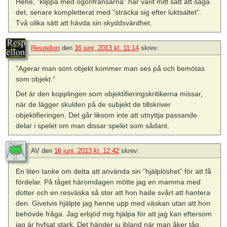
Hehe, ”klippa med ögonfransarna” har varit mitt sätt att säga
det, senare kompletterat med ”sträcka sig efter luktsaltet”.
Två olika sätt att hävda sin skyddsvärdhet.
Respelion
den
16 juni, 2013 kl. 11:14
skrev:
”Agerar man som objekt kommer man ses på och bemötas
som objekt.”
Det är den kopplingen som objektifieringskritikerna missar,
när de lägger skulden på de subjekt de tillskriver
objektifieringen. Det går liksom inte att utnyttja passande
delar i spelet om man dissar spelet som sådant.
AV
den
16 juni, 2013 kl. 12:42
skrev:
En liten tanke om detta att använda sin ”hjälplöshet” för att få
fördelar. På tåget häromdagen mötte jag en mamma med
dotter och en resväska så stor att hon hade svårt att hantera
den. Givetvis hjälpte jag henne upp med väskan utan att hon
behövde fråga. Jag erbjöd mig hjälpa för att jag kan eftersom
jag är hyfsat stark. Det händer ju ibland när man åker tåg.