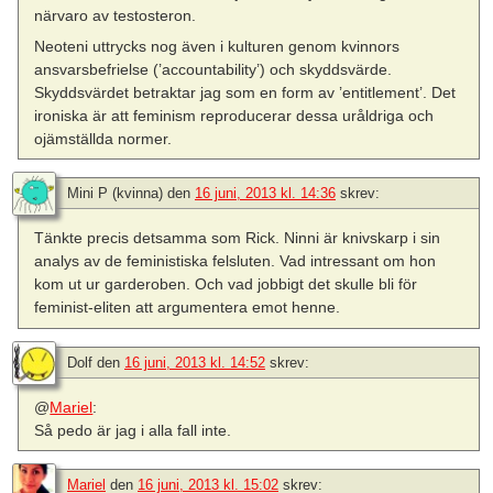
närvaro av testosteron.
Neoteni uttrycks nog även i kulturen genom kvinnors
ansvarsbefrielse (’accountability’) och skyddsvärde.
Skyddsvärdet betraktar jag som en form av ’entitlement’. Det
ironiska är att feminism reproducerar dessa uråldriga och
ojämställda normer.
Mini P (kvinna)
den
16 juni, 2013 kl. 14:36
skrev:
Tänkte precis detsamma som Rick. Ninni är knivskarp i sin
analys av de feministiska felsluten. Vad intressant om hon
kom ut ur garderoben. Och vad jobbigt det skulle bli för
feminist-eliten att argumentera emot henne.
Dolf
den
16 juni, 2013 kl. 14:52
skrev:
@
Mariel
:
Så pedo är jag i alla fall inte.
Mariel
den
16 juni, 2013 kl. 15:02
skrev: