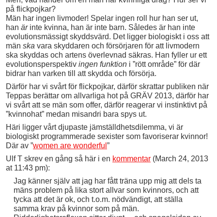
på flickpojkar?
Män har ingen livmoder! Spelar ingen roll hur han ser ut,
han
är
inte kvinna, han är inte barn. Således är han inte
evolutionsmässigt skyddsvärd. Det ligger biologiskt i oss att
män
ska
vara skyddaren och försörjaren för att livmodern
ska skyddas och artens överlevnad säkras. Han fyller ur ett
evolutionsperspektiv
ingen funktion
i ”rött område” för där
bidrar han varken till att skydda och försörja.
Därför har vi svårt för flickpojkar, därför skrattar publiken när
Teppas berättar om allvarliga hot på GRÄV 2013, därför har
vi svårt att se män som offer, därför reagerar vi instinktivt på
”kvinnohat” medan misandri bara spys ut.
Häri ligger vårt djupaste jämställdhetsdilemma, vi är
biologiskt programmerade sexister som favoriserar kvinnor!
Där av ”
women are wonderful
”
Ulf T skrev en gång så här i en
kommentar
(March 24, 2013
at 11:43 pm):
Jag känner själv att jag har fått träna upp mig att dels ta
mäns problem på lika stort allvar som kvinnors, och att
tycka att det är ok, och t.o.m. nödvändigt, att ställa
samma krav på kvinnor som på män.