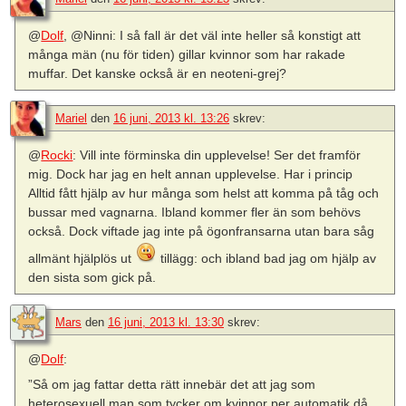
@
Dolf
, @Ninni: I så fall är det väl inte heller så konstigt att
många män (nu för tiden) gillar kvinnor som har rakade
muffar. Det kanske också är en neoteni-grej?
Mariel
den
16 juni, 2013 kl. 13:26
skrev:
@
Rocki
: Vill inte förminska din upplevelse! Ser det framför
mig. Dock har jag en helt annan upplevelse. Har i princip
Alltid fått hjälp av hur många som helst att komma på tåg och
bussar med vagnarna. Ibland kommer fler än som behövs
också. Dock viftade jag inte på ögonfransarna utan bara såg
allmänt hjälplös ut
tillägg: och ibland bad jag om hjälp av
den sista som gick på.
Mars
den
16 juni, 2013 kl. 13:30
skrev:
@
Dolf
:
”Så om jag fattar detta rätt innebär det att jag som
heterosexuell man som tycker om kvinnor per automatik då