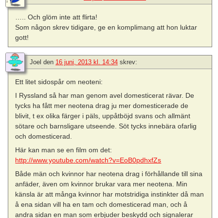
….. Och glöm inte att flirta!
Som någon skrev tidigare, ge en komplimang att hon luktar
gott!
Joel
den
16 juni, 2013 kl. 14:34
skrev:
Ett litet sidospår om neoteni:
I Ryssland så har man genom avel domesticerat rävar. De
tycks ha fått mer neotena drag ju mer domesticerade de
blivit, t ex olika färger i päls, uppåtböjd svans och allmänt
sötare och barnsligare utseende. Söt tycks innebära ofarlig
och domesticerad.
Här kan man se en film om det:
http://www.youtube.com/watch?v=EoB0pdhxfZs
Både män och kvinnor har neotena drag i förhållande till sina
anfäder, även om kvinnor brukar vara mer neotena. Min
känsla är att många kvinnor har motstridiga instinkter då man
å ena sidan vill ha en tam och domesticerad man, och å
andra sidan en man som erbjuder beskydd och signalerar