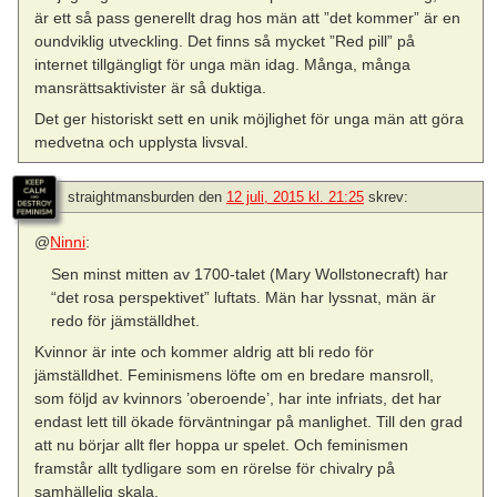
är ett så pass generellt drag hos män att ”det kommer” är en
oundviklig utveckling. Det finns så mycket ”Red pill” på
internet tillgängligt för unga män idag. Många, många
mansrättsaktivister är så duktiga.
Det ger historiskt sett en unik möjlighet för unga män att göra
medvetna och upplysta livsval.
straightmansburden
den
12 juli, 2015 kl. 21:25
skrev:
@
Ninni
:
Sen minst mitten av 1700-talet (Mary Wollstonecraft) har
“det rosa perspektivet” luftats. Män har lyssnat, män är
redo för jämställdhet.
Kvinnor är inte och kommer aldrig att bli redo för
jämställdhet. Feminismens löfte om en bredare mansroll,
som följd av kvinnors ’oberoende’, har inte infriats, det har
endast lett till ökade förväntningar på manlighet. Till den grad
att nu börjar allt fler hoppa ur spelet. Och feminismen
framstår allt tydligare som en rörelse för chivalry på
samhällelig skala.