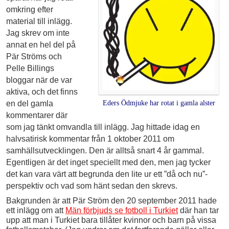
omkring efter
material till inlägg.
Jag skrev om inte
annat en hel del på
Pär Ströms och
Pelle Billings
bloggar när de var
aktiva, och det finns
en del gamla
Eders Ödmjuke har rotat i gamla alster
kommentarer där
som jag tänkt omvandla till inlägg. Jag hittade idag en
halvsatirisk kommentar från 1 oktober 2011 om
samhällsutvecklingen. Den är alltså snart 4 år gammal.
Egentligen är det inget speciellt med den, men jag tycker
det kan vara värt att begrunda den lite ur ett ”då och nu”-
perspektiv och vad som hänt sedan den skrevs.
Bakgrunden är att Pär Ström den 20 september 2011 hade
ett inlägg om att
Män förbjuds se fotboll i Turkiet
där han tar
upp att man i Turkiet bara tillåter kvinnor och barn på vissa