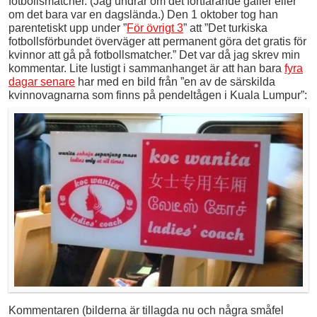
fotbollsmatcher. (Jag undrar om det fortfarande gäller eller
om det bara var en dagslända.) Den 1 oktober tog han
parentetiskt upp under ”
För övrigt 3
” att ”Det turkiska
fotbollsförbundet överväger att permanent göra det gratis för
kvinnor att gå på fotbollsmatcher.” Det var då jag skrev min
kommentar. Lite lustigt i sammanhanget är att han bara
fyra
dagar senare
har med en bild från ”en av de särskilda
kvinnovagnarna som finns på pendeltågen i Kuala Lumpur”:
Kommentaren (bilderna är tillagda nu och några småfel