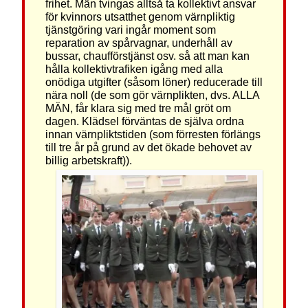
frihet. Män tvingas alltså ta kollektivt ansvar
för kvinnors utsatthet genom värnpliktig
tjänstgöring vari ingår moment som
reparation av spårvagnar, underhåll av
bussar, chaufförstjänst osv. så att man kan
hålla kollektivtrafiken igång med alla
onödiga utgifter (såsom löner) reducerade till
nära noll (de som gör värnplikten, dvs. ALLA
MÄN, får klara sig med tre mål gröt om
dagen. Klädsel förväntas de själva ordna
innan värnpliktstiden (som förresten förlängs
till tre år på grund av det ökade behovet av
billig arbetskraft)).