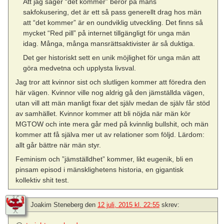
Att jag säger “det kommer” beror på mäns
sakfokusering, det är ett så pass generellt drag hos män
att “det kommer” är en oundviklig utveckling. Det finns så
mycket “Red pill” på internet tillgängligt för unga män
idag. Många, många mansrättsaktivister är så duktiga.
Det ger historiskt sett en unik möjlighet för unga män att
göra medvetna och upplysta livsval.
Jag tror att kvinnor sist och slutligen kommer att föredra den
här vägen. Kvinnor ville nog aldrig gå den jämställda vägen,
utan vill att män manligt fixar det själv medan de själv får stöd
av samhället. Kvinnor kommer att bli nöjda när män kör
MGTOW och inte mera går med på kvinnlig bullshit, och män
kommer att få själva mer ut av relationer som följd. Lärdom:
allt går bättre när män styr.
Feminism och ”jämställdhet” kommer, likt eugenik, bli en
pinsam episod i mänsklighetens historia, en gigantisk
kollektiv shit test.
Joakim Steneberg
den
12 juli, 2015 kl. 22:55
skrev: