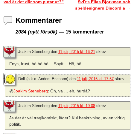
vad är det där som putar ut?”
SvD:s Elias Björkman och
speldesignern Discordia
→
Kommentarer
2084 (nytt försök)
— 15 kommentarer
Joakim Steneberg
den
11 juli, 2015 kl. 16:21
skrev:
Fnys, frust, hö hö hö… Snyft… Hö, hö!
Dolf (a.k.a. Anders Ericsson)
den
11 juli, 2015 kl. 17:57
skrev:
@
Joakim Steneberg
: Öh, va … eh, hurdå?
Joakim Steneberg
den
11 juli, 2015 kl. 19:08
skrev:
Ja det är väl tragikomiskt, läget? Kul beskrivning, av en vidrig
politik.