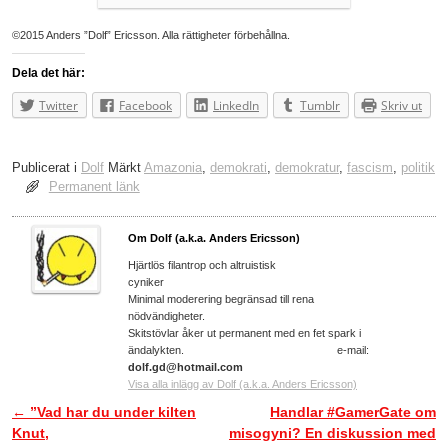
©2015 Anders ”Dolf” Ericsson. Alla rättigheter förbehållna.
Dela det här:
Twitter
Facebook
LinkedIn
Tumblr
Skriv ut
Publicerat i
Dolf
Märkt
Amazonia
,
demokrati
,
demokratur
,
fascism
,
politik
Permanent länk
Om Dolf (a.k.a. Anders Ericsson)
Hjärtlös filantrop och altruistisk
cyniker
Minimal moderering begränsad till rena
nödvändigheter.
Skitstövlar åker ut permanent med en fet spark i
ändalykten. e-mail:
dolf.gd@hotmail.com
Visa alla inlägg av Dolf (a.k.a. Anders Ericsson)
←
”Vad har du under kilten
Handlar #GamerGate om
Inläggsnavigering
Knut,
misogyni? En diskussion med