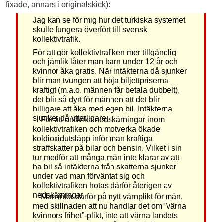
fixade, annars i originalskick):
Jag kan se för mig hur det turkiska systemet
skulle fungera överfört till svensk
kollektivtrafik.
För att gör kollektivtrafiken mer tillgänglig
och jämlik låter man barn under 12 år och
kvinnor åka gratis. När intäkterna då sjunker
blir man tvungen att höja biljettpriserna
kraftigt (m.a.o. männen får betala dubbelt),
det blir så dyrt för männen att det blir
billigare att åka med egen bil. Intäkterna
sjunker då ytterligare.
För att undvika nedskärningar inom
kollektivtrafiken och motverka ökade
koldioxidutsläpp inför man kraftiga
straffskatter på bilar och bensin. Vilket i sin
tur medför att många män inte klarar av att
ha bil så intäkterna från skatterna sjunker
under vad man förväntat sig och
kollektivtrafiken hotas därför återigen av
nedskärningar.
Man inför därför på nytt värnplikt för män,
med skillnaden att nu handlar det om ”värna
kvinnors frihet”-plikt, inte att värna landets