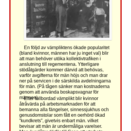
En följd av värnpliktens ökade popularitet
(bland kvinnor, männen har ju inget val) blir
att man behöver utöka kollektivtrafiken i
anslutning till regementena. Ytterligare
stödåtgärder kommer därvid att behövas,
varför avgifterna för män höjs och man drar
ner på servicen i de särskilda avdelningarna
för män. (På tågen sänker man kostnaderna
genom att använda boskapsvagnar för
männen).
Efter fullbordad värnplikt blir kvinnor
åtråvärda på arbetsmarknaden för att
bemanna alla fängelser, sinnessjukhus och
genusdomstolar som fått en oerhörd ökad
”kundkrets”, givetvis enbart män. vilket
bevisar att män är undermåliga varelser.