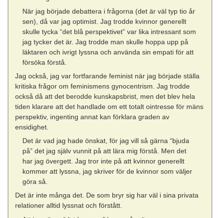
När jag började debattera i frågorna (det är väl typ tio år
sen), då var jag optimist. Jag trodde kvinnor generellt
skulle tycka “det blå perspektivet” var lika intressant som
jag tycker det är. Jag trodde man skulle hoppa upp på
läktaren och ivrigt lyssna och använda sin empati för att
försöka förstå.
Jag också, jag var fortfarande feminist när jag började ställa
kritiska frågor om feminismens gynocentrism. Jag trodde
också då att det berodde kunskapsbrist, men det blev hela
tiden klarare att det handlade om ett totalt ointresse för mäns
perspektiv, ingenting annat kan förklara graden av
ensidighet.
Det är vad jag hade önskat, för jag vill så gärna “bjuda
på” det jag själv vunnit på att lära mig förstå. Men det
har jag övergett. Jag tror inte på att kvinnor generellt
kommer att lyssna, jag skriver för de kvinnor som väljer
göra så.
Det är inte många det. De som bryr sig har väl i sina privata
relationer alltid lyssnat och förstått.