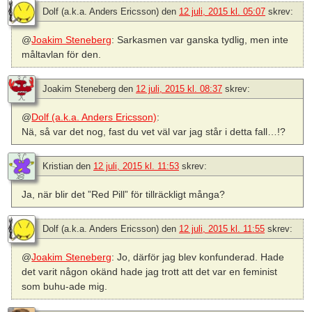
Dolf (a.k.a. Anders Ericsson)
den
12 juli, 2015 kl. 05:07
skrev:
@
Joakim Steneberg
: Sarkasmen var ganska tydlig, men inte
måltavlan för den.
Joakim Steneberg
den
12 juli, 2015 kl. 08:37
skrev:
@
Dolf (a.k.a. Anders Ericsson)
:
Nä, så var det nog, fast du vet väl var jag står i detta fall…!?
Kristian
den
12 juli, 2015 kl. 11:53
skrev:
Ja, när blir det ”Red Pill” för tillräckligt många?
Dolf (a.k.a. Anders Ericsson)
den
12 juli, 2015 kl. 11:55
skrev:
@
Joakim Steneberg
: Jo, därför jag blev konfunderad. Hade
det varit någon okänd hade jag trott att det var en feminist
som buhu-ade mig.