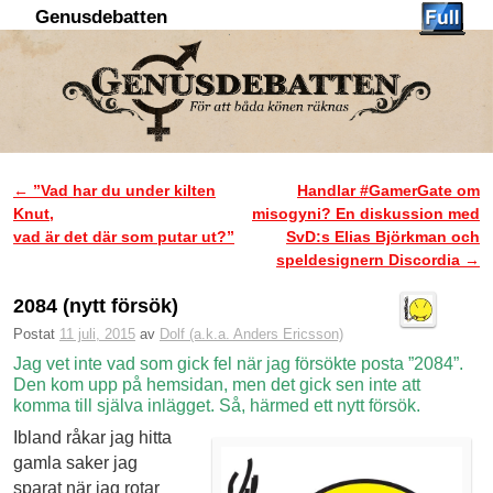
Genusdebatten
Hoppa till huvudinnehåll
Hoppa till sekundärt innehåll
←
”Vad har du under kilten
Handlar #GamerGate om
Inläggsnavigering
Knut,
misogyni? En diskussion med
vad är det där som putar ut?”
SvD:s Elias Björkman och
speldesignern Discordia
→
2084 (nytt försök)
Postat
11 juli, 2015
av
Dolf (a.k.a. Anders Ericsson)
Jag vet inte vad som gick fel när jag försökte posta ”2084”.
Den kom upp på hemsidan, men det gick sen inte att
komma till själva inlägget. Så, härmed ett nytt försök.
Ibland råkar jag hitta
gamla saker jag
sparat när jag rotar