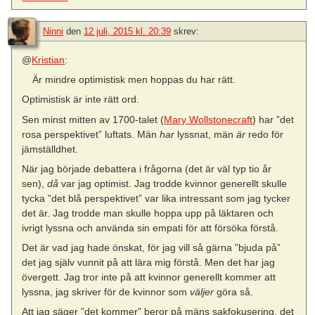
Ninni
den
12 juli, 2015 kl. 20:39
skrev:
@
Kristian
:
Är mindre optimistisk men hoppas du har rätt.
Optimistisk är inte rätt ord.
Sen minst mitten av 1700-talet (
Mary Wollstonecraft
) har ”det
rosa perspektivet” luftats. Män
har
lyssnat, män
är
redo för
jämställdhet.
När jag började debattera i frågorna (det är väl typ tio år
sen),
då
var jag optimist. Jag trodde kvinnor generellt skulle
tycka ”det blå perspektivet” var lika intressant som jag tycker
det är. Jag trodde man skulle hoppa upp på läktaren och
ivrigt lyssna och använda sin empati för att försöka förstå.
Det är vad jag hade önskat, för jag vill så gärna ”bjuda på”
det jag själv vunnit på att lära mig förstå. Men det har jag
övergett. Jag tror inte på att kvinnor generellt kommer att
lyssna, jag skriver för de kvinnor som
väljer
göra så.
Att jag säger ”det kommer” beror på mäns sakfokusering, det