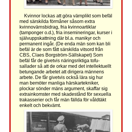
Kvinnor lockas att göra värnplikt som befäl
med särskilda förmåner såsom extra
kvinnovärnsbidrag, fria kvinnoartiklar
(tamponger o.d.), fria insemineringar, kurser i
självuppskattning där bl.a. manikyr och
permanent ingår. (De enda män som kan bli
befäl är de som fått särskilda vitsord från
CBS, Claes Borgström-Sällskapet) Som
befäl får de givetvis näringsriktiga tofu-
sallader så att de orkar med det intellektuellt
betungande arbetet att dirigera männens
arbete. De får givetvis också lära sig hur
man bemöter manliga härskartekniker,
plockar sönder mäns argument, skaffar sig
extrainkomster med skadestånd för sexuella
trakasserier och får män fällda för våldtäkt
enkelt och bekvämt.