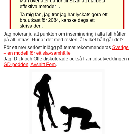
Man överlåter därför till Scan att utarbeta
effektiva metoder …
Ta mig fan, jag tror jag har lyckats göra ett
bra utkast för 2084, kanske dags att
skriva den.
Jag noterar ju att punkten om inseminering i alla fall håller
på att infrias. Hur är det med resten, åt vilket håll går det?
För ett mer seriöst inlägg på temat rekommenderas
Sverige
– en modell för ett slavsamhälle
Jag, Dick och Olle diskuterade också framtidsutvecklingen i
GD-podden, Avsnitt Fem
.