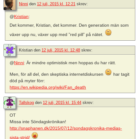
Ninni
den
12 juli, 2015 kl. 12:21
skrev:
@
Kristian
:
Det kommer, Kristian, det kommer. Den generation män som
växer upp nu, växer upp med ”red pill” på nätet.
Kristian
den
12 juli, 2015 kl. 12:48
skrev:
@
Ninni
: Är mindre optimistisk men hoppas du har rätt.
Men, för all del, den skeptiska internetdiskursen
har tagit
död på myter förr:
https://en.wikipedia.org/wiki/Fan_death
Tallskog
den
12 juli, 2015 kl. 15:44
skrev:
OT
Missa inte Söndagskrönikan!
http://snaphanen.dk/2015/07/12/sondagskronika-medias-
sista-strid/