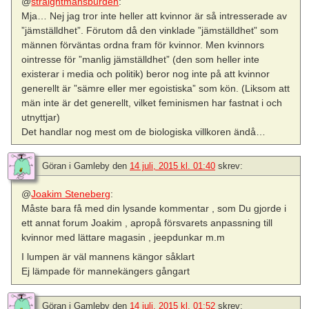
@
straightmansburden
:
Mja… Nej jag tror inte heller att kvinnor är så intresserade av
”jämställdhet”. Förutom då den vinklade ”jämställdhet” som
männen förväntas ordna fram för kvinnor. Men kvinnors
ointresse för ”manlig jämställdhet” (den som heller inte
existerar i media och politik) beror nog inte på att kvinnor
generellt är ”sämre eller mer egoistiska” som kön. (Liksom att
män inte är det generellt, vilket feminismen har fastnat i och
utnyttjar)
Det handlar nog mest om de biologiska villkoren ändå…
Göran i Gamleby
den
14 juli, 2015 kl. 01:40
skrev:
@
Joakim Steneberg
:
Måste bara få med din lysande kommentar , som Du gjorde i
ett annat forum Joakim , apropå försvarets anpassning till
kvinnor med lättare magasin , jeepdunkar m.m
I lumpen är väl mannens kängor såklart
Ej lämpade för mannekängers gångart
Göran i Gamleby
den
14 juli, 2015 kl. 01:52
skrev: