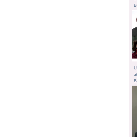
B
U
a
B