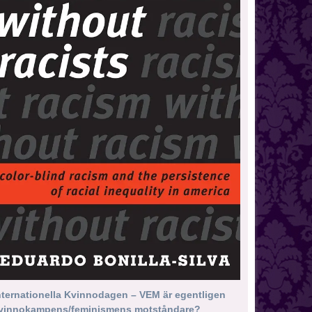
nternationella Kvinnodagen – VEM är egentligen
vinnokampens/feminismens motståndare?