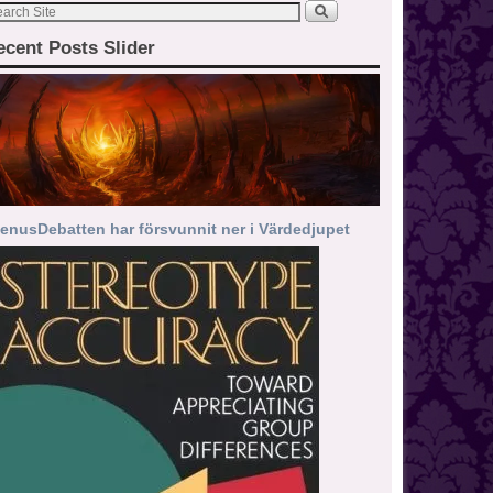
ecent Posts Slider
enusDebatten har försvunnit ner i Värdedjupet