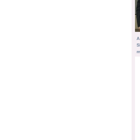
A
S
m