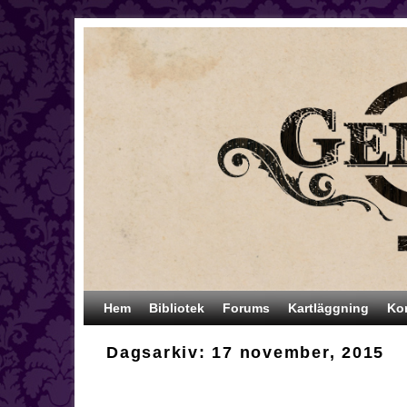
Hoppa till huvudinnehåll
Hoppa till sekundärt innehåll
Hem
Bibliotek
Forums
Kartläggning
Ko
Dagsarkiv:
17 november, 2015