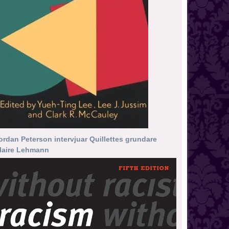
ordan Peterson intervjuar Quillettes grundare
laire Lehmann