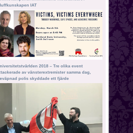
luffkunskapen IAT
niversitetstvärlden 2018 – Tre olika event
ttackerade av vänsterextremister samma dag,
eväpnad polis skyddade ett fjärde