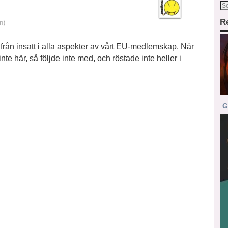
R
n)
 ifrån insatt i alla aspekter av vårt EU-medlemskap. När
e här, så följde inte med, och röstade inte heller i
G