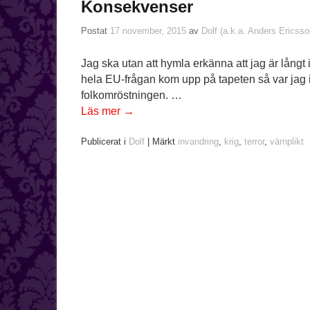
Konsekvenser
Postat
17 november, 2015
av
Dolf (a.k.a. Anders Ericsso
Jag ska utan att hymla erkänna att jag är långt
hela EU-frågan kom upp på tapeten så var jag int
folkomröstningen. …
Läs mer
→
Publicerat i
Dolf
|
Märkt
invandring
,
krig
,
terror
,
värnplikt