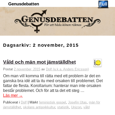
Genusdebatten
Hoppa till huvudinnehåll
Hoppa till sekundärt innehåll
Dagsarkiv:
2 november, 2015
Våld och män mot jämställdhet
Postat
2 november, 2015
av
Dolf (a.k.a. Anders Ericsson)
Om man vill komma till rätta med ett problem är det en
ganska bra idé att ta itu med orsaken till problemet. Det
fattar de flesta. Korollarium: hanterar man inte orsaken
består problemet. Och för att ta det ett steg …
Läs mer
→
Publicerat i
Dolf
|
Märkt
feministisk gospel
,
Josefin Utas
,
män för
jämställdhet
,
skolans antipojkkultur
,
statistik
,
Unizon
,
våld