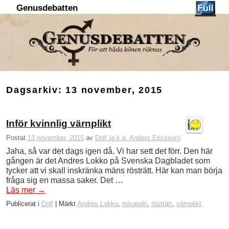
Genusdebatten
Hoppa till huvudinnehåll
Hoppa till sekundärt innehåll
Dagsarkiv:
13 november, 2015
Inför kvinnlig värnplikt
Postat
13 november, 2015
av
Dolf (a.k.a. Anders Ericsson)
Jaha, så var det dags igen då. Vi har sett det förr. Den här
gången är det Andres Lokko på Svenska Dagbladet som
tycker att vi skall inskränka mäns rösträtt. Här kan man börja
fråga sig en massa saker. Det …
Läs mer
→
Publicerat i
Dolf
|
Märkt
Andres Lokko
,
misandri
,
rösträtt
,
värnplikt