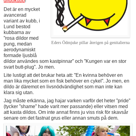
dildokubb
!
Det är en mycket
avancerad
variant av kubb, i
Lund bestod
kubbarna av
”rosa dildor med
Eders Ödmjuke pillar återigen på genitalierna
pung, medan
aerodynamiskt
formade ljusblå
dildor användes som kastpinnar” och ”Kungen var en stor
svart butt-plug”. Jo men.
Lite lustigt att det brukar heta att: ”En kvinna behöver en
man lika mycket som en fisk behöver en cykel”. Jo men, en
dildo är däremot en livsnödvändighet som man inte kan
klara sig utan.
Jag måste erkänna, jag hajar varken varför det heter ”pride”
(tycker ”shame” hade varit mer passande) eller vitsen med
att kasta dildos. Om inte annat finns ju viss risk för skavsår
senare om det fastnat grus eller annan smuts på dem.