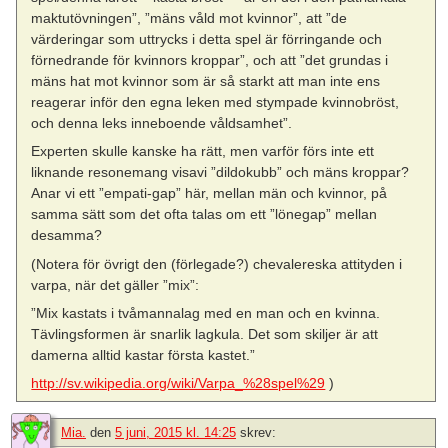
maktutövningen”, ”mäns våld mot kvinnor”, att ”de
värderingar som uttrycks i detta spel är förringande och
förnedrande för kvinnors kroppar”, och att ”det grundas i
mäns hat mot kvinnor som är så starkt att man inte ens
reagerar inför den egna leken med stympade kvinnobröst,
och denna leks inneboende våldsamhet”.
Experten skulle kanske ha rätt, men varför förs inte ett
liknande resonemang visavi ”dildokubb” och mäns kroppar?
Anar vi ett ”empati-gap” här, mellan män och kvinnor, på
samma sätt som det ofta talas om ett ”lönegap” mellan
desamma?
(Notera för övrigt den (förlegade?) chevalereska attityden i
varpa, när det gäller ”mix”:
”Mix kastats i tvåmannalag med en man och en kvinna.
Tävlingsformen är snarlik lagkula. Det som skiljer är att
damerna alltid kastar första kastet.”
http://sv.wikipedia.org/wiki/Varpa_%28spel%29
)
Mia.
den
5 juni, 2015 kl. 14:25
skrev: