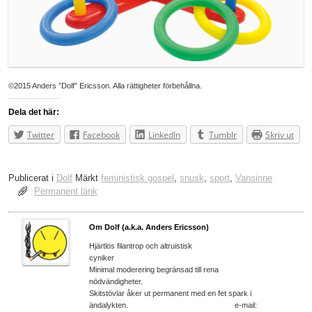
©2015 Anders ”Dolf” Ericsson. Alla rättigheter förbehållna.
Dela det här:
Twitter
Facebook
LinkedIn
Tumblr
Skriv ut
Publicerat i
Dolf
Märkt
feministisk gospel
,
snusk
,
sport
,
Vansinne
Permanent länk
Om Dolf (a.k.a. Anders Ericsson)
Hjärtlös filantrop och altruistisk
cyniker
Minimal moderering begränsad till rena
nödvändigheter.
Skitstövlar åker ut permanent med en fet spark i
ändalykten. e-mail: