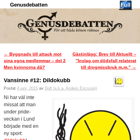
Genusdebatten
Hoppa till huvudinnehåll
Hoppa till sekundärt innehåll
←
Byggnads till attack mot
Gästinlägg: Brev till Aktuellt –
Inläggsnavigering
sina egna medlemmar – del 2
”Inslag om dödsfall relaterat
Men kvinnorna då?
till drogmissbruk m.m.”
→
Vansinne #12: Dildokubb
Postat
4 juni, 2015
av
Dolf (a.k.a. Anders Ericsson)
Ni har väl inte
missat att man
under pride-
veckan i Lund
började med en
ny sport: