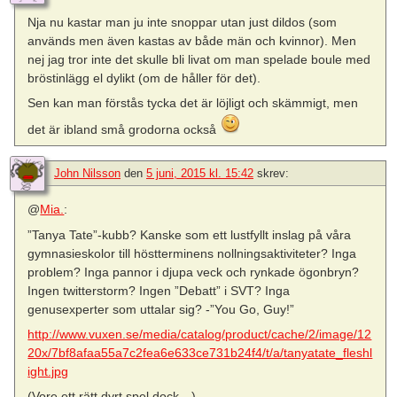
Nja nu kastar man ju inte snoppar utan just dildos (som
används men även kastas av både män och kvinnor). Men
nej jag tror inte det skulle bli livat om man spelade boule med
bröstinlägg el dylikt (om de håller för det).
Sen kan man förstås tycka det är löjligt och skämmigt, men
det är ibland små grodorna också
John Nilsson
den
5 juni, 2015 kl. 15:42
skrev:
@
Mia.
:
”Tanya Tate”-kubb? Kanske som ett lustfyllt inslag på våra
gymnasieskolor till höstterminens nollningsaktiviteter? Inga
problem? Inga pannor i djupa veck och rynkade ögonbryn?
Ingen twitterstorm? Ingen ”Debatt” i SVT? Inga
genusexperter som uttalar sig? -”You Go, Guy!”
http://www.vuxen.se/media/catalog/product/cache/2/image/12
20x/7bf8afaa55a7c2fea6e633ce731b24f4/t/a/tanyatate_fleshl
ight.jpg
(Vore ett rätt dyrt spel dock…)