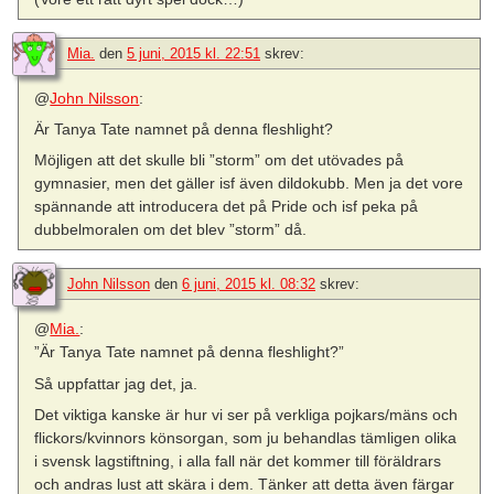
Mia.
den
5 juni, 2015 kl. 22:51
skrev:
@
John Nilsson
:
Är Tanya Tate namnet på denna fleshlight?
Möjligen att det skulle bli ”storm” om det utövades på
gymnasier, men det gäller isf även dildokubb. Men ja det vore
spännande att introducera det på Pride och isf peka på
dubbelmoralen om det blev ”storm” då.
John Nilsson
den
6 juni, 2015 kl. 08:32
skrev:
@
Mia.
:
”Är Tanya Tate namnet på denna fleshlight?”
Så uppfattar jag det, ja.
Det viktiga kanske är hur vi ser på verkliga pojkars/mäns och
flickors/kvinnors könsorgan, som ju behandlas tämligen olika
i svensk lagstiftning, i alla fall när det kommer till föräldrars
och andras lust att skära i dem. Tänker att detta även färgar