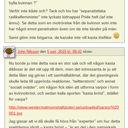
hylla kvinnan ?”
Varför inte både och? Tack och lov har ”separatistiska
radikalfeminister” inte lyckats kidnappat Pride helt (iaf inte
ännu). Se detta som en motrörelse från de kvinnor som inte
har något emot penetration även om de inte tänder på män.
Samt glöm inte bögarna, de kanske inte vill kasta lösfittor
John Nilsson
den
5 juni, 2015 kl. 08:42
skrev:
Nu borde ju inte detta vara en stor sak och vill någon kasta
dildosar är det väl upp till dem, men det intressanta är ju att
detta låter sig göras i ett samhällsklimat, där det gissningsvis
skulle leda till upprörda reaktioner, ”twitterstorm” och annat
”socialt oväder”, om någon fick idén att utforma varpor i form
av kvinnobröst, och sedan kalla sporten ”kasta bröst”, istället
för varpa?
http://www.westermalmsmetallgjuteri.se/uploaded/varpor%20
001.jpg
Jag gissar att vi då skulle få höra från ”experter” om hur detta
spel/denna idrott – kasta bröst – ”är en del i den patriarkala