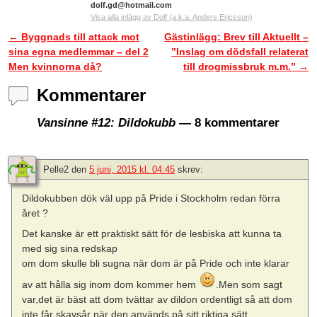
dolf.gd@hotmail.com
Visa alla inlägg av Dolf (a.k.a. Anders Ericsson)
←
Byggnads till attack mot
Gästinlägg: Brev till Aktuellt –
Inläggsnavigering
sina egna medlemmar – del 2
”Inslag om dödsfall relaterat
Men kvinnorna då?
till drogmissbruk m.m.”
→
Kommentarer
Vansinne #12: Dildokubb
— 8 kommentarer
Pelle2
den
5 juni, 2015 kl. 04:45
skrev:
Dildokubben dök väl upp på Pride i Stockholm redan förra
året ?
Det kanske är ett praktiskt sätt för de lesbiska att kunna ta
med sig sina redskap
om dom skulle bli sugna när dom är på Pride och inte klarar
av att hålla sig inom dom kommer hem
.Men som sagt
var,det är bäst att dom tvättar av dildon ordentligt så att dom
inte får skavsår när den används på sitt riktiga sätt..