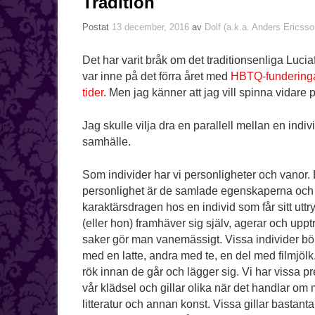
Tradition
Postat
13 december, 2016
av
Dolf (a.k.a. Anders Ericsso
Det har varit bråk om det traditionsenliga Lucia
var inne på det förra året med
HBTQ-funderingar
tider
. Men jag känner att jag vill spinna vidare på
Jag skulle vilja dra en parallell mellan en indiv
samhälle.
Som individer har vi personligheter och vanor.
personlighet är de samlade egenskaperna och
karaktärsdragen hos en individ som får sitt uttr
(eller hon) framhäver sig själv, agerar och uppt
saker gör man vanemässigt. Vissa individer bö
med en latte, andra med te, en del med filmjölk
rök innan de går och lägger sig. Vi har vissa pr
vår klädsel och gillar olika när det handlar om m
litteratur och annan konst. Vissa gillar bastant