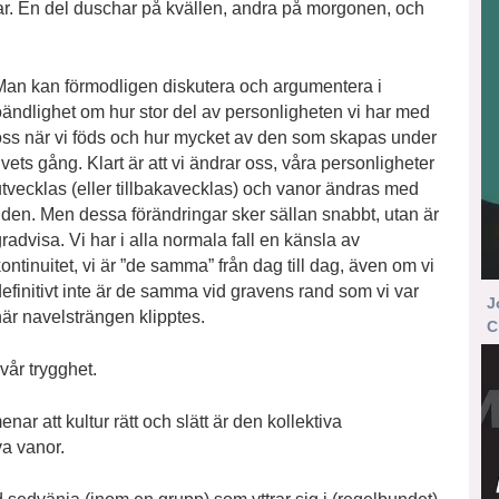
llar. En del duschar på kvällen, andra på morgonen, och
Man kan förmodligen diskutera och argumentera i
oändlighet om hur stor del av personligheten vi har med
oss när vi föds och hur mycket av den som skapas under
ivets gång. Klart är att vi ändrar oss, våra personligheter
utvecklas (eller tillbakavecklas) och vanor ändras med
tiden. Men dessa förändringar sker sällan snabbt, utan är
radvisa. Vi har i alla normala fall en känsla av
ontinuitet, vi är ”de samma” från dag till dag, även om vi
efinitivt inte är de samma vid gravens rand som vi var
J
när navelsträngen klipptes.
C
 vår trygghet.
nar att kultur rätt och slätt är den kollektiva
va vanor.