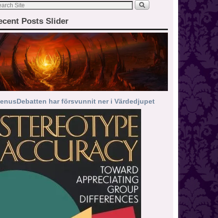
ecent Posts Slider
enusDebatten har försvunnit ner i Värdedjupet