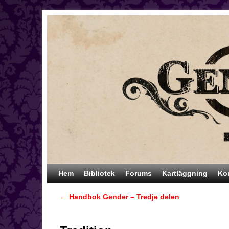
Hoppa till huvudinnehåll
Hoppa till sekundärt innehåll
Hem
Bibliotek
Forums
Kartläggning
Ko
←
Handbok Gender – Tredje delen
Inläggsnavigering