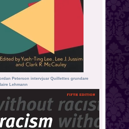
ordan Peterson intervjuar Quillettes grundare
laire Lehmann