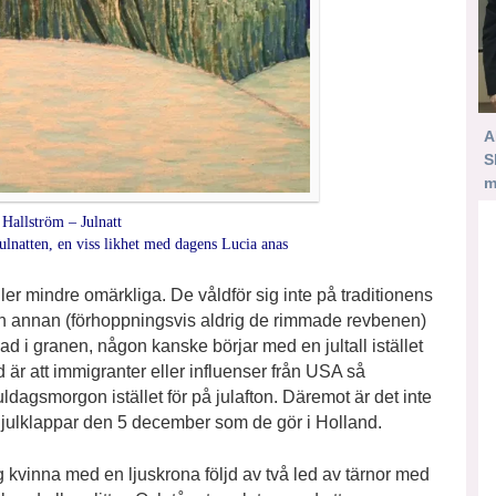
A
S
m
Hallström – Julnatt
ulnatten, en viss likhet med dagens Lucia anas
ler mindre omärkliga. De våldför sig inte på traditionens
, en annan (förhoppningsvis aldrig de rimmade revbenen)
d i granen, någon kanske börjar med en jultall istället
 är att immigranter eller influenser från USA så
dagsmorgon istället för på julafton. Däremot är det inte
nen julklappar den 5 december som de gör i Holland.
ng kvinna med en ljuskrona följd av två led av tärnor med