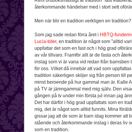
Rent ordboksmässigt är tradition ”fast etablera
återkommande händelser med i stort sett oförä
Men när blir en tradition verkligen en tradition?
Som jag sade redan förra året i
HBTQ-fundering
Lucia-tider
, en tradition är något som ”alltid vari
uppfattar det som en fast och i hög grad oföränd
av vår tillvaro. Framför allt är de fasta och å
inslag som vi är vana vid redan från barnsben t
för oss. Vilket då innebär att vad som uppfatta
tradition säkerligen skiljer sig från person till p
minst beroende på hur gammal man är. Kalle A
på TV är jämngammal med mig själv. Den visad
gången på tv under min första jul innan jag ännu 
Det har därför i hög grad uppfattats som en tradi
mig, det är något som alltid funnits. Mina för
gissar jag att de som är barn idag kommer att be
stående och återkommande inslag i deras liv so
som en tradition.