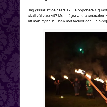
Jag gissar att de flesta skulle opponera sig m
skall väl vara vit? Men några andra småsaker 
att man byter ut ljusen mot facklor och, i hip-h