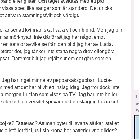
band eller glitter. Och tåget avslutas med ett par
 vissa specifika sånger som är standard. Det dricks
t att vara stämningsfyllt och värdigt.
l anser att kvinnan skall vara vit och blond. Men jag blir
n är mörkhyad. Inte därför att jag har något emot
r en för stor avvikelse från den bild jag har av Lucia.
pterar det, jag tänker inte starta några drev eller göra
psåt. Däremot blir jag rejält sur om det görs som en
 Jag har inget minne av pepparkaksgubbar i Lucia-
ed att det har blivit ett inslag idag. Jag tror dock inte
lla morgon-Lucian som visas på TV. Jag har inte heller
L
olor och universitet spexar med en skäggig Lucia och
e
t
ojke? Tatuerad? Att man byter till svarta särkar istället
Lucia istället för ljus i sin krona har batteridrivna dildos?