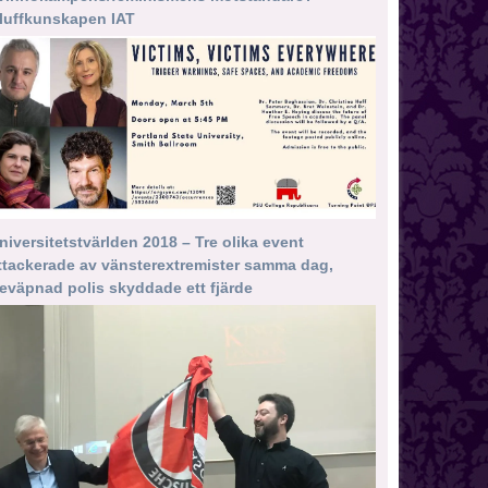
luffkunskapen IAT
niversitetstvärlden 2018 – Tre olika event
ttackerade av vänsterextremister samma dag,
eväpnad polis skyddade ett fjärde