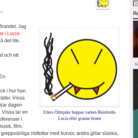
n)
R
firandet. Jag
 i Lucia-
 det lite.
id och ett
G
 En
yck i hur han
räder. Vissa
rjar dagen
. Vissa tar en
Eders Ödmjuke hoppas varken Reinfeldts
Lucia eller granne brann
eferenser i
usik, film,
a greppvänliga rödtottar med kurvor, andra gillar slanka,