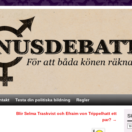
ntakt
Testa din politiska bildning
Regler
Blir Selma Traskvist och Efraim von Trippelhatt ett
S
par?
→