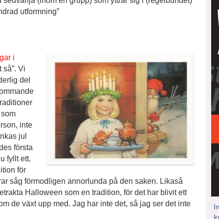
d sedvänja (inom en grupp) som yttrar sig i (regelbundet)
ndrad utformning”
ar i
t så”. Vi
erlig del
terkommande
raditioner
s som
erson, inte
nkas jul
es första
fyllt ett.
tion för
äldrar såg förmodligen annorlunda på den saken. Likaså
trakta Halloween som en tradition, för det har blivit ett
m de växt upp med. Jag har inte det, så jag ser det inte
I
k