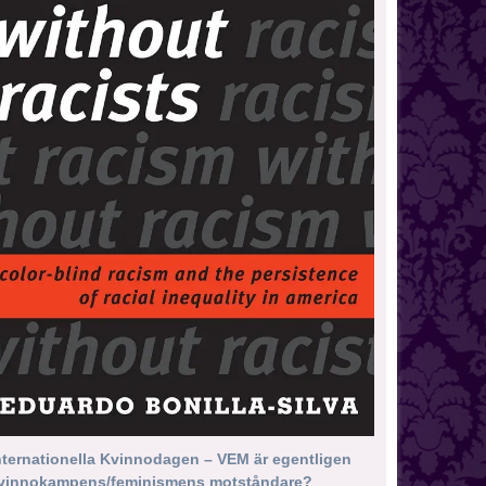
nternationella Kvinnodagen – VEM är egentligen
vinnokampens/feminismens motståndare?