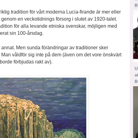
B
iktig tradition för vårt moderna Lucia-firande är mer eller
t genom en veckotidnings försorg i slutet av 1920-talet.
radition för alla levande etniska svenskar, möjligen med
rat sin 100-årsdag.
g annat. Men sunda förändringar av traditioner sker
. Man våldför sig inte på dem (även om det vore önskvärt
borde förbjudas rakt av).
U
a
B