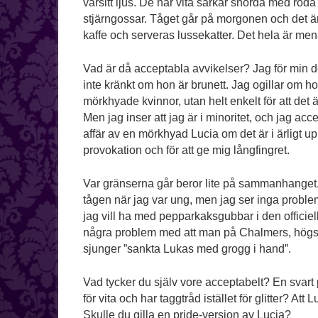
varsitt ljus. De har vita särkar snörda med röda 
stjärngossar. Tåget går på morgonen och det är
kaffe och serveras lussekatter. Det hela är mena
Vad är då acceptabla avvikelser? Jag för min de
inte kränkt om hon är brunett. Jag ogillar om ho
mörkhyade kvinnor, utan helt enkelt för att det ä
Men jag inser att jag är i minoritet, och jag acce
affär av en mörkhyad Lucia om det är i ärligt up
provokation och för att ge mig långfingret.
Var gränserna går beror lite på sammanhanget.
tågen när jag var ung, men jag ser inga problem m
jag vill ha med pepparkaksgubbar i den officie
några problem med att man på Chalmers, högsk
sjunger ”sankta Lukas med grogg i hand”.
Vad tycker du själv vore acceptabelt? En svart p
för vita och har taggtråd istället för glitter? Att 
Skulle du gilla en pride-version av Lucia?