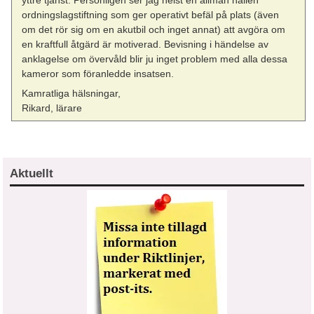
yttre tjänst. Personligen ser jag helst en allmän hållen
ordningslagstiftning som ger operativt befäl på plats (även
om det rör sig om en akutbil och inget annat) att avgöra om
en kraftfull åtgärd är motiverad. Bevisning i händelse av
anklagelse om övervåld blir ju inget problem med alla dessa
kameror som föranledde insatsen.
Kamratliga hälsningar,
Rikard, lärare
Aktuellt