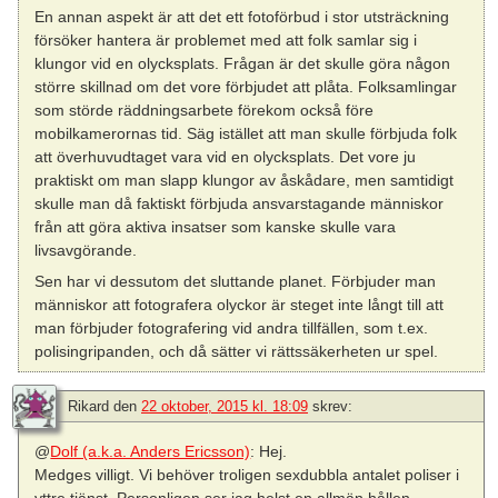
En annan aspekt är att det ett fotoförbud i stor utsträckning
försöker hantera är problemet med att folk samlar sig i
klungor vid en olycksplats. Frågan är det skulle göra någon
större skillnad om det vore förbjudet att plåta. Folksamlingar
som störde räddningsarbete förekom också före
mobilkamerornas tid. Säg istället att man skulle förbjuda folk
att överhuvudtaget vara vid en olycksplats. Det vore ju
praktiskt om man slapp klungor av åskådare, men samtidigt
skulle man då faktiskt förbjuda ansvarstagande människor
från att göra aktiva insatser som kanske skulle vara
livsavgörande.
Sen har vi dessutom det sluttande planet. Förbjuder man
människor att fotografera olyckor är steget inte långt till att
man förbjuder fotografering vid andra tillfällen, som t.ex.
polisingripanden, och då sätter vi rättssäkerheten ur spel.
Rikard
den
22 oktober, 2015 kl. 18:09
skrev:
@
Dolf (a.k.a. Anders Ericsson)
: Hej.
Medges villigt. Vi behöver troligen sexdubbla antalet poliser i