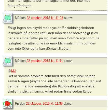
skall man lagstifta bör man lagstifta mot det, inte mot
fotograferingen.
MJ
den
22 oktober, 2015 kl. 11:03
skrev:
Enligt lagen om skydd mot olyckor får räddningsledaren
inskränka på andras rätt i den mån det är nödvändigt (t.ex.
begära att de flyttar på sig, men även förstöra egendom, ta
fastighet i besittning, kräva enskilds insats m.m.) och den
som inte följer detta kan dömas till böter.
MJ
den
22 oktober, 2015 kl. 11:11
skrev:
@
MJ
:
Det är samma problem som med den häftigt diskuterade
samarit-lagen (åsyftande inte samariter i allmänhet utan just
den barmhärtige samariten) där Kd föreslog att enskilda
skulle ha plikt att larma, vilket redan finns sedan länge.
Rp
den
22 oktober, 2015 kl. 11:38
skrev: