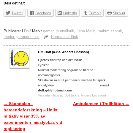
Dela det här:
Twitter
Facebook
LinkedIn
Tumblr
Skriv ut
Publicerat i
Dolf
Märkt
gamar
,
journalistik
,
Lena Melin
,
maktmissbruk
,
media
,
yttrandefrihet
Permanent länk
Om Dolf (a.k.a. Anders Ericsson)
Hjärtlös filantrop och altruistisk
cyniker
Minimal moderering begränsad till rena
nödvändigheter.
Skitstövlar åker ut permanent med en fet spark i
ändalykten. e-mail:
dolf.gd@hotmail.com
Visa alla inlägg av Dolf (a.k.a. Anders Ericsson)
←
Skandalen i
Ambulansen i Trollhättan
→
Inläggsnavigering
beteendeforskning – Unikt
initiativ visar 39% av
experimenten misslyckas vid
replikering