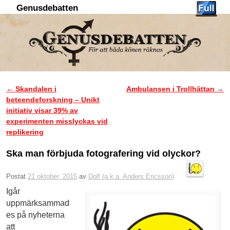
Genusdebatten
Hoppa till huvudinnehåll
Hoppa till sekundärt innehåll
←
Skandalen i
Ambulansen i Trollhättan
→
Inläggsnavigering
beteendeforskning – Unikt
initiativ visar 39% av
experimenten misslyckas vid
replikering
Ska man förbjuda fotografering vid olyckor?
Postat
21 oktober, 2015
av
Dolf (a.k.a. Anders Ericsson)
Igår
uppmärksammad
es på nyheterna
att