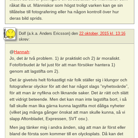
råkat illa ut. Människor som högst troligt varken kan ge sin
tillåtelse till fotografering eller ha någon kontroll över hur
deras bild sprids.
Dolf (a.k.a. Anders Ericsson)
den
22 oktober, 2015 kl. 13:16
skrev:
@
Hannah
:
Jo, det är två problem. 1) är praktiskt och 2) är moraliskt.
Fotoförbudet är fel just för att man försöker hantera 1)
genom att lagstifta om 2).
Det är givetvis helt förkastligt när folk ställer sig i klungor och
fotograferar olyckor för att det har något slags ”nyhetsvärde”,
för att man är nyfikna och liknande saker. Det är rätt och slätt
ett vidrigt beteende. Men det kan man inte lagstifta bort, i så
fall skulle man lika gärna kunna lagstifta mot dåliga nyheter
(vilket jag många gånger önskat att man skulle kunna, så vi
slapp Aftonbladet, Expressen, SVT osv.).
Men jag tänker mig i andra änden, säg att man är först eller
bland de första som kommer till en olycksplats. Då kan det