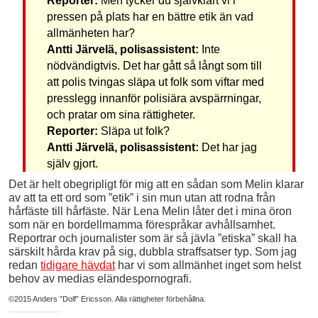
Reporter:
Men tycker du självklart vi i
pressen på plats har en bättre etik än vad
allmänheten har?
Antti Järvelä, polisassistent:
Inte
nödvändigtvis. Det har gått så långt som till
att polis tvingas släpa ut folk som viftar med
presslegg innanför polisiära avspärrningar,
och pratar om sina rättigheter.
Reporter:
Släpa ut folk?
Antti Järvelä, polisassistent:
Det har jag
själv gjort.
Det är helt obegripligt för mig att en sådan som Melin klarar
av att ta ett ord som ”etik” i sin mun utan att rodna från
hårfäste till hårfäste. När Lena Melin låter det i mina öron
som när en bordellmamma förespråkar avhållsamhet.
Reportrar och journalister som är så jävla ”etiska” skall ha
särskilt hårda krav på sig, dubbla straffsatser typ. Som jag
redan
tidigare hävdat
har vi som allmänhet inget som helst
behov av medias eländespornografi.
©2015 Anders ”Dolf” Ericsson. Alla rättigheter förbehållna.