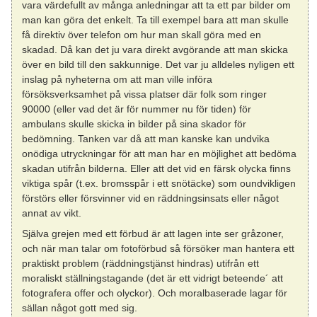
vara värdefullt av många anledningar att ta ett par bilder om
man kan göra det enkelt. Ta till exempel bara att man skulle
få direktiv över telefon om hur man skall göra med en
skadad. Då kan det ju vara direkt avgörande att man skicka
över en bild till den sakkunnige. Det var ju alldeles nyligen ett
inslag på nyheterna om att man ville införa
försöksverksamhet på vissa platser där folk som ringer
90000 (eller vad det är för nummer nu för tiden) för
ambulans skulle skicka in bilder på sina skador för
bedömning. Tanken var då att man kanske kan undvika
onödiga utryckningar för att man har en möjlighet att bedöma
skadan utifrån bilderna. Eller att det vid en färsk olycka finns
viktiga spår (t.ex. bromsspår i ett snötäcke) som oundvikligen
förstörs eller försvinner vid en räddningsinsats eller något
annat av vikt.
Själva grejen med ett förbud är att lagen inte ser gråzoner,
och när man talar om fotoförbud så försöker man hantera ett
praktiskt problem (räddningstjänst hindras) utifrån ett
moraliskt ställningstagande (det är ett vidrigt beteende´ att
fotografera offer och olyckor). Och moralbaserade lagar för
sällan något gott med sig.