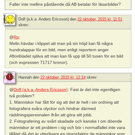
Faller inte mellins påstående då AB betalar för läsarbilder?
Dolf (a.k.a. Anders Ericsson)
den
22 oktober, 2015 kl. 11:51
skrev:
@
Rp
:
Melin hävdar i klippet att man på sin höjd kan få några
hundralappar för en bild, men enligt reportern anger
Aftonbladet själva att man kan få upp till 50 tusen för en bild
(och expressen 71717 kronor).
Hannah
den
22 oktober, 2015 kl. 12:14
skrev:
@
Dolf (a.k.a. Anders Ericsson)
: Fast är det inte egentligen
två problem?
1. Människor har fått för sig att det är helt i sin ordning att
fotografera svåra olyckor och hindrar därmed
räddningspersonalen ifrån att göra sitt jobb.
2. Fotografering av svårt skadade och kanske t om döende
människor är ett problem i sig och bör i normalfallet inte vara
tillåtet då det är ytterligare en stressfaktor de människor som