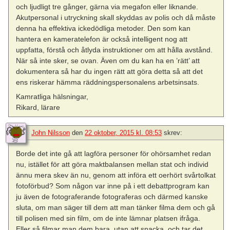
och ljudligt tre gånger, gärna via megafon eller liknande.
Akutpersonal i utryckning skall skyddas av polis och då måste
denna ha effektiva ickedödliga metoder. Den som kan
hantera en kameratelefon är också intelligent nog att
uppfatta, förstå och åtlyda instruktioner om att hålla avstånd.
När så inte sker, se ovan. Även om du kan ha en ’rätt’ att
dokumentera så har du ingen rätt att göra detta så att det
ens riskerar hämma räddningspersonalens arbetsinsats.
Kamratliga hälsningar,
Rikard, lärare
John Nilsson
den
22 oktober, 2015 kl. 08:53
skrev:
Borde det inte gå att lagföra personer för ohörsamhet redan
nu, istället för att göra maktbalansen mellan stat och individ
ännu mera skev än nu, genom att införa ett oerhört svårtolkat
fotoförbud? Som någon var inne på i ett debattprogram kan
ju även de fotograferande fotograferas och därmed kanske
sluta, om man säger till dem att man tänker filma dem och gå
till polisen med sin film, om de inte lämnar platsen ifråga.
Eller så filmar man dem bara, utan att snacka, och tar det