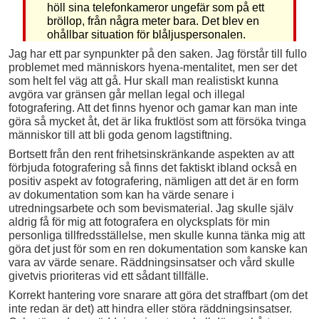
höll sina telefonkameror ungefär som på ett
bröllop, från några meter bara. Det blev en
ohållbar situation för blåljuspersonalen.
Jag har ett par synpunkter på den saken. Jag förstår till fullo
problemet med människors hyena-mentalitet, men ser det
som helt fel väg att gå. Hur skall man realistiskt kunna
avgöra var gränsen går mellan legal och illegal
fotografering. Att det finns hyenor och gamar kan man inte
göra så mycket åt, det är lika fruktlöst som att försöka tvinga
människor till att bli goda genom lagstiftning.
Bortsett från den rent frihetsinskränkande aspekten av att
förbjuda fotografering så finns det faktiskt ibland också en
positiv aspekt av fotografering, nämligen att det är en form
av dokumentation som kan ha värde senare i
utredningsarbete och som bevismaterial. Jag skulle själv
aldrig få för mig att fotografera en olycksplats för min
personliga tillfredsställelse, men skulle kunna tänka mig att
göra det just för som en ren dokumentation som kanske kan
vara av värde senare. Räddningsinsatser och vård skulle
givetvis prioriteras vid ett sådant tillfälle.
Korrekt hantering vore snarare att göra det straffbart (om det
inte redan är det) att hindra eller störa räddningsinsatser.