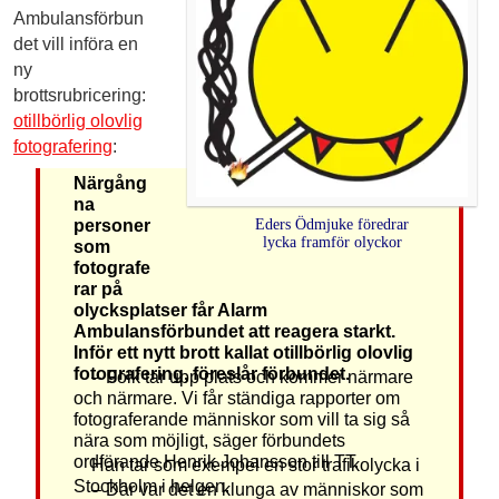
Ambulansförbun
det vill införa en
ny
brottsrubricering:
otillbörlig olovlig
fotografering
:
Närgång
na
personer
Eders Ödmjuke föredrar
lycka framför olyckor
som
fotografe
rar på
olycksplatser får Alarm
Ambulansförbundet att reagera starkt.
Inför ett nytt brott kallat otillbörlig olovlig
fotografering, föreslår förbundet.
– Folk tar upp plats och kommer närmare
och närmare. Vi får ständiga rapporter om
fotograferande människor som vill ta sig så
nära som möjligt, säger förbundets
ordförande Henrik Johansson till TT.
Han tar som exempel en stor trafikolycka i
Stockholm i helgen.
– Där var det en klunga av människor som