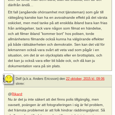
därifrån ändå…
Ett fall (angående ohörsamhet mot tjänsteman) som går till
rättegång kanske kan ha en avsvalnande effekt på det värsta
oskicket, men med tanke på att enskilda ibland bara kan frias
från anklagelser, tack vare någon som filmat en händelse,
och att filmer ibland ”kommer bort” hos polisen, torde
allmänhetens filmande också kunna ha välgörande effekter
på både rättsäkerheten och demokratin. Sen kan det väl för
lekmannen också vara svårt att veta vad som pågår i en
situation, om det är en olycksplats eller en brottsplats, och
det kan ju också vara eller bli både ock, och då kan ju
dokumentation vara på sin plats.
Dolf (a.k.a. Anders Ericsson)
den
22 oktober, 2015 kl. 09:06
skrev:
@
Rikard
:
Nu är det ju inte säkert att det finns polis tillgänglig, men
oavsett, poängen är att fotograferingen i sig är fel problem,
det främsta problemet är att folk hindrar räddningstjänst. Så