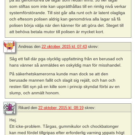
på att genomdriva de lagar som redan finns. Ju fler lagar
som stiftas som inte kan upprätthållas till en rimlig nivå verkar
systemförstörande. Till sist går alla runt och är latent olagliga
och eftesom polisen aldrig kan genomdriva alla lagar så få
polisen börja välja när den känner för att göra det. Steget till
att behöva betala mutor till polisen är mycket kort.
Andreas
den
22 oktober, 2015 kl. 07:43
skrev:
Såg ett fall där pga olycklig uppfattning från en berusad och
hans vänner så anmäldes en oskyldig man för misshandel.
På säkerhetskamerorna kunde man dock se att den
berusade mannen fallit och slagit sig rejält, och han och
resten fått syn på en kille som i princip skyndat förbi av en
slump, och anmält honom.
Rikard
den
22 oktober, 2015 kl. 08:19
skrev:
Hej.
Ett icke-problem. Tårgas, gummikulor och chockbatonger
kan med fördel tillgripas efter erforderlig varning yppats högt