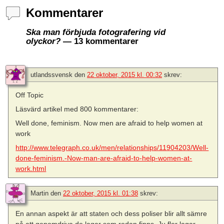
Kommentarer
Ska man förbjuda fotografering vid
olyckor?
— 13 kommentarer
utlandssvensk
den
22 oktober, 2015 kl. 00:32
skrev:
Off Topic
Läsvärd artikel med 800 kommentarer:
Well done, feminism. Now men are afraid to help women at
work
http://www.telegraph.co.uk/men/relationships/11904203/Well-
done-feminism.-Now-man-are-afraid-to-help-women-at-
work.html
Martin
den
22 oktober, 2015 kl. 01:38
skrev:
En annan aspekt är att staten och dess poliser blir allt sämre