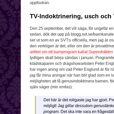
uppfostran.
TV-Indoktrinering, usch och 
Den 25 september, det vill säga, för ungefär 
sedan, dök det upp på blogg.svt.se/barnkanale
ser ut som en av SVT:s officiella, men jag är o
den verkligen är det, eller om den är privatdriv
artikel om ett barnprogram kallat
Superdräkten
tydligen skall börja sändas i januari. Programle
klädskaparen och dragshowartisten Peter Eng
har ingen aning om vad Peter Englund är för nå
jag får mina aningar när han blir glad som en l
möjligheten att få genusindoktrinera barnen, f
själv säger (min emfas):
Det här är det roligaste jag har gjort. Pre
möjligt!
Jag gillar dessutom genustänket
program.
Det ska inte vara en frågestäl