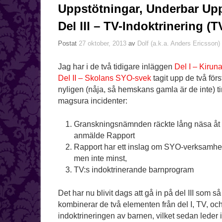
Uppstötningar, Underbar Up
Del III – TV-Indoktrinering (
Postat
27 oktober, 2013
av
Dolf (a.k.a. Anders Ericsson)
Jag har i de två tidigare inläggen
Del I – Kirun
Del II – Skolans SYO-svek
tagit upp de två förs
nyligen (nåja, så hemskans gamla är de inte) 
magsura incidenter:
Granskningsnämnden räckte lång näsa åt 
anmälde Rapport
Rapport har ett inslag om SYO-verksamhet
men inte minst,
TV:s indoktrinerande barnprogram
Det har nu blivit dags att gå in på del III som så
kombinerar de två elementen från del I, TV, och 
indoktrineringen av barnen, vilket sedan leder 