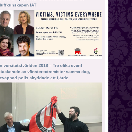
luffkunskapen IAT
niversitetstvärlden 2018 – Tre olika event
ttackerade av vänsterextremister samma dag,
eväpnad polis skyddade ett fjärde