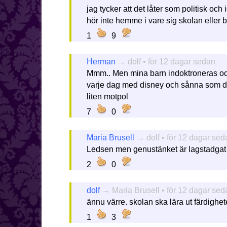
jag tycker att det låter som politisk oc
hör inte hemme i vare sig skolan eller b
1
9
Herman
→ dolf • för 12 dagar sedan
Mmm.. Men mina barn indoktroneras ock
varje dag med disney och sånna som du,
liten motpol
7
0
Maria Brusell
→ dolf • för 12 dagar sed
Ledsen men genustänket är lagstadgat
2
0
dolf
→ Maria Brusell • för 12 dagar sed
ännu värre. skolan ska lära ut färdighet
1
3