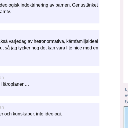
h ideologisk indoktrinering av barnen. Genustänket
arntv.
så varjedag av hetronormativa, kärnfamiljsideal
 så jag tycker nog det kan vara lite nice med en
an
 i läroplanen…
L
e
t
an
er och kunskaper. inte ideologi.