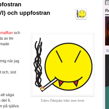
pfostran
R
TVI) och uppfostran
amaffian
och
ta av tre
timade
G
mig när jag
 och, sist
 att säga
del II,
Eders Ödmjuke lider men lever
in på själva