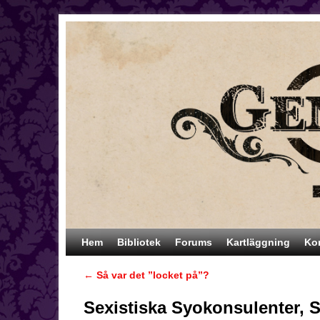
Hoppa till huvudinnehåll
Hoppa till sekundärt innehåll
Hem
Bibliotek
Forums
Kartläggning
Ko
←
Så var det ”locket på”?
Inläggsnavigering
Sexistiska Syokonsulenter, 