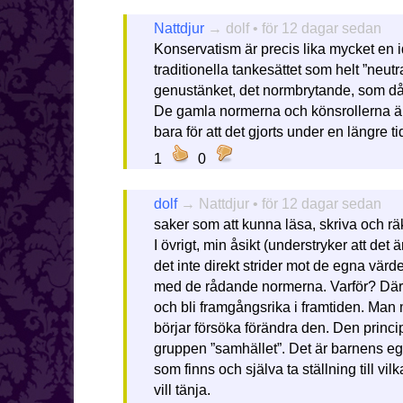
Nattdjur
→ dolf • för 12 dagar sedan
Konservatism är precis lika mycket en ide
traditionella tankesättet som helt ”neutralt
genustänket, det normbrytande, som då pl
De gamla normerna och könsrollerna är 
bara för att det gjorts under en längre ti
1
0
dolf
→ Nattdjur • för 12 dagar sedan
saker som att kunna läsa, skriva och räk
I övrigt, min åsikt (understryker att det 
det inte direkt strider mot de egna värd
med de rådande normerna. Varför? Därför
och bli framgångsrika i framtiden. Man
börjar försöka förändra den. Den princip
gruppen ”samhället”. Det är barnens eg
som finns och själva ta ställning till vi
vill tänja.