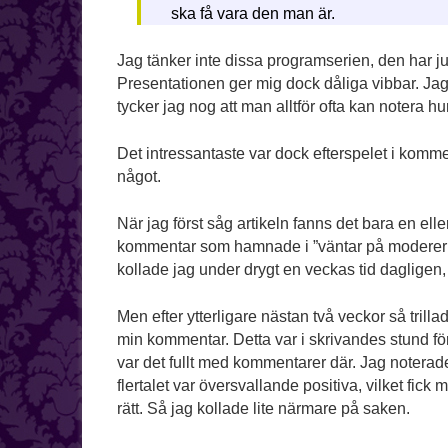
ska få vara den man är.
Jag tänker inte dissa programserien, den har ju
Presentationen ger mig dock dåliga vibbar. Jag
tycker jag nog att man alltför ofta kan noter
Det intressantaste var dock efterspelet i kommen
något.
När jag först såg artikeln fanns det bara en el
kommentar som hamnade i ”väntar på moderering
kollade jag under drygt en veckas tid dagligen,
Men efter ytterligare nästan två veckor så tril
min kommentar. Detta var i skrivandes stund för
var det fullt med kommentarer där. Jag noterad
flertalet var översvallande positiva, vilket fick 
rätt. Så jag kollade lite närmare på saken.