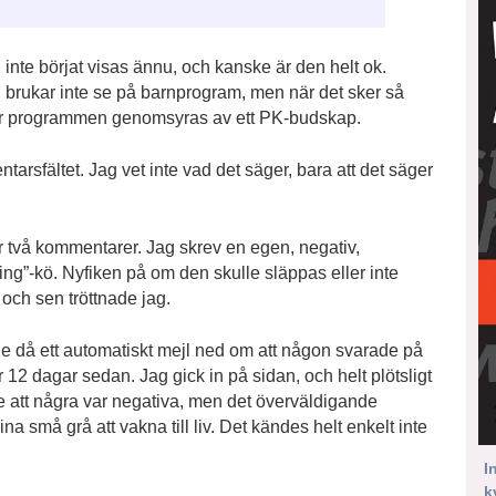
 inte börjat visas ännu, och kanske är den helt ok.
 brukar inte se på barnprogram, men när det sker så
a hur programmen genomsyras av ett PK-budskap.
tarsfältet. Jag vet inte vad det säger, bara att det säger
ler två kommentarer. Jag skrev en egen, negativ,
”-kö. Nyfiken på om den skulle släppas eller inte
 och sen tröttnade jag.
lade då ett automatiskt mejl ned om att någon svarade på
 12 dagar sedan. Jag gick in på sidan, och helt plötsligt
e att några var negativa, men det överväldigande
mina små grå att vakna till liv. Det kändes helt enkelt inte
I
k