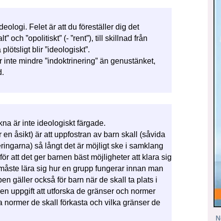
ologi. Felet är att du föreställer dig det
” och ”opolitiskt” (- ”rent”), till skillnad från
ötsligt blir ”ideologiskt”.
inte mindre ”indoktrinering” än genustänket,
d.
na är inte ideologiskt färgade.
är en åsikt) är att uppfostran av barn skall (såvida
eringarna) så långt det är möjligt ske i samklang
 att det ger barnen bäst möjligheter att klara sig
 måste lära sig hur en grupp fungerar innan man
en gäller också för barn när de skall ta plats i
en uppgift att utforska de gränser och normer
lka normer de skall förkasta och vilka gränser de
N