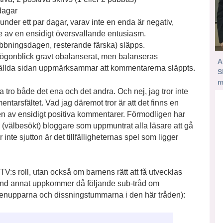
dagar
der ett par dagar, varav inte en enda är negativ,
av en ensidigt översvallande entusiasm.
bbningsdagen, resterande färska) släpps.
 ögonblick gravt obalanserat, men balanseras
A
ställda sidan uppmärksammar att kommentarerna släppts.
S
m
tro både det ena och det andra. Och nej, jag tror inte
tarsfältet. Vad jag däremot tror är att det finns en
en av ensidigt positiva kommentarer. Förmodligen har
(välbesökt) bloggare som uppmuntrat alla läsare att gå
 inte sjutton är det tillfälligheternas spel som ligger
TV:s roll, utan också om barnens rätt att få utvecklas
land annat uppkommer då följande sub-tråd om
mmenupparna och dissningstummarna i den här tråden):