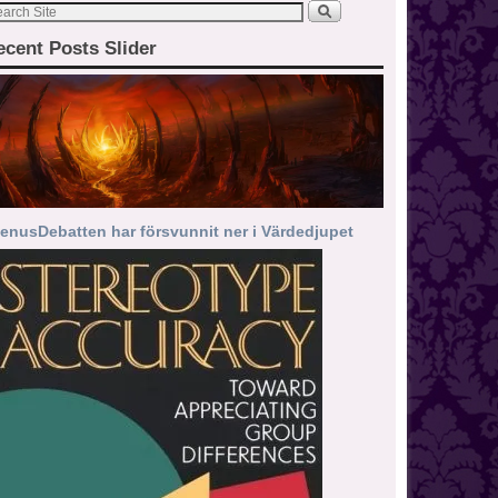
ecent Posts Slider
enusDebatten har försvunnit ner i Värdedjupet