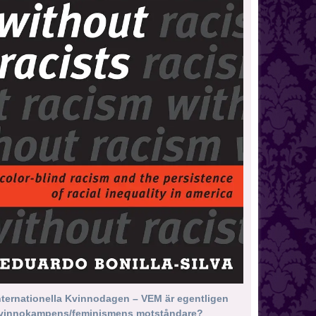
nternationella Kvinnodagen – VEM är egentligen
vinnokampens/feminismens motståndare?