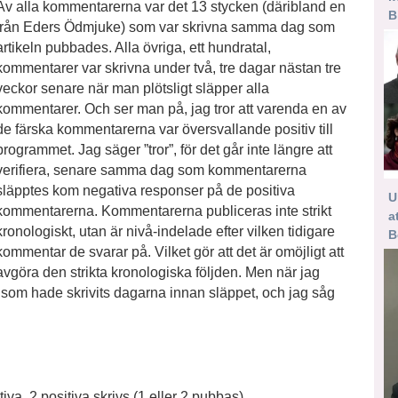
Av alla kommentarerna var det 13 stycken (däribland en
B
från Eders Ödmjuke) som var skrivna samma dag som
artikeln pubbades. Alla övriga, ett hundratal,
kommentarer var skrivna under två, tre dagar nästan tre
veckor senare när man plötsligt släpper alla
kommentarer. Och ser man på, jag tror att varenda en av
de färska kommentarerna var översvallande positiv till
programmet. Jag säger ”tror”, för det går inte längre att
verifiera, senare samma dag som kommentarerna
släpptes kom negativa responser på de positiva
U
kommentarerna. Kommentarerna publiceras inte strikt
a
kronologiskt, utan är nivå-indelade efter vilken tidigare
B
kommentar de svarar på. Vilket gör att det är omöjligt att
avgöra den strikta kronologiska följden. Men när jag
l som hade skrivits dagarna innan släppet, och jag såg
va, 2 positiva skrivs (1 eller 2 pubbas)