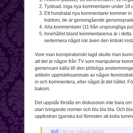
Tystnad, inga nya kommentarer under 18 
Ett hundratal nya kommentarer kommer in un
tvärtom, de är genomgående genomsyrade 
Alla kommentarer (11 från ursprungliga pu
Innehållet bland kommentarerna är i detta
sedermera något när även den kritiskt in
Vore man konspiratoriskt lagd skulle man kunna 
att det är någon från TV som manipulerar kommen
gemensam källa till den plötsliga anstormning
artikeln uppmärksammats av någon feministisk 
in och kommentera, eller något åt det hållet. För
bakom.
Det uppstår förstås en diskussion inte bara om 
utan tvingande normer och bla bla bla. Och b
uppfostran (ganska kul förresten att kolla tu
dolf
• för en månad sedan