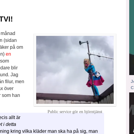
TVI!
en månad
n (sidan
säker på om
en)
en
som
dare blir
lund. Jag
J
n filur, men
C
ax över
ör som han
Public service gör en björntjänst
cis allt är
 i detta
lning kring vilka kläder man ska ha på sig, man