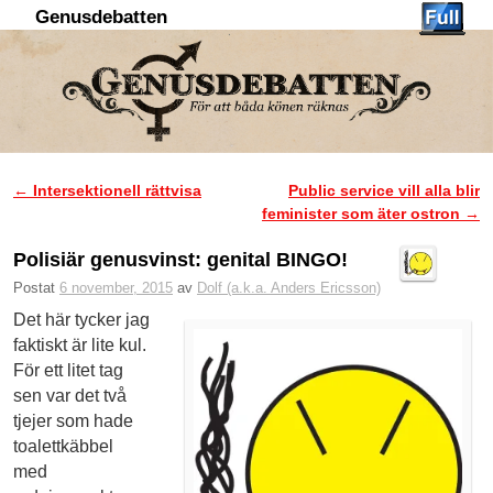
Genusdebatten
Hoppa till huvudinnehåll
Hoppa till sekundärt innehåll
←
Intersektionell rättvisa
Public service vill alla blir
Inläggsnavigering
feminister som äter ostron
→
Polisiär genusvinst: genital BINGO!
Postat
6 november, 2015
av
Dolf (a.k.a. Anders Ericsson)
Det här tycker jag
faktiskt är lite kul.
För ett litet tag
sen var det två
tjejer som hade
toalettkäbbel
med