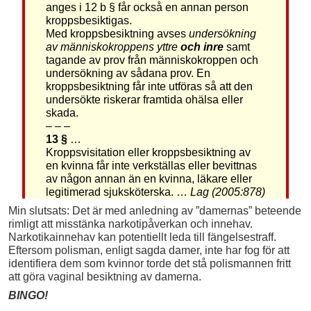
anges i 12 b § får också en annan person
kroppsbesiktigas.
Med kroppsbesiktning avses
undersökning
av människokroppens yttre
och inre
samt
tagande av prov från människokroppen och
undersökning av sådana prov. En
kroppsbesiktning får inte utföras så att den
undersökte riskerar framtida ohälsa eller
skada.
– – –
13 §
…
Kroppsvisitation eller kroppsbesiktning av
en kvinna får inte verkställas eller bevittnas
av någon annan än en kvinna, läkare eller
legitimerad sjuksköterska. …
Lag (2005:878)
Min slutsats: Det är med anledning av ”damernas” beteende
rimligt att misstänka narkotipåverkan och innehav.
Narkotikainnehav kan potentiellt leda till fängelsestraff.
Eftersom polisman, enligt sagda damer, inte har fog för att
identifiera dem som kvinnor torde det stå polismannen fritt
att göra vaginal besiktning av damerna.
BINGO!