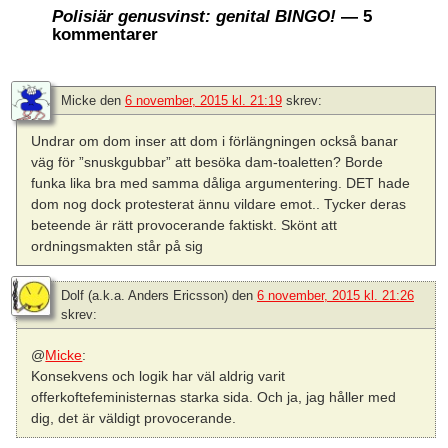
Polisiär genusvinst: genital BINGO!
— 5
kommentarer
Micke
den
6 november, 2015 kl. 21:19
skrev:
Undrar om dom inser att dom i förlängningen också banar
väg för ”snuskgubbar” att besöka dam-toaletten? Borde
funka lika bra med samma dåliga argumentering. DET hade
dom nog dock protesterat ännu vildare emot.. Tycker deras
beteende är rätt provocerande faktiskt. Skönt att
ordningsmakten står på sig
Dolf (a.k.a. Anders Ericsson)
den
6 november, 2015 kl. 21:26
skrev:
@
Micke
:
Konsekvens och logik har väl aldrig varit
offerkoftefeministernas starka sida. Och ja, jag håller med
dig, det är väldigt provocerande.