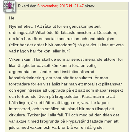
Rikard
den
6 november, 2015 kl. 21:47
skrev:
Hej.
Nyehehehe…! Att råka ut för en genuskompetent
ordningsvakt! Vilket öde för låtsasfeministerna. Dessutom,
om kön bara är en social konstruktion och ond biologism
(eller har det ordet blivit omodernt?) så går det ju inte att veta
vad någon har för kön, eller hur?
Vilken skam. Hur skall de som är seriöst menande aktörer för
lika rättigheter oavsett kön kunna föra en vettig
argumentation i länder med institutionaliserad
könsdiskriminering, om sånt här är resultatet. Är man
företrädare för en viss åsikt har man ett moraliskt pliktansvar
och egenintresse att uppträda på ett sätt som skapar respekt
och förtroende, även på krogtoaletten. Klara man inte att
hålla linjen, är det bättre att tagga ner, vara lite lagom
intresserad, och ta smällen att ibland blir man tillsagd att
cirkulera. Tycker jag i alla fall. Till och med på den tiden det
var aktuellt med krogrunda på krypavstånd fattade man att
jiddra med vakten och Farbror Blå var en dålig idé.