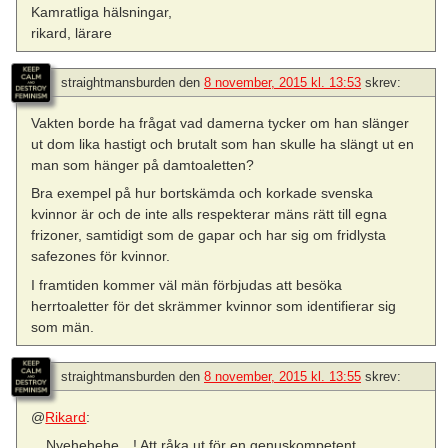
Kamratliga hälsningar,
rikard, lärare
straightmansburden
den
8 november, 2015 kl. 13:53
skrev:
Vakten borde ha frågat vad damerna tycker om han slänger
ut dom lika hastigt och brutalt som han skulle ha slängt ut en
man som hänger på damtoaletten?
Bra exempel på hur bortskämda och korkade svenska
kvinnor är och de inte alls respekterar mäns rätt till egna
frizoner, samtidigt som de gapar och har sig om fridlysta
safezones för kvinnor.
I framtiden kommer väl män förbjudas att besöka
herrtoaletter för det skrämmer kvinnor som identifierar sig
som män.
straightmansburden
den
8 november, 2015 kl. 13:55
skrev:
@
Rikard
:
Nyehehehe…! Att råka ut för en genuskompetent