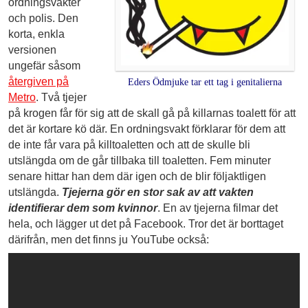
ordningsvakter
och polis. Den
korta, enkla
versionen
ungefär såsom
återgiven på
Eders Ödmjuke tar ett tag i genitalierna
Metro
. Två tjejer
på krogen får för sig att de skall gå på killarnas toalett för att
det är kortare kö där. En ordningsvakt förklarar för dem att
de inte får vara på killtoaletten och att de skulle bli
utslängda om de går tillbaka till toaletten. Fem minuter
senare hittar han dem där igen och de blir följaktligen
utslängda.
Tjejerna gör en stor sak av att vakten
identifierar dem som kvinnor
. En av tjejerna filmar det
hela, och lägger ut det på Facebook. Tror det är borttaget
därifrån, men det finns ju YouTube också: