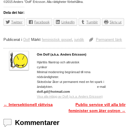
©2015 Anders ”Dolf” Ericsson. Alla rättigheter förbehållna.
Dela det här:
Twitter
Facebook
LinkedIn
Tumblr
Skriv ut
Publicerat i
Dolf
Märkt
feministisk gospel
,
juridik
Permanent länk
Om Dolf (a.k.a. Anders Ericsson)
Hjärtlös filantrop och altruistisk
cyniker
Minimal moderering begränsad till rena
nödvändigheter.
Skitstövlar åker ut permanent med en fet spark i
ändalykten. e-mail:
dolf.gd@hotmail.com
Visa alla inlägg av Dolf (a.k.a. Anders Ericsson)
←
Intersektionell rättvisa
Public service vill alla blir
Inläggsnavigering
feminister som äter ostron
→
Kommentarer