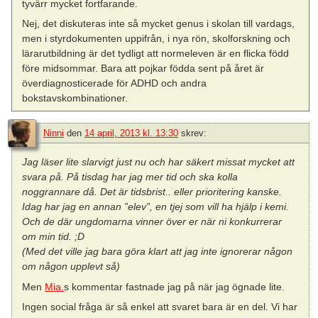
tyvärr mycket fortfarande.
Nej, det diskuteras inte så mycket genus i skolan till vardags,
men i styrdokumenten uppifrån, i nya rön, skolforskning och
lärarutbildning är det tydligt att normeleven är en flicka född
före midsommar. Bara att pojkar födda sent på året är
överdiagnosticerade för ADHD och andra
bokstavskombinationer.
Ninni
den
14 april, 2013 kl. 13:30
skrev:
Jag läser lite slarvigt just nu och har säkert missat mycket att
svara på. På tisdag har jag mer tid och ska kolla
noggrannare då. Det är tidsbrist.. eller prioritering kanske.
Idag har jag en annan ”elev”, en tjej som vill ha hjälp i kemi.
Och de där ungdomarna vinner över er när ni konkurrerar
om min tid. ;D
(Med det ville jag bara göra klart att jag inte ignorerar någon
om någon upplevt så)
Men
Mia.
s kommentar fastnade jag på när jag ögnade lite.
Ingen social fråga är så enkel att svaret bara är en del. Vi har