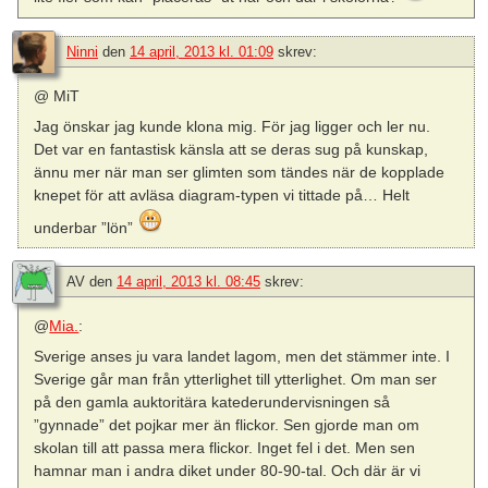
Ninni
den
14 april, 2013 kl. 01:09
skrev:
@ MiT
Jag önskar jag kunde klona mig. För jag ligger och ler nu.
Det var en fantastisk känsla att se deras sug på kunskap,
ännu mer när man ser glimten som tändes när de kopplade
knepet för att avläsa diagram-typen vi tittade på… Helt
underbar ”lön”
AV
den
14 april, 2013 kl. 08:45
skrev:
@
Mia.
:
Sverige anses ju vara landet lagom, men det stämmer inte. I
Sverige går man från ytterlighet till ytterlighet. Om man ser
på den gamla auktoritära katederundervisningen så
”gynnade” det pojkar mer än flickor. Sen gjorde man om
skolan till att passa mera flickor. Inget fel i det. Men sen
hamnar man i andra diket under 80-90-tal. Och där är vi