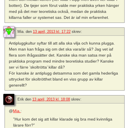
botten). De tjejer som förut valde mer praktiska yrken hänger
med på det mer teoretiska också, medan de praktiska
killarna faller ur systemet sas. Det är iaf min erfarenhet.
Mia.
den
13 april, 2013 kl. 17:22
skrev:
Antipluggkultur syftar till att alla ska vilja och kunna plugga.
Men man kan fråga sig om det ska vara/är så? Jag vet iaf
flera som ifrågasätter det. Kanske ska man satsa mer på
praktiska program med mindre teoretiska studier? Kanske
ser vi färre ’skoltrötta’ killar då?
För kanske är antiplugg detsamma som det gamla hederliga
uttrycket för skoltrötthet bland en viss grupp av killar
generellt?
Erik
den
13 april, 2013 kl. 18:08
skrev:
@
Mia.
:
”Hur kom det sig att killar klarade sig bra med kvinnliga
lärare förr?”