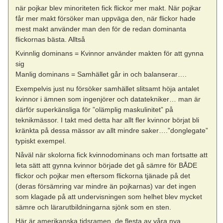
när pojkar blev minoriteten fick flickor mer makt. När pojkar
får mer makt försöker man uppväga den, när flickor hade
mest makt använder man den för de redan dominanta
flickornas bästa. Alltså
Kvinnlig dominans = Kvinnor använder makten för att gynna
sig
Manlig dominans = Samhället går in och balanserar….
Exempelvis just nu försöker samhället slitsamt höja antalet
kvinnor i ämnen som ingenjörer och datatekniker… man är
därför superkänsliga för ”olämplig maskulinitet” på
teknikmässor. I takt med detta har allt fler kvinnor börjat bli
kränkta på dessa mässor av allt mindre saker….”donglegate”
typiskt exempel.
Nåväl när skolorna fick kvinnodominans och man fortsatte att
leta sätt att gynna kvinnor började det gå sämre för BÅDE
flickor och pojkar men eftersom flickorna tjänade på det
(deras försämring var mindre än pojkarnas) var det ingen
som klagade på att undervisningen som helhet blev mycket
sämre och lärarutbildningarna sjönk som en sten.
Här är amerikanska tidsramen, de flesta av våra nya