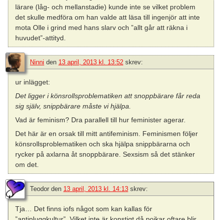
lärare (låg- och mellanstadie) kunde inte se vilket problem
det skulle medföra om han valde att läsa till ingenjör att inte
mota Olle i grind med hans slarv och ”allt går att räkna i
huvudet”-attityd.
Ninni
den
13 april, 2013 kl. 13:52
skrev:
ur inlägget:
Det ligger i könsrollsproblematiken att snoppbärare får reda
sig själv, snippbärare måste vi hjälpa.
Vad är feminism? Dra parallell till hur feminister agerar.
Det här är en orsak till mitt antifeminism. Feminismen följer
könsrollsproblematiken och ska hjälpa snippbärarna och
rycker på axlarna åt snoppbärare. Sexsism så det stänker
om det.
Teodor
den
13 april, 2013 kl. 14:13
skrev:
Tja… Det finns iofs något som kan kallas för
”antipluggkultur”. Vilket inte är konstigt då pojkar oftare blir