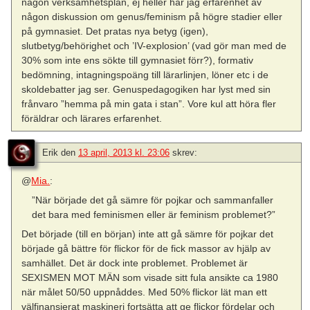
någon verksamhetsplan, ej heller har jag erfarenhet av
någon diskussion om genus/feminism på högre stadier eller
på gymnasiet. Det pratas nya betyg (igen),
slutbetyg/behörighet och ’IV-explosion’ (vad gör man med de
30% som inte ens sökte till gymnasiet förr?), formativ
bedömning, intagningspoäng till lärarlinjen, löner etc i de
skoldebatter jag ser. Genuspedagogiken har lyst med sin
frånvaro ”hemma på min gata i stan”. Vore kul att höra fler
föräldrar och lärares erfarenhet.
Erik
den
13 april, 2013 kl. 23:06
skrev:
@
Mia.
:
”När började det gå sämre för pojkar och sammanfaller
det bara med feminismen eller är feminism problemet?”
Det började (till en början) inte att gå sämre för pojkar det
började gå bättre för flickor för de fick massor av hjälp av
samhället. Det är dock inte problemet. Problemet är
SEXISMEN MOT MÄN som visade sitt fula ansikte ca 1980
när målet 50/50 uppnåddes. Med 50% flickor lät man ett
välfinansierat maskineri fortsätta att ge flickor fördelar och