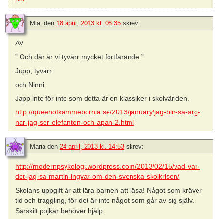
Mia.
den
18 april, 2013 kl. 08:35
skrev:
AV
” Och där är vi tyvärr mycket fortfarande.”
Jupp, tyvärr.
och Ninni
Japp inte för inte som detta är en klassiker i skolvärlden.
http://queenofkammebornia.se/2013/january/jag-blir-sa-arg-
nar-jag-ser-elefanten-och-apan-2.html
Maria
den
24 april, 2013 kl. 14:53
skrev:
http://modernpsykologi.wordpress.com/2013/02/15/vad-var-
det-jag-sa-martin-ingvar-om-den-svenska-skolkrisen/
Skolans uppgift är att lära barnen att läsa! Något som kräver
tid och traggling, för det är inte något som går av sig själv.
Särskilt pojkar behöver hjälp.