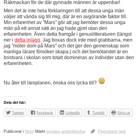
Räkmackan för de där gynnade männen är uppenbar!
Men det är inte hela förklaringen till att dessa unga män
väljer att vända sig till mig, där är en avgörande faktor till.
Min erfarenhet av ”Mars” gör att jag bemöter dessa unga
män på ett annat sätt än jag hade gjort utan den
erfarenheten. Även detta framgår i genuslitteraturen (längst
ner i
detta inlägg
. Jag boxas dock inte med grabbarna, men
jag ”möter dom på Mars” och det ger den gemenskap som
manliga lärare försöker skapa.) och det bemötandet är en
bristvara i skolan som totalt domineras av individer utan den
erfarenheten.
Nu åter till läroplanen, önska oss lycka till?
Dela det här:
Twitter
Facebook
LinkedIn
Tumblr
Skriv ut
Publicerat i
Ninni
Märkt
skolans antipojkkultur
Permanent länk