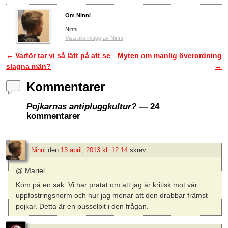
Om Ninni
Ninni
Visa alla inlägg av Ninni
←
Varför tar vi så lätt på att se
Myten om manlig överordning
Inläggsnavigering
slagna män?
→
Kommentarer
Pojkarnas antipluggkultur?
— 24
kommentarer
Ninni
den
13 april, 2013 kl. 12:14
skrev:
@ Mariel
Kom på en sak. Vi har pratat om att jag är kritisk mot vår
uppfostringsnorm och hur jag menar att den drabbar främst
pojkar. Detta är en pusselbit i den frågan.