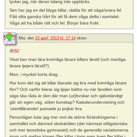
tycker jag, när deras talang inte upptäcks.
Sen har jag en del blyga killar, rädda för att säga/svara fel.
Fått slita ganska hårt för att få dem våga delta i samtalet.
Våga att ha både rätt och fel. Börjar bära frukt.
Mia.
den
13 april, 2013 kl. 17:14
skrev:
@
AV
:
Visst kan man lära kvinnliga lärare killars lärstil (och manliga
lärare tjejers lärstil?).
Men, i mycket korta drag…
Hur kom det sig att killar klarade sig bra med kvinnliga lärare
förr? Och varför klarar sig tjejer bättre nu när lärstilen som
sägs ska råda är den där man (ut)forskar och självständigt
går sin egen väg, söker kunskap? Katederundervisning och
’utantillärandet’ passade ju pojkar bra.
Personligen lutar jag mer mot de större förändringarna i
samhället och därmed skolvärlden (det närmast obligatoriska
och mer teoretiska gymnasiet) och de generella variationerna
inom och mellan könen (fler killar i topp men även fler killar i