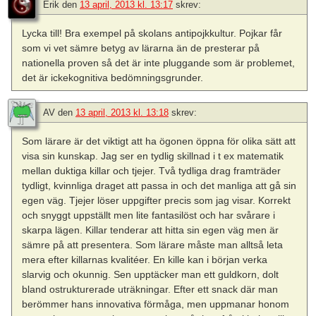
Erik
den
13 april, 2013 kl. 13:17
skrev:
Lycka till! Bra exempel på skolans antipojkkultur. Pojkar får
som vi vet sämre betyg av lärarna än de presterar på
nationella proven så det är inte pluggande som är problemet,
det är ickekognitiva bedömningsgrunder.
AV
den
13 april, 2013 kl. 13:18
skrev:
Som lärare är det viktigt att ha ögonen öppna för olika sätt att
visa sin kunskap. Jag ser en tydlig skillnad i t ex matematik
mellan duktiga killar och tjejer. Två tydliga drag framträder
tydligt, kvinnliga draget att passa in och det manliga att gå sin
egen väg. Tjejer löser uppgifter precis som jag visar. Korrekt
och snyggt uppställt men lite fantasilöst och har svårare i
skarpa lägen. Killar tenderar att hitta sin egen väg men är
sämre på att presentera. Som lärare måste man alltså leta
mera efter killarnas kvalitéer. En kille kan i början verka
slarvig och okunnig. Sen upptäcker man ett guldkorn, dolt
bland ostrukturerade uträkningar. Efter ett snack där man
berömmer hans innovativa förmåga, men uppmanar honom