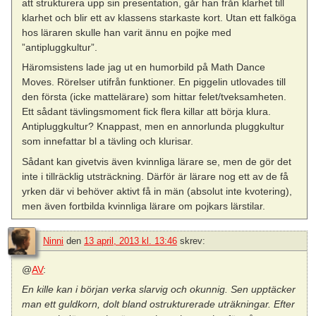
att strukturera upp sin presentation, går han från klarhet till
klarhet och blir ett av klassens starkaste kort. Utan ett falköga
hos läraren skulle han varit ännu en pojke med
”antipluggkultur”.
Häromsistens lade jag ut en humorbild på Math Dance
Moves. Rörelser utifrån funktioner. En piggelin utlovades till
den första (icke mattelärare) som hittar felet/tveksamheten.
Ett sådant tävlingsmoment fick flera killar att börja klura.
Antipluggkultur? Knappast, men en annorlunda pluggkultur
som innefattar bl a tävling och klurisar.
Sådant kan givetvis även kvinnliga lärare se, men de gör det
inte i tillräcklig utsträckning. Därför är lärare nog ett av de få
yrken där vi behöver aktivt få in män (absolut inte kvotering),
men även fortbilda kvinnliga lärare om pojkars lärstilar.
Ninni
den
13 april, 2013 kl. 13:46
skrev:
@
AV
:
En kille kan i början verka slarvig och okunnig. Sen upptäcker
man ett guldkorn, dolt bland ostrukturerade uträkningar. Efter