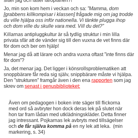
sitter jag och läser läroplanen?!
Jo, min son kom hem i veckan och sa:
”Mamma, dom
[grabbens killkompisar i klassen] frågade mig om jag trodde
du ville hjälpa oss inför nationella. Vi tänkte plugga ihop
och dom ville du skulle vara med. Vill du det?”
Killarnas antipluggkultur är så tydlig struktur i min lilla
privata sfär att de vänder sig till den vuxna de vet finns där
för dom och ber om hjälp!
Menar jag då att lärare och andra vuxna oftast ”inte finns där
för dom”?
Ja, det menar jag. Det ligger i könsrollsproblematiken att
snoppbärare får reda sig själv, snippbärare måste vi hjälpa.
Den ”strukturen” framgår även i den ena
rapporten
som jag
skrev om
senast i genusbiblioteket:
Även om pedagogen i boken inte säger till flickorna
med ord så avbryter hon dock deras lek på slutet när
hon tar fram lådan med utklädningskläder. Detta finner
jag intressant. Pojkarnas lek avbryts med tillsägelser
och
de får själva komma på
en ny lek att leka. (min
markering, s. 34)