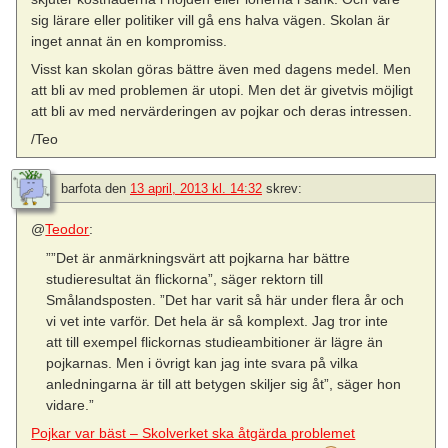
sig lärare eller politiker vill gå ens halva vägen. Skolan är
inget annat än en kompromiss.
Visst kan skolan göras bättre även med dagens medel. Men
att bli av med problemen är utopi. Men det är givetvis möjligt
att bli av med nervärderingen av pojkar och deras intressen.
/Teo
barfota
den
13 april, 2013 kl. 14:32
skrev:
@
Teodor
:
””Det är anmärkningsvärt att pojkarna har bättre
studieresultat än flickorna”, säger rektorn till
Smålandsposten. ”Det har varit så här under flera år och
vi vet inte varför. Det hela är så komplext. Jag tror inte
att till exempel flickornas studieambitioner är lägre än
pojkarnas. Men i övrigt kan jag inte svara på vilka
anledningarna är till att betygen skiljer sig åt”, säger hon
vidare.”
Pojkar var bäst – Skolverket ska åtgärda problemet