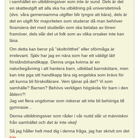
i samhället en utbildningsiver som inte är sund. Dels är det
en skatteutgift att alla ska ha utbildning på universitetnivå
(dvs. våra gemensamma utgifter blir tyngre att bära), dels är
det en utgift för majoriteten som studerar då man behöver
finansiera det med studielån som ska betalas av lönen
framöver, dels slår det ut folk som av olika orsaker inte kan
läsa.
Om detta kan beror på ”skoltrötthet” eller oförmåga är
irrelevant. Själv har jag en nära som har ett
väldigt lätt
förståndshandikapp. Denna unga kvinna är en
naturbegåvning i att hantera barn, utbildad barnskötare, men
kan inte pga sitt handikapp lära sig engelska som krävs för
att kunna bli förskollärare. Vem tjänar på det? Vi som
samhälle? Barnen? Behövs verkligen högskola för barn i den
åldern?!
Jag vet flera ungdomar som riskerar att inte bli behöriga till
gymnasie…
Denna utbildningsiver som råder i vår nutid slår ut människor
från samhället och det är inte okej!
Så jag håller helt med dig i denna fråga, jag har skrivit om det
här