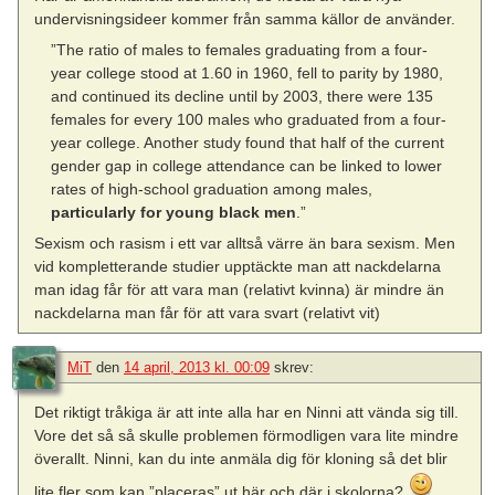
undervisningsideer kommer från samma källor de använder.
”The ratio of males to females graduating from a four-
year college stood at 1.60 in 1960, fell to parity by 1980,
and continued its decline until by 2003, there were 135
females for every 100 males who graduated from a four-
year college. Another study found that half of the current
gender gap in college attendance can be linked to lower
rates of high-school graduation among males,
particularly for young black men
.”
Sexism och rasism i ett var alltså värre än bara sexism. Men
vid kompletterande studier upptäckte man att nackdelarna
man idag får för att vara man (relativt kvinna) är mindre än
nackdelarna man får för att vara svart (relativt vit)
MiT
den
14 april, 2013 kl. 00:09
skrev:
Det riktigt tråkiga är att inte alla har en Ninni att vända sig till.
Vore det så så skulle problemen förmodligen vara lite mindre
överallt. Ninni, kan du inte anmäla dig för kloning så det blir
lite fler som kan ”placeras” ut här och där i skolorna?