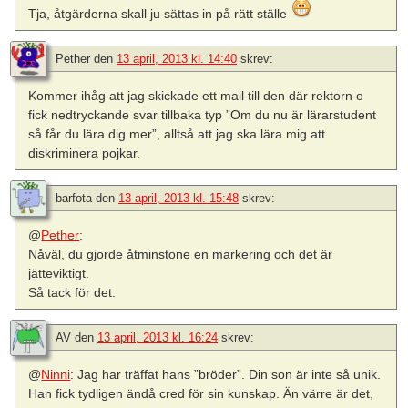
Tja, åtgärderna skall ju sättas in på rätt ställe
Pether
den
13 april, 2013 kl. 14:40
skrev:
Kommer ihåg att jag skickade ett mail till den där rektorn o
fick nedtryckande svar tillbaka typ ”Om du nu är lärarstudent
så får du lära dig mer”, alltså att jag ska lära mig att
diskriminera pojkar.
barfota
den
13 april, 2013 kl. 15:48
skrev:
@
Pether
:
Nåväl, du gjorde åtminstone en markering och det är
jätteviktigt.
Så tack för det.
AV
den
13 april, 2013 kl. 16:24
skrev:
@
Ninni
: Jag har träffat hans ”bröder”. Din son är inte så unik.
Han fick tydligen ändå cred för sin kunskap. Än värre är det,