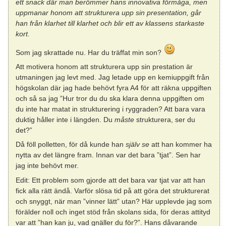
ett snack där man berömmer hans innovativa förmåga, men
uppmanar honom att strukturera upp sin presentation, går
han från klarhet till klarhet och blir ett av klassens starkaste
kort.
Som jag skrattade nu. Har du träffat min son?
Att motivera honom att strukturera upp sin prestation är
utmaningen jag levt med. Jag letade upp en kemiuppgift från
högskolan där jag hade behövt fyra A4 för att räkna uppgiften
och så sa jag ”Hur tror du du ska klara denna uppgiften om
du inte har matat in strukturering i ryggraden? Att bara vara
duktig håller inte i längden. Du
måste
strukturera, ser du
det?”
Då föll polletten, för då kunde han
själv se
att han kommer ha
nytta av det längre fram. Innan var det bara ”tjat”. Sen har
jag inte behövt mer.
Edit: Ett problem som gjorde att det bara var tjat var att han
fick alla rätt ändå. Varför slösa tid på att göra det strukturerat
och snyggt, när man ”vinner lätt” utan? Här upplevde jag som
förälder noll och inget stöd från skolans sida, för deras attityd
var att ”han kan ju, vad gnäller du för?”. Hans dåvarande