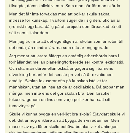
tillsagda, döms kollektivt mm. Som man sår för man skörda.
Men det får inte förväxlas med att pojkar skulle sakna
intresse för kunskap. Tvärtom suger de i sig den. Skolan är
(ironiskt nog) bara dålig på att erbjuda den förpackad på ett
sätt som tilltalar dem.
Men jag tror inte att det egentligen är skolan som är roten till
det onda, än mindre lärarna som ofta är engagerade.
Jag menar att lärare åläggs en omåttlig arbetsbörda bara i
förhållandet mellan planering/förberedelser kontra lektionstid.
Och ska man däremellan också engagera sig i barnens
utveckling bortanför det senste provet så är ekvationen
omöjlig. Skolan fokuserar ofta på kunskap istället för
människan, utan att inse att de är oskiljaktiga. Då tappar man
många, men inte ens det gör skolan bra. Den försöker
fokusera genom en lins som varje politiker har satt sitt
tumavtryck på.
Skulle vi kunna bygga en verkligt bra skola? Sjävklart skulle vi
det, det är nog enklare än att bygga den vi redan har. Men
massor av nya löner skulle behöva betalas vilket antingen
skjuter kostnaderna i höjden eller lönerna i sank. Och vare