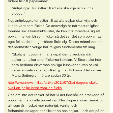
Vidare till ditt påpekande:
”Antipluggkultur syftar till att alla ska vilja och kunna
plugga.”
Nej, antipluggkultur syftar till att alla pojkar skall vilja och
kunna vara som flickor. De ansvariga är närmast religiöst
troende socialkonstruktivister, de kan inte föreställa sig att
pojkar inte kan bli som flickor så det ser det som pojkarnas
eget fel att de inte gör bättre ifrån sig. Dessa människor är
det närmaste Sverige har religiös fundamentalism idag.
”Skolans huvudmän har skapat den utveckling där
pojkarna halkar efter flickorna i skolan. Vi lärare ska inte
bara bedöma elevernas bokliga kunskaper utan också
deras sociala sådana, vilket gynnar flickorna. Det skriver
Maria Settergren, lärare sedan 30 år.”
http://www.newsmill.se/artikel/2011/07/31/i-dagens-skola-
skall-en-pojke-helst-vara-en-flicka
Och om inte det räcker så har vi det innehåll de prackade på
pojkarna i nationella provet i år. Plastikoperationer, smink och
allt som är mycket mer naturligt, vanligt och
förhandskunskaper hos flickor än hos pojkar – och det på ett