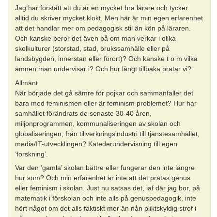
Jag har förstått att du är en mycket bra lärare och tycker
alltid du skriver mycket klokt. Men här är min egen erfarenhet
att det handlar mer om pedagogisk stil än kön på läraren.
Och kanske beror det även på om man verkar i olika
skolkulturer (storstad, stad, brukssamhälle eller på
landsbygden, innerstan eller förort)? Och kanske t o m vilka
ämnen man undervisar i? Och hur långt tillbaka pratar vi?
Allmänt
När började det gå sämre för pojkar och sammanfaller det
bara med feminismen eller är feminism problemet? Hur har
samhället förändrats de senaste 30-40 åren,
miljonprogrammen, kommunaliseringen av skolan och
globaliseringen, från tillverkningsindustri till tjänstesamhället,
media/IT-utvecklingen? Katederundervisning till egen
’forskning’.
Var den ’gamla’ skolan bättre eller fungerar den inte längre
hur som? Och min erfarenhet är inte att det pratas genus
eller feminism i skolan. Just nu satsas det, iaf där jag bor, på
matematik i förskolan och inte alls på genuspedagogik, inte
hört något om det alls faktiskt mer än nån pliktskyldig strof i