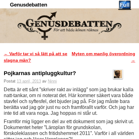
Genusdebatten
Hoppa till huvudinnehåll
Hoppa till sekundärt innehåll
←
Varför tar vi så lätt på att se
Myten om manlig överordning
Inläggsnavigering
slagna män?
→
Pojkarnas antipluggkultur?
Postat
13 april, 2013
av
Ninni
Detta är ett sånt ”skriver rakt av inlägg” som jag brukar kalla
natt-tankar, om ni noterat det. Här kommer säkert vara både
stavfel och syftesfel, det bjuder jag på. För jag måste bara
berätta vad jag gör just nu och framförallt varför. Och jag har
inte tid att vara noga. Jag hoppas ni står ut.
Framför mig ligger en del av ett dokument som jag skrivit ut.
Dokumentet heter ”Läroplan för grundskolan,
förskoleklassen och fritidshemmet 2011”. Varför i all världen