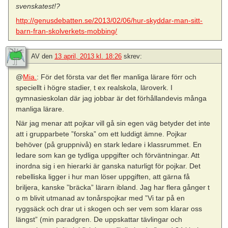
svenskatest!?
http://genusdebatten.se/2013/02/06/hur-skyddar-man-sitt-
barn-fran-skolverkets-mobbing/
AV
den
13 april, 2013 kl. 18:26
skrev:
@
Mia.
: För det första var det fler manliga lärare förr och
speciellt i högre stadier, t ex realskola, läroverk. I
gymnasieskolan där jag jobbar är det förhållandevis många
manliga lärare.
När jag menar att pojkar vill gå sin egen väg betyder det inte
att i grupparbete ”forska” om ett luddigt ämne. Pojkar
behöver (på gruppnivå) en stark ledare i klassrummet. En
ledare som kan ge tydliga uppgifter och förväntningar. Att
inordna sig i en hierarki är ganska naturligt för pojkar. Det
rebelliska ligger i hur man löser uppgiften, att gärna få
briljera, kanske ”bräcka” lärarn ibland. Jag har flera gånger t
o m blivit utmanad av tonårspojkar med ”Vi tar på en
ryggsäck och drar ut i skogen och ser vem som klarar oss
längst” (min paradgren. De uppskattar tävlingar och