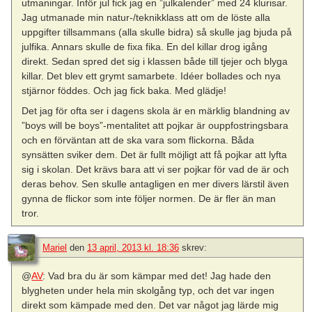
utmaningar. Inför jul fick jag en ”julkalender” med 24 klurisar.
Jag utmanade min natur-/teknikklass att om de löste alla
uppgifter tillsammans (alla skulle bidra) så skulle jag bjuda på
julfika. Annars skulle de fixa fika. En del killar drog igång
direkt. Sedan spred det sig i klassen både till tjejer och blyga
killar. Det blev ett grymt samarbete. Idéer bollades och nya
stjärnor föddes. Och jag fick baka. Med glädje!
Det jag för ofta ser i dagens skola är en märklig blandning av
”boys will be boys”-mentalitet att pojkar är ouppfostringsbara
och en förväntan att de ska vara som flickorna. Båda
synsätten sviker dem. Det är fullt möjligt att få pojkar att lyfta
sig i skolan. Det krävs bara att vi ser pojkar för vad de är och
deras behov. Sen skulle antagligen en mer divers lärstil även
gynna de flickor som inte följer normen. De är fler än man
tror.
Mariel
den
13 april, 2013 kl. 18:36
skrev:
@
AV
: Vad bra du är som kämpar med det! Jag hade den
blygheten under hela min skolgång typ, och det var ingen
direkt som kämpade med den. Det var något jag lärde mig