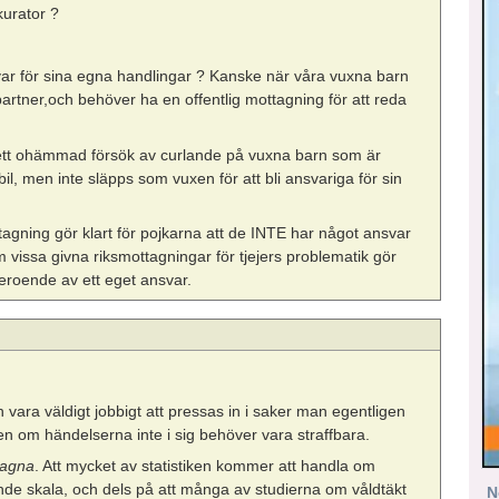
kurator ?
ar för sina egna handlingar ? Kanske när våra vuxna barn
rtner,och behöver ha en offentlig mottagning för att reda
och ett ohämmad försök av curlande på vuxna barn som är
il, men inte släpps som vuxen för att bli ansvariga för sin
tagning gör klart för pojkarna att de INTE har något ansvar
m vissa givna riksmottagningar för tjejers problematik gör
eroende av ett eget ansvar.
 vara väldigt jobbigt att pressas in i saker man egentligen
, även om händelserna inte i sig behöver vara straffbara.
tagna
. Att mycket av statistiken kommer att handla om
ande skala, och dels på att många av studierna om våldtäkt
N