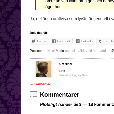
sämre än vad kvinnorna gör, och behöve
säger hon.
Ja, det är en orättvisa som tyvärr är generell i vå
Dela det här:
Twitter
Facebook
LinkedIn
Tumblr
Publicerat i
Ninni
Märkt
sexuellt våld
,
våldtäkt
,
vård
Om Ninni
Ninni
Visa alla inlägg av Ninni
←
Gamarna
Inläggsnavigering
Kommentarer
Plötsligt händer det!
— 18 kommenta