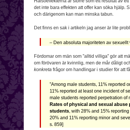
Hälsoeffekterna är större som ett resultat av 
det inte bara effekten att offer kan söka hjälp. 
och därigenom kan man minska tabun.
Det finns en sak i artikeln jag anser är lite prob
– Den absoluta majoriteten av sexuellt
Fördomar om män som ”alltid villiga” gör att män
om förövaren är kvinnlig, men de mår dåligt o
konkreta
frågor om handlingar i studier för att 
”Among male students, 11% reported onl
11% reported at least one incident of 
male students reported perpetration of 
Rates of physical and sexual abuse
students
, with 28% and 15% reporting
20% and 11% reporting minor and sever
s. 859]