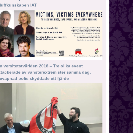
luffkunskapen IAT
niversitetstvärlden 2018 – Tre olika event
ttackerade av vänsterextremister samma dag,
eväpnad polis skyddade ett fjärde