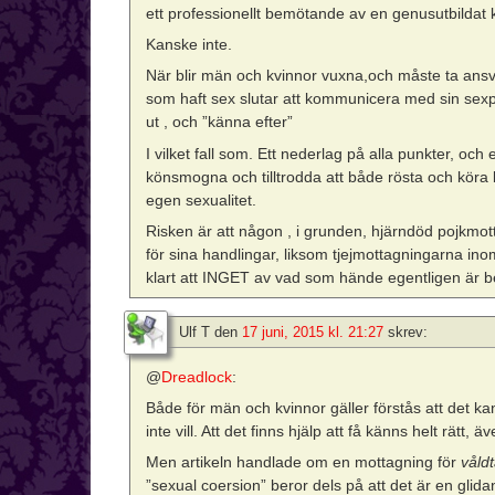
ett professionellt bemötande av en genusutbildat 
Kanske inte.
När blir män och kvinnor vuxna,och måste ta ansv
som haft sex slutar att kommunicera med sin sexpa
ut , och ”känna efter”
I vilket fall som. Ett nederlag på alla punkter, 
könsmogna och tilltrodda att både rösta och köra b
egen sexualitet.
Risken är att någon , i grunden, hjärndöd pojkmot
för sina handlingar, liksom tjejmottagningarna ino
klart att INGET av vad som hände egentligen är b
Ulf T
den
17 juni, 2015 kl. 21:27
skrev:
@
Dreadlock
:
Både för män och kvinnor gäller förstås att det kan
inte vill. Att det finns hjälp att få känns helt rätt
Men artikeln handlade om en mottagning för
våld
”sexual coersion” beror dels på att det är en glid