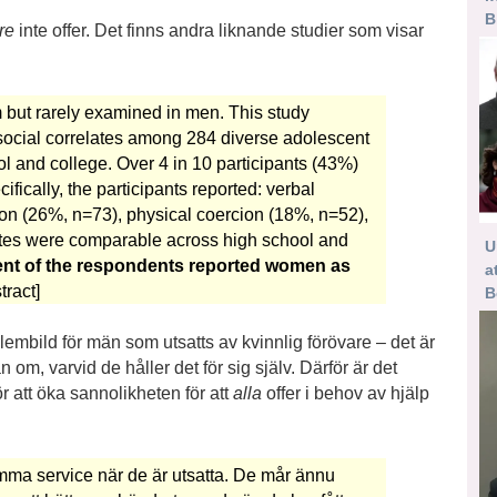
B
re
inte offer. Det finns andra liknande studier som visar
 but rarely examined in men. This study
ocial correlates among 284 diverse adolescent
l and college. Over 4 in 10 participants (43%)
fically, the participants reported: verbal
on (26%, n=73), physical coercion (18%, n=52),
tes were comparable across high school and
U
cent of the respondents reported women as
a
tract]
B
lembild för män som utsatts av kvinnlig förövare – det är
n om, varvid de håller det för sig själv. Därför är det
r att öka sannolikheten för att
alla
offer i behov av hjälp
samma service när de är utsatta. De mår ännu