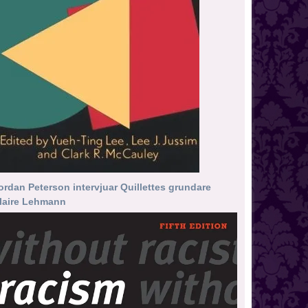
ordan Peterson intervjuar Quillettes grundare
laire Lehmann