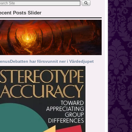
ecent Posts Slider
enusDebatten har försvunnit ner i Värdedjupet