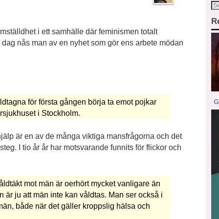
R
jämställdhet i ett samhälle där feminismen totalt
en dag nås man av en nyhet som gör ens arbete mödan
ldtagna för första gången börja ta emot pojkar
G
sjukhuset i Stockholm.
 hjälp är en av de många viktiga mansfrågorna och det
teg. I tio år år har motsvarande funnits för flickor och
 våldtäkt mot män är oerhört mycket vanligare än
n är ju att män inte kan våldtas. Man ser också i
r män, både när det gäller kroppslig hälsa och