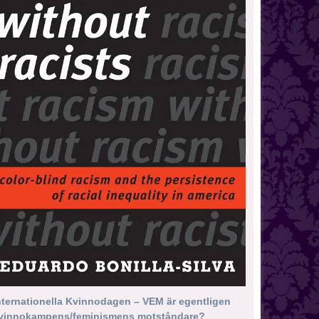
nternationella Kvinnodagen – VEM är egentligen
vinnokampens/feminismens motståndare?