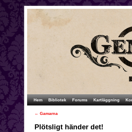
Hoppa till huvudinnehåll
Hoppa till sekundärt innehåll
Hem
Bibliotek
Forums
Kartläggning
Ko
←
Gamarna
Inläggsnavigering
Plötsligt händer det!