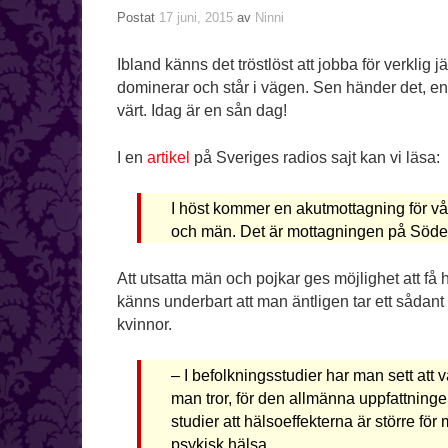
Postat
17 juni, 2015
av
Ninni
Ibland känns det tröstlöst att jobba för verklig 
dominerar och står i vägen. Sen händer det, 
värt. Idag är en sån dag!
I en
artikel
på Sveriges radios sajt kan vi läsa:
I höst kommer en akutmottagning för vå
och män. Det är mottagningen på Söder
Att utsatta män och pojkar ges möjlighet att få
känns underbart att man äntligen tar ett sådant s
kvinnor.
– I befolkningsstudier har man sett att
man tror, för den allmänna uppfattninge
studier att hälsoeffekterna är större fö
psykisk hälsa.