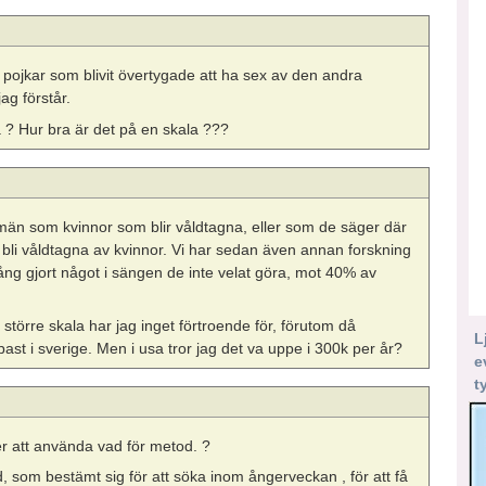
 pojkar som blivit övertygade att ha sex av den andra
ag förstår.
a ? Hur bra är det på en skala ???
 män som kvinnor som blir våldtagna, eller som de säger där
 bli våldtagna av kvinnor. Vi har sedan även annan forskning
g gjort något i sängen de inte velat göra, mot 40% av
större skala har jag inget förtroende för, förutom då
L
ast i sverige. Men i usa tror jag det va uppe i 300k per år?
e
t
 att använda vad för metod. ?
d, som bestämt sig för att söka inom ångerveckan , för att få