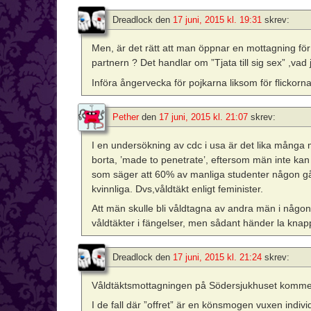
Dreadlock
den
17 juni, 2015 kl. 19:31
skrev:
Men, är det rätt att man öppnar en mottagning för
partnern ? Det handlar om ”Tjata till sig sex” ,vad j
Införa ångervecka för pojkarna liksom för flickorn
Pether
den
17 juni, 2015 kl. 21:07
skrev:
I en undersökning av cdc i usa är det lika många
borta, ’made to penetrate’, eftersom män inte kan
som säger att 60% av manliga studenter någon gån
kvinnliga. Dvs,våldtäkt enligt feminister.
Att män skulle bli våldtagna av andra män i någon 
våldtäkter i fängelser, men sådant händer la knapp
Dreadlock
den
17 juni, 2015 kl. 21:24
skrev:
Våldtäktsmottagningen på Södersjukhuset kommer
I de fall där ”offret” är en könsmogen vuxen indivi