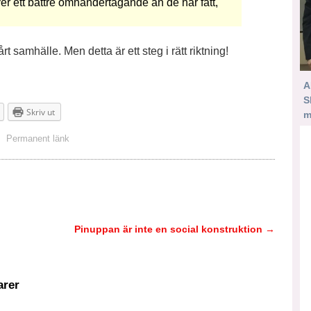
r ett bättre omhändertagande än de har fått,
rt samhälle. Men detta är ett steg i rätt riktning!
A
S
Skriv ut
m
Permanent länk
Pinuppan är inte en social konstruktion
→
rer