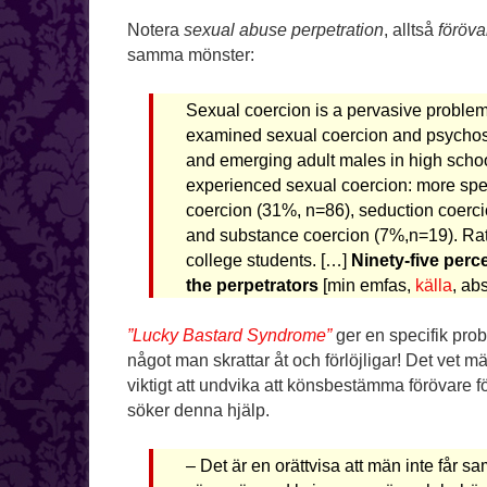
Notera
sexual abuse perpetration
, alltså
föröva
samma mönster:
Sexual coercion is a pervasive problem
examined sexual coercion and psychos
and emerging adult males in high schoo
experienced sexual coercion: more speci
coercion (31%, n=86), seduction coerci
and substance coercion (7%,n=19). Ra
college students. […]
Ninety-five per
the perpetrators
[min emfas,
källa
, abs
”Lucky Bastard Syndrome”
ger en specifik prob
något man skrattar åt och förlöjligar! Det vet mä
viktigt att undvika att könsbestämma förövare fö
söker denna hjälp.
– Det är en orättvisa att män inte får 