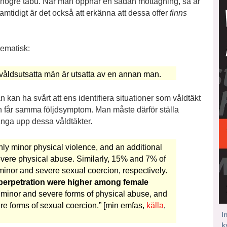
ett högre tabu. När man öppnar en sådan mottagning, så är
Samtidigt är det också att erkänna att dessa offer
finns
lematisk:
 våldsutsatta män är utsatta av en annan man.
 kan ha svårt att ens identifiera situationer som våldtäkt
ch får samma följdsymptom. Man måste därför ställa
fånga upp dessa våldtäkter.
y minor physical violence, and an additional
severe physical abuse. Similarly, 15% and 7% of
minor and severe sexual coercion, respectively.
 perpetration were higher among female
 minor and severe forms of physical abuse, and
e forms of sexual coercion.” [min emfas,
källa
,
I
k