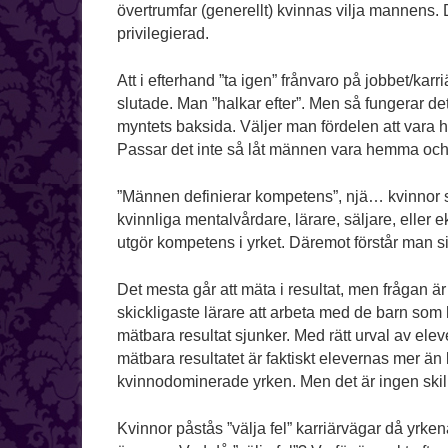
övertrumfar (generellt) kvinnas vilja mannens.
privilegierad.
Att i efterhand ”ta igen” frånvaro på jobbet/karr
slutade. Man ”halkar efter”. Men så fungerar de
myntets baksida. Väljer man fördelen att vara
Passar det inte så låt männen vara hemma och 
”Männen definierar kompetens”, njä… kvinnor so
kvinnliga mentalvårdare, lärare, säljare, elle
utgör kompetens i yrket. Däremot förstår man si
Det mesta går att mäta i resultat, men frågan ä
skickligaste lärare att arbeta med de barn som h
mätbara resultat sjunker. Med rätt urval av ele
mätbara resultatet är faktiskt elevernas mer ä
kvinnodominerade yrken. Men det är ingen ski
Kvinnor påstås ”välja fel” karriärvägar då yrken