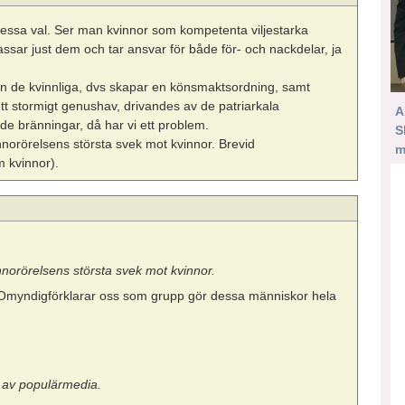
dessa val. Ser man kvinnor som kompetenta viljestarka
ssar just dem och tar ansvar för både för- och nackdelar, ja
än de kvinnliga, dvs skapar en könsmaktsordning, samt
ett stormigt genushav, drivandes av de patriarkala
A
de bränningar, då har vi ett problem.
S
innorörelsens största svek mot kvinnor. Brevid
m
 kvinnor).
innorörelsens största svek mot kvinnor.
g. Omyndigförklarar oss som grupp gör dessa människor hela
s av populärmedia.