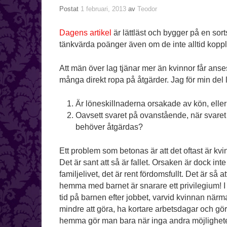
Postat
1 februari, 2013
av
Teodor
Dagens artikel
är lättläst och bygger på en sort
tänkvärda poänger även om de inte alltid koppl
Att män över lag tjänar mer än kvinnor får anses
många direkt ropa på åtgärder. Jag för min del l
Är löneskillnaderna orsakade av kön, eller 
Oavsett svaret på ovanstående, när svaret ä
behöver åtgärdas?
Ett problem som betonas är att det oftast är kvinn
Det är sant att så är fallet. Orsaken är dock i
familjelivet, det är rent fördomsfullt. Det är så a
hemma med barnet är snarare ett privilegium! I 
tid på barnen efter jobbet, varvid kvinnan närma
mindre att göra, ha kortare arbetsdagar och gör
hemma gör man bara när inga andra möjligheter s