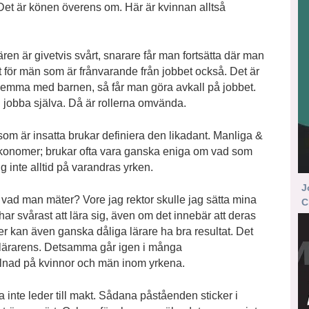
 Det är könen överens om. Här är kvinnan alltså
iären är givetvis svårt, snarare får man fortsätta där man
t för män som är frånvarande från jobbet också. Det är
 hemma med barnen, så får man göra avkall på jobbet.
jobba själva. Då är rollerna omvända.
m är insatta brukar definiera den likadant. Manliga &
r ekonomer; brukar ofta vara ganska eniga om vad som
g inte alltid på varandras yrken.
J
r vad man mäter? Vore jag rektor skulle jag sätta mina
C
ar svårast att lära sig, även om det innebär att deras
ver kan även ganska dåliga lärare ha bra resultat. Det
n lärarens. Detsamma går igen i många
llnad på kvinnor och män inom yrkena.
a inte leder till makt. Sådana påståenden sticker i