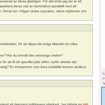
fascinerad av deras glasögon. För det enda jag ser är ett
respektera deras val) av hemmafrun parallellt med ett
iär. Deras ton i frågan (baka cupcakes, räkna mjölsorter och
?
önedebatten, för att slippa det eviga ältandet om olika
nnor? Har du anmält den ansvariga chefen?
för att få ett specifikt jobb utfört, varför arbetar det
etag? En entreprenör som bara anställde kvinnor skulle ju
L
e
t
?
 modernt att dekorera hyllplanens ytterkant. Jag hittade en
bild