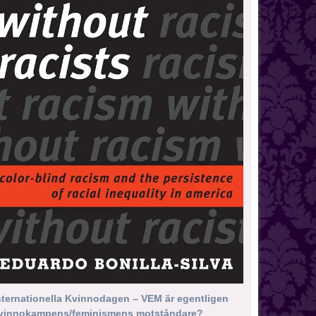
nternationella Kvinnodagen – VEM är egentligen
vinnokampens/feminismens motståndare?