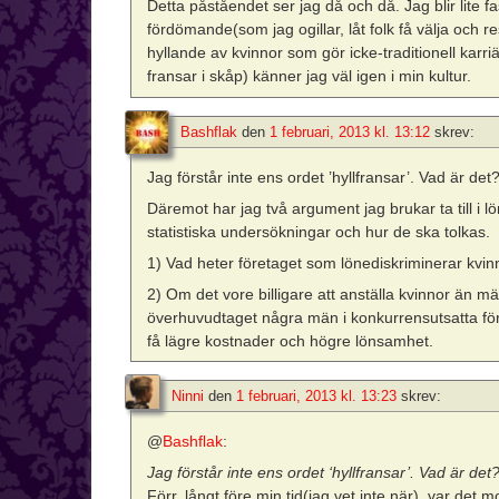
Detta påståendet ser jag då och då. Jag blir lite 
fördömande(som jag ogillar, låt folk få välja och 
hyllande av kvinnor som gör icke-traditionell karr
fransar i skåp) känner jag väl igen i min kultur.
Bashflak
den
1 februari, 2013 kl. 13:12
skrev:
Jag förstår inte ens ordet ’hyllfransar’. Vad är det
Däremot har jag två argument jag brukar ta till i l
statistiska undersökningar och hur de ska tolkas.
1) Vad heter företaget som lönediskriminerar kvi
2) Om det vore billigare att anställa kvinnor än män 
överhuvudtaget några män i konkurrensutsatta för
få lägre kostnader och högre lönsamhet.
Ninni
den
1 februari, 2013 kl. 13:23
skrev:
@
Bashflak
:
Jag förstår inte ens ordet ‘hyllfransar’. Vad är det
Förr, långt före min tid(jag vet inte när), var det