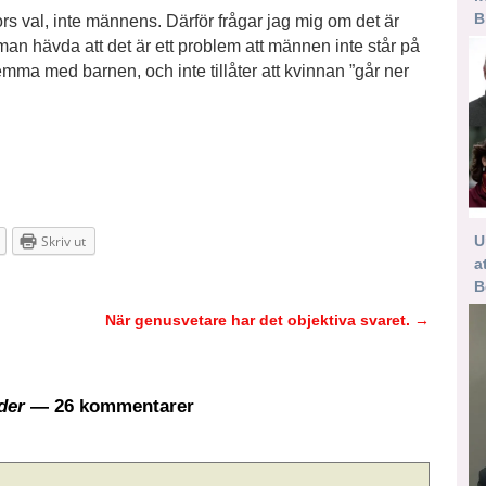
B
ors val, inte männens. Därför frågar jag mig om det är
man hävda att det är ett problem att männen inte står på
emma med barnen, och inte tillåter att kvinnan ”går ner
U
Skriv ut
a
B
När genusvetare har det objektiva svaret.
→
ader
— 26 kommentarer