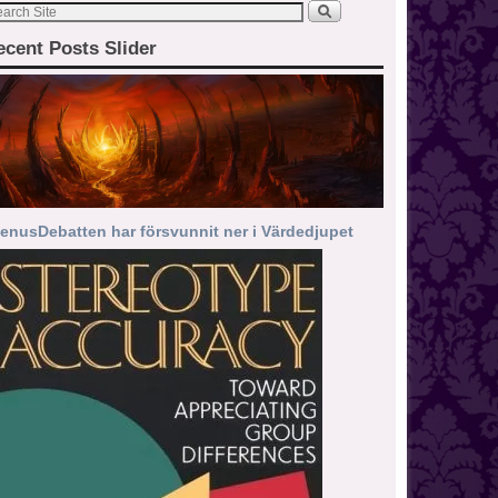
ecent Posts Slider
enusDebatten har försvunnit ner i Värdedjupet