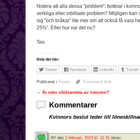
Notera att alla dessa ”problem”, bottnar i kvinn
verkliga eller inbillade problem? Möjligen kan 
sig ”och bråkar” lite mer om att också få vara h
25%”. Eller hur var det nu?
Teo
Dela det här:
Twitter
Facebook
LinkedIn
Tumblr
Publicerat i
Teodor
Permanent länk
←
Är män våldsamma av naturen?
Inläggsnavigering
Kommentarer
Kvinnors beslut leder till löneskilln
AV
den
1 februari, 2013 kl. 11:31
skrev: