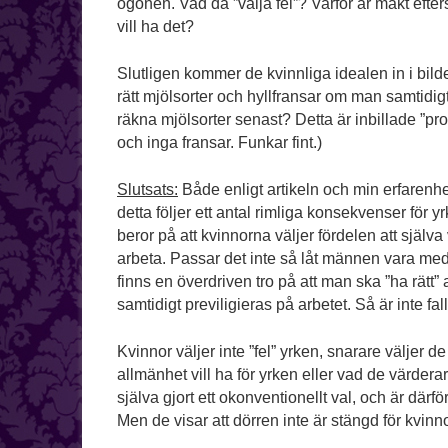
ögonen. Vad då ”välja fel”? Varför är makt eft
vill ha det?
Slutligen kommer de kvinnliga idealen in i bil
rätt mjölsorter och hyllfransar om man samtid
räkna mjölsorter senast? Detta är inbillade ”prob
och inga fransar. Funkar fint.)
Slutsats:
Både enligt artikeln och min erfarenh
detta följer ett antal rimliga konsekvenser för yr
beror på att kvinnorna väljer fördelen att sjä
arbeta. Passar det inte så låt männen vara me
finns en överdriven tro på att man ska ”ha rät
samtidigt previligieras på arbetet. Så är inte f
Kvinnor väljer inte ”fel” yrken, snarare väljer d
allmänhet vill ha för yrken eller vad de värderar
själva gjort ett okonventionellt val, och är därfö
Men de visar att dörren inte är stängd för kvinno