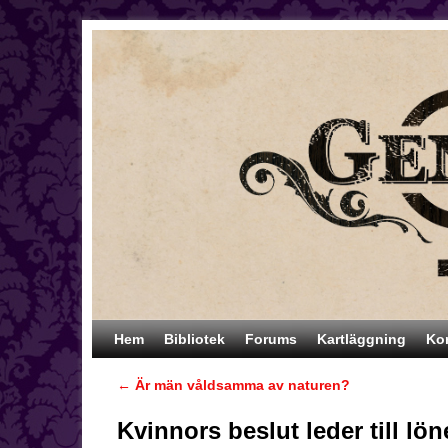
Hoppa till huvudinnehåll
Hoppa till sekundärt innehåll
Hem
Bibliotek
Forums
Kartläggning
Ko
←
Är män våldsamma av naturen?
Inläggsnavigering
Kvinnors beslut leder till lön