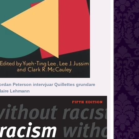
ordan Peterson intervjuar Quillettes grundare
laire Lehmann