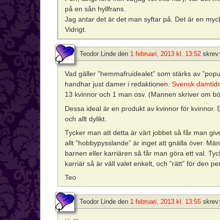
på en sån hyllfrans.
Jag antar det är det man syftar på. Det är en myc
Vidrigt.
Teodor Linde
den
1 februari, 2013 kl. 13:52
skrev
Vad gäller ”hemmafruidealet” som stärks av ”popu
handhar just damer i redaktionen.
Svensk damtid
13 kvinnor och 1 man osv. (Mannen skriver om bö
Dessa ideal är en produkt av kvinnor för kvinnor. 
och allt dylikt.
Tycker man att detta är värt jobbet så får man givetv
allt ”hobbypysslande” är inget att gnälla över. Män 
barnen eller karriären så får man göra ett val. Ty
karriär så är väll valet enkelt, och ”rätt” för den p
Teo
Teodor Linde
den
1 februari, 2013 kl. 13:55
skrev