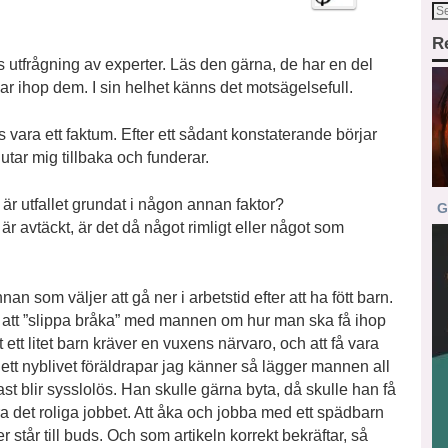
R
s utfrågning av experter. Läs den gärna, de har en del
ar ihop dem. I sin helhet känns det motsägelsefull.
 vara ett faktum. Efter ett sådant konstaterande börjar
utar mig tillbaka och funderar.
är utfallet grundat i någon annan faktor?
G
r avtäckt, är det då något rimligt eller något som
an som väljer att gå ner i arbetstid efter att ha fött barn.
nte att ”slippa bråka” med mannen om hur man ska få ihop
tt ett litet barn kräver en vuxens närvaro, och att få vara
ett nyblivet föräldrapar jag känner så lägger mannen all
st blir sysslolös. Han skulle gärna byta, då skulle han få
a det roliga jobbet. Att åka och jobba med ett spädbarn
tår till buds. Och som artikeln korrekt bekräftar, så