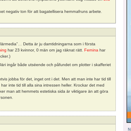
ket negativ ton för att bagatellisera hemmafruns arbete.
:
lärmedia”… Detta är ju damtidningarna som i första
ning
har 23 kvinnor, 0 män om jag räknat rätt.
Femina
har
cker.)
Däri ingår både utséende och påfundet om plotter i skafferiet
is jobba för det, inget ont i det. Men att man inte har tid till
har inte tid till alla sina intressen heller. Krockar det med
cker man att hemmets estetiska sida är viktigare än att göra
ersonen.
:
N