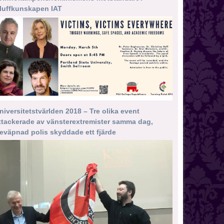
luffkunskapen IAT
niversitetstvärlden 2018 – Tre olika event
ttackerade av vänsterextremister samma dag,
eväpnad polis skyddade ett fjärde