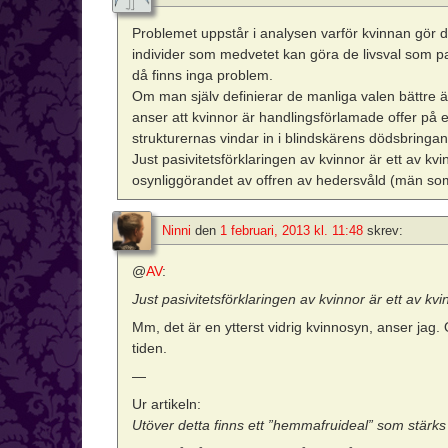
Problemet uppstår i analysen varför kvinnan gör 
individer som medvetet kan göra de livsval som pa
då finns inga problem.
Om man själv definierar de manliga valen bättre 
anser att kvinnor är handlingsförlamade offer på 
strukturernas vindar in i blindskärens dödsbringan
Just pasivitetsförklaringen av kvinnor är ett av kv
osynliggörandet av offren av hedersvåld (män som
Ninni
den
1 februari, 2013 kl. 11:48
skrev:
@
AV
:
Just pasivitetsförklaringen av kvinnor är ett av kv
Mm, det är en ytterst vidrig kvinnosyn, anser ja
tiden.
—
Ur artikeln:
Utöver detta finns ett ”hemmafruideal” som stärk