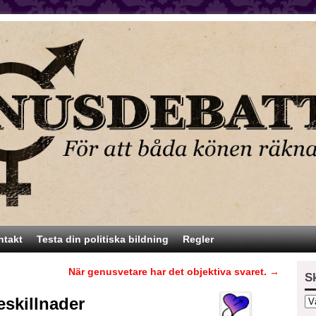
ntakt
Testa din politiska bildning
Regler
När genusvetare har det objektiva svaret.
→
S
eskillnader