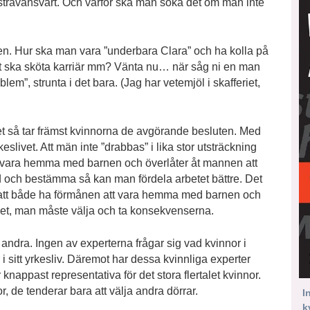
ersträvansvärt. Och varför ska man söka det om man inte
den. Hur ska man vara ”underbara Clara” och ha kolla på
igt ska sköta karriär mm? Vänta nu… när såg ni en man
lem”, strunta i det bara. (Jag har vetemjöl i skafferiet,
et så tar främst kvinnorna de avgörande besluten. Med
keslivet. Att män inte ”drabbas” i lika stor utsträckning
lva vara hemma med barnen och överlåter åt mannen att
d och bestämma så kan man fördela arbetet bättre. Det
t” att både ha förmånen att vara hemma med barnen och
allet, man måste välja och ta konsekvenserna.
e andra. Ingen av experterna frågar sig vad kvinnor i
 i sitt yrkesliv. Däremot har dessa kvinnliga experter
r knappast representativa för det stora flertalet kvinnor.
r, de tenderar bara att välja andra dörrar.
I
k