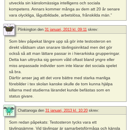
utveckla sin känslomässiga intelligens och sociala
kompetens. Annars kommer många av dem att 20 år senare
vara olyckliga, lågutbildade, arbetslösa, frånskilda män.”
Plinkington
den
31 januari, 2013 kl. 09:11
skrev:
Som blev påpekat längre upp så gör inte testosteron en
direkt våldsam utan snarare tävlingsinriktad men det gör
också så att man lättare passar in i hierarkiska grupperingar.
Detta kan uttrycka sig genom våld oftast bland yngre eller
miss anpassade individer som inte klarar det sociala spelet
så bra.
Därför anser jag att det vore bättre med starka manliga
förebilder i tex skolan kanske skulle de tom kunna hjälpa
killarna med studierna lärandet kunde befästas som en
status givare.
Chattanoga
den
31 januari, 2013 kl. 10:20
skrev:
Som redan påpekats: Testosteron tycks vara ett
tävlingsämne. Vid tävlingar är samarbetsförmåga och känsla