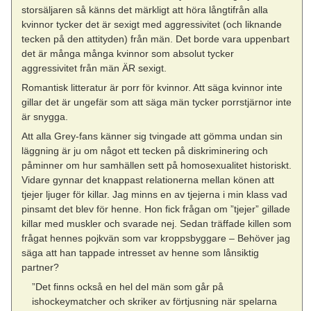
storsäljaren så känns det märkligt att höra långtifrån alla
kvinnor tycker det är sexigt med aggressivitet (och liknande
tecken på den attityden) från män. Det borde vara uppenbart
det är många många kvinnor som absolut tycker
aggressivitet från män ÄR sexigt.
Romantisk litteratur är porr för kvinnor. Att säga kvinnor inte
gillar det är ungefär som att säga män tycker porrstjärnor inte
är snygga.
Att alla Grey-fans känner sig tvingade att gömma undan sin
läggning är ju om något ett tecken på diskriminering och
påminner om hur samhällen sett på homosexualitet historiskt.
Vidare gynnar det knappast relationerna mellan könen att
tjejer ljuger för killar. Jag minns en av tjejerna i min klass vad
pinsamt det blev för henne. Hon fick frågan om ”tjejer” gillade
killar med muskler och svarade nej. Sedan träffade killen som
frågat hennes pojkvän som var kroppsbyggare – Behöver jag
säga att han tappade intresset av henne som lånsiktig
partner?
”Det finns också en hel del män som går på
ishockeymatcher och skriker av förtjusning när spelarna