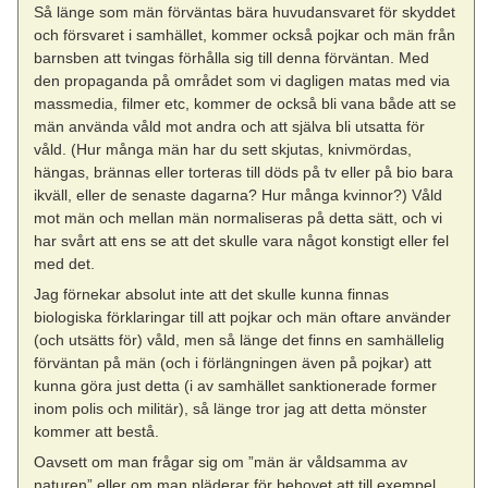
Så länge som män förväntas bära huvudansvaret för skyddet
och försvaret i samhället, kommer också pojkar och män från
barnsben att tvingas förhålla sig till denna förväntan. Med
den propaganda på området som vi dagligen matas med via
massmedia, filmer etc, kommer de också bli vana både att se
män använda våld mot andra och att själva bli utsatta för
våld. (Hur många män har du sett skjutas, knivmördas,
hängas, brännas eller torteras till döds på tv eller på bio bara
ikväll, eller de senaste dagarna? Hur många kvinnor?) Våld
mot män och mellan män normaliseras på detta sätt, och vi
har svårt att ens se att det skulle vara något konstigt eller fel
med det.
Jag förnekar absolut inte att det skulle kunna finnas
biologiska förklaringar till att pojkar och män oftare använder
(och utsätts för) våld, men så länge det finns en samhällelig
förväntan på män (och i förlängningen även på pojkar) att
kunna göra just detta (i av samhället sanktionerade former
inom polis och militär), så länge tror jag att detta mönster
kommer att bestå.
Oavsett om man frågar sig om ”män är våldsamma av
naturen” eller om man pläderar för behovet att till exempel