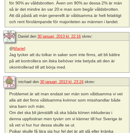
för 90% av våldsbrotten. Även om 90% av dessa 2% är män
så är det mindre än var 20:e man som begår våldsbrotten.
Att då påstå att män generellt är våldsamma är helt felaktigt
och rent förolämpande för majoriteten av männen i landet.
Daniel
den
30 januari, 2013 kl. 22:16
skrev:
@
Mariel
:
Jag tycker att du tolkar in saker som inte finns, att bli bättre
på att kontrollera sin ilska behöver inte betyda att den är
okontrollerad till att börja med.
michael
den
30 januari, 2013 kl. 23:24
skrev:
Problemet är att man endast ser män som våldsamma vi vet
alla att det finns våldsamma kvinnor som misshandlar både
sina barn och män.
Om det ska bli jämställt så ska båda könen inkluderas i
denna uppfostran men tyvärr om vi känner till hur Sverige är
så vet vi hur hur dessa skulle se ut.
Pojkar skulle få lära sig hur fel det är att slå eller kränka