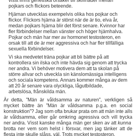
visst finns genetiska orsaker till skillnader mellan
pojkars och flickors beteende.
Hjärnan utvecklas exempelvis olika hos pojkar och
flickor. Flickors hjärna är störst när de är tio, elva år,
medan pojkars hjärna blir det först senare. Kvinnor har
fler förbindelser mellan vänster och höger hjärnhalva.
Pojkar och män har mer av hormonet testosteron, en
orsak till att de är mer aggressiva och har fler tillfälliga
sexuella förbindelser.
Vi ska medvetet träna pojkar att bli bättre på att
kontrollera sin ilska och inte hävda sig genom att trycka
ner andra. Vi behöver motivera dem att ta skolan på
större allvar och utveckla sin känslomässiga intelligens
och sociala kompetens. Annars kommer många av dem
att 20 år senare vara olyckliga, lågutbildade,
arbetslösa, frånskilda män.
Är detta, ”Män är våldsamma av naturen”, verkligen så
mycket bättre än ”Män är våldsamma p.g.a. en social
konstruktion”? Jag som ofta brukar prata om att män inte alls
är våldsamma, eller går omkring agressiva och vill trycka
ner andra. Visst kanske många män ger sken av att
kunna
brotta ner vem som helst i försvar, men jag tänker att de
flesta inte skulle slåss, väl. Trots mycket testosteron.