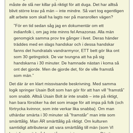
måste de slå ner killar på riktigt för att duga. Det har alltså
blivit större krav på män – inte mindre. Så vart tog egentligen
allt arbete som skall ha lagts ner på mansrollen vägen?
”För en tid sedan såg jag en dokumentär om ett
indianfolk i, om jag inte minns fel Amazonas. Alla män
genomgick samma prov tre gånger i livet. Deras händer
träddes med en slags handskar och i dessa handskar
fanns det hundratals vandrarmyror, ETT bett gör lika ont
som 30 getingstick. De var tvungna att ha på sig
handskarna i 30 minuter. De hamnade nästan i koma så
ont det gjorde. Men de gjorde det, för de ville framstå
som män.”
Det där är en klart missvisande beskrivning. Med samma
logik springer Usain Bolt som han gör för att han vill ”framstå”
som snabb. Alltså Usain Bolt är inte snabb – inte på riktigt,
han bara försöker ha det som image för att impa på folk (och
förtrycka kvinnor, som inte verkar lika snabba). Om man
uthärdar smärta i 30 minuter så ”framstår” man inte som
smärttålig. Man ÄR smärttålig på riktigt. Om kulturen
samtidigt attributerar att vara smärttålig till män (som VI