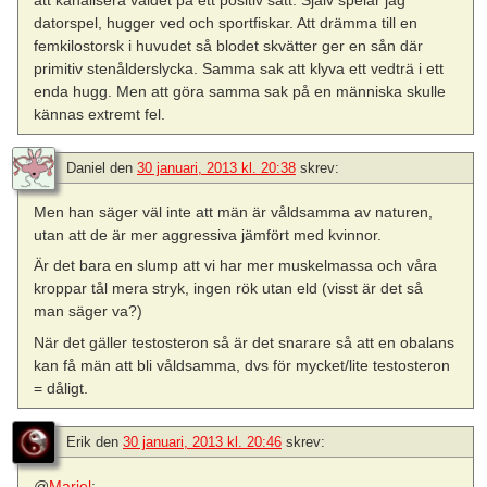
att kanalisera våldet på ett positiv sätt. Själv spelar jag
datorspel, hugger ved och sportfiskar. Att drämma till en
femkilostorsk i huvudet så blodet skvätter ger en sån där
primitiv stenålderslycka. Samma sak att klyva ett vedträ i ett
enda hugg. Men att göra samma sak på en människa skulle
kännas extremt fel.
Daniel
den
30 januari, 2013 kl. 20:38
skrev:
Men han säger väl inte att män är våldsamma av naturen,
utan att de är mer aggressiva jämfört med kvinnor.
Är det bara en slump att vi har mer muskelmassa och våra
kroppar tål mera stryk, ingen rök utan eld (visst är det så
man säger va?)
När det gäller testosteron så är det snarare så att en obalans
kan få män att bli våldsamma, dvs för mycket/lite testosteron
= dåligt.
Erik
den
30 januari, 2013 kl. 20:46
skrev:
@
Mariel
: