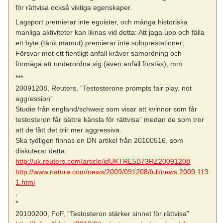
för rättvisa också viktiga egenskaper.
Lagsport premierar inte egoister, och många historiska
manliga aktiviteter kan liknas vid detta: Att jaga upp och fälla
ett byte (tänk mamut) premierar inte soloprestationer;
Försvar mot ett fientligt anfall kräver samordning och
förmåga att underordna sig (även anfall förstås), mm
***
20091208, Reuters, ”Testosterone prompts fair play, not
aggression”
Studie från england/schweiz som visar att kvinnor som får
testosteron får bättre känsla för rättvisa” medan de som tror
att de fått det blir mer aggressiva.
Ska tydligen finnas en DN artikel från 20100516, som
diskuterar detta.
http://uk.reuters.com/article/idUKTRE5B73RZ20091208
http://www.nature.com/news/2009/091208/full/news.2009.113
1.html
,
*
20100200, FoF, “Testosteron stärker sinnet för rättvisa”