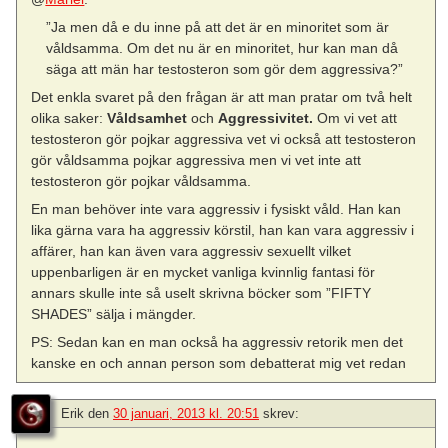
”Ja men då e du inne på att det är en minoritet som är
våldsamma. Om det nu är en minoritet, hur kan man då
säga att män har testosteron som gör dem aggressiva?”
Det enkla svaret på den frågan är att man pratar om två helt
olika saker:
Våldsamhet
och
Aggressivitet.
Om vi vet att
testosteron gör pojkar aggressiva vet vi också att testosteron
gör våldsamma pojkar aggressiva men vi vet inte att
testosteron gör pojkar våldsamma.
En man behöver inte vara aggressiv i fysiskt våld. Han kan
lika gärna vara ha aggressiv körstil, han kan vara aggressiv i
affärer, han kan även vara aggressiv sexuellt vilket
uppenbarligen är en mycket vanliga kvinnlig fantasi för
annars skulle inte så uselt skrivna böcker som ”FIFTY
SHADES” sälja i mängder.
PS: Sedan kan en man också ha aggressiv retorik men det
kanske en och annan person som debatterat mig vet redan
Erik
den
30 januari, 2013 kl. 20:51
skrev: