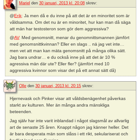
Mariel
den
30 januari, 2013 kl. 20:08
skrev:
@
Erik
: Ja men då e du inne på att det är en minoritet som är
våldsamma. Om det nu är en minoritet, hur kan man då säga
att män har testosteron som gör dem aggressiva?
@
AV
: Med genomsnitt, menar du genomnittsmannen jämfört
med genomsnittkvinnan? Eller en slags .. nä jag vet inte…
men vet att man kan mäta genomsnitt på många olika sätt.
Jag bara undrar… e du också inne på att det är 10 %
agressiva män där ute? Eller fler? (jämfört med 10
aggressiva kvinnor som visar det på ett annat sätt då)
Olle
den
30 januari, 2013 kl. 20:15
skrev:
Hjernevask och Pinker visar att våldsbenägenhet påverkas
starkt av kulturen. Mer än många andra mänskliga
beteenden.
Jag själv har inte varit inblandad i något slagsmål av allvarlig
art de senaste 25 åren. Knappt någon jag känner heller. Det
är bara desperata män som slåss i ett rikt, sekulariserat och