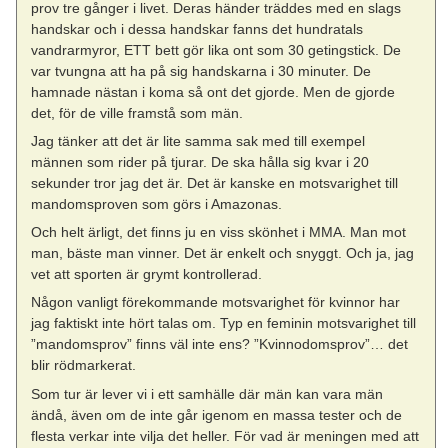
prov tre gånger i livet. Deras händer träddes med en slags
handskar och i dessa handskar fanns det hundratals
vandrarmyror, ETT bett gör lika ont som 30 getingstick. De
var tvungna att ha på sig handskarna i 30 minuter. De
hamnade nästan i koma så ont det gjorde. Men de gjorde
det, för de ville framstå som män.
Jag tänker att det är lite samma sak med till exempel
männen som rider på tjurar. De ska hålla sig kvar i 20
sekunder tror jag det är. Det är kanske en motsvarighet till
mandomsproven som görs i Amazonas.
Och helt ärligt, det finns ju en viss skönhet i MMA. Man mot
man, bäste man vinner. Det är enkelt och snyggt. Och ja, jag
vet att sporten är grymt kontrollerad.
Någon vanligt förekommande motsvarighet för kvinnor har
jag faktiskt inte hört talas om. Typ en feminin motsvarighet till
”mandomsprov” finns väl inte ens? ”Kvinnodomsprov”… det
blir rödmarkerat.
Som tur är lever vi i ett samhälle där män kan vara män
ändå, även om de inte går igenom en massa tester och de
flesta verkar inte vilja det heller. För vad är meningen med att