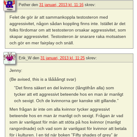
Pether
den
31 januari, 2013 kl. 11:16
skrev:
Felet de gör är att sammankoppla testosteron med
aggressivitet, någon sådan koppling finns inte. Istället är det
folks fördomar om att testosteron orsakar aggressivitet, som
skapar aggressivitet. Testosteron är snarare raka motsatsen
och gör en mer fairplay och snäll.
Erik_W
den
31 januari, 2013 kl. 11:25
skrev:
Jenny:
(Be avised, this is a låååångt svar)
”Det finns säkert en del kvinnor (långtifrån alla) som
tycker att ett aggressivt beteende hos en man är manligt
och sexigt. Och de kvinnorna ger kanske sitt gillande.”
Men frågan är inte om alla kvinnor tycker aggressivt
beteende hos en man är manligt och sexigt. Frågan är vad
som är vanligast för män att stöta på hos kvinnor (manligt
rangordnade) och vad som är vanligast för kvinnor att betala
för i kulturen. I en tid när boken ”Fifty shades of grey” är