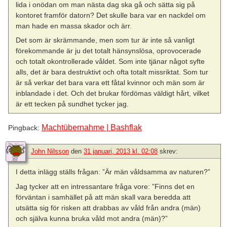
lida i onödan om man nästa dag ska gå och sätta sig på
kontoret framför datorn? Det skulle bara var en nackdel om
man hade en massa skador och ärr.
Det som är skrämmande, men som tur är inte så vanligt
förekommande är ju det totalt hänsynslösa, oprovocerade
och totalt okontrollerade våldet. Som inte tjänar något syfte
alls, det är bara destruktivt och ofta totalt missriktat. Som tur
är så verkar det bara vara ett fåtal kvinnor och män som är
inblandade i det. Och det brukar fördömas väldigt hårt, vilket
är ett tecken på sundhet tycker jag.
Machtübernahme | Bashflak
Pingback:
John Nilsson
den
31 januari, 2013 kl. 02:08
skrev:
I detta inlägg ställs frågan: ”Är män våldsamma av naturen?”
Jag tycker att en intressantare fråga vore: ”Finns det en
förväntan i samhället på att män skall vara beredda att
utsätta sig för risken att drabbas av våld från andra (män)
och själva kunna bruka våld mot andra (män)?”