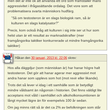
men det är inte ok att använda ett ord som framställer mäns
aggressivitet i ifrågasättande ordalag. Det vore som att
problematisera svarta människors hudfärg.
”Så om testosteron är en slags biologisk ram, så är
kulturen en slags katalysator?”
Precis, kom också ihåg att kulturen i sig inte ser ut hur som
helst utan är ett resultat av marknadskrafter (mer
framgångsrika taktiker konkurrerade ut mindre framgångsrika
taktiker)
Håkan
den
30 januari, 2013 kl. 22:06
skrev:
Hos alla däggdjur (som människan är) har hanar högre halt
testosteron. Det gör att hanar agerar mer aggressivt mot
andra hanar som upplevs som hot (mot revir eller likande).
Trots det så lever vi idag i ett samhälle som är betydligt
mindre våldsamt än någonsin i historien. Det finns väldigt lite
acceptans mot våld i samhället och alkoholkonsumtionen är
långt mycket lägre än för exempelvis 100 år sedan.
Om jag minns rätt så är det ca 2% av befolkningen som står