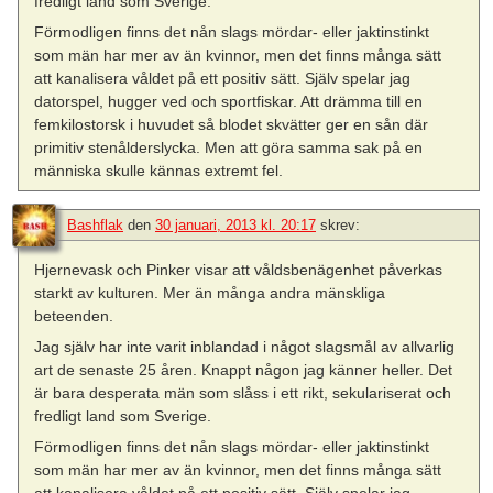
fredligt land som Sverige.
Förmodligen finns det nån slags mördar- eller jaktinstinkt
som män har mer av än kvinnor, men det finns många sätt
att kanalisera våldet på ett positiv sätt. Själv spelar jag
datorspel, hugger ved och sportfiskar. Att drämma till en
femkilostorsk i huvudet så blodet skvätter ger en sån där
primitiv stenålderslycka. Men att göra samma sak på en
människa skulle kännas extremt fel.
Bashflak
den
30 januari, 2013 kl. 20:17
skrev:
Hjernevask och Pinker visar att våldsbenägenhet påverkas
starkt av kulturen. Mer än många andra mänskliga
beteenden.
Jag själv har inte varit inblandad i något slagsmål av allvarlig
art de senaste 25 åren. Knappt någon jag känner heller. Det
är bara desperata män som slåss i ett rikt, sekulariserat och
fredligt land som Sverige.
Förmodligen finns det nån slags mördar- eller jaktinstinkt
som män har mer av än kvinnor, men det finns många sätt