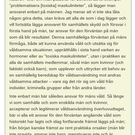
”problematisera [toxiska] maskuliniteter”, så lägger man
ansvaret enbart på männen. Jag menar att vi inte ska låta
någon göra detta, utan kräva att alla de som i dag lägger och
vill fortsätta lägga ansvaret för samhällets skydd och försvar i
första hand på män, tar ansvar för den förväntan på män
som då blir resultatet. Denna samhälleliga förväntan på mäns
förmåga, både att kunna använda våld och utsätta sig för
våldsamma situationer, upprätthålls i sista hand varken av
hormoner eller av ”toxiska maskuliniteter”, utan i praktiken av
alla de samhällets medlemmar, såväl män som kvinnor (och
faktiskt också barn), som upplever och uttrycker ett behov av
en samhällelig beredskap för våldsanvändning mot andras
våldsamma attacker – vare sig det rör sig om våld från
individer, kriminella grupper eller från andra länder.
Inte enbart män bär således ansvar för mäns våld. Så länge
vi som samhälle och som enskilda män och kvinnor,
accepterar och legitimerar våldsanvändning överhuvudtaget,
bär vi alla ett ansvar för den förväntan angående våld som
historiskt har lagts och idag fortfarande främst läggs på män;
från början kanske främst av rent praktiska orsaker (män blir
inte gravida, ammar inte barn, menstruerar inte och är