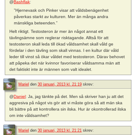
@
Bashflak
:
”Hjernevask och Pinker visar att våldsbenägenhet
påverkas starkt av kulturen. Mer än många andra
mänskliga beteenden.”
Helt riktigt. Testosteron är mer än något annat ett
tävlingsämne som reglerar risktagande. Alltså för att
testosteron skall leda till ökad våldsamhet skall våld ge
fördelar i den tävling som skall vinnas. I en kultur där våld
leder till vinst så ökar våldet med testosteron. Därav behovet
att påpeka det när kvinnor favoriserar våldsamma män att
det faktiskt inte är männen som valt idealet.
Mariel
den
30 januari, 2013 kl. 21:19
skrev:
@
Daniel
: Ja, jag tänkte på det. Men så skriver han ju att det
aggresiva på något vis gör att vi måste göra så att män ska
bli bättre på att kontrollera sin ilska. Hur är okontrollerad ilska
om inte våldsamhet?
Mariel
den
30 januari, 2013 kl. 21:21
skrev: