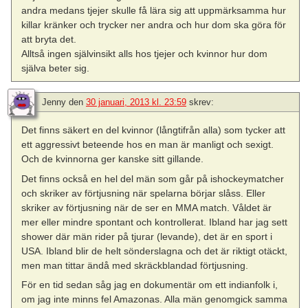
andra medans tjejer skulle få lära sig att uppmärksamma hur
killar kränker och trycker ner andra och hur dom ska göra för
att bryta det.
Alltså ingen självinsikt alls hos tjejer och kvinnor hur dom
själva beter sig.
Jenny
den
30 januari, 2013 kl. 23:59
skrev:
Det finns säkert en del kvinnor (långtifrån alla) som tycker att
ett aggressivt beteende hos en man är manligt och sexigt.
Och de kvinnorna ger kanske sitt gillande.
Det finns också en hel del män som går på ishockeymatcher
och skriker av förtjusning när spelarna börjar slåss. Eller
skriker av förtjusning när de ser en MMA match. Våldet är
mer eller mindre spontant och kontrollerat. Ibland har jag sett
shower där män rider på tjurar (levande), det är en sport i
USA. Ibland blir de helt sönderslagna och det är riktigt otäckt,
men man tittar ändå med skräckblandad förtjusning.
För en tid sedan såg jag en dokumentär om ett indianfolk i,
om jag inte minns fel Amazonas. Alla män genomgick samma