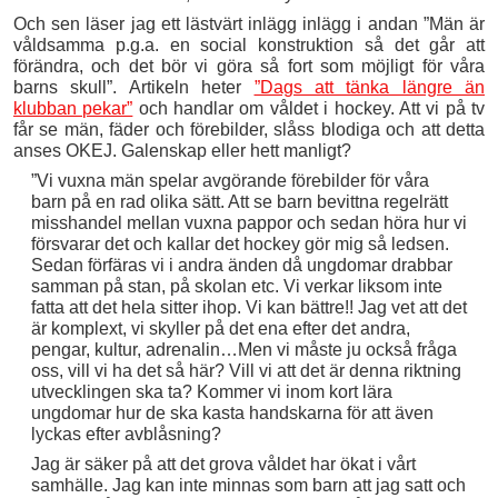
Och sen läser jag ett lästvärt inlägg inlägg i andan ”Män är
våldsamma p.g.a. en social konstruktion så det går att
förändra, och det bör vi göra så fort som möjligt för våra
barns skull”. Artikeln heter
”Dags att tänka längre än
klubban pekar”
och handlar om våldet i hockey. Att vi på tv
får se män, fäder och förebilder, slåss blodiga och att detta
anses OKEJ. Galenskap eller hett manligt?
”Vi vuxna män spelar avgörande förebilder för våra
barn på en rad olika sätt. Att se barn bevittna regelrätt
misshandel mellan vuxna pappor och sedan höra hur vi
försvarar det och kallar det hockey gör mig så ledsen.
Sedan förfäras vi i andra änden då ungdomar drabbar
samman på stan, på skolan etc. Vi verkar liksom inte
fatta att det hela sitter ihop. Vi kan bättre!! Jag vet att det
är komplext, vi skyller på det ena efter det andra,
pengar, kultur, adrenalin…Men vi måste ju också fråga
oss, vill vi ha det så här? Vill vi att det är denna riktning
utvecklingen ska ta? Kommer vi inom kort lära
ungdomar hur de ska kasta handskarna för att även
lyckas efter avblåsning?
Jag är säker på att det grova våldet har ökat i vårt
samhälle. Jag kan inte minnas som barn att jag satt och