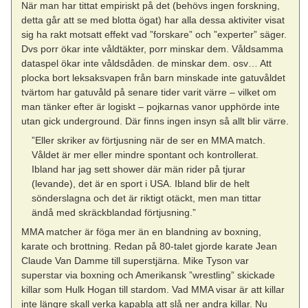
När man har tittat empiriskt på det (behövs ingen forskning,
detta går att se med blotta ögat) har alla dessa aktiviter visat
sig ha rakt motsatt effekt vad ”forskare” och ”experter” säger.
Dvs porr ökar inte våldtäkter, porr minskar dem. Våldsamma
dataspel ökar inte våldsdåden. de minskar dem. osv… Att
plocka bort leksaksvapen från barn minskade inte gatuvåldet
tvärtom har gatuvåld på senare tider varit värre – vilket om
man tänker efter är logiskt – pojkarnas vanor upphörde inte
utan gick underground. Där finns ingen insyn så allt blir värre.
”Eller skriker av förtjusning när de ser en MMA match.
Våldet är mer eller mindre spontant och kontrollerat.
Ibland har jag sett shower där män rider på tjurar
(levande), det är en sport i USA. Ibland blir de helt
sönderslagna och det är riktigt otäckt, men man tittar
ändå med skräckblandad förtjusning.”
MMA matcher är föga mer än en blandning av boxning,
karate och brottning. Redan på 80-talet gjorde karate Jean
Claude Van Damme till superstjärna. Mike Tyson var
superstar via boxning och Amerikansk ”wrestling” skickade
killar som Hulk Hogan till stardom. Vad MMA visar är att killar
inte längre skall verka kapabla att slå ner andra killar. Nu