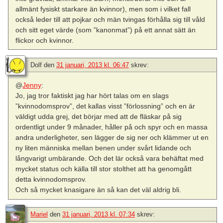
allmänt fysiskt starkare än kvinnor), men som i vilket fall
också leder till att pojkar och män tvingas förhålla sig till våld
och sitt eget värde (som ”kanonmat”) på ett annat sätt än
flickor och kvinnor.
Dolf
den
31 januari, 2013 kl. 06:47
skrev:
@
Jenny
:
Jo, jag tror faktiskt jag har hört talas om en slags
”kvinnodomsprov”, det kallas visst ”förlossning” och en är
väldigt udda grej, det börjar med att de fläskar på sig
ordentligt under 9 månader, håller på och spyr och en massa
andra underligheter, sen lägger de sig ner och klämmer ut en
ny liten människa mellan benen under svårt lidande och
långvarigt umbärande. Och det lär också vara behäftat med
mycket status och källa till stor stolthet att ha genomgått
detta kvinnodomsprov.
Och så mycket knasigare än så kan det väl aldrig bli.
Mariel
den
31 januari, 2013 kl. 07:34
skrev: