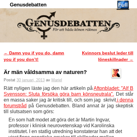
Genusdebatten
Hoppa till huvudinnehåll
Hoppa till sekundärt innehåll
←
Damn you if you do, damn
Kvinnors beslut leder till
Inläggsnavigering
you if you don’t!
löneskillnader
→
Är män våldsamma av naturen?
Postat
30 januari, 2013
av
Mariel
Rätt nyligen läste jag den här artikeln på
Aftonbladet: ”Alf B
Svensson: Sluta försöka göra barn könsneutrala”.
Det står
en massa saker jag är kritisk till, och som jag skrivit
i denna
forumstråd
på Genusdebatten. Bland annat är jag skeptisk
till slutsatsen som görs:
En som haft modet att göra det är Martin Ingvar,
professor i klinisk neurovetenskap vid Karolinska
institutet. I en statlig utredning konstaterar han att det