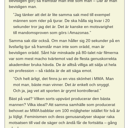
bevisligen gör) så framstår man inte som man – Där är man
bevisligen man.
”Jag tänker att det är lite samma sak med till exempel
männen som rider på tjurar. De ska hålla sig kvar i 20
sekunder tror jag det är. Det är kanske en motsvarighet
till mandomsproven som görs i Amazonas.”
Samma sak där också. Om man håller sig 20 sekunder på en
livsfarlig tjur så framstår man inte som orädd, man är
bevisligen orädd. Sånt här minskade på 80-talet när filmerna
var som mest macho tvärtemot vad de flesta genuskorrekta
akademiker bruka hävda. De är alltså villiga att sälja ut hela
sin profession – så rädda är de att säga emot.
”Och helt ärligt, det finns ju en viss skönhet i MMA. Man
mot man, bäste man vinner. Det är enkelt och snyggt.
Och ja, jag vet att sporten är grymt kontrollerad.”
Bäst på vad? Vilken sorts uppväxt producerar den bästa
mannen? Vilka ideal? Att samma samhälle som producerat
behovet av MMA babblar om 100 möjligheter istället för två är
ju löjligt. Feminismen och dess genusanalyser skapar raka
motsatsen till vad de säger och ändå får de fortsätta – gång