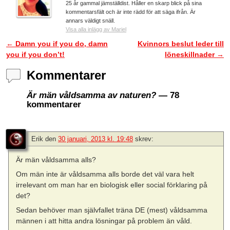
25 år gammal jämställdist. Håller en skarp blick på sina
kommentarsfält och är inte rädd för att säga ifrån. Är
annars väldigt snäll.
Visa alla inlägg av Mariel
←
Damn you if you do, damn
Kvinnors beslut leder till
Inläggsnavigering
you if you don’t!
löneskillnader
→
Kommentarer
Är män våldsamma av naturen?
— 78
kommentarer
Erik
den
30 januari, 2013 kl. 19:48
skrev:
Är män våldsamma alls?
Om män inte är våldsamma alls borde det väl vara helt
irrelevant om man har en biologisk eller social förklaring på
det?
Sedan behöver man självfallet träna DE (mest) våldsamma
männen i att hitta andra lösningar på problem än våld.