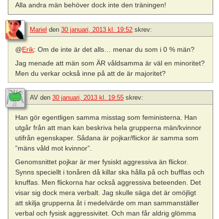
Alla andra män behöver dock inte den träningen!
Mariel
den
30 januari, 2013 kl. 19:52
skrev:
@
Erik
: Om de inte är det alls… menar du som i 0 % män?
Jag menade att män som ÄR våldsamma är väl en minoritet?
Men du verkar också inne på att de är majoritet?
AV
den
30 januari, 2013 kl. 19:55
skrev:
Han gör egentligen samma misstag som feministerna. Han
utgår från att man kan beskriva hela grupperna män/kvinnor
utifrån egenskaper. Sådana är pojkar/flickor är samma som
”mäns våld mot kvinnor”.
Genomsnittet pojkar är mer fysiskt aggressiva än flickor.
Synns speciellt i tonåren då killar ska hålla på och bufflas och
knuffas. Men flickorna har också aggressiva beteenden. Det
visar sig dock mera verbalt. Jag skulle säga det är omöjligt
att skilja grupperna åt i medelvärde om man sammanställer
verbal och fysisk aggressivitet. Och man får aldrig glömma