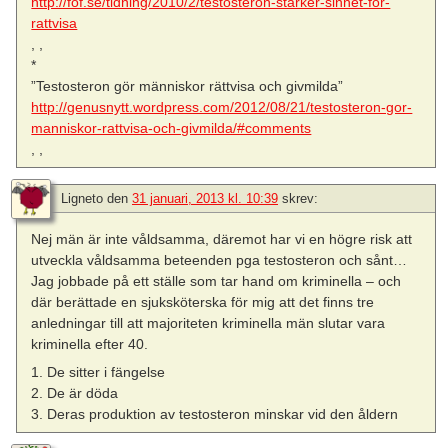
http://fof.se/tidning/2010/2/testosteron-starker-sinnet-for-
rattvisa
, ,
*
”Testosteron gör människor rättvisa och givmilda”
http://genusnytt.wordpress.com/2012/08/21/testosteron-gor-
manniskor-rattvisa-och-givmilda/#comments
, ,
Ligneto
den
31 januari, 2013 kl. 10:39
skrev:
Nej män är inte våldsamma, däremot har vi en högre risk att
utveckla våldsamma beteenden pga testosteron och sånt…
Jag jobbade på ett ställe som tar hand om kriminella – och
där berättade en sjuksköterska för mig att det finns tre
anledningar till att majoriteten kriminella män slutar vara
kriminella efter 40.
1. De sitter i fängelse
2. De är döda
3. Deras produktion av testosteron minskar vid den åldern