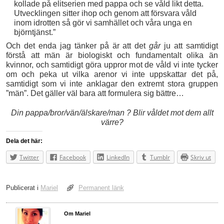
kollade på elitserien med pappa och se våld likt detta.
Utvecklingen sitter ihop och genom att försvara våld
inom idrotten så gör vi samhället och våra unga en
björntjänst.”
Och det enda jag tänker på är att det
går
ju att samtidigt
förstå att män är biologiskt och fundamentalt olika än
kvinnor, och samtidigt göra uppror mot de våld vi inte tycker
om och peka ut vilka arenor vi inte uppskattar det på,
samtidigt som vi inte anklagar den extremt stora gruppen
”män”. Det gäller väl bara att formulera sig bättre…
Din pappa/bror/vän/älskare/man ? Blir våldet mot dem allt
värre?
Dela det här:
Twitter
Facebook
LinkedIn
Tumblr
Skriv ut
Publicerat i
Mariel
Permanent länk
Om Mariel