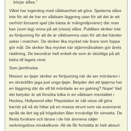
börjar slåss.”
Vilket har ingenting med våldsamhet att göra. Spelarna slåss
inte för att de har en våldsam läggning utan för att det är ett
oerhört lönsamt spel (de bästa är mångmiljonärer) där man
kan (som lag) vinna på att (vissa) slåss. Publiken skriker inte
av förtjusning för att de är våldsamma utan för att det händer
saker i matchen. De skriker lika mycket när lirare som foppa
gör mål. De skriker lika mycket när stjärnmålvakten gör årets
räddning. De beundrar helt enkelt de som är skickliga på att
bidra till lagets vinst.
Som jämförelse.
Massor av tjejer skriker av förtjusning när de ser mördaren i
en skräckfilm jaga just unga tjejer. Betyder det att tjejerna har
en läggning där de vill bli mördade av en galning? Nope! Vad
det betyder är att försöka tolka in en våldsam mentalitet i
Hockey, Hollywood eller Playstation är nåt vissa vill göra
karriär på så de hittar på en massa strunt som via avancerat
språk de lärt sig på högskolan låter trovärdigt för oinsatta. De
flesta forskare och lärare i de här ämnena säljer
verkningslösa mirakelkurer. Att de får fortsätta är helt absurt.