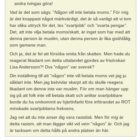
andra tvingas göra!
Vad
är det som sägs: ”
Någon
vill inte betala moms.” För mig
är det knappast något märkvärdigt, det är så vanligt att vi tom
har olika uttryck för det, tex ”svartjobb” och ”svarta pengar”.
Det, att inte vilja betala moms/skatt, är inget som har med att
denna person är muslim, utan denna person är lika god/dålig
som gemene man.
Och ja, det är fel att försöka smita från skatten. Men hade
du
reagerat likadant om detta uttalandet gjordes av frisörskan
Lisa Andersson?! Dvs ”någon” var svensk?
Din inställning till att ”någon” inte vill betala moms vet jag ju
såklart inte. Men jag betvivlar skarpt att du skulle reagera
likadant om denne inte var muslim. För om man hänger upp
sig på att folk inte vill betala skatt och anlitar svartjobbare
borde du ha omkommit av hjärtinfarkt före införandet av ROT
minskade svartjobbens frekvens,
Jag vet att du inte anser dig vara rasistisk. Men för
mig
är
detta rasism, att man lägger vikt vid
vem
”någon” är. Och jag
är tacksam om detta hålls på andra platser än här.