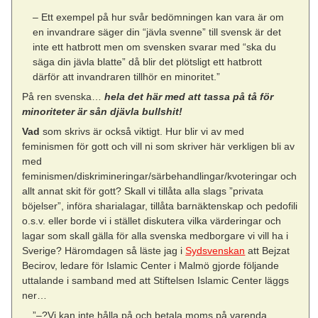
– Ett exempel på hur svår bedömningen kan vara är om
en invandrare säger din “jävla svenne” till svensk är det
inte ett hatbrott men om svensken svarar med “ska du
säga din jävla blatte” då blir det plötsligt ett hatbrott
därför att invandraren tillhör en minoritet.”
På ren svenska…
hela det här med att tassa på tå för
minoriteter är sån djävla bullshit!
Vad
som skrivs är också viktigt. Hur blir vi av med
feminismen för gott och vill ni som skriver här verkligen bli av
med
feminismen/diskrimineringar/särbehandlingar/kvoteringar och
allt annat skit för gott? Skall vi tillåta alla slags ”privata
böjelser”, införa sharialagar, tillåta barnäktenskap och pedofili
o.s.v. eller borde vi i stället diskutera vilka värderingar och
lagar som skall gälla för alla svenska medborgare vi vill ha i
Sverige? Häromdagen så läste jag i
Sydsvenskan
att Bejzat
Becirov, ledare för Islamic Center i Malmö gjorde följande
uttalande i samband med att Stiftelsen Islamic Center läggs
ner…
”–?Vi kan inte hålla på och betala moms på varenda