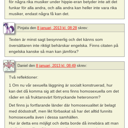
för några rika musiker under hippie-eran betyder inte att det
funkar för alla andra, och alla andra kan heller inte vara rika
musiker, endast några få kan det.
Pinjata
den
8 januari, 2013 kl. 08:28
skrev:
Texten är minst sagt besynnerlig och det känns som
översättaren inte riktigt behärskar engelska. Finns citaten på
engelska kanske så man kan jämföra?
Daniel
den
8 januari, 2013 kl. 08:49
skrev:
Två reflektioner:
1 Om nu vår sexuella läggning är socialt konstruerad, hur
kan det då komma sig att det ens finns homosexuella om det
råder en så fruktansvärt förtryckande heteronorm?
Det finns ju fortfarande länder där homosexualitet är belagt
med dödsstraff, men likt förbaskat så har det alltid funnits
homosexuella även i dessa samhällen.
Hur är detta ens möjligt och detta borde då innebära att man