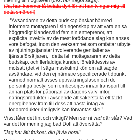
mening till högtraveri (dvs.
hur
något sägs):
(Ja, han kommer få betala dyrt för att han tvingar mig till
detta smöreri!)
”Avsändaren av detta budskap önskar härmed
informera mottagaren i sin egenskap av att vara en så
höggradigt klandervärd feminin entreprenör, att
explicita invektiv av de mest förödande slag kan anses
vore befogat, inom den verksamhet som omfattar utbyte
av njutningstjänster involverande genitalier av
tjänsteförsäljaren, i detta fall mottagararen av detta
budskap, och flerfaldiga kunder, företrädesvis av
motsatt (det vill säga maskulint) kön om att sagde
avsändare, vid den ej närmare specificerade tidpunkt
varmed normalt avses uppvakningsfasen och de
personliga bestyr som ombesörjes innan transport till
annan plats för påbörjan av dagens värv, intog
näringsprodukter i avseende att säkerställa ett täckt
energibehov fram till dess att nästa intag av
födoprodukter rimligtvis kan förväntas ske.”
Visst låter det fint och viktigt? Men ser ni
vad
där står? Vad
var det för mening jag bad Dolf att översätta?
”Jag har ätit frukost, din jävla hora!”