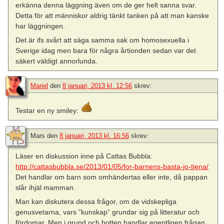
erkänna denna läggning även om de ger helt sanna svar.
Detta för att människor aldrig tänkt tanken på att man kanske
har läggningen.
Det är ifs svårt att säga samma sak om homosexuella i
Sverige idag men bara för några årtionden sedan var det
säkert väldigt annorlunda.
Mariel
den
8 januari, 2013 kl. 12:56
skrev:
Testar en ny smiley:
Mars
den
8 januari, 2013 kl. 16:56
skrev:
Läser en diskussion inne på Cattas Bubbla:
http://cattasbubbla.se/2013/01/05/for-barnens-basta-jo-tjena/
Det handlar om barn som omhändertas eller inte, då pappan
slår ihjäl mamman.
Man kan diskutera dessa frågor, om de vidskepliga
genusvetarna, vars ”kunskap” grundar sig på litteratur och
fördomar. Men i grund och botten handlar egentligen frågan