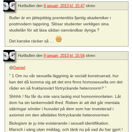
Hurtbullen
den
9 januari, 2013 kl. 15:47
skrev:
Butler är en jättejobbig prententiös fjantig akademiker i
postmodern tappning. Slösar studenter verkligen sina
studielån för att läsa sådan oanvändbar dynga ?
Det kanske räcker så …
Hurtbullen
den
9 januari, 2013 kl. 15:54
skrev:
@
Daniel
:
” 1 Om nu vår sexuella läggning är socialt konstruerad, hur
kan det då komma sig att det ens finns homosexuella om det
råder en så fruktansvärt förtryckande heteronorm? ”
Shhhh ! Nu får du inte vara taskig mot homominoriteten. Låt
dom ha sin tankemodell ifred. Risken är att det går mentala
säkringar sönder i huvudet på dem som har investerad i
axiomet om den allstädes förtryckande heteronormen.
Biologism är ju inte existerande i sexuell identifikation.
Marsch i säng utan middag, och tänk nu på vad du har gjort !