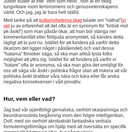
Judith Butler är inte ”vem som helst”, hon är en riktig
tungviktare inom feminismens och genusvetenskapens
värld. Och jag, jag är bara helt ställd.
Med tanke på att
kulturnyheterna idag
talade om ”näthat”(
vi
vet
ju av erfarenhet att det ofta är en synonym för ”kritisk mot
pk-åsikt”) som man påstår ökar, att man bör stänga ner
kommentarsfält eller förbjuda anonymitet, så kändes detta
lägligt att ta just nu. Istället för att fundera på
varför
detta
ökar(om det ligger något i påståendet) och
vad
dessa
”hatarna” försöker säga, så ska man alltså tysta folks
möjlighet att yttra sig. Istället för att fundera på
varför
vi
”hatare” ofta är anonyma, så ska man göra det omöjligt för
oss att säga vår
åsikt
i politiska frågor utan att riskera att vår
politiska åsikt drabbar våra nära och kära eller får andra
negativa konsekvenser i vårt privatliv.
Hur, vem eller vad?
Jag bad vår ojämförligt genialiska, oerhört skarpsinniga och
beundransvärda begåvning inom den högre intelligentian,
Dolf, med sin oerhört akrobatiskt fantastiska verbala
formuleringsförmåga om hjälp med att översätta en specifik