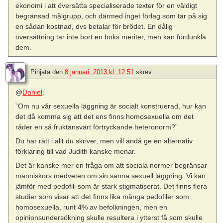
ekonomi i att översätta specialiserade texter för en väldigt
begränsad målgrupp, och därmed inget förlag som tar på sig
en sådan kostnad, dvs betalar för brödet. En dålig
översättning tar inte bort en boks meriter, men kan fördunkla
dem.
Pinjata
den
8 januari, 2013 kl. 12:51
skrev:
@
Daniel
:
”Om nu vår sexuella läggning är socialt konstruerad, hur kan
det då komma sig att det ens finns homosexuella om det
råder en så fruktansvärt förtryckande heteronorm?”
Du har rätt i allt du skriver, men vill ändå ge en alternativ
förklaring till vad Judith kanske menar.
Det är kanske mer en fråga om att sociala normer begränsar
människors medveten om sin sanna sexuell läggning. Vi kan
jämför med pedofili som är stark stigmatiserat. Det finns flera
studier som visar att det finns lika många pedofiler som
homosexuella, runt 4% av befolkningen, men en
opinionsundersökning skulle resultera i ytterst få som skulle