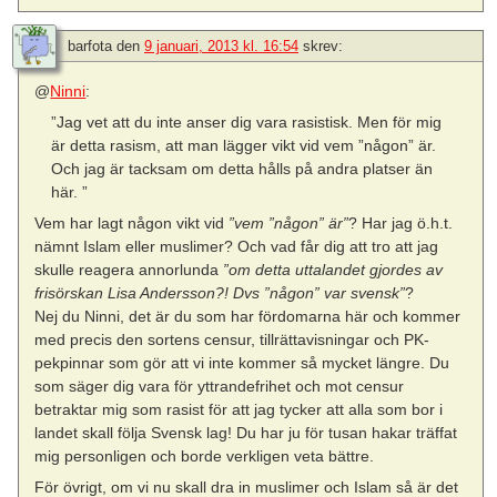
barfota
den
9 januari, 2013 kl. 16:54
skrev:
@
Ninni
:
”Jag vet att du inte anser dig vara rasistisk. Men för mig
är detta rasism, att man lägger vikt vid vem ”någon” är.
Och jag är tacksam om detta hålls på andra platser än
här. ”
Vem har lagt någon vikt vid
”vem ”någon” är”
? Har jag ö.h.t.
nämnt Islam eller muslimer? Och vad får dig att tro att jag
skulle reagera annorlunda
”om detta uttalandet gjordes av
frisörskan Lisa Andersson?! Dvs ”någon” var svensk”
?
Nej du Ninni, det är du som har fördomarna här och kommer
med precis den sortens censur, tillrättavisningar och PK-
pekpinnar som gör att vi inte kommer så mycket längre. Du
som säger dig vara för yttrandefrihet och mot censur
betraktar mig som rasist för att jag tycker att alla som bor i
landet skall följa Svensk lag! Du har ju för tusan hakar träffat
mig personligen och borde verkligen veta bättre.
För övrigt, om vi nu skall dra in muslimer och Islam så är det