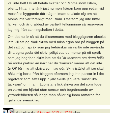
väl inte helt OK att betala skatter och Moms inom Islam,
eller… Hittar inte länk just nu men frågan kom upp redan vid
moskéns byggande där någon imam uttalade sig om att
Moms inte var förenligt med Islam. Eftersom jag inte hittar
länken och är drabbad av partiellt teflonminne så reserverar
jag mig från sanningshalten i detta.
Om det nu är så att du tillsammans med bloggägaren absolut
inte vill att jag skall skriva med mina egna ord på bloggen på
det sätt och språk som jag behärskar så varför inte använda
dina egna goda råd skriv tydligt vad du menar på ett språk
som jag begriper, skriv inte att du
”är tacksam om detta hålls
på andra platser än här”
när du ”kanske” menar att det inte
är OK för mig att skriva som jag gör. Skriv istället att jag skall
hålla mig borta från bloggen eftersom jag inte passar in i det
regelverk som satts upp. Själv skulle jag vara ”minst lika
tacksam” om man någonstans fick skriva om det som ligger
en varmt om hjärtat utan censur och begränsande av
yttrandefriheten så länge man håller sig inom ramarna för
gällande svensk lag.
Hurtbullen
den
9 januari, 2013 kl. 17:33
skrev: