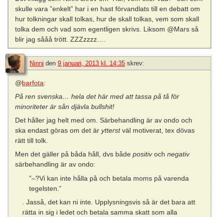
skulle vara ”enkelt” har i en hast förvandlats till en debatt om
hur tolkningar skall tolkas, hur de skall tolkas, vem som skall
tolka dem och vad som egentligen skrivs. Liksom @Mars så
blir jag sååå trött. ZZZzzzz….
Ninni
den
9 januari, 2013 kl. 14:35
skrev:
@
barfota
:
På ren svenska… hela det här med att tassa på tå för
minoriteter är sån djävla bullshit!
Det håller jag helt med om. Särbehandling är av ondo och
ska endast göras om det är
ytterst
väl motiverat, tex dövas
rätt till tolk.
Men det gäller på båda håll, dvs både
positiv
och
negativ
särbehandling är av ondo:
”–?Vi kan inte hålla på och betala moms på varenda
tegelsten.”
. Jasså, det kan ni inte. Upplysningsvis så är det bara att
rätta in sig i ledet och betala samma skatt som alla