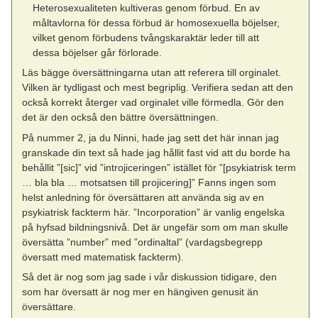
Heterosexualiteten kultiveras genom förbud. En av
måltavlorna för dessa förbud är homosexuella böjelser,
vilket genom förbudens tvångskaraktär leder till att
dessa böjelser går förlorade.
Läs bägge översättningarna utan att referera till orginalet.
Vilken är tydligast och mest begriplig. Verifiera sedan att den
också korrekt återger vad orginalet ville förmedla. Gör den
det är den också den bättre översättningen.
På nummer 2, ja du Ninni, hade jag sett det här innan jag
granskade din text så hade jag hållit fast vid att du borde ha
behållit ”[sic]” vid ”introjiceringen” istället för ”[psykiatrisk term
… bla bla … motsatsen till projicering]” Fanns ingen som
helst anledning för översättaren att använda sig av en
psykiatrisk fackterm här. ”Incorporation” är vanlig engelska
på hyfsad bildningsnivå. Det är ungefär som om man skulle
översätta ”number” med ”ordinaltal” (vardagsbegrepp
översatt med matematisk fackterm).
Så det är nog som jag sade i vår diskussion tidigare, den
som har översatt är nog mer en hängiven genusit än
översättare.