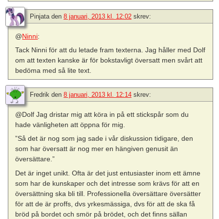
Pinjata
den
8 januari, 2013 kl. 12:02
skrev:
@
Ninni
:
Tack Ninni för att du letade fram texterna. Jag håller med Dolf
om att texten kanske är för bokstavligt översatt men svårt att
bedöma med så lite text.
Fredrik
den
8 januari, 2013 kl. 12:14
skrev:
@Dolf Jag dristar mig att köra in på ett stickspår som du
hade vänligheten att öppna för mig.
”Så det är nog som jag sade i vår diskussion tidigare, den
som har översatt är nog mer en hängiven genusit än
översättare.”
Det är inget unikt. Ofta är det just entusiaster inom ett ämne
som har de kunskaper och det intresse som krävs för att en
översättning ska bli till. Professionella översättare översätter
för att de är proffs, dvs yrkesmässiga, dvs för att de ska få
bröd på bordet och smör på brödet, och det finns sällan