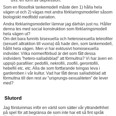
dvs. en form av depression.
Som en filosofisk tankemodell måste den 1) hålla hela
vägen ut och 2) vägas mot andra förklaringsmodeller såsom
biologiskt medfödd variation.
Andra förklaringsmodeller lämnar jag därhän just nu. Håller
denna tes med social konstruktion som förklaringsmodell
hela vägen ut?
Om det bara funnits bisexuella och heterosexuella teleiofiler
(sexuell attraktion till vuxna) då hade den, som tankemodell,
hållit hela vägen. Men vi har exklusivt homosexuella
individer. Vilka normer/förbud är det som fått dessa
individers ”hetero-salladsblad” att förmultna? Vi har även en
uppsjö parafilier: pedofili, nekrofili, zoofili, gerontofili,
hebefili etc. etc. Alla de som fortfarande tvingas leva i
garderoben i vår kultur. Vad har fått deras salladsblad att
förmultna till den rest av ”ursprungs-sexualiteten” de lever
med?
Slutord
Jag förstummas inför en värld som sätter vår yttrandefrihet
på spel för att begränsa de som inte har ett så fint språk