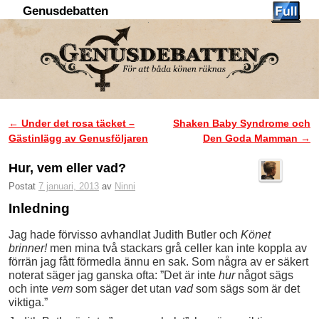
Genusdebatten
Hoppa till huvudinnehåll
Hoppa till sekundärt innehåll
←
Under det rosa täcket –
Shaken Baby Syndrome och
Inläggsnavigering
Gästinlägg av Genusföljaren
Den Goda Mamman
→
Hur, vem eller vad?
Postat
7 januari, 2013
av
Ninni
Inledning
Jag hade förvisso avhandlat Judith Butler och
Könet
brinner!
men mina två stackars grå celler kan inte koppla av
förrän jag fått förmedla ännu en sak. Som några av er säkert
noterat säger jag ganska ofta: ”Det är inte
hur
något sägs
och inte
vem
som säger det utan
vad
som sägs som är det
viktiga.”