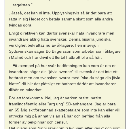
tegelsten.”
. Jasså, det kan ni inte. Upplysningsvis så är det bara att
rätta in sig i ledet och betala samma skatt som alla andra
tvingas göra!
Enligt direktiven kan därför svenskar hata invandrare men
invandrare aldrig hata svenskar. Denna bisarra juridiska
verklighet bekräftas nu av åklagare. I en intervju i
Sydsvenskan säger Bo Birgersson som arbetar som åklagare
i Malmö och har drivit ett flertal hatbrott bl a så här:
– Ett exempel på hur svår bedömningen kan vara är om en
invandrare säger din “jävla svenne” till svensk är det inte ett
hatbrott men om svensken svarar med “ska du säga din jävla
blatte” då blir det plötsligt ett hatbrott därför att invandraren
tillhör en minoritet.
För att förekomma. Nej, jag är varken rasist, nazist,
främlingsfientlig eller ”arg ung” SD-anhängare. Jag är bara
en 65 årig skitförbannad skattebetalare som inte kan eller vill
uttrycka mig på annat vis än så här och befriad från alla
former av pekpinnar och censur.
Det inlägg som Ninni skrev om
”Hur, vem eller vad?”
och som