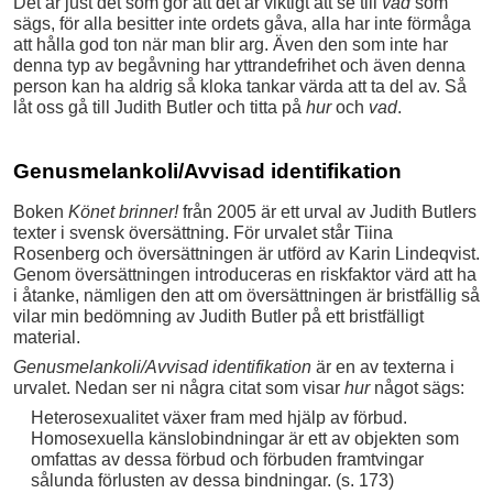
Det är just det som gör att det är viktigt att se till
vad
som
sägs, för alla besitter inte ordets gåva, alla har inte förmåga
att hålla god ton när man blir arg. Även den som inte har
denna typ av begåvning har yttrandefrihet och även denna
person kan ha aldrig så kloka tankar värda att ta del av. Så
låt oss gå till Judith Butler och titta på
hur
och
vad
.
Genusmelankoli/Avvisad identifikation
Boken
Könet brinner!
från 2005 är ett urval av Judith Butlers
texter i svensk översättning. För urvalet står Tiina
Rosenberg och översättningen är utförd av Karin Lindeqvist.
Genom översättningen introduceras en riskfaktor värd att ha
i åtanke, nämligen den att om översättningen är bristfällig så
vilar min bedömning av Judith Butler på ett bristfälligt
material.
Genusmelankoli/Avvisad identifikation
är en av texterna i
urvalet. Nedan ser ni några citat som visar
hur
något sägs:
Heterosexualitet växer fram med hjälp av förbud.
Homosexuella känslobindningar är ett av objekten som
omfattas av dessa förbud och förbuden framtvingar
sålunda förlusten av dessa bindningar. (s. 173)