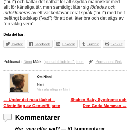
(”hur”) och kallar det näthat för att skydda människor med
allt för känsliga tår, men samtidigt låter sig
förledas och
indoktrineras
av ett vackert/avancerat språk (”hur”) med helt
befängt budskap (”vad”) för att det låter bra och det sägs av
”en viktig vem”.
Dela det här:
Twitter
Facebook
LinkedIn
Tumblr
Skriv ut
Publicerat i
Ninni
Märkt
"genusbiblioteket"
,
teori
Permanent länk
Om Ninni
Ninni
Visa alla inlägg av Ninni
←
Under det rosa täcket –
Shaken Baby Syndrome och
Inläggsnavigering
Gästinlägg av Genusföljaren
Den Goda Mamman
→
Kommentarer
Hur, vem eller vad?
— 51 kommentarer