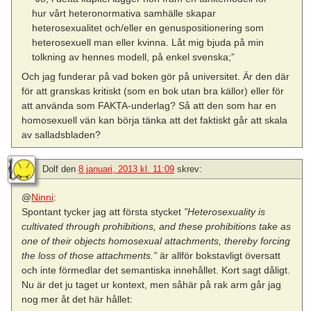
hur vårt heteronormativa samhälle skapar
heterosexualitet och/eller en genuspositionering som
heterosexuell man eller kvinna. Låt mig bjuda på min
tolkning av hennes modell, på enkel svenska;”
Och jag funderar på vad boken gör på universitet. Är den där
för att granskas kritiskt (som en bok utan bra källor) eller för
att använda som FAKTA-underlag? Så att den som har en
homosexuell vän kan börja tänka att det faktiskt går att skala
av salladsbladen?
Dolf
den
8 januari, 2013 kl. 11:09
skrev:
@
Ninni
:
Spontant tycker jag att första stycket
”Heterosexuality is
cultivated through prohibitions, and these prohibitions take as
one of their objects homosexual attachments, thereby forcing
the loss of those attachments.”
är allför bokstavligt översatt
och inte förmedlar det semantiska innehållet. Kort sagt dåligt.
Nu är det ju taget ur kontext, men såhär på rak arm går jag
nog mer åt det här hållet: