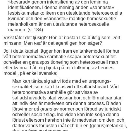
»bevarad» genom intensifiering av den feminina
identifikationen. I denna mening är den »sannaste»
lesbiska melankolikern den uteslutande heterosexuella
kvinnan och den »sannaste» manlige homosexuelle
melankolikern är den uteslutande heterosexuelle
mannen. (s. 184)
Visst låter det tjusigt? Hon är nästan lika duktig som Dolf
minsann. Men
vad
är det egentligen hon säger?
Jo, i detta kapitel lägger hon fram en tankemodell för hur
vårt heteronormativa samhälle skapar heterosexualitet
och/eller en genuspositionering som heterosexuell man
eller kvinna. Låt mig bjuda på min tolkning av hennes
modell, på enkel svenska;
Man kan tänka sig att vi föds med en ursprungs-
sexualitet, som kan liknas vid ett salladshuvud. Vårt
heteronormativa samhälle gör att vissa av
salladshuvudets blad vissnar bort och förmultnar utan
att individen är medveten om denna process. Bladen
försvinner
på grund av
normer och förbud av juridiskt
och/eller socialt slag. Individen kan inte sörja denna
förlust eftersom han/hon inte är medveten om den, och
därför vänds förlusten inåt och blir en (genus)melankoli,