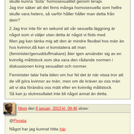
skulle kunna ”bota” homosexualitet genom terapi.
Jag tror säker att det finns många homosexuella som hellre
skulle vara hetero, så varför håller håller man detta från
dem?
2 Jag tror inte för en sekund att vår sexuella läggning är
något som vi väljer utan detta är något vi föds med.
Men jag kan tänka mig att den är mindre flexibel hos män än
hos kvinnor,då kan vi konstatera att man
(feminister/genusbluffmakare) åter igen använder sig av en
kvinnlig måttstock som ska vara den rådande normen i
diskussionen kring sexualitet och normer.
Feminister talar hela tiden om hur fel det är när vissa tror att
de vill göra kvinnor av män, men om de kräver av oss män
att vi ska förändra oss mätt efter en kvinnlig måttstock.
Så kan ju slutresultatet inte bli något annat än detta.
Ninni
den
8 januari, 2013 kl. 09:46
skrev:
@
Pinjata
:
Något har jag kunnat hitta
här
.