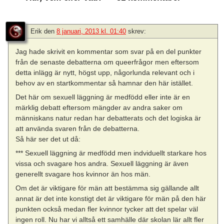
Erik
den
8 januari, 2013 kl. 01:40
skrev:
Jag hade skrivit en kommentar som svar på en del punkter
från de senaste debatterna om queerfrågor men eftersom
detta inlägg är nytt, högst upp, någorlunda relevant och i
behov av en startkommentar så hamnar den här istället.
Det här om sexuell läggning är medfödd eller inte är en
märklig debatt eftersom mängder av andra saker om
människans natur redan har debatterats och det logiska är
att använda svaren från de debatterna.
Så här ser det ut då:
*** Sexuell läggning är medfödd men indviduellt starkare hos
vissa och svagare hos andra. Sexuell läggning är även
generellt svagare hos kvinnor än hos män.
Om det är viktigare för män att bestämma sig gällande allt
annat är det inte konstigt det är viktigare för män på den här
punkten också medan fler kvinnor tycker att det spelar väl
ingen roll. Nu har vi alltså ett samhälle där skolan lär allt fler