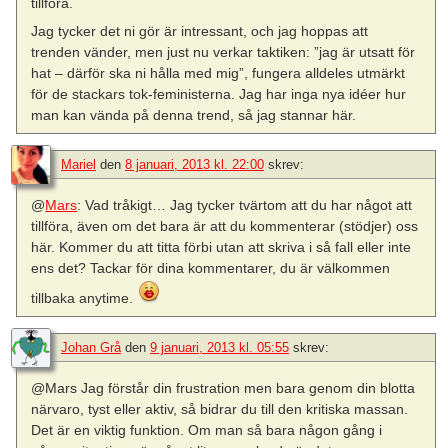
tillföra.
Jag tycker det ni gör är intressant, och jag hoppas att
trenden vänder, men just nu verkar taktiken: ”jag är utsatt för
hat – därför ska ni hålla med mig”, fungera alldeles utmärkt
för de stackars tok-feministerna. Jag har inga nya idéer hur
man kan vända på denna trend, så jag stannar här.
Mariel
den
8 januari, 2013 kl. 22:00
skrev:
@
Mars
: Vad tråkigt… Jag tycker tvärtom att du har något att
tillföra, även om det bara är att du kommenterar (stödjer) oss
här. Kommer du att titta förbi utan att skriva i så fall eller inte
ens det? Tackar för dina kommentarer, du är välkommen
tillbaka anytime.
Johan Grå
den
9 januari, 2013 kl. 05:55
skrev:
@Mars Jag förstår din frustration men bara genom din blotta
närvaro, tyst eller aktiv, så bidrar du till den kritiska massan.
Det är en viktig funktion. Om man så bara någon gång i