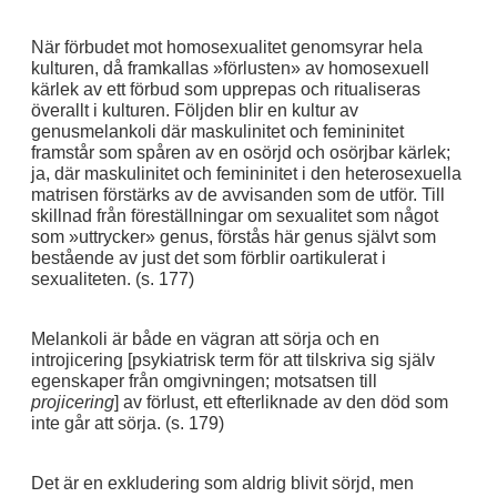
När förbudet mot homosexualitet genomsyrar hela
kulturen, då framkallas »förlusten» av homosexuell
kärlek av ett förbud som upprepas och ritualiseras
överallt i kulturen. Följden blir en kultur av
genusmelankoli där maskulinitet och femininitet
framstår som spåren av en osörjd och osörjbar kärlek;
ja, där maskulinitet och femininitet i den heterosexuella
matrisen förstärks av de avvisanden som de utför. Till
skillnad från föreställningar om sexualitet som något
som »uttrycker» genus, förstås här genus självt som
bestående av just det som förblir oartikulerat i
sexualiteten. (s. 177)
Melankoli är både en vägran att sörja och en
introjicering [psykiatrisk term för att tilskriva sig själv
egenskaper från omgivningen; motsatsen till
projicering
] av förlust, ett efterliknade av den död som
inte går att sörja. (s. 179)
Det är en exkludering som aldrig blivit sörjd, men