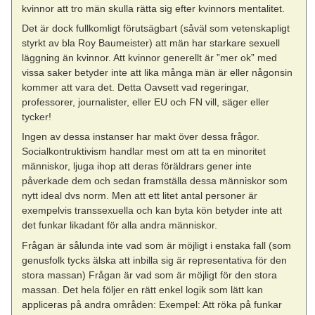
kvinnor att tro män skulla rätta sig efter kvinnors mentalitet.
Det är dock fullkomligt förutsägbart (såväl som vetenskapligt
styrkt av bla Roy Baumeister) att män har starkare sexuell
läggning än kvinnor. Att kvinnor generellt är ”mer ok” med
vissa saker betyder inte att lika många män är eller någonsin
kommer att vara det. Detta Oavsett vad regeringar,
professorer, journalister, eller EU och FN vill, säger eller
tycker!
Ingen av dessa instanser har makt över dessa frågor.
Socialkontruktivism handlar mest om att ta en minoritet
människor, ljuga ihop att deras föräldrars gener inte
påverkade dem och sedan framställa dessa människor som
nytt ideal dvs norm. Men att ett litet antal personer är
exempelvis transsexuella och kan byta kön betyder inte att
det funkar likadant för alla andra människor.
Frågan är sålunda inte vad som är möjligt i enstaka fall (som
genusfolk tycks älska att inbilla sig är representativa för den
stora massan) Frågan är vad som är möjligt för den stora
massan. Det hela följer en rätt enkel logik som lätt kan
appliceras på andra områden: Exempel: Att röka på funkar