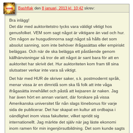
Bashflak
den
8 januari, 2013 kl. 10:42
skrev:
Bra inlägg!
Det där med auktoritetstro tycks vara väldigt viktigt hos
genusfolket. VEM som sagt något är viktigare än vad och hur.
Om någon av husgudinnorna sagt något så hålls det som
absolut sanning, som inte behöver ifrågasättas eller empiriskt
beläggas. Och när de ska belägga ett påstående genom
källhänvisningar så tror de att något är sant bara för att en
auktoritet har skrivit det. Hur auktoriteten kom fram till sina
slutsatser verkar inte vara så viktigt.
Det här med HUR de skriver saker, s.k. postmodernt språk,
menar vissa är en dimridå som ska få folk att inte våga
ifrågasätta innehållet och påstå att kejsaren är naken. Jag
har även hört en annan variant, där forskare på vissa
Amerikanska universitet får nån slags lönebonus för varje
sida de publicerar. Det har skapat en kultur att ordbajsa i
oändlighet inom vissa fakulteter, vilket spridit sig
internationellt. Jag märkte det själv när jag läste ekonomi
inom ramen för min ingenjörsutbildning. Det som kunde sagts