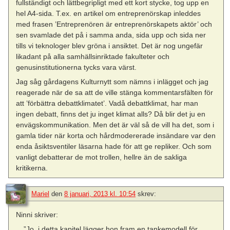
fullständigt och lättbegripligt med ett kort stycke, tog upp en
hel A4-sida. T.ex. en artikel om entreprenörskap inleddes
med frasen ’Entreprenören är entreprenörskapets aktör’ och
sen svamlade det på i samma anda, sida upp och sida ner
tills vi teknologer blev gröna i ansiktet. Det är nog ungefär
likadant på alla samhällsinriktade fakulteter och
genusinstitutionerna tycks vara värst.
Jag såg gårdagens Kulturnytt som nämns i inlägget och jag
reagerade när de sa att de ville stänga kommentarsfälten för
att ’förbättra debattklimatet’. Vadå debattklimat, har man
ingen debatt, finns det ju inget klimat alls? Då blir det ju en
envägskommunikation. Men det är väl så de vill ha det, som i
gamla tider när korta och hårdmodererade insändare var den
enda åsiktsventiler läsarna hade för att ge repliker. Och som
vanligt debatterar de mot trollen, hellre än de sakliga
kritikerna.
Mariel
den
8 januari, 2013 kl. 10:54
skrev:
Ninni skriver:
”Jo, i detta kapitel lägger hon fram en tankemodell för