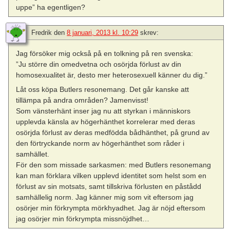
uppe” ha egentligen?
Fredrik
den
8 januari, 2013 kl. 10:29
skrev:
Jag försöker mig också på en tolkning på ren svenska:
”Ju större din omedvetna och osörjda förlust av din
homosexualitet är, desto mer heterosexuell känner du dig.”
Låt oss köpa Butlers resonemang. Det går kanske att
tillämpa på andra områden? Jamenvisst!
Som vänsterhänt inser jag nu att styrkan i människors
upplevda känsla av högerhänthet korrelerar med deras
osörjda förlust av deras medfödda bådhänthet, på grund av
den förtryckande norm av högerhänthet som råder i
samhället.
För den som missade sarkasmen: med Butlers resonemang
kan man förklara vilken upplevd identitet som helst som en
förlust av sin motsats, samt tillskriva förlusten en påstådd
samhällelig norm. Jag känner mig som vit eftersom jag
osörjer min förkrympta mörkhyadhet. Jag är nöjd eftersom
jag osörjer min förkrympta missnöjdhet…