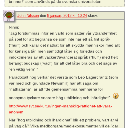
brinner!” som används på de svenska universiteten.
John Nilsson
den
8 januari, 2013 kl. 10:24
skrev:
Ninni:
”Jag förstummas inför en värld som sätter vår yttrandefrihet
på spel för att begränsa de som inte har ett så fint språk
(”hur”) och kallar det näthat för att skydda människor med allt
för känsliga tår, men samtidigt låter sig förledas och
indoktrineras av ett vackert/avancerat språk (”hur”) med helt
befängt budskap (”vad”) för att det låter bra och det sägs av
”en viktig vem”.”
Paradoxalt nog verkar det värsta som Leo Lagercrantz (som
var med och grundade Newsmill) har att säga om
”näthatarna”, är att ”de gemensamma nämnarna för
anonyma tyckare snarare hög utbildning och ihärdighet”.
http://www.svt.se/kultur/ingen-mansklig-rattighet-att-vara-
anonym
När ”hög utbildning och ihärdighet” blir ett problem, vart är vi
på väg då? Vilka medborgare/mediekonsumenter vill de ”där