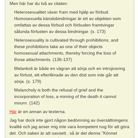
Men här har du två av citaten:
Heterosexualitet växer fram med hjälp av förbud.
Homosexuella känslobindningar är ett av objekten som
omfattas av dessa förbud och förbuden framtvingar
sålunda förlusten av dessa bindningar. (s. 173)
Heterosexuality is cultivated through prohibitions, and
these prohibitions take as one of their objects
homosexual attachments, thereby forcing the loss of
those attachments. (136-137)
Melankoli är både en vägran att sörja och en introjicering
av förlust, ett efterliknade av den död som inte går att
sörja. (s. 179)
Melancholy is both the refusal of grief and the
incorporation of loss, a miming of the death it cannot
mourn. (142)
Här
är en annan av texterna.
Jag har dock inte gjort någon bedömning av översättningens
kvalité och jag anser mig inte vara kompetent nog för att göra
det. Och saken är att oavsett.. så är det
denna
”Könnet