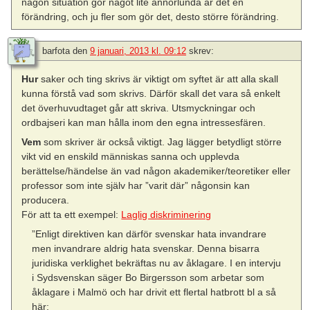
någon situation gör något lite annorlunda är det en
förändring, och ju fler som gör det, desto större förändring.
barfota
den
9 januari, 2013 kl. 09:12
skrev:
Hur
saker och ting skrivs är viktigt om syftet är att alla skall
kunna förstå vad som skrivs. Därför skall det vara så enkelt
det överhuvudtaget går att skriva. Utsmyckningar och
ordbajseri kan man hålla inom den egna intressesfären.
Vem
som skriver är också viktigt. Jag lägger betydligt större
vikt vid en enskild människas sanna och upplevda
berättelse/händelse än vad någon akademiker/teoretiker eller
professor som inte själv har ”varit där” någonsin kan
producera.
För att ta ett exempel:
Laglig diskriminering
”Enligt direktiven kan därför svenskar hata invandrare
men invandrare aldrig hata svenskar. Denna bisarra
juridiska verklighet bekräftas nu av åklagare. I en intervju
i Sydsvenskan säger Bo Birgersson som arbetar som
åklagare i Malmö och har drivit ett flertal hatbrott bl a så
här: