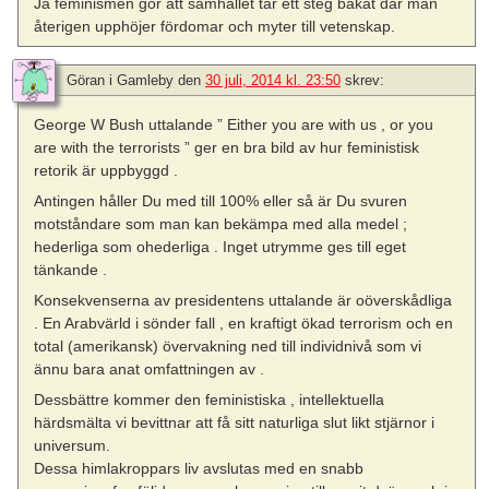
Ja feminismen gör att samhället tar ett steg bakåt där man
återigen upphöjer fördomar och myter till vetenskap.
Göran i Gamleby
den
30 juli, 2014 kl. 23:50
skrev:
George W Bush uttalande ” Either you are with us , or you
are with the terrorists ” ger en bra bild av hur feministisk
retorik är uppbyggd .
Antingen håller Du med till 100% eller så är Du svuren
motståndare som man kan bekämpa med alla medel ;
hederliga som ohederliga . Inget utrymme ges till eget
tänkande .
Konsekvenserna av presidentens uttalande är oöverskådliga
. En Arabvärld i sönder fall , en kraftigt ökad terrorism och en
total (amerikansk) övervakning ned till individnivå som vi
ännu bara anat omfattningen av .
Dessbättre kommer den feministiska , intellektuella
härdsmälta vi bevittnar att få sitt naturliga slut likt stjärnor i
universum.
Dessa himlakroppars liv avslutas med en snabb