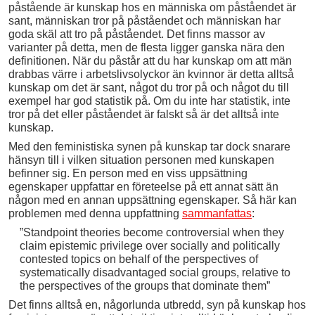
påstående är kunskap hos en människa om påståendet är
sant, människan tror på påståendet och människan har
goda skäl att tro på påståendet. Det finns massor av
varianter på detta, men de flesta ligger ganska nära den
definitionen. När du påstår att du har kunskap om att män
drabbas värre i arbetslivsolyckor än kvinnor är detta alltså
kunskap om det är sant, något du tror på och något du till
exempel har god statistik på. Om du inte har statistik, inte
tror på det eller påståendet är falskt så är det alltså inte
kunskap.
Med den feministiska synen på kunskap tar dock snarare
hänsyn till i vilken situation personen med kunskapen
befinner sig. En person med en viss uppsättning
egenskaper uppfattar en företeelse på ett annat sätt än
någon med en annan uppsättning egenskaper. Så här kan
problemen med denna uppfattning
sammanfattas
:
”Standpoint theories become controversial when they
claim epistemic privilege over socially and politically
contested topics on behalf of the perspectives of
systematically disadvantaged social groups, relative to
the perspectives of the groups that dominate them”
Det finns alltså en, någorlunda utbredd, syn på kunskap hos