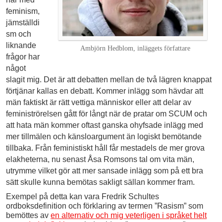
feminism,
jämställdi
sm och
liknande
Ambjörn Hedblom, inläggets författare
frågor har
något
slagit mig. Det är att debatten mellan de två lägren knappat
förtjänar kallas en debatt. Kommer inlägg som hävdar att
män faktiskt är rätt vettiga människor eller att delar av
feministrörelsen gått för långt när de pratar om SCUM och
att hata män kommer oftast ganska ohyfsade inlägg med
mer tillmälen och känsloargument än logiskt bemötande
tillbaka. Från feministiskt håll får mestadels de mer grova
elakheterna, nu senast Åsa Romsons tal om vita män,
utrymme vilket gör att mer sansade inlägg som på ett bra
sätt skulle kunna bemötas sakligt sällan kommer fram.
Exempel på detta kan vara Fredrik Schultes
ordboksdefinition och förklaring av termen ”Rasism” som
bemöttes av
en alternativ och mig veterligen i språket helt