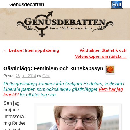
Genusdebatten
Hoppa till huvudinnehåll
Hoppa till sekundärt innehåll
←
Ledare: liten uppdatering
Våldtäkter, Statistik och
Inläggsnavigering
Vetenskapen om rädsla
→
Gästinlägg: Feminism och kunskapssyn
Postat
28 juli, 2014
av
Gäst
Detta gästinlägg kommer från Ambjörn Hedblom, verksam i
Liberala partiet, som också skrev gästinlägget
Vem har jag
kränkt?
för ett litet tag sen.
Sen jag
började
intressera
mig för det
här med