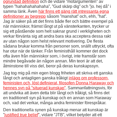
ogrundad definition
och de vidare ”motargumenten” av
typen ”hahahahahahaha”, ”Gud skärp dig” och ”jo. hej då” i
samma länk. Även
här finns ett gäng rätt intressanta egna
definitioner av begrepp
såsom ”manshat” och, ehh, ”hat”.
Jag är säker på att det finns både fler och bättre exempel på
när människor, främst långt ut på vänsterkanten, trycker ur
sig ett påstående som helt saknar grund i verkligheten och
verkar förvänta sig att andra bara ska acceptera dessa rakt
av utan någon som helst relevant motivering. De flesta
sådana brukar komma från personer som, snällt uttryckt, ofta
har otur när de tänker. Från feministhåll kommer det dock
ofta även från människor som, i övrigt, inte framstår som
mindre begåvade än någon annan. Min teori är att det,
åtminstone till viss del, beror på deras kunskapssyn.
Jag tog mig på min egen blogg friheten att skriva ett ganska
långt och antagligen ganska tråkigt
inlägg om professorn,
feministen och, löst definierat, filosofen Donna Haraway och
hennes syn på ”situerad kunskap”
. Sammanfattningsvis, för
att undvika att även detta blir långt och tråkigt, så finns det
en traditionell syn på kunskap och en annan som Haraway
och, vad det verkar, många andra feminister förespråkar.
Den traditionella synen på kunskap menar att kunskap är
”
justified true belief
”, vidare ”JTB”, vilket betyder att ett