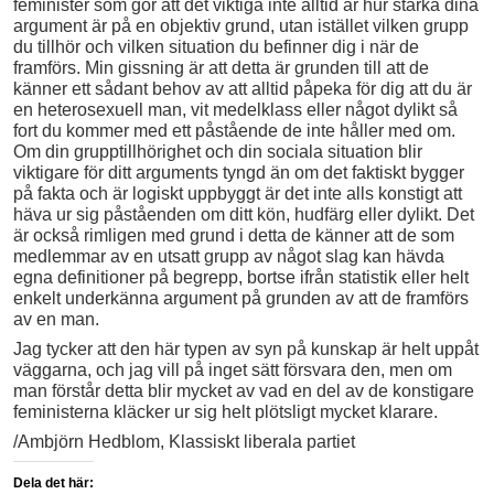
feminister som gör att det viktiga inte alltid är hur starka dina
argument är på en objektiv grund, utan istället vilken grupp
du tillhör och vilken situation du befinner dig i när de
framförs. Min gissning är att detta är grunden till att de
känner ett sådant behov av att alltid påpeka för dig att du är
en heterosexuell man, vit medelklass eller något dylikt så
fort du kommer med ett påstående de inte håller med om.
Om din grupptillhörighet och din sociala situation blir
viktigare för ditt arguments tyngd än om det faktiskt bygger
på fakta och är logiskt uppbyggt är det inte alls konstigt att
häva ur sig påståenden om ditt kön, hudfärg eller dylikt. Det
är också rimligen med grund i detta de känner att de som
medlemmar av en utsatt grupp av något slag kan hävda
egna definitioner på begrepp, bortse ifrån statistik eller helt
enkelt underkänna argument på grunden av att de framförs
av en man.
Jag tycker att den här typen av syn på kunskap är helt uppåt
väggarna, och jag vill på inget sätt försvara den, men om
man förstår detta blir mycket av vad en del av de konstigare
feministerna kläcker ur sig helt plötsligt mycket klarare.
/Ambjörn Hedblom, Klassiskt liberala partiet
Dela det här: