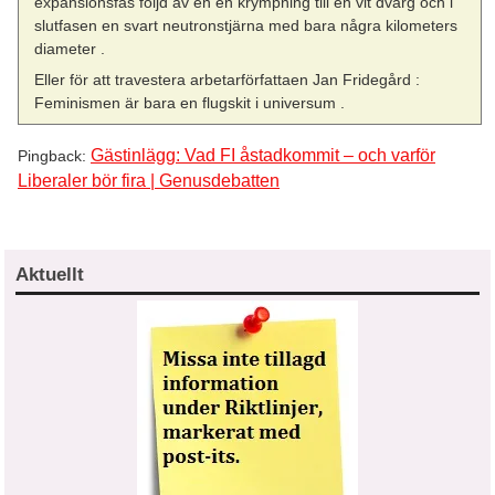
expansionsfas följd av en en krympning till en vit dvärg och i
slutfasen en svart neutronstjärna med bara några kilometers
diameter .
Eller för att travestera arbetarförfattaen Jan Fridegård :
Feminismen är bara en flugskit i universum .
Gästinlägg: Vad FI åstadkommit – och varför
Pingback:
Liberaler bör fira | Genusdebatten
Aktuellt