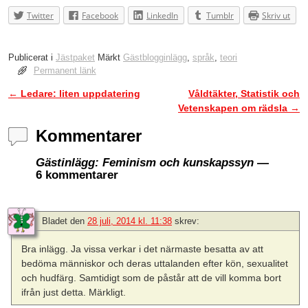
Twitter
Facebook
LinkedIn
Tumblr
Skriv ut
Publicerat i
Jästpaket
Märkt
Gästblogginlägg
,
språk
,
teori
Permanent länk
←
Ledare: liten uppdatering
Våldtäkter, Statistik och
Inläggsnavigering
Vetenskapen om rädsla
→
Kommentarer
Gästinlägg: Feminism och kunskapssyn
—
6 kommentarer
Bladet
den
28 juli, 2014 kl. 11:38
skrev:
Bra inlägg. Ja vissa verkar i det närmaste besatta av att
bedöma människor och deras uttalanden efter kön, sexualitet
och hudfärg. Samtidigt som de påstår att de vill komma bort
ifrån just detta. Märkligt.