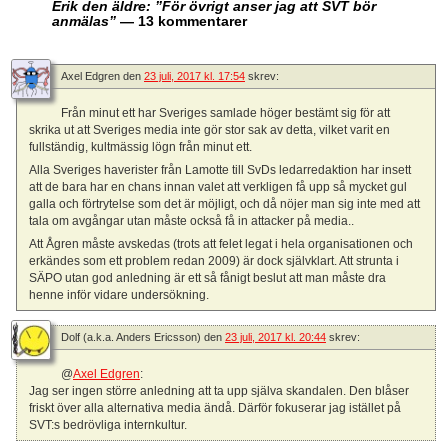
Erik den äldre: ”För övrigt anser jag att SVT bör
anmälas”
— 13 kommentarer
Axel Edgren
den
23 juli, 2017 kl. 17:54
skrev:
Från minut ett har Sveriges samlade höger bestämt sig för att
skrika ut att Sveriges media inte gör stor sak av detta, vilket varit en
fullständig, kultmässig lögn från minut ett.
Alla Sveriges haverister från Lamotte till SvDs ledarredaktion har insett
att de bara har en chans innan valet att verkligen få upp så mycket gul
galla och förtrytelse som det är möjligt, och då nöjer man sig inte med att
tala om avgångar utan måste också få in attacker på media..
Att Ågren måste avskedas (trots att felet legat i hela organisationen och
erkändes som ett problem redan 2009) är dock självklart. Att strunta i
SÄPO utan god anledning är ett så fånigt beslut att man måste dra
henne inför vidare undersökning.
Dolf (a.k.a. Anders Ericsson)
den
23 juli, 2017 kl. 20:44
skrev:
@
Axel Edgren
:
Jag ser ingen större anledning att ta upp själva skandalen. Den blåser
friskt över alla alternativa media ändå. Därför fokuserar jag istället på
SVT:s bedrövliga internkultur.