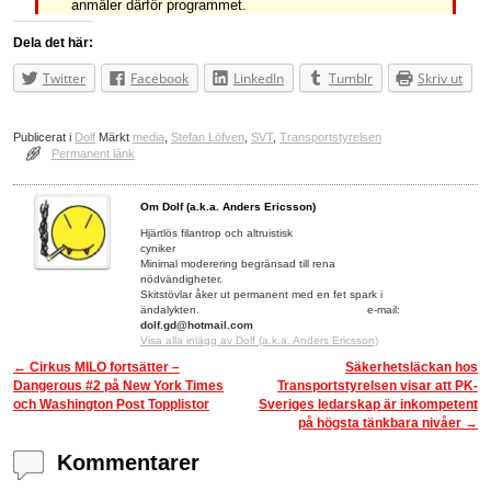
anmäler därför programmet.
Dela det här:
Twitter
Facebook
LinkedIn
Tumblr
Skriv ut
Publicerat i
Dolf
Märkt
media
,
Stefan Löfven
,
SVT
,
Transportstyrelsen
Permanent länk
Om Dolf (a.k.a. Anders Ericsson)
Hjärtlös filantrop och altruistisk
cyniker
Minimal moderering begränsad till rena
nödvändigheter.
Skitstövlar åker ut permanent med en fet spark i
ändalykten. e-mail:
dolf.gd@hotmail.com
Visa alla inlägg av Dolf (a.k.a. Anders Ericsson)
←
Cirkus MILO fortsätter –
Säkerhetsläckan hos
Inläggsnavigering
Dangerous #2 på New York Times
Transportstyrelsen visar att PK-
och Washington Post Topplistor
Sveriges ledarskap är inkompetent
på högsta tänkbara nivåer
→
Kommentarer