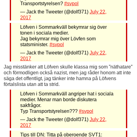
Transportstyrelsen?
#svpol
— Jack the Tweeter (@dolf371)
July 22,
2017
Löfven i Sommarkväll bekymrar sig över
tonen i sociala medier.
Jag bekymrar mig över Lövfen som
statsminister.
#svpol
— Jack the Tweeter (@dolf371)
July 22,
2017
Jag misstänker att Löfven skulle klassa mig som ”näthatare”
och förmodligen också nazist, men jag råder honom att inte
säga det offentligt, jag tänker inte hamna på Löfvens
förtalslista utan att ta strid.
Löfven i Sommarkväll angriper hat i sociala
medier. Menar man borde diskutera
sakfrågor.
Typ Transportstyrelsen???
#svpol
— Jack the Tweeter (@dolf371)
July 22,
2017
Tips till DN: Titta på oberoende SVT1: