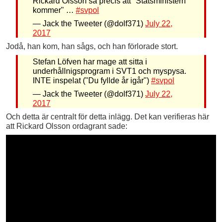
Rickard Olsson sa precis att "Statsministern
kommer" …
#svpol
— Jack the Tweeter (@dolf371)
July 22,
2017
Jodå, han kom, han sågs, och han förlorade stort.
Stefan Löfven har mage att sitta i
underhållnigsprogram i SVT1 och myspysa.
INTE inspelat ("Du fyllde år igår")
#svpol
— Jack the Tweeter (@dolf371)
July 22,
2017
Och detta är centralt för detta inlägg. Det kan verifieras här
att Rickard Olsson ordagrant sade: