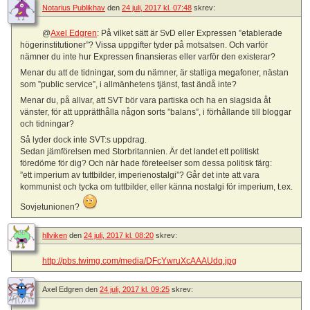
Notarius Publikhav
den
24 juli, 2017 kl. 07:48
skrev:
@
Axel Edgren
: På vilket sätt är SvD eller Expressen ”etablerade
högerinstitutioner”? Vissa uppgifter tyder på motsatsen. Och varför
nämner du inte hur Expressen finansieras eller varför den existerar?
Menar du att de tidningar, som du nämner, är statliga megafoner, nästan
som ”public service”, i allmänhetens tjänst, fast ändå inte?
Menar du, på allvar, att SVT bör vara partiska och ha en slagsida åt
vänster, för att upprätthålla någon sorts ”balans”, i förhållande till bloggar
och tidningar?
Så lyder dock inte SVT:s uppdrag.
Sedan jämförelsen med Storbritannien. Är det landet ett politiskt
föredöme för dig? Och när hade företeelser som dessa politisk färg:
”ett imperium av tuttbilder, imperienostalgi”? Går det inte att vara
kommunist och tycka om tuttbilder, eller känna nostalgi för imperium, t.ex.
Sovjetunionen?
hllviken
den
24 juli, 2017 kl. 08:20
skrev:
http://pbs.twimg.com/media/DFcYwruXcAAAUdq.jpg
Axel Edgren
den
24 juli, 2017 kl. 09:25
skrev: