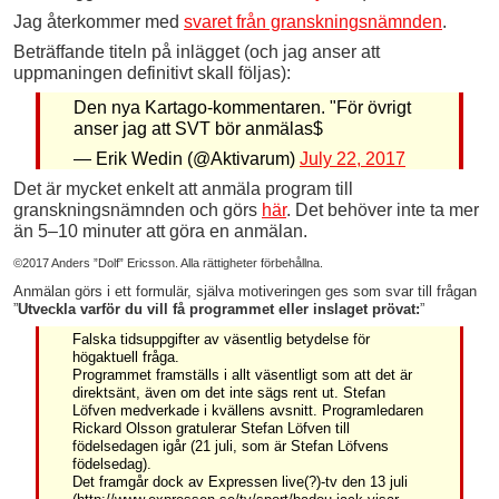
Jag återkommer med
svaret från granskningsnämnden
.
Beträffande titeln på inlägget (och jag anser att
uppmaningen definitivt skall följas):
Den nya Kartago-kommentaren. "För övrigt
anser jag att SVT bör anmälas$
— Erik Wedin (@Aktivarum)
July 22, 2017
Det är mycket enkelt att anmäla program till
granskningsnämnden och görs
här
. Det behöver inte ta mer
än 5–10 minuter att göra en anmälan.
©2017 Anders ”Dolf” Ericsson. Alla rättigheter förbehållna.
Anmälan görs i ett formulär, själva motiveringen ges som svar till frågan
”
Utveckla varför du vill få programmet eller inslaget prövat:
”
Falska tidsuppgifter av väsentlig betydelse för
högaktuell fråga.
Programmet framställs i allt väsentligt som att det är
direktsänt, även om det inte sägs rent ut. Stefan
Löfven medverkade i kvällens avsnitt. Programledaren
Rickard Olsson gratulerar Stefan Löfven till
födelsedagen igår (21 juli, som är Stefan Löfvens
födelsedag).
Det framgår dock av Expressen live(?)-tv den 13 juli