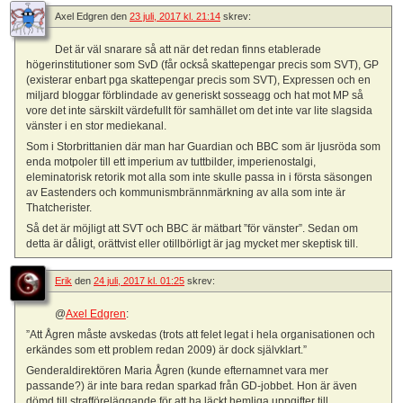
Axel Edgren
den
23 juli, 2017 kl. 21:14
skrev:
Det är väl snarare så att när det redan finns etablerade
högerinstitutioner som SvD (får också skattepengar precis som SVT), GP
(existerar enbart pga skattepengar precis som SVT), Expressen och en
miljard bloggar förblindade av generiskt sosseagg och hat mot MP så
vore det inte särskilt värdefullt för samhället om det inte var lite slagsida
vänster i en stor mediekanal.
Som i Storbrittanien där man har Guardian och BBC som är ljusröda som
enda motpoler till ett imperium av tuttbilder, imperienostalgi,
eleminatorisk retorik mot alla som inte skulle passa in i första säsongen
av Eastenders och kommunismbrännmärkning av alla som inte är
Thatcherister.
Så det är möjligt att SVT och BBC är mätbart ”för vänster”. Sedan om
detta är dåligt, orättvist eller otillbörligt är jag mycket mer skeptisk till.
Erik
den
24 juli, 2017 kl. 01:25
skrev:
@
Axel Edgren
:
”Att Ågren måste avskedas (trots att felet legat i hela organisationen och
erkändes som ett problem redan 2009) är dock självklart.”
Genderaldirektören Maria Ågren (kunde efternamnet vara mer
passande?) är inte bara redan sparkad från GD-jobbet. Hon är även
dömd till strafföreläggande för att ha läckt hemliga uppgifter till