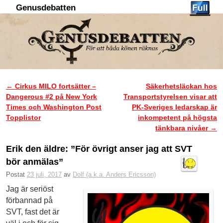
Genusdebatten
Hoppa till huvudinnehåll
Hoppa till sekundärt innehåll
←
Cirkus MILO fortsätter –
Säkerhetsläckan hos
Inläggsnavigering
Dangerous #2 på New York
Transportstyrelsen visar att
Times och Washington Post
PK-Sveriges ledarskap är
Topplistor
inkompetent på högsta
tänkbara nivåer
→
Erik den äldre: ”För övrigt anser jag att SVT
bör anmälas”
Postat
23 juli, 2017
av
Dolf (a.k.a. Anders Ericsson)
Jag är seriöst
förbannad på
SVT, fast det är