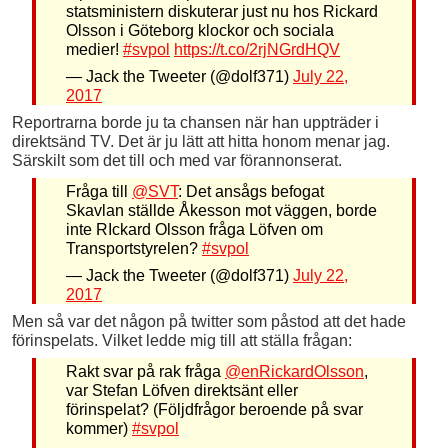
statsministern diskuterar just nu hos Rickard
Olsson i Göteborg klockor och sociala
medier!
#svpol
https://t.co/2rjNGrdHQV
— Jack the Tweeter (@dolf371)
July 22,
2017
Reportrarna borde ju ta chansen när han uppträder i
direktsänd TV. Det är ju lätt att hitta honom menar jag.
Särskilt som det till och med var förannonserat.
Fråga till
@SVT
: Det ansågs befogat
Skavlan ställde Åkesson mot väggen, borde
inte RIckard Olsson fråga Löfven om
Transportstyrelen?
#svpol
— Jack the Tweeter (@dolf371)
July 22,
2017
Men så var det någon på twitter som påstod att det hade
förinspelats. Vilket ledde mig till att ställa frågan:
Rakt svar på rak fråga
@enRickardOlsson
,
var Stefan Löfven direktsänt eller
förinspelat? (Följdfrågor beroende på svar
kommer)
#svpol