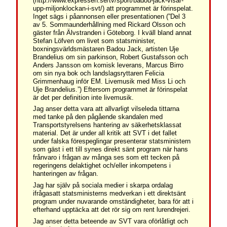
(http://www.expressen.se/tv/sport/badou-jack-visar-
upp-miljonklockan-i-svt/) att programmet är förinspelat.
Inget sägs i påannonsen eller presentationen (”Del 3
av 5. Sommaunderhållning med Rickard Olsson och
gäster från Älvstranden i Göteborg. I kväll bland annat
Stefan Löfven om livet som statsminister,
boxningsvärldsmästaren Badou Jack, artisten Uje
Brandelius om sin parkinson, Robert Gustafsson och
Anders Jansson om komisk leverans, Marcus Birro
om sin nya bok och landslagsryttaren Felicia
Grimmenhaug inför EM. Livemusik med Miss Li och
Uje Brandelius.”) Eftersom programmet är förinspelat
är det per definition inte livemusik.
Jag anser detta vara att allvarligt vilseleda tittarna
med tanke på den pågående skandalen med
Transportstyrelsens hantering av säkerhetsklassat
material. Det är under all kritik att SVT i det fallet
under falska förespeglingar presenterar statsministern
som gäst i ett till synes direkt sänt program när hans
frånvaro i frågan av många ses som ett tecken på
regeringens delaktighet och/eller inkompetens i
hanteringen av frågan.
Jag har själv på sociala medier i skarpa ordalag
ifrågasatt statsministerns medverkan i ett direktsänt
program under nuvarande omständigheter, bara för att i
efterhand upptäcka att det rör sig om rent lurendrejeri.
Jag anser detta beteende av SVT vara oförlåtligt och