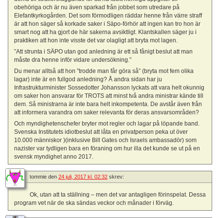
obehöriga och är nu även sparkad från jobbet som utredare på
Elefantkyrkogården. Det som förmodligen räddar henne från värre straff
är att hon säger så korkade saker i Säpo-förhör att ingen kan tro hon är
smart nog att ha gjort de här sakerna avsiktligt. Klantskallen säger ju i
praktiken att hon inte visste det var olagligt att bryta mot lagen.
”Att strunta i SÄPO utan god anledning är ett så fånigt beslut att man
måste dra henne inför vidare undersökning.”
Du menar alltså att hon ”trodde man får göra så” (bryta mot fem olika
lagar) inte är en fullgod anledning? Å andra sidan har ju
Infrastrukturminister Sossedotter Johansson lyckats att vara helt okunnig
om saker hon ansvarar för TROTS att minst två andra ministrar kände till
dem. Så ministrarna är inte bara helt inkompetenta. De avstår även från
att informera varandra om saker relevanta för deras ansvarsområden?
Och myndighetenschefer bryter mot regler och lagar på löpande band.
Svenska Institutets idiotbeslut att låta en privatperson peka ut över
10.000 människor )(inklusive Bill Gates och Israels ambassadör) som
nazister var tydligen bara en föraning om hur illa det kunde se ut på en
svensk myndighet anno 2017.
tommie
den
24 juli, 2017 kl. 02:32
skrev:
Ok, utan att ta ställning – men det var antagligen förinspelat. Dessa
program vet när de ska sändas veckor och månader i förväg.