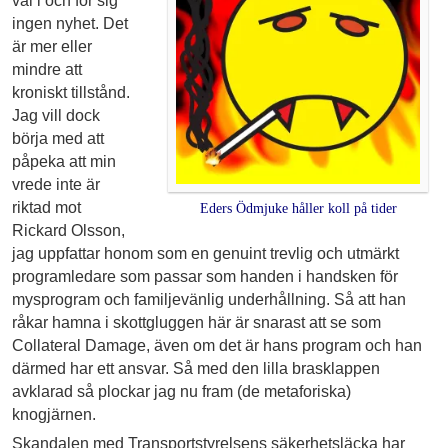
väl i och för sig
ingen nyhet. Det
är mer eller
mindre att
kroniskt tillstånd.
Jag vill dock
börja med att
påpeka att min
vrede inte är
riktad mot
Eders Ödmjuke håller koll på tider
Rickard Olsson,
jag uppfattar honom som en genuint trevlig och utmärkt
programledare som passar som handen i handsken för
mysprogram och familjevänlig underhållning. Så att han
råkar hamna i skottgluggen här är snarast att se som
Collateral Damage, även om det är hans program och han
därmed har ett ansvar. Så med den lilla brasklappen
avklarad så plockar jag nu fram (de metaforiska)
knogjärnen.
Skandalen med Transportstyrelsens säkerhetsläcka har