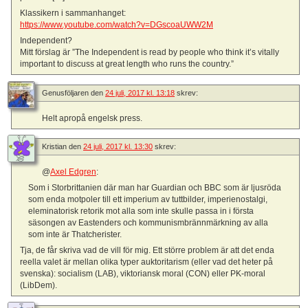
Klassikern i sammanhanget:
https://www.youtube.com/watch?v=DGscoaUWW2M
Independent?
Mitt förslag är ”The Independent is read by people who think it’s vitally
important to discuss at great length who runs the country.”
Genusföljaren
den
24 juli, 2017 kl. 13:18
skrev:
Helt apropå engelsk press.
Kristian
den
24 juli, 2017 kl. 13:30
skrev:
@
Axel Edgren
:
Som i Storbrittanien där man har Guardian och BBC som är ljusröda
som enda motpoler till ett imperium av tuttbilder, imperienostalgi,
eleminatorisk retorik mot alla som inte skulle passa in i första
säsongen av Eastenders och kommunismbrännmärkning av alla
som inte är Thatcherister.
Tja, de får skriva vad de vill för mig. Ett större problem är att det enda
reella valet är mellan olika typer auktoritarism (eller vad det heter på
svenska): socialism (LAB), viktoriansk moral (CON) eller PK-moral
(LibDem).