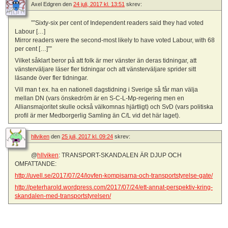
Axel Edgren
den
24 juli, 2017 kl. 13:51
skrev:
””Sixty-six per cent of Independent readers said they had voted
Labour […]
Mirror readers were the second-most likely to have voted Labour, with 68
per cent […]””
Vilket såklart beror på att folk är mer vänster än deras tidningar, att
vänsterväljare läser fler tidningar och att vänsterväljare sprider sitt
läsande över fler tidningar.
Vill man t ex. ha en nationell dagstidning i Sverige så får man välja
mellan DN (vars önskedröm är en S-C-L-Mp-regering men en
Alliansmajoritet skulle också välkomnas hjärtligt) och SvD (vars politiska
profil är mer Medborgerlig Samling än C/L vid det här laget).
hllviken
den
25 juli, 2017 kl. 09:24
skrev:
@
hllviken
: TRANSPORT-SKANDALEN ÄR DJUP OCH
OMFATTANDE:
http://uvell.se/2017/07/24/lovfen-kompisarna-och-transportstyrelse-gate/
http://peterharold.wordpress.com/2017/07/24/ett-annat-perspektiv-kring-
skandalen-med-transportstyrelsen/