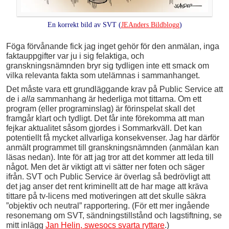
En korrekt bild av SVT (
JEAnders Bildblogg
)
Föga förvånande fick jag inget gehör för den anmälan, inga
faktauppgifter var ju i sig felaktiga, och
granskningsnämnden bryr sig tydligen inte ett smack om
vilka relevanta fakta som utelämnas i sammanhanget.
Det måste vara ett grundläggande krav på Public Service att
de i
alla
sammanhang är hederliga mot tittarna. Om ett
program (eller programinslag) är förinspelat skall det
framgår klart och tydligt. Det får inte förekomma att man
fejkar aktualitet såsom gjordes i Sommarkväll. Det kan
potentiellt få mycket allvarliga konsekvenser. Jag har därför
anmält programmet till granskningsnämnden (anmälan kan
läsas nedan). Inte för att jag tror att det kommer att leda till
något. Men det är viktigt att vi sätter ner foten och säger
ifrån. SVT och Public Service är överlag så bedrövligt att
det jag anser det rent kriminellt att de har mage att kräva
tittare på tv-licens med motiveringen att det skulle säkra
”objektiv och neutral” rapportering. (För ett mer ingående
resonemang om SVT, sändningstillstånd och lagstiftning, se
mitt inlägg
Jan Helin, swesocs svarta ryttare
.)