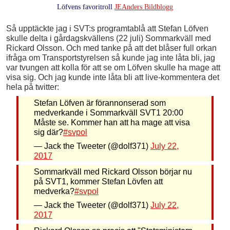
Löfvens favoritroll
JEAnders Bildblogg
Så upptäckte jag i SVT:s programtablå att Stefan Löfven
skulle delta i gårdagskvällens (22 juli) Sommarkväll med
Rickard Olsson. Och med tanke på att det blåser full orkan
ifråga om Transportstyrelsen så kunde jag inte låta bli, jag
var tvungen att kolla för att se om Löfven skulle ha mage att
visa sig. Och jag kunde inte låta bli att live-kommentera det
hela på twitter:
Stefan Löfven är förannonserad som
medverkande i Sommarkväll SVT1 20:00
Måste se. Kommer han att ha mage att visa
sig där?
#svpol
— Jack the Tweeter (@dolf371)
July 22,
2017
Sommarkväll med Rickard Olsson börjar nu
på SVT1, kommer Stefan Lövfen att
medverka?
#svpol
— Jack the Tweeter (@dolf371)
July 22,
2017