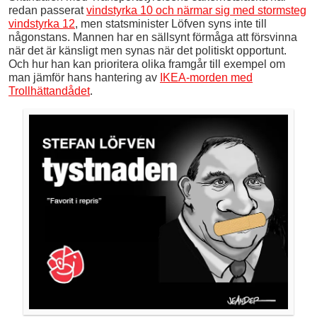
redan passerat
vindstyrka 10 och närmar sig med stormsteg
vindstyrka 12
, men statsminister Löfven syns inte till
någonstans. Mannen har en sällsynt förmåga att försvinna
när det är känsligt men synas när det politiskt opportunt.
Och hur han kan prioritera olika framgår till exempel om
man jämför hans hantering av
IKEA-morden med
Trollhättandådet
.