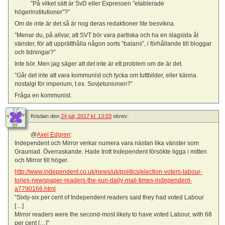
”På vilket sätt är SvD eller Expressen ”etablerade
högerinstitutioner”?”
Om de inte är det så är nog deras redaktioner lite besvikna.
”Menar du, på allvar, att SVT bör vara partiska och ha en slagsida åt
vänster, för att upprätthålla någon sorts ”balans”, i förhållande till bloggar
och tidningar?”
Inte bör. Men jag säger att det inte är ett problem om de är det.
”Går det inte att vara kommunist och tycka om tuttbilder, eller känna
nostalgi för imperium, t.ex. Sovjetunionen?”
Fråga en kommunist.
Kristian
den
24 juli, 2017 kl. 13:03
skrev:
@
Axel Edgren
:
Independent och Mirror verkar numera vara nästan lika vänster som
Grauniad. Överraskande. Hade trott Independent försökte ligga i mitten
och Mirror till höger.
http://www.independent.co.uk/news/uk/politics/election-voters-labour-
tories-newspaper-readers-the-sun-daily-mail-times-independent-
a7790166.html
”Sixty-six per cent of Independent readers said they had voted Labour
[…]
Mirror readers were the second-most likely to have voted Labour, with 68
per cent […]”