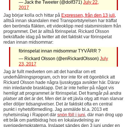
— Jack the Tweeter (@dolf371)
July 22,
2017
Jag börjar kolla och hittar på
Expressen, från den 13 juli
,
alltså innan skandalen med Transportstyrelsen har träffat
den berömda fläkten, ett videoklipp med statsministern från
programmet. Det är alltså förinspelat. Rickard Olsson
bekräftade idag på twitter att det faktiskt var förinspelat
redan innan midsommar:
förinspelat innan midsommar TYVÄRR ?
— Rickard Olsson (@enRickardOlsson)
July
23, 2017
Jag är fullt medveten om att det handlar om ett
underhållningsprogram, och tror inte för ett ögonblick att
Rickard Olsson hade några ljusskygga avsikter här. Därav
min inledande brasklapp. Det är inte heller på något vis
hemligt att programmet är förinspelat. Det framgår
på andra
platser
att det är det. Men det är ett jävla otyg att man slarvar
eller döljer tidsangivelser. Det är faktiskt ofta en central
punkt i nyhetsförmedling. Jag anmälde bl.a. 2013 ett
nyhetsinslag i Rapport där
snön föll i juni
, där man drog upp
ett bråk om partibidrag hos en lokalavdelning av
sverigedemokraterna. Inslaget sändes den 3 juni under en