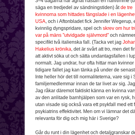
3–4 dagarna har ägnat nästan en halvtimme (de
säga en tredjedel av sändningstiden) åt
de tre
kvinnorna som hittades fängslade i en lägenhet
USA
, och i Aftonbladet fick Jennifer Wegerup, 
kvinnlig dyngspridare, spel och
skrev om hur tr
var på mäns ”utvidgade självmord”
och nämne
specifikt två italienska fall. (Tacka vet jag
Joha
Hakelius krönika
, det är svårt att tro, men det
att aktivt söka ut och sätta undantagsfallen i l
normalt. Jag undrar, hur ofta hittar man kvinnor
tidigare fallet jag kan tänka på under de senas
Inte heller hör det till normaliteterna, vare sig 
familjemedlemmar innan de tar livet av sig. Ja
Jag råkar däremot faktiskt känna en kvinna vars 
av den anlitade barnhjälpen som var en rysk, 
utan visade sig också vara ett psykfall med ett 
psykiatrins effektivitet. Men om vi lämnar det dä
relevanta för dig och mig här i Sverige?
Går du runt i din lägenhet och detaljgranskar d