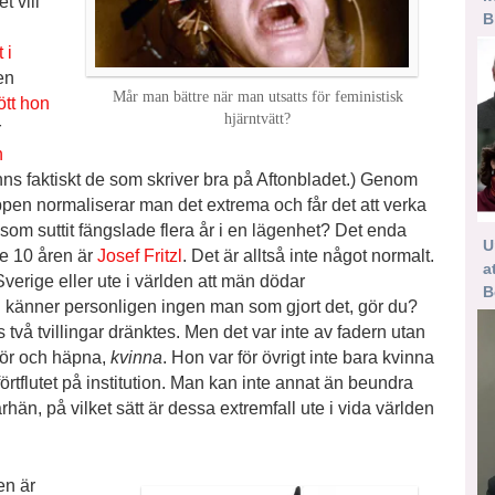
t vill
B
 i
en
Mår man bättre när man utsatts för feministisk
ött hon
hjärntvätt?
r
n
 finns faktiskt de som skriver bra på Aftonbladet.) Genom
uppen normaliserar man det extrema och får det att verka
 som suttit fängslade flera år i en lägenhet? Det enda
U
te 10 åren är
Josef Fritzl
. Det är alltså inte något normalt.
a
i Sverige eller ute i världen att män dödar
B
g känner personligen ingen man som gjort det, gör du?
två tvillingar dränktes. Men det var inte av fadern utan
hör och häpna,
kvinna
. Hon var för övrigt inte bara kvinna
förtflutet på institution. Man kan inte annat än beundra
rhän, på vilket sätt är dessa extremfall ute i vida världen
en är