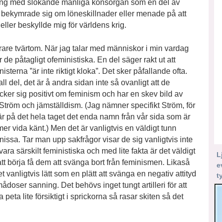
ring med slokande manliga könsorgan som en del av
d bekymrade sig om löneskillnader eller menade på att
ller beskyllde mig för världens krig.
are tvärtom. När jag talar med människor i min vardag
r de påtagligt ofeministiska. En del säger rakt ut att
nisterna ”är inte riktigt kloka”. Det sker påfallande ofta.
all del, det är å andra sidan inte så ovanligt att de
ycker sig positivt om feminism och har en skev bild av
Ström och jämställdism. (Jag nämner specifikt Ström, för
är på det hela taget det enda namn från vår sida som är
 mer vida känt.) Men det är vanligtvis en väldigt tunn
rnissa. Tar man upp sakfrågor visar de sig vanligtvis inte
 vara särskilt feministiska och med lite fakta är det väldigt
L
 att börja få dem att svänga bort från feminismen. Likaså
e
et vanligtvis lätt som en plätt att svänga en negativ attityd
t
oser sanning. Det behövs inget tungt artilleri för att
ta lite försiktigt i sprickorna så rasar skiten så det