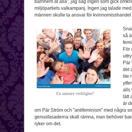
barnhem åt alla”, jag såg ingen som gick omk
miljöpartiets valkampanj. Ingen jag talade me
männen skulle ta ansvar för kvinnomisshandel e
Snar
så ä
femi
För 
uttr
Pär 
det 
lite
ytfe
alls
En sannare verklighet?
lätt
är d
om Pär Ström och ”antifeminism” med några småd
genusfasaderna skall rämna, man behöver bara pe
ryker om det.