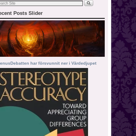
ecent Posts Slider
enusDebatten har försvunnit ner i Värdedjupet