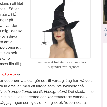
ans i ett litet
ndel. Sätter
går att få
ånger på
 än vänder
A
 mig lider av
S
o och driva
m
men om du
portionerligt
t leva helt
skulle
Feministiskt Initiativ rekommenderar
st illa till.)
6–8 spindlar per lägenhet
, våldtäkt,
ta
 det onormala och gör det till vardag. Jag har två delar
ka in emellan med ett inlägg som inte fokuserar på
v och proportioner, del B, Verkligheten
.) Det skadar inte
örlita sig till det filtrerade och koncentrerade elände vi
 såg jag ingen som gick omkring skrek ”ropen skalla,