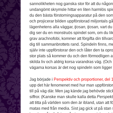
sannolikheten nog ganska stor för att du någonst
undangömt skrymsle hittar en liten harmlös spi
du den bästa förstorningsapparatur på den som 
och projicerar bilden uppförstorad miljontals g
lägenhetens alla väggar,
tjosan, tjosan,
vart du
dig ser du en monstruös spindel som, om du likt
grav arachnofobi, kommer att förgifta din tillvar
dig till sammanbrottets rand. Spindeln finns, 
själv inte uppförstorar den och låter den ta opro
stor plats så kommer du och den förmodligen at
skilda liv och aldrig korsa varandras väg. (Och 
vägarna korsas är det nog spindeln som ligger me
Jag började i
Perspektiv och proportioner, del 1
upp det här fenomenet med hur man uppförstorar
till på väg där. Men jag kände jag behövde stic
siffror. (Kanske man skulle kalla detta
Perspekti
att titta på världen som den är ibland, utan att f
matas med från media. Sist jag gick ut på stan