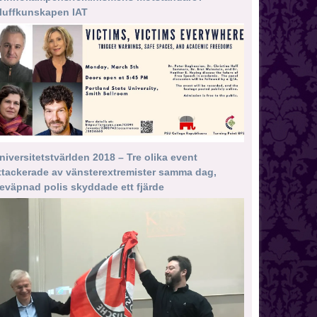
luffkunskapen IAT
niversitetstvärlden 2018 – Tre olika event
ttackerade av vänsterextremister samma dag,
eväpnad polis skyddade ett fjärde