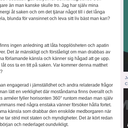
gare än man kanske skulle tro. Jag har själv mina
nergi åt saken och om det tjänar något till i det långa
 hela, blunda för vansinnet och leva sitt liv bäst man kan?
finns ingen anledning att låta hopplösheten och apatin
ver. Det är mänskligt och förståeligt om man drabbas av
a förlamande känsla och känner sig hågad att ge upp.
låt oss ta en titt på saken. Var kommer denna matthet
n?
J
C
an engagerad i jämställdhet och andra relaterade frågor
man lätt en verklighet där moståndarna finns överallt och
s arméer fyller horisonten 360° runtom medan man själv
sammans med några enstaka vänner försöker hålla fortet.
ma känsla som drabbar den enskilde medborgaren när
e tar strid mot staten och myndigheter. Det är kört redan
 början och nederlaget oundvikligt.