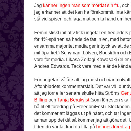
Jag
känner ingen man som mördat sin fru
, och
jag erkänner att det kan ha förekommit. Inte kän
stå vid spisen och laga mat och ta hand om h
Feministiskt initiativ fick ungefär en tredjedels 
för 4%-spärren så hade de fått in
en
, med beto
ensamma majoritet media ger intryck av att de s
miljöpartiet.) Schyman, Löfven, Bodström och B
vore för media. Likaså Zolfagi Kawasaki (elle
Andrea Edwards. Tack vare media är de kända, 
För ungefär två år satt jag mest och var motvall
Aftonbladets kommentarsfält. Det var väl oundvi
att jag förr eller senare skulle hitta Ströms
Genu
Billing
och
Tanja Bergkvist
(som förresten skall
hållit ett föredrag på FreedomFest i Stockholm 
det kommer att läggas ut på nätet, och tar inge
annan upp det då så kommer jag att göra det. 
tiden du väntar kan du titta på
hennes föredrag 