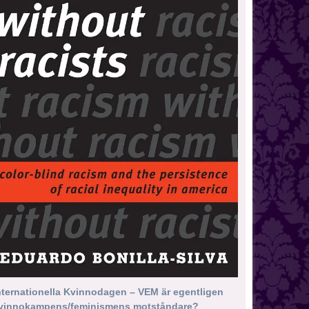
nternationella Kvinnodagen – VEM är egentligen
vinnokampens/feminismens motståndare?