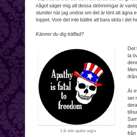
något säger mig att dessa strömningar är vanli
stunder när jag undrar om det är lönt att ägna e
loppet. Vore det inte bättre att bara skita i det
Känner du dig träffad?
Det 
ta ö
denn
Men 
ifrå
Är m
ser 
dera
till
Sam
denn
Låt inte apatin segra
från