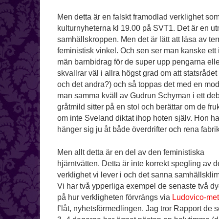
Men detta är en falskt framodlad verklighet so
kulturnyheterna kl 19.00 på SVT1. Det är en utm
samhällskroppen. Men det är lätt att läsa av te
feministisk vinkel. Och sen ser man kanske ett i
män barnbidrag för de super upp pengarna eller 
skvallrar väl i allra högst grad om att statsr
och det andra?) och så toppas det med en mode
man samma kväll av Gudrun Schyman i ett deb
gråtmild sitter på en stol och berättar om de fr
om inte Sveland diktat ihop hoten själv. Hon h
hänger sig ju åt både överdrifter och rena fabrik
Men allt detta är en del av den feministiska
hjärntvätten. Detta är inte korrekt spegling av 
verklighet vi lever i och det sanna samhällsklim
Vi har två ypperliga exempel de senaste två d
på hur verkligheten förvrängs via
Ludovico-me
f’låt, nyhetsförmedlingen. Jag tror Rapport de 