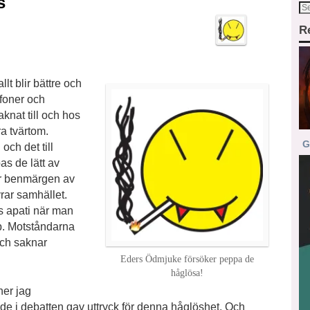
s
R
lt blir bättre och
efoner och
knat till och hos
ra tvärtom.
G
ch det till
s de lätt av
ur benmärgen av
ar samhället.
lös apati när man
pp. Motståndarna
och saknar
Eders Ödmjuke försöker peppa de
håglösa!
ner jag
de i debatten gav uttryck för denna håglöshet. Och