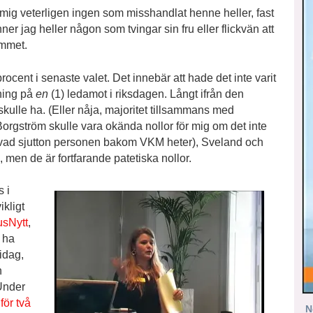
 mig veterligen ingen som misshandlat henne heller, fast
ner jag heller någon som tvingar sin fru eller flickvän att
emmet.
procent i senaste valet. Det innebär att hade det inte varit
ning på
en
(1) ledamot i riksdagen. Långt ifrån den
kulle ha. (Eller nåja, majoritet tillsammans med
orgström skulle vara okända nollor för mig om det inte
r vad sjutton personen bakom VKM heter), Sveland och
men de är fortfarande patetiska nollor.
s i
kligt
sNytt
,
 ha
idag,
n
Under
för två
N