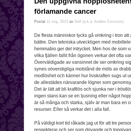
Den uppgivna hopplösheten
förlamande cancer
Postat
11 maj, 2013
av
Dolf (a.k.a. Anders Ericsson)
De flesta människor tycks gå omkring i tron att al
bättre. Den tekniska utveckligen med mobiltel
hemmabio ger det intrycket. Men hos de som va
vilka fjällen fallit från ögonen verkar det ofta va
Överväldigade av vansinnet de ser omkring sig o
synes oöverstigliga motstånd de möts av drabba
modlöshet och känner hur livskraften sugs ut 
de allestädes närvarande lögner som genomsyr
Det är lätt att bli kraftlös och sjunka ner i tröst
ingen stans kan se en ljusning eller något ho
är så många och starka, själv är man bara en 
resurser. Eller så verkar det i alla fall.
På väldigt kort tid råkade jag ut för att tre perso
respekterar och ser som drivande och tongivan