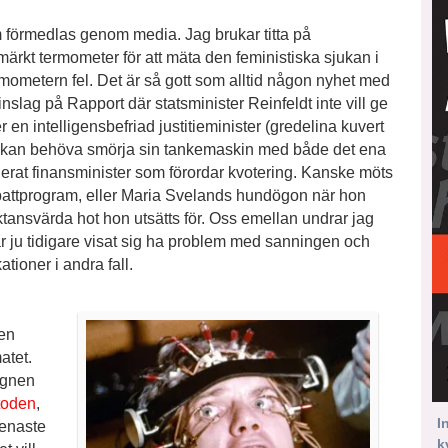
m förmedlas genom media. Jag brukar titta på
ärkt termometer för att mäta den feministiska sjukan i
rmometern fel. Det är så gott som alltid någon nyhet med
nslag på Rapport där statsminister Reinfeldt inte vill ge
en intelligensbefriad justitieminister (gredelina kuvert
ådet kan behöva smörja sin tankemaskin med både det ena
rat finansminister som förordar kvotering. Kanske möts
attprogram, eller Maria Svelands hundögon när hon
uktansvärda hot hon utsätts för. Oss emellan undrar jag
ar ju tidigare visat sig ha problem med sanningen och
ationer i andra fall.
den
atet.
ygnen
toden
,
I
senaste
k