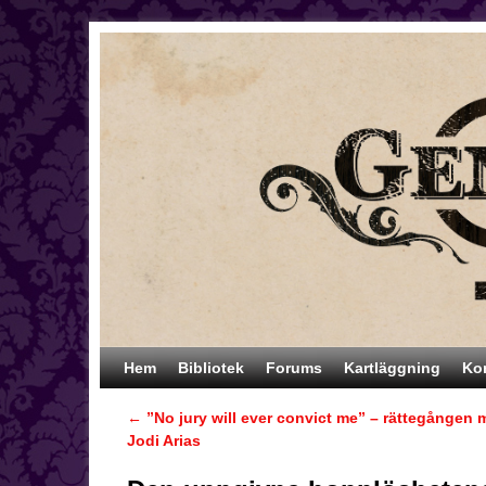
Hoppa till huvudinnehåll
Hoppa till sekundärt innehåll
Hem
Bibliotek
Forums
Kartläggning
Ko
←
”No jury will ever convict me” – rättegången 
Inläggsnavigering
Jodi Arias