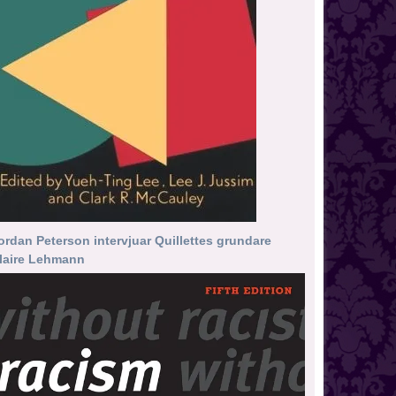
ordan Peterson intervjuar Quillettes grundare
laire Lehmann