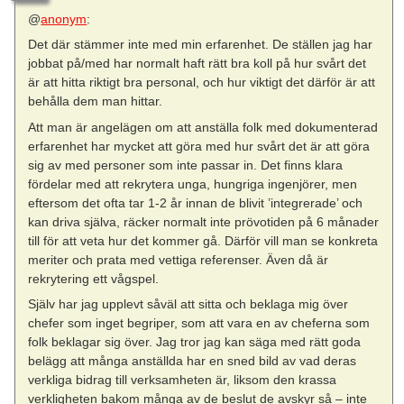
@
anonym
:
Det där stämmer inte med min erfarenhet. De ställen jag har
jobbat på/med har normalt haft rätt bra koll på hur svårt det
är att hitta riktigt bra personal, och hur viktigt det därför är att
behålla dem man hittar.
Att man är angelägen om att anställa folk med dokumenterad
erfarenhet har mycket att göra med hur svårt det är att göra
sig av med personer som inte passar in. Det finns klara
fördelar med att rekrytera unga, hungriga ingenjörer, men
eftersom det ofta tar 1-2 år innan de blivit ’integrerade’ och
kan driva själva, räcker normalt inte prövotiden på 6 månader
till för att veta hur det kommer gå. Därför vill man se konkreta
meriter och prata med vettiga referenser. Även då är
rekrytering ett vågspel.
Själv har jag upplevt såväl att sitta och beklaga mig över
chefer som inget begriper, som att vara en av cheferna som
folk beklagar sig över. Jag tror jag kan säga med rätt goda
belägg att många anställda har en sned bild av vad deras
verkliga bidrag till verksamheten är, liksom den krassa
verkligheten bakom många av de beslut de avskyr så – inte