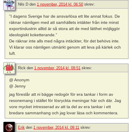
Nils D
den
1 november, 2014 kl. 06:50
skrev:
”I dagens Sverige har de ansvarlösa ett lite annat fokus. De
räknar nämligen med att samhällets intäkter från inte minst
exportindustrin alltid är så stora att de med lätthet möjliggör
ideologiskt koketterande.”
De räknar inte alls med några intäckter, för det behövs inte.
Vi klarar oss nämligen utmärkt genom att leva på kärlek och
luft.
Rick
den
1 november, 2014 kl. 08:51
skrev:
@ Anonym
@ Jenny
jag föreslår att ni bägge redogör för era tankar i form av
resonemang i stället för lösryckta meningar här och där. Jag
vore mycket intresserad av att ta del av era tankar i ett
bredare sammanhang och jag lovar läsa och kommentera.
Erik
den
1 november, 2014 kl. 09:11
skrev: