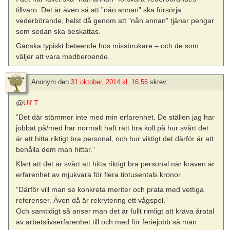
tillvaro. Det är även så att ”nån annan” ska försörja
vederbörande, helst då genom att ”nån annan” tjänar pengar
som sedan ska beskattas.
Ganska typiskt beteende hos missbrukare – och de som
väljer att vara medberoende.
Anonym
den
31 oktober, 2014 kl. 16:56
skrev:
@
Ulf T
:
”Det där stämmer inte med min erfarenhet. De ställen jag har
jobbat på/med har normalt haft rätt bra koll på hur svårt det
är att hitta riktigt bra personal, och hur viktigt det därför är att
behålla dem man hittar.”
Klart att det är svårt att hitta riktigt bra personal när kraven är
erfarenhet av mjukvara för flera tiotusentals kronor.
”Därför vill man se konkreta meriter och prata med vettiga
referenser. Även då är rekrytering ett vågspel.”
Och samtidigt så anser man det är fullt rimligt att kräva åratal
av arbetslivserfarenhet till och med för feriejobb så man