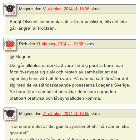
Magnus
den
31 oktober, 2014 kl. 15:36
skrev:
Bengt Olssons kommentar att ”alla är pacifister, tills det inte
går längre” är klockren.
Rick
den
31 oktober, 2014 kl. 15:58
skrev:
@ Magnus
Det går alldeles utmärkt att vara ihärdig pacifist bara man
först övertygat sig själv och resten av samhället att det
ingenting finns värt att försvara. På samma sätt förhåller det
sig med de välståndsskapande proesserna i dagens Sverige.
Se bara till att samhället betraktar dem som i grunden
ofattbart orättvisa och låt syndafloden komma.
Magnus
den
31 oktober, 2014 kl. 16:55
skrev:
Tror snarare det är det gamla syndromet att ”nån annan ska
göra det”.
I det här fallet ska ”nån annan” försvara vederbörandes