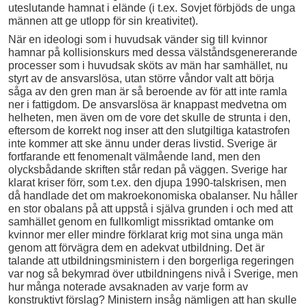
uteslutande hamnat i elände (i t.ex. Sovjet förbjöds de unga
männen att ge utlopp för sin kreativitet).
När en ideologi som i huvudsak vänder sig till kvinnor
hamnar på kollisionskurs med dessa välståndsgenererande
processer som i huvudsak sköts av män har samhället, nu
styrt av de ansvarslösa, utan större våndor valt att börja
såga av den gren man är så beroende av för att inte ramla
ner i fattigdom. De ansvarslösa är knappast medvetna om
helheten, men även om de vore det skulle de strunta i den,
eftersom de korrekt nog inser att den slutgiltiga katastrofen
inte kommer att ske ännu under deras livstid. Sverige är
fortfarande ett fenomenalt välmående land, men den
olycksbådande skriften står redan på väggen. Sverige har
klarat kriser förr, som t.ex. den djupa 1990-talskrisen, men
då handlade det om makroekonomiska obalanser. Nu håller
en stor obalans på att uppstå i själva grunden i och med att
samhället genom en fullkomligt missriktad omtanke om
kvinnor mer eller mindre förklarat krig mot sina unga män
genom att förvägra dem en adekvat utbildning. Det är
talande att utbildningsministern i den borgerliga regeringen
var nog så bekymrad över utbildningens nivå i Sverige, men
hur många noterade avsaknaden av varje form av
konstruktivt förslag? Ministern insåg nämligen att han skulle