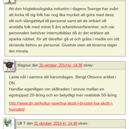
Att den högteknologiska industrin i dagens Sverige har svårt
att locka till sig folk har nog lika mycket att göra med dess
slit-och-slängattityd till personal samt att de enbart vill
anställa folk med minst 5 års arbetslivserfarenhet, och när
personalen behöver internutbildas då är det enklare att
sparka rubbet, för att därefter gå ut och gråta i media om sitt
skriande behov av personal. Givetvis utan att lönerna stiger
det minsta.
Magnus
den
31 oktober, 2014 kl. 14:36
skrev:
Läste nåt i samma stil häromdagen, Bengt Olssons artikel i
DN.
Handlar egentligen om skillnaden i ansvar mellan en
egotrippad 20-åring och en betydligt mer realistisk 50-åring.
http://www.dn.se/kultur-noje/tva-skott-i-brostet-tva-skott-i-
huvudet/
Ulf T
den
31 oktober, 2014 kl. 14:46
skrev: