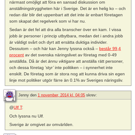
närmast omöjligt att föra en sansad diskussion om
anställningstryggheten här i Sverige. Det är en helig ko – och
redan där blir det uppenbart att det inte är enbart företagen
som skapat det regelverk som vi har nu.
Sedan är det fel att dra alla branscher över en kam. I vissa
jobb är personer i princip utbytbara, medan det i andra jobb
är väldigt svårt och dyrt att ersätta duktiga individer.
Dessutom – och här kan Jenny lyssna också –
består 99,4
procent
av det svenska näringslivet av företag med 0-49
anställda. Då är det
ännu viktigare
att anställa rätt personer,
och dessa företag ’styr’ inte politiken – i synnerhet inte
enskilt. De företag som är stora nog att kunna driva sin egen
linje mot politiker utgör färre än 0.1% av Sveriges näringsliv.
Jenny
den
1 november, 2014 kl. 04:05
skrev:
@
Ulf T
:
Och lyssna nu Ulf.
Sverige är omgivet av omvärlden.