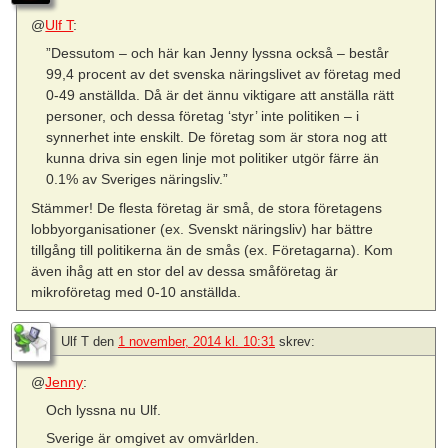
@
Ulf T
:
”Dessutom – och här kan Jenny lyssna också – består
99,4 procent av det svenska näringslivet av företag med
0-49 anställda. Då är det ännu viktigare att anställa rätt
personer, och dessa företag ‘styr’ inte politiken – i
synnerhet inte enskilt. De företag som är stora nog att
kunna driva sin egen linje mot politiker utgör färre än
0.1% av Sveriges näringsliv.”
Stämmer! De flesta företag är små, de stora företagens
lobbyorganisationer (ex. Svenskt näringsliv) har bättre
tillgång till politikerna än de smås (ex. Företagarna). Kom
även ihåg att en stor del av dessa småföretag är
mikroföretag med 0-10 anställda.
Ulf T
den
1 november, 2014 kl. 10:31
skrev:
@
Jenny
:
Och lyssna nu Ulf.
Sverige är omgivet av omvärlden.