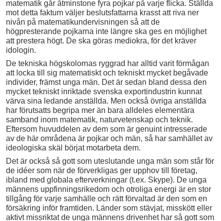
matematik går åtminstone fyra pojkar på varje flicka. Ställda
mot detta faktum väljer beslutsfattarna krasst att riva ner
nivån på matematikundervisningen så att de
högpresterande pojkarna inte längre ska ges en möjlighet
att prestera högt. De ska göras mediokra, för det kräver
idologin.
De tekniska högskolornas ryggrad har alltid varit förmågan
att locka till sig matematiskt och tekniskt mycket begåvade
individer, främst unga män. Det är sedan bland dessa den
mycket tekniskt inriktade svenska exportindustrin kunnat
värva sina ledande anställda. Men också övriga anställda
har förutsatts begripa mer än bara alldeles elementära
samband inom matematik, naturvetenskap och teknik.
Eftersom huvuddelen av dem som är genuint intresserade
av de här områdena är pojkar och män, så har samhället av
ideologiska skäl börjat motarbeta dem.
Det är också så gott som uteslutande unga män som står för
de idéer som när de förverkligas ger upphov till företag,
ibland med globala efterverkningar (t.ex. Skype). De unga
männens uppfinningsrikedom och otroliga energi är en stor
tillgång för varje samhälle och rätt förvaltad är den som en
försäkring inför framtiden. Länder som stävjat, misskött eller
aktivt missriktat de unga männens drivenhet har så gott som