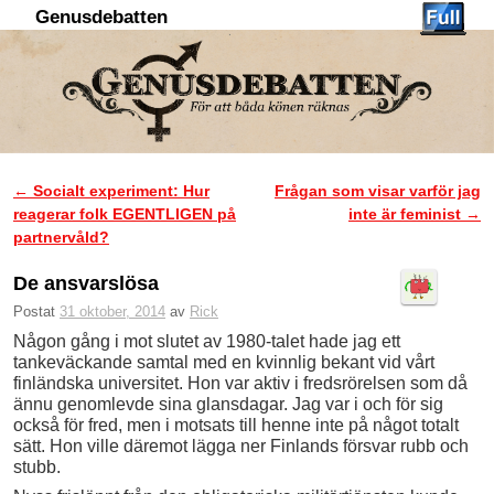
Genusdebatten
Hoppa till huvudinnehåll
Hoppa till sekundärt innehåll
←
Socialt experiment: Hur
Frågan som visar varför jag
Inläggsnavigering
reagerar folk EGENTLIGEN på
inte är feminist
→
partnervåld?
De ansvarslösa
Postat
31 oktober, 2014
av
Rick
Någon gång i mot slutet av 1980-talet hade jag ett
tankeväckande samtal med en kvinnlig bekant vid vårt
finländska universitet. Hon var aktiv i fredsrörelsen som då
ännu genomlevde sina glansdagar. Jag var i och för sig
också för fred, men i motsats till henne inte på något totalt
sätt. Hon ville däremot lägga ner Finlands försvar rubb och
stubb.