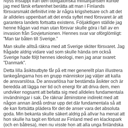
Nyss frisläppt från den obligatoriska militärtjänsten kunde
jag med färsk erfarenhet berätta att man i Finlands
försvarsmakt definitivt inte är några krigshetsare och att det
är alldeles uppenbart att det enda syftet med försvaret är att
garantera landets fortsatta existens. Följaktligen ställde jag
henne frågan vad man utan försvar skulle göra i fall av en
invasion från Sovjetunionen. Hennes svar var oförglömligt:
”Man tar båten till Sverige.”
Man skulle alltså räkna med att Sverige sköter försvaret. Jag
frågade aldrig vidare vad som skulle hända om också
Sverige hade följt hennes ideologi, men jag anar svaret:
”Danmark”.
Detta lilla åsiktsutbyte får på ett mer generellt plan illustrera
tankegångarna hos en grupp människor jag väljer att kalla
de ansvarslösa. De ansvarlösa har bestämda åsikter och är
beredda att lägga ner tid och energi för att driva dem, men
undviker nogsamt att befatta sig med alldeles fundamentala
invändningar i sak. De räknar åtminstone indirekt med att
någon annan ändå ordnar upp det där fundamentala så att
de kan fortsätta plädera för det de anser vara det absoluta
goda. Min bekanta skulle säkert aldrig på allvar ha menat att
hon skulle ha tagit en förlust av Finland med en klackspark
(och en båtresa), men nu visste hon att alla unga finländska