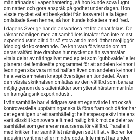
män tränades i vapenhantering, så hon kunde sova lugnt
om natten och göra anspråk på godhet under dagen. Hon
visste mycket väl att beskyddet från försvaret i alla lägen
omfattade även henne, så hon kunde kokettera med fred.
I dagens Sverige har de ansvarlösa ett lite annat fokus. De
räknar nämligen med att samhällets intäkter från inte minst
exportindustrin alltid är så stora att de med lätthet möjliggör
ideologiskt koketterande. De kan vara förvissade om att
deras välfärd inte drabbas hur mycket de än svartmålar
vitala delar av näringslivet med epitet som ”gubbvälde” eller
planerar det femtioelfte programmet för att andelen kvinnor i
ledningen ska vara minst hälften även om andelen kvinnor i
hela verksamheten knappt överstiger en tiondedel. Även
den värsta skrikhalsen omfattas av den välfärd som bara är
möjlig genom de skatteintäkter som ytterst härstammar från
en framgångsrik exportindustri.
I vårt samhälle har vi tidigare sett ett egenvärde i att också
kontroversiella uppfattningar ska få föras fram och därför har
det egentligen ur ett samhälleligt helhetsperspektiv inte ens
varit särskilt kontroversiellt med häftig kritik mot de delar av
samhället som genererar resurserna för välfärd. Parallellt
med kritiken har samhället nämligen sett till att villkoren för
industrin varit mer eller mindre goda. Inte minst har under