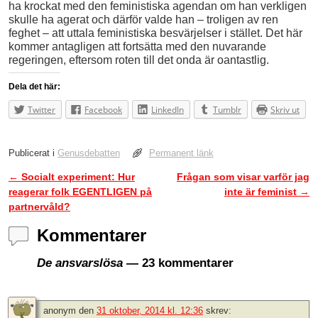
ha krockat med den feministiska agendan om han verkligen
skulle ha agerat och därför valde han – troligen av ren
feghet – att uttala feministiska besvärjelser i stället. Det här
kommer antagligen att fortsätta med den nuvarande
regeringen, eftersom roten till det onda är oantastlig.
Dela det här:
Twitter
Facebook
LinkedIn
Tumblr
Skriv ut
Publicerat i
Genusdebatten
Permanent länk
←
Socialt experiment: Hur
Frågan som visar varför jag
Inläggsnavigering
reagerar folk EGENTLIGEN på
inte är feminist
→
partnervåld?
Kommentarer
De ansvarslösa
— 23 kommentarer
anonym
den
31 oktober, 2014 kl. 12:36
skrev: