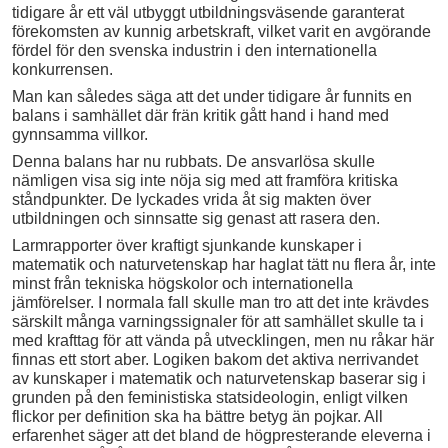
tidigare år ett väl utbyggt utbildningsväsende garanterat
förekomsten av kunnig arbetskraft, vilket varit en avgörande
fördel för den svenska industrin i den internationella
konkurrensen.
Man kan således säga att det under tidigare år funnits en
balans i samhället där frän kritik gått hand i hand med
gynnsamma villkor.
Denna balans har nu rubbats. De ansvarlösa skulle
nämligen visa sig inte nöja sig med att framföra kritiska
ståndpunkter. De lyckades vrida åt sig makten över
utbildningen och sinnsatte sig genast att rasera den.
Larmrapporter över kraftigt sjunkande kunskaper i
matematik och naturvetenskap har haglat tätt nu flera år, inte
minst från tekniska högskolor och internationella
jämförelser. I normala fall skulle man tro att det inte krävdes
särskilt många varningssignaler för att samhället skulle ta i
med krafttag för att vända på utvecklingen, men nu råkar här
finnas ett stort aber. Logiken bakom det aktiva nerrivandet
av kunskaper i matematik och naturvetenskap baserar sig i
grunden på den feministiska statsideologin, enligt vilken
flickor per definition ska ha bättre betyg än pojkar. All
erfarenhet säger att det bland de högpresterande eleverna i