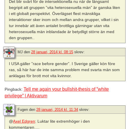
Det blir svårt för de intersektionella nu när de långsamt
begripit att gruppen ”vita heterosexuella män” är ganska liten
i ett globalt perspektivt. Överlägset flest mänskliga
interaktioner sker inom och mellan andra grupper, vilket i sin
tur innebär att även antalet brottliga gärningar utan vita
heterosexuella män inblandade är betydligt större än med
den gruppen..
MJ
den
28 januari, 2014 kl. 08:15
skrev:
I USA gäller ”race before gender”. I Sverige gäller kön före
ras, så här har de inte samma problem med svarta män som
anklagas för brott mot vita kvinnor.
Tell me again your bullshit-thesis of ”white
Pingback:
privilege” | Aktivarum
Fugen
den
28 januari, 2014 kl. 11:34
skrev:
@
Axel Edgren
: Luktar lite extremhöger i den
kommentaren….