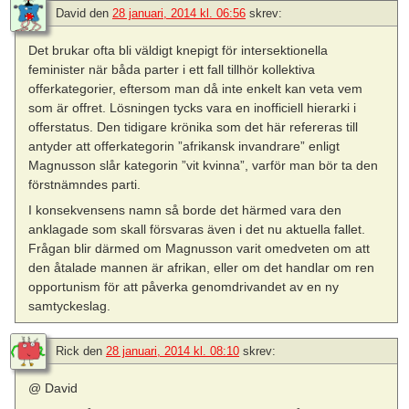
David
den
28 januari, 2014 kl. 06:56
skrev:
Det brukar ofta bli väldigt knepigt för intersektionella
feminister när båda parter i ett fall tillhör kollektiva
offerkategorier, eftersom man då inte enkelt kan veta vem
som är offret. Lösningen tycks vara en inofficiell hierarki i
offerstatus. Den tidigare krönika som det här refereras till
antyder att offerkategorin ”afrikansk invandrare” enligt
Magnusson slår kategorin ”vit kvinna”, varför man bör ta den
förstnämndes parti.
I konsekvensens namn så borde det härmed vara den
anklagade som skall försvaras även i det nu aktuella fallet.
Frågan blir därmed om Magnusson varit omedveten om att
den åtalade mannen är afrikan, eller om det handlar om ren
opportunism för att påverka genomdrivandet av en ny
samtyckeslag.
Rick
den
28 januari, 2014 kl. 08:10
skrev:
@ David