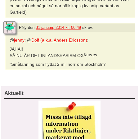
en social och något så när sällskaplig kvinnlig variant av
Garfield)
PNy
den
31 januari, 2014 kl. 06:49
skrev:
@
jenny
: @
Dolf (a.k.a. Anders Ericsson)
:
JAHA!!
SÅ NU ÄR DET INLANDSRASISM OXÅ!!!???
”Smålänning som flyttat 2 mil norr om Stockholm”
Aktuellt