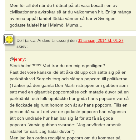
Men för all del när du tröttnat på att vara bosatt i en av
civilisationens avkrokar så är du välkommen hit. Enligt många
av mina uppåt landet födda vänner så har vi Sveriges
godaste falafel här i Malmö. Mums…
Dolf (a.k.a. Anders Ericsson)
den
31 januari, 2014 kl. 01:27
skrev:
@
jenny
:
Stockholm!?!?!? Vad tror du om mig egentligen?
Fast det vore kanske idé att åka dit upp och sätta sig på en
parkbänk vid Sergels torg och slänga popcorn till politikerna.
(Tänker på den gamla Don Martin-strippen om gubben som
satt med en gigantisk popcornpåse och matade duvor på en
parkbänkt, och folk upptäckte hur goda hans popcorn var så
de flockade sig runt honom och åt av hans popcorn. Tills en
person då sa att det var de godaste popcorn han någonsin
ätit och undrade hur han bar sig åt för att få så goda
popcorn. Varvid gubben svarade: ”Jag använder arsenik
istället för salt. Jag hatar duvor.”)
Men jag kan ordna reguljära popcorn om du kommer på