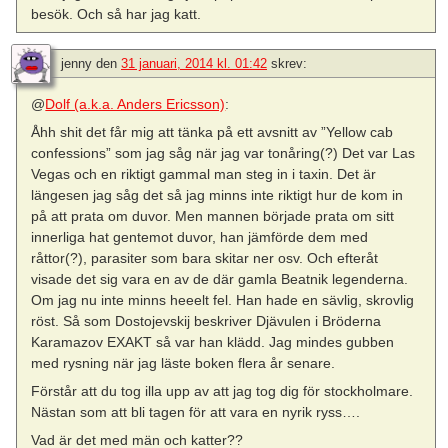
besök. Och så har jag katt.
jenny
den
31 januari, 2014 kl. 01:42
skrev:
@
Dolf (a.k.a. Anders Ericsson)
:
Åhh shit det får mig att tänka på ett avsnitt av ”Yellow cab
confessions” som jag såg när jag var tonåring(?) Det var Las
Vegas och en riktigt gammal man steg in i taxin. Det är
längesen jag såg det så jag minns inte riktigt hur de kom in
på att prata om duvor. Men mannen började prata om sitt
innerliga hat gentemot duvor, han jämförde dem med
råttor(?), parasiter som bara skitar ner osv. Och efteråt
visade det sig vara en av de där gamla Beatnik legenderna.
Om jag nu inte minns heeelt fel. Han hade en sävlig, skrovlig
röst. Så som Dostojevskij beskriver Djävulen i Bröderna
Karamazov EXAKT så var han klädd. Jag mindes gubben
med rysning när jag läste boken flera år senare.
Förstår att du tog illa upp av att jag tog dig för stockholmare.
Nästan som att bli tagen för att vara en nyrik ryss….
Vad är det med män och katter??