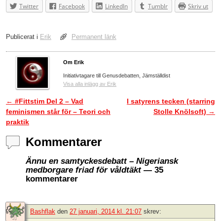
Twitter
Facebook
LinkedIn
Tumblr
Skriv ut
Publicerat i
Erik
Permanent länk
Om Erik
Initiativtagare till Genusdebatten, Jämställdist
Visa alla inlägg av Erik
←
#Fittstim Del 2 – Vad
I satyrens tecken (starring
Inläggsnavigering
feminismen står för – Teori och
Stolle Knölsoft)
→
praktik
Kommentarer
Ännu en samtyckesdebatt – Nigeriansk
medborgare friad för våldtäkt
— 35
kommentarer
Bashflak
den
27 januari, 2014 kl. 21:07
skrev: