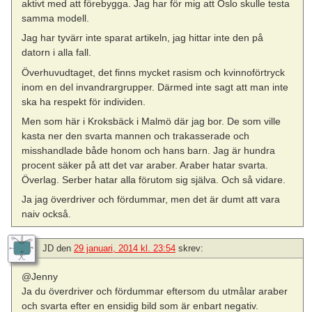
aktivt med att förebygga. Jag har för mig att Oslo skulle testa
samma modell.
Jag har tyvärr inte sparat artikeln, jag hittar inte den på
datorn i alla fall.
Överhuvudtaget, det finns mycket rasism och kvinnoförtryck
inom en del invandrargrupper. Därmed inte sagt att man inte
ska ha respekt för individen.
Men som här i Kroksbäck i Malmö där jag bor. De som ville
kasta ner den svarta mannen och trakasserade och
misshandlade både honom och hans barn. Jag är hundra
procent säker på att det var araber. Araber hatar svarta.
Överlag. Serber hatar alla förutom sig själva. Och så vidare.
Ja jag överdriver och fördummar, men det är dumt att vara
naiv också.
JD
den
29 januari, 2014 kl. 23:54
skrev:
@Jenny
Ja du överdriver och fördummar eftersom du utmålar araber
och svarta efter en ensidig bild som är enbart negativ.