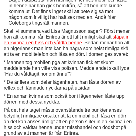
in henne när han gick hemifrån, så att hon inte kunde
komma ut. Det finns inget skäl att bete sig så mot
någon som frivilligt har haft sex med en. Ändå friar
Göteborgs tingsrätt mannen.
Skall vi summera vad Lisa Magnusson säger? Först menar
hon att komma från Eritrea är ett fullt rimligt skäl att
släpa in
en kvinna i en hiss och våldta henne
. Sedan menar hon att
en nigeriansk man inte kan ha några som helst rimliga skäl
att ta en mobiltelefon och låsa en dörr. I domen ges svaret:
* Mannen tog mobilen pga att kvinnan fick ett skumt
meddelande han ville visa polisen. Meddelandet skall lyda:
”Har du våldtagit honom ännu”?
* De är flera som delar lägenheten, han låste dörren av
reflex och lämnade nycklarna på utsidan
* En annan kvinna som också bor i lägenheten låste upp
dörren med dessa nycklar.
På det hela taget måste ovanstående tre punkter anses
betydligt rimligare orsaker att ta en mobil och låsa en dörr
än det kan anses rimligt att en person sliter in en kvinna i en
hiss och våldtar henne under misshandel och dödshot på
grund av att mannen är från Eritrea.