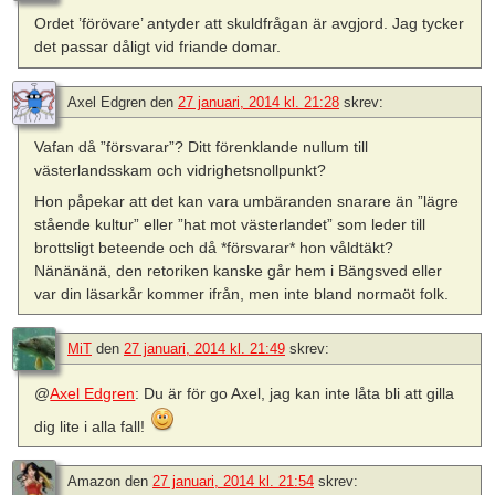
Ordet ’förövare’ antyder att skuldfrågan är avgjord. Jag tycker
det passar dåligt vid friande domar.
Axel Edgren
den
27 januari, 2014 kl. 21:28
skrev:
Vafan då ”försvarar”? Ditt förenklande nullum till
västerlandsskam och vidrighetsnollpunkt?
Hon påpekar att det kan vara umbäranden snarare än ”lägre
stående kultur” eller ”hat mot västerlandet” som leder till
brottsligt beteende och då *försvarar* hon våldtäkt?
Nänänänä, den retoriken kanske går hem i Bängsved eller
var din läsarkår kommer ifrån, men inte bland normaöt folk.
MiT
den
27 januari, 2014 kl. 21:49
skrev:
@
Axel Edgren
: Du är för go Axel, jag kan inte låta bli att gilla
dig lite i alla fall!
Amazon
den
27 januari, 2014 kl. 21:54
skrev: