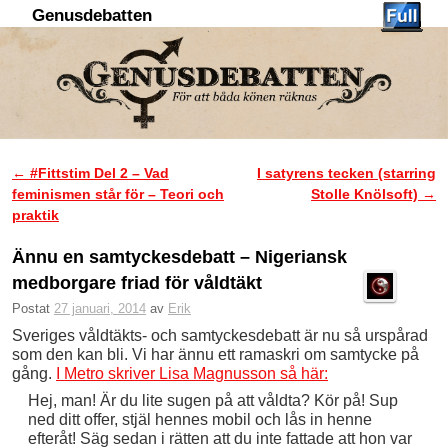
Genusdebatten
Hoppa till huvudinnehåll
Hoppa till sekundärt innehåll
←
#Fittstim Del 2 – Vad
I satyrens tecken (starring
Inläggsnavigering
feminismen står för – Teori och
Stolle Knölsoft)
→
praktik
Ännu en samtyckesdebatt – Nigeriansk
medborgare friad för våldtäkt
Postat
27 januari, 2014
av
Erik
Sveriges våldtäkts- och samtyckesdebatt är nu så urspårad
som den kan bli. Vi har ännu ett ramaskri om samtycke på
gång.
I Metro skriver Lisa Magnusson så här:
Hej, man! Är du lite sugen på att våldta? Kör på! Sup
ned ditt offer, stjäl hennes mobil och lås in henne
efteråt! Säg sedan i rätten att du inte fattade att hon var