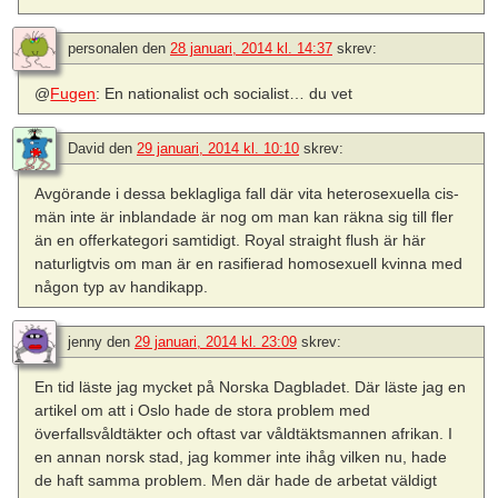
personalen
den
28 januari, 2014 kl. 14:37
skrev:
@
Fugen
: En nationalist och socialist… du vet
David
den
29 januari, 2014 kl. 10:10
skrev:
Avgörande i dessa beklagliga fall där vita heterosexuella cis-
män inte är inblandade är nog om man kan räkna sig till fler
än en offerkategori samtidigt. Royal straight flush är här
naturligtvis om man är en rasifierad homosexuell kvinna med
någon typ av handikapp.
jenny
den
29 januari, 2014 kl. 23:09
skrev:
En tid läste jag mycket på Norska Dagbladet. Där läste jag en
artikel om att i Oslo hade de stora problem med
överfallsvåldtäkter och oftast var våldtäktsmannen afrikan. I
en annan norsk stad, jag kommer inte ihåg vilken nu, hade
de haft samma problem. Men där hade de arbetat väldigt