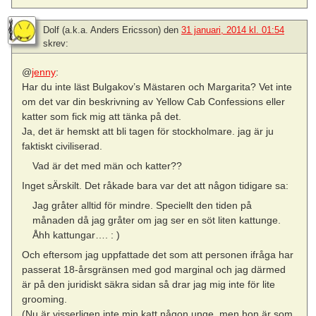
Dolf (a.k.a. Anders Ericsson)
den
31 januari, 2014 kl. 01:54
skrev:
@
jenny
:
Har du inte läst Bulgakov’s Mästaren och Margarita? Vet inte
om det var din beskrivning av Yellow Cab Confessions eller
katter som fick mig att tänka på det.
Ja, det är hemskt att bli tagen för stockholmare. jag är ju
faktiskt civiliserad.
Vad är det med män och katter??
Inget sÄrskilt. Det råkade bara var det att någon tidigare sa:
Jag gråter alltid för mindre. Speciellt den tiden på
månaden då jag gråter om jag ser en söt liten kattunge.
Åhh kattungar…. : )
Och eftersom jag uppfattade det som att personen ifråga har
passerat 18-årsgränsen med god marginal och jag därmed
är på den juridiskt säkra sidan så drar jag mig inte för lite
grooming.
(Nu är visserligen inte min katt någon unge, men hon är som