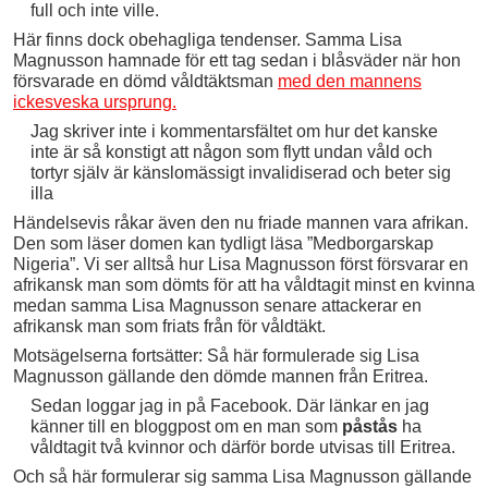
full och inte ville.
Här finns dock obehagliga tendenser. Samma Lisa
Magnusson hamnade för ett tag sedan i blåsväder när hon
försvarade en dömd våldtäktsman
med den mannens
ickesveska ursprung.
Jag skriver inte i kommentarsfältet om hur det kanske
inte är så konstigt att någon som flytt undan våld och
tortyr själv är känslomässigt invalidiserad och beter sig
illa
Händelsevis råkar även den nu friade mannen vara afrikan.
Den som läser domen kan tydligt läsa ”Medborgarskap
Nigeria”. Vi ser alltså hur Lisa Magnusson först försvarar en
afrikansk man som dömts för att ha våldtagit minst en kvinna
medan samma Lisa Magnusson senare attackerar en
afrikansk man som friats från för våldtäkt.
Motsägelserna fortsätter: Så här formulerade sig Lisa
Magnusson gällande den dömde mannen från Eritrea.
Sedan loggar jag in på Facebook. Där länkar en jag
känner till en bloggpost om en man som
påstås
ha
våldtagit två kvinnor och därför borde utvisas till Eritrea.
Och så här formulerar sig samma Lisa Magnusson gällande