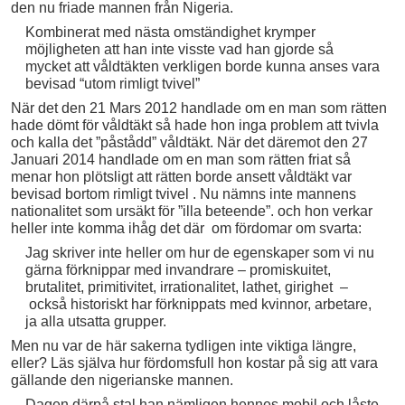
den nu friade mannen från Nigeria.
Kombinerat med nästa omständighet krymper
möjligheten att han inte visste vad han gjorde så
mycket att våldtäkten verkligen borde kunna anses vara
bevisad “utom rimligt tvivel”
När det den 21 Mars 2012 handlade om en man som rätten
hade dömt för våldtäkt så hade hon inga problem att tvivla
och kalla det ”påstådd” våldtäkt. När det däremot den 27
Januari 2014 handlade om en man som rätten friat så
menar hon plötsligt att rätten borde ansett våldtäkt var
bevisad bortom rimligt tvivel . Nu nämns inte mannens
nationalitet som ursäkt för ”illa beteende”. och hon verkar
heller inte komma ihåg det där om fördomar om svarta:
Jag skriver inte heller om hur de egenskaper som vi nu
gärna förknippar med invandrare – promiskuitet,
brutalitet, primitivitet, irrationalitet, lathet, girighet –
också historiskt har förknippats med kvinnor, arbetare,
ja alla utsatta grupper.
Men nu var de här sakerna tydligen inte viktiga längre,
eller? Läs själva hur fördomsfull hon kostar på sig att vara
gällande den nigerianske mannen.
Dagen därpå stal han nämligen hennes mobil och låste