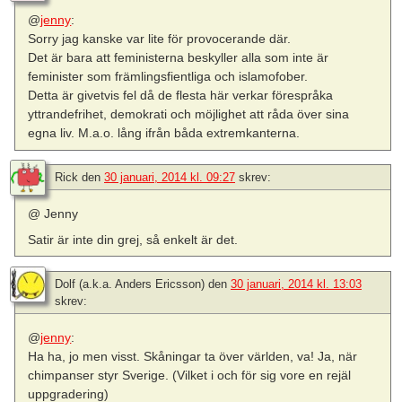
@
jenny
:
Sorry jag kanske var lite för provocerande där.
Det är bara att feministerna beskyller alla som inte är
feminister som främlingsfientliga och islamofober.
Detta är givetvis fel då de flesta här verkar förespråka
yttrandefrihet, demokrati och möjlighet att råda över sina
egna liv. M.a.o. lång ifrån båda extremkanterna.
Rick
den
30 januari, 2014 kl. 09:27
skrev:
@ Jenny
Satir är inte din grej, så enkelt är det.
Dolf (a.k.a. Anders Ericsson)
den
30 januari, 2014 kl. 13:03
skrev:
@
jenny
:
Ha ha, jo men visst. Skåningar ta över världen, va! Ja, när
chimpanser styr Sverige. (Vilket i och för sig vore en rejäl
uppgradering)