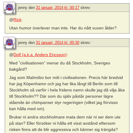
jenny
den
31 januari, 2014 kl. 00:17
skrev:
@
Rick
:
Utan humor överlever man inte. Har du nått vuxen ålder?
jenny
den
31 januari, 2014 kl. 00:30
skrev:
@
Dolf (a.k.a. Anders Ericsson)
:
Med ”civilisationen” menar du då Stockholm, Sveriges
bakgård?
Jag som Malmöbo bor mitt i civilisationen. Precis här bredvid
har jag Köpenhamn och jag har lika långt till Berlin som till
Stockholm så varför i hela fridens namn skulle jag då vilja åka
till Stockholm?? Där som du själv påstår personer lägre
stående än chimpanser styr regeringen (vilket jag förvisso
kan hålla med om).
Brukar ni andra stockholmare mata dem när ni ser dem ute
på stan? Eller försöker ni hålla ett visst avstånd eftersom
risken finns att de blir aggressiva och känner sig trängda?