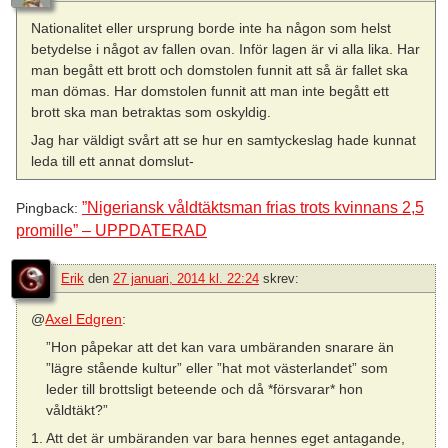
Nationalitet eller ursprung borde inte ha någon som helst
betydelse i något av fallen ovan. Inför lagen är vi alla lika. Har
man begått ett brott och domstolen funnit att så är fallet ska
man dömas. Har domstolen funnit att man inte begått ett
brott ska man betraktas som oskyldig.
Jag har väldigt svårt att se hur en samtyckeslag hade kunnat
leda till ett annat domslut-
”Nigeriansk våldtäktsman frias trots kvinnans 2,5
Pingback:
promille” – UPPDATERAD
Erik
den
27 januari, 2014 kl. 22:24
skrev:
@
Axel Edgren
:
”Hon påpekar att det kan vara umbäranden snarare än
”lägre stående kultur” eller ”hat mot västerlandet” som
leder till brottsligt beteende och då *försvarar* hon
våldtäkt?”
1. Att det är umbäranden var bara hennes eget antagande,