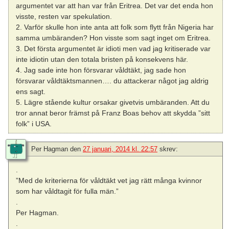
argumentet var att han var från Eritrea. Det var det enda hon
visste, resten var spekulation.
2. Varför skulle hon inte anta att folk som flytt från Nigeria har
samma umbäranden? Hon visste som sagt inget om Eritrea.
3. Det första argumentet är idioti men vad jag kritiserade var
inte idiotin utan den totala bristen på konsekvens här.
4. Jag sade inte hon försvarar våldtäkt, jag sade hon
försvarar våldtäktsmannen…. du attackerar något jag aldrig
ens sagt.
5. Lägre stående kultur orsakar givetvis umbäranden. Att du
tror annat beror främst på Franz Boas behov att skydda ”sitt
folk” i USA.
Per Hagman
den
27 januari, 2014 kl. 22:57
skrev:
.
”Med de kriterierna för våldtäkt vet jag rätt många kvinnor
som har våldtagit för fulla män.”
.
Per Hagman.
.