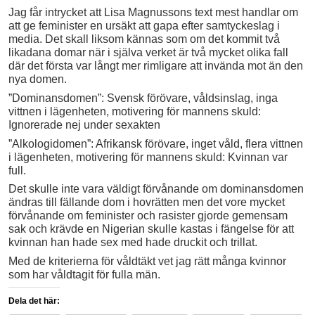
Jag får intrycket att Lisa Magnussons text mest handlar om
att ge feminister en ursäkt att gapa efter samtyckeslag i
media. Det skall liksom kännas som om det kommit två
likadana domar när i själva verket är två mycket olika fall
där det första var långt mer rimligare att invända mot än den
nya domen.
”Dominansdomen”: Svensk förövare, våldsinslag, inga
vittnen i lägenheten, motivering för mannens skuld:
Ignorerade nej under sexakten
”Alkologidomen”: Afrikansk förövare, inget våld, flera vittnen
i lägenheten, motivering för mannens skuld: Kvinnan var
full.
Det skulle inte vara väldigt förvånande om dominansdomen
ändras till fällande dom i hovrätten men det vore mycket
förvånande om feminister och rasister gjorde gemensam
sak och krävde en Nigerian skulle kastas i fängelse för att
kvinnan han hade sex med hade druckit och trillat.
Med de kriterierna för våldtäkt vet jag rätt många kvinnor
som har våldtagit för fulla män.
Dela det här: