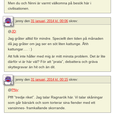
Men du och Ninni är varmt välkomna på besök här i
civilisationen.
jenny
den
31 januari, 2014 kl. 00:06
skrev:
@
JD
:
Jag gråter alltid för mindre. Speciellt den tiden på månaden
då jag gråter om jag ser en söt liten kattunge. Åhh
kattungar…. : )
Att folk inte håller med mig är mitt minsta problem. Det är lite
därför vi är här väl? För att ”prata”, debattera och gräva
skyttegravar än hit och än dit.
jenny
den
31 januari, 2014 kl. 00:15
skrev:
@
PNy
:
Pfff ”tredje riket”. Jag talar Ragnarök här. Vi talar skåningar
som går bärsärk och som torterar sina fiender med ett
vansinnes- framkallande skorrande.