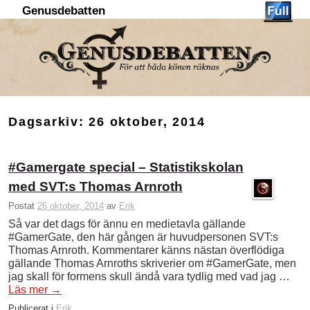
Genusdebatten
Hoppa till huvudinnehåll
Hoppa till sekundärt innehåll
Dagsarkiv:
26 oktober, 2014
#Gamergate special – Statistikskolan
med SVT:s Thomas Arnroth
Postat
26 oktober, 2014
av
Erik
Så var det dags för ännu en medietavla gällande
#GamerGate, den här gången är huvudpersonen SVT:s
Thomas Arnroth. Kommentarer känns nästan överflödiga
gällande Thomas Arnroths skriverier om #GamerGate, men
jag skall för formens skull ändå vara tydlig med vad jag …
Läs mer
→
Publicerat i
Erik