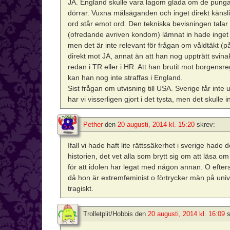
JA. England skulle vara lagom glada om de pungat ut
dörrar. Vuxna målsäganden och inget direkt känslig
ord står emot ord. Den tekniska bevisningen tal
(ofredande avriven kondom) lämnat in hade ing
men det är inte relevant för frågan om våldtäkt (p
direkt mot JA, annat än att han nog uppträtt svinak
redan i TR eller i HR. Att han brutit mot borgens
kan han nog inte straffas i England.
Sist frågan om utvisning till USA. Sverige får inte ut
har vi visserligen gjort i det tysta, men det skull
Pether
den
20 augusti, 2014 kl. 15:20
skrev:
Ifall vi hade haft lite rättssäkerhet i sverige hade
historien, det vet alla som brytt sig om att läsa om
för att idolen har legat med någon annan. O efter
då hon är extremfeminist o förtrycker män på unive
tragiskt.
Trolletplit/Hobbis
den
20 augusti, 2014 kl. 16:09
s