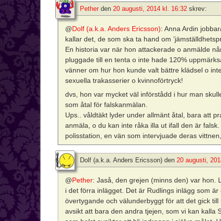
Pether
den
20 augusti, 2014 kl. 16:32
skrev:
@
Dolf (a.k.a. Anders Ericsson)
: Anna Ardin jobba
kallar det, de som ska ta hand om ’jämställdhetspr
En historia var när hon attackerade o anmälde nån 
pluggade till en tenta o inte hade 120% uppmärk
vänner om hur hon kunde valt bättre klädsel o in
sexuella trakasserier o kvinnoförtryck!
dvs, hon var mycket väl införstådd i hur man skulle 
som åtal för falskanmälan.
Ups.. våldtäkt lyder under allmänt åtal, bara att p
anmäla, o du kan inte råka illa ut ifall den är fal
polisstation, en vän som intervjuade deras vittnen,
Dolf (a.k.a. Anders Ericsson)
den
20 augusti, 201
@
Pether
: Jaså, den grejen (minns den) var hon. 
i det förra inlägget. Det är Rudlings inlägg som 
övertygande och välunderbyggt för att det gick ti
avsikt att bara den andra tjejen, som vi kan kalla 