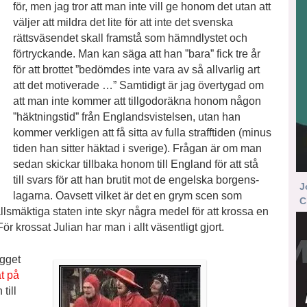
för, men jag tror att man inte vill ge honom det utan att
väljer att mildra det lite för att inte det svenska
rättsväsendet skall framstå som hämndlystet och
förtryckande. Man kan säga att han ”bara” fick tre år
för att brottet ”bedömdes inte vara av så allvarlig art
att det motiverade …” Samtidigt är jag övertygad om
att man inte kommer att tillgodoräkna honom någon
”häktningstid” från Englandsvistelsen, utan han
kommer verkligen att få sitta av fulla strafftiden (minus
tiden han sitter häktad i sverige). Frågan är om man
sedan skickar tillbaka honom till England för att stå
till svars för att han brutit mot de engelska borgens­
J
lagarna. Oavsett vilket är det en grym scen som
C
llsmäktiga staten inte skyr några medel för att krossa en
 krossat Julian har man i allt väsentligt gjort.
ägget
t på
till