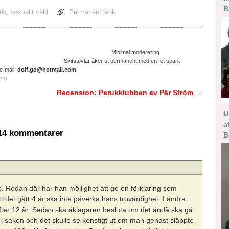
B
tik
,
sexuellt våld
Permanent länk
ltruistisk cyniker Minimal moderering
ter. Skitstövlar åker ut permanent med en fet spark
il:
dolf.gd@hotmail.com
on)
Recension: Perukklubben av Pär Ström
→
U
a
4 kommentarer
B
. Redan där har han möjlighet att ge en förklaring som
t det gått 4 år ska inte påverka hans trovärdighet. I andra
fter 12 år. Sedan ska åklagaren besluta om det ändå ska gå
ge i saken och det skulle se konstigt ut om man genast släppte