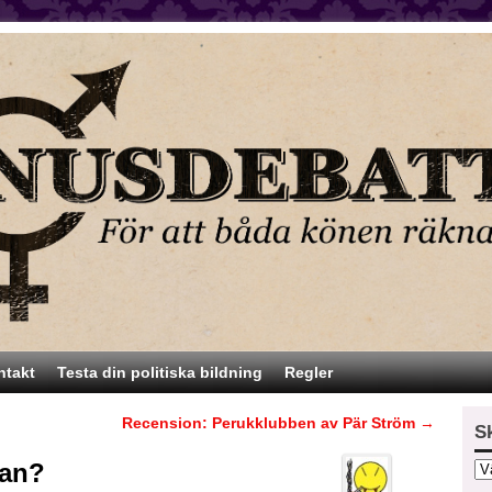
ntakt
Testa din politiska bildning
Regler
Recension: Perukklubben av Pär Ström
→
S
ian?