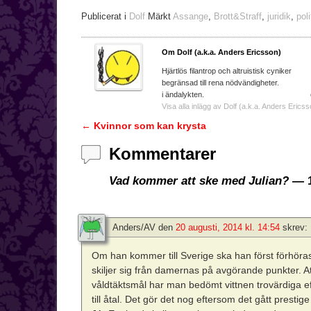
Publicerat i
Dolf
Märkt
Assange
,
Brott&Straff
,
juridik
,
poli
Om Dolf (a.k.a. Anders Ericsson)
Hjärtlös filantrop och a
begränsad till rena nödvändighe
i ändalykten. e-ma
Visa alla inlägg av Dolf (a.k.a. Anders Ericss
←
Kvinnor som kan krysta
Inläggsnavigering
Kommentarer
Vad kommer att ske med Julian?
— 1
Anders/AV
den
20 augusti, 2014 kl. 14:54
skrev:
Om han kommer till Sverige ska han först förhöras
skiljer sig från damernas på avgörande punkter. At
våldtäktsmål har man bedömt vittnen trovärdiga e
till åtal. Det gör det nog eftersom det gått presti