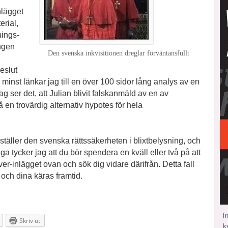
inlägget
erial,
nings­
ingen
Den svenska inkvisitionen dreglar förväntansfullt
eslut
e minst länkar jag till en över 100 sidor lång analys av en
ser det, att Julian blivit falskanmäld av en av
 en trovärdig alternativ hypotes för hela
om ställer den svenska rättssäkerheten i blixtbelysning, och
ga tycker jag att du bör spendera en kväll eller två på att
iver-inlägget ovan och sök dig vidare därifrån. Detta fall
och dina käras framtid.
I
Skriv ut
k