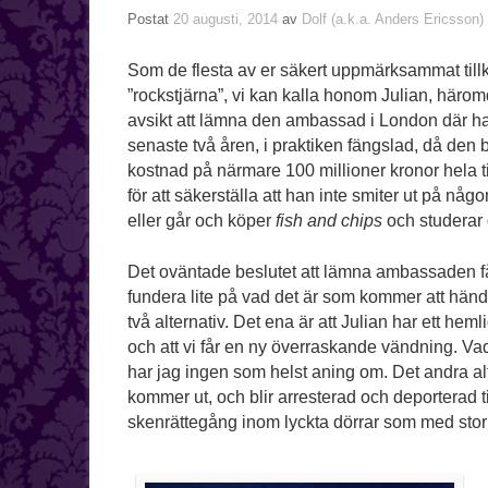
Postat
20 augusti, 2014
av
Dolf (a.k.a. Anders Ericsson)
Som de flesta av er säkert uppmärksammat til
”rockstjärna”, vi kan kalla honom Julian, härom
avsikt att lämna den ambassad i London där han
senaste två åren, i praktiken fängslad, då den br
kostnad på närmare 100 millioner kronor hela t
för att säkerställa att han inte smiter ut på nå
eller går och köper
fish and chips
och studerar 
Det oväntade beslutet att lämna ambassaden får 
fundera lite på vad det är som kommer att hända.
två alternativ. Det ena är att Julian har ett hem
och att vi får en ny överraskande vändning. Va
har jag ingen som helst aning om. Det andra alt
kommer ut, och blir arresterad och deporterad ti
skenrättegång inom lyckta dörrar som med stor sa