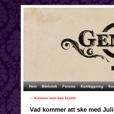
Hoppa till huvudinnehåll
Hoppa till sekundärt innehåll
Hem
Bibliotek
Forums
Kartläggning
Ko
←
Kvinnor som kan krysta
Inläggsnavigering
Vad kommer att ske med Jul