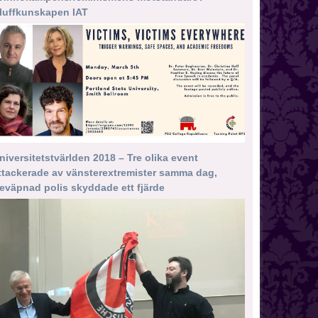
luffkunskapen IAT
niversitetstvärlden 2018 – Tre olika event
ttackerade av vänsterextremister samma dag,
eväpnad polis skyddade ett fjärde