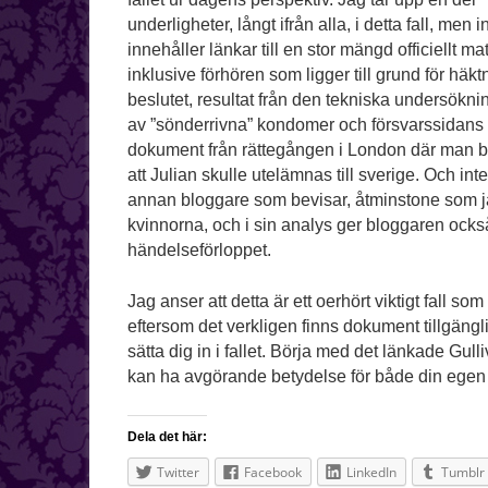
underligheter, långt ifrån alla, i detta fall, men 
innehåller länkar till en stor mängd officiellt mat
inklusive förhören som ligger till grund för häkt
beslutet, resultat från den tekniska under­sökn
av ”sönderrivna” kondomer och försvarssidans
dokument från rättegången i London där man b
att Julian skulle utelämnas till sverige. Och int
annan bloggare som bevisar, åtminstone som jag 
kvinnorna, och i sin analys ger bloggaren också
händelseförloppet.
Jag anser att detta är ett oerhört viktigt fall s
eftersom det verkligen finns dokument tillgängli
sätta dig in i fallet. Börja med det länkade Gull
kan ha avgörande betydelse för både din egen 
Dela det här:
Twitter
Facebook
LinkedIn
Tumblr