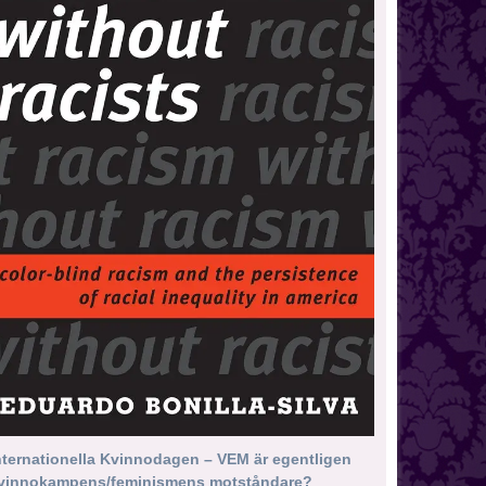
nternationella Kvinnodagen – VEM är egentligen
vinnokampens/feminismens motståndare?