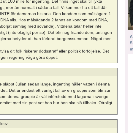
 100 mille för ingenting. Det finns inget skäl till lykta
t, mer än normalt i sådana fall. Vi kommer ha ett fall där
ar INTE för damernas historia. Den kondom som målsägare 1
et DNA alls. Hos målsägande 2 fanns en kondom med DNA,
åbörjat samlag med sovande). Vittnena talar heller inte
tigt (inte olagligt per se). Det blir nog friande dom, antingen
A
reglerna betyder att han förlorat borgenssumman. Något mer
S
m
visa dit folk riskerar dödsstraff eller politisk förföljelse. Det
e ingen regering våga göra öppet.
 de släppt Julian sedan länge, ingenting håller vatten i denna
 det. Det är endast ett vanligt fall av en groupie som blir sur
som denna groupie är väl införstodd med lagarna i sverige
rsitet med sin post vet hon hur hon ska slå tillbaka. Otroligt
krev: