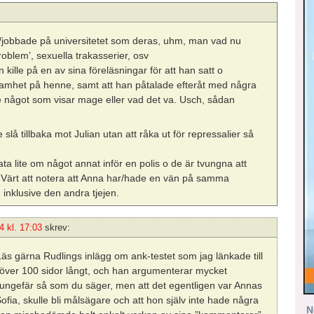
r/jobbade på universitetet som deras, uhm, man vad nu
oblem’, sexuella trakasserier, osv
kille på en av sina föreläsningar för att han satt o
samhet på henne, samt att han påtalade efteråt med några
te något som visar mage eller vad det va. Usch, sådan
slå tillbaka mot Julian utan att råka ut för repressalier så
rata lite om något annat inför en polis o de är tvungna att
sk. Värt att notera att Anna har/hade en vän på samma
 inklusive den andra tjejen.
4 kl. 17:03
skrev:
Läs gärna Rudlings inlägg om ank-testet som jag länkade till
är över 100 sidor långt, och han argumenterar mycket
ll ungefär så som du säger, men att det egentligen var Annas
Sofia, skulle bli målsägare och att hon själv inte hade några
N