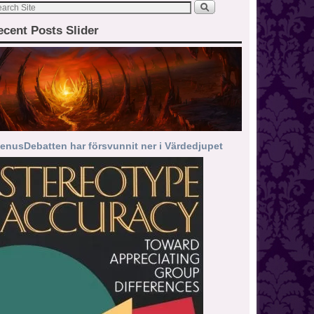
ecent Posts Slider
enusDebatten har försvunnit ner i Värdedjupet