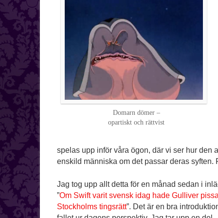
Domarn dömer –
opartiskt och rättvist
spelas upp inför våra ögon, där vi ser hur den a
enskild människa om det passar deras syften. För
Jag tog upp allt detta för en månad sedan i inl
”
Om Swift varit svensk idag hade Gulliver pissa
Stockholms tingsrätt
”. Det är en bra introduktion 
fallet ur dagens perspektiv. Jag tar upp en del