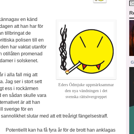
R
lkännagav en känd
dagen att han har för
 tillbringat de
ittiska polisen till en
iden har vaktat utanför
gon otillåten promenad
damer i solskenet.
G
i alla fall mig att
 Jag ser i stort sett
Eders Ödmjuke uppmärksammar
ligt ess i rockärmen
den nya vändningen i det
d en sådan skulle vara
svenska rättsövergreppet
ernativet är att han
ll sverige för en
nnolikhet slutar med att ett treårigt fängelsestraff.
Potentiellt kan ha få fyra år för de brott han anklagas