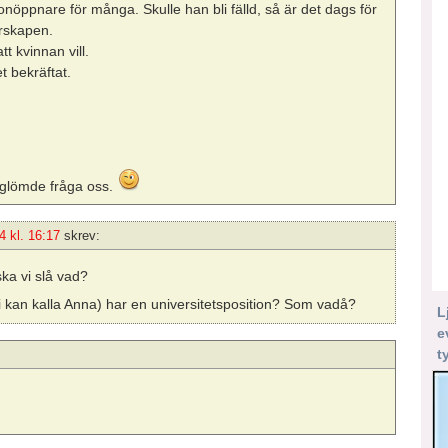
nöppnare för många. Skulle han bli fälld, så är det dags för
rskapen.
tt kvinnan vill.
et bekräftat.
n glömde fråga oss.
4 kl. 16:17
skrev:
ka vi slå vad?
 kan kalla Anna) har en universitetsposition? Som vadå?
L
e
t