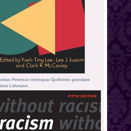
ordan Peterson intervjuar Quillettes grundare
laire Lehmann