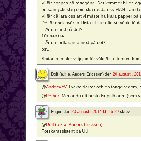
Vi får hoppas på rättegång. Det kommer bli en ögo
en samtyckeslag som ska rädda oss MÄN från då
Vi får då lära oss att vi måste ha klara papper på a
Det är dock svårt att lista ut hur ofta vi måste få d
– Är du med på det?
10s senare
– Är du fortfarande med på det?
osv.
Sedan anmäler vi tjejen för våldtäkt eftersom ho
Dolf (a.k.a. Anders Ericsson)
den
20 augusti, 201
@
Anders/AV
: Lyckta dörrar och en fängelsedom, s
@
Pether
: Menar du att bostadsupplåtaren (som vi
Fugen
den
20 augusti, 2014 kl. 16:29
skrev:
@
Dolf (a.k.a. Anders Ericsson)
:
Forskarassistent på UU