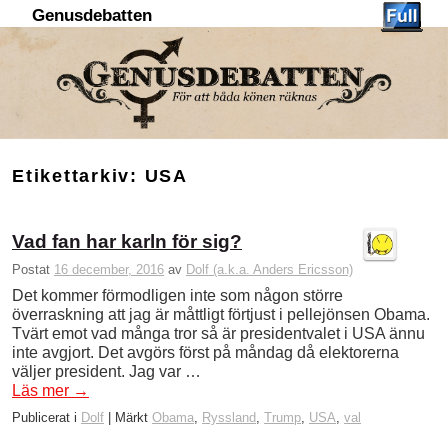
Genusdebatten
Hoppa till huvudinnehåll
Hoppa till sekundärt innehåll
Etikettarkiv:
USA
Vad fan har karln för sig?
Postat
16 december, 2016
av
Dolf (a.k.a. Anders Ericsson)
Det kommer förmodligen inte som någon större
överraskning att jag är måttligt förtjust i pellejönsen Obama.
Tvärt emot vad många tror så är presidentvalet i USA ännu
inte avgjort. Det avgörs först på måndag då elektorerna
väljer president. Jag var …
Läs mer
→
Publicerat i
Dolf
|
Märkt
Obama
,
Ryssland
,
Trump
,
USA
,
val