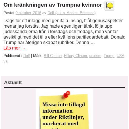
Om kränkningen av Trumpna kvinnor
Postat
9 oktober, 2016
av
Dolf (a.k.a. Anders Ericsson)
Dags för ett inlägg med genitala inslag, f’låt genusaspekter
menar jag förstås. Jag hade egentligen tänkt följa upp
judeskandalerna från i torsdags och fredags, men väntar
avsiktligt med det tills efter kvällens partiledardebatt. Donald
Trump har återigen skapat rubriker. Denna …
Läs mer
→
Publicerat i
Dolf
|
Märkt
Bill Clinton
,
Hillary Clinton
,
sexism
,
Trump
,
USA
,
val
Aktuellt