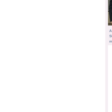
A
S
m