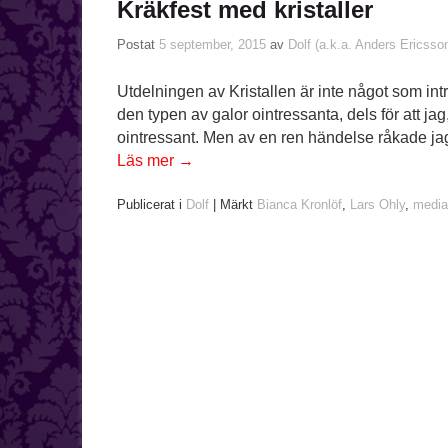
Kräkfest med kristaller
Postat
5 september, 2015
av
Dolf (a.k.a. Anders Ericsso
Utdelningen av Kristallen är inte något som intr
den typen av galor ointressanta, dels för att jag
ointressant. Men av en ren händelse råkade j
Läs mer
→
Publicerat i
Dolf
|
Märkt
Bianca Kronlöf
,
Lars Ohly
,
media