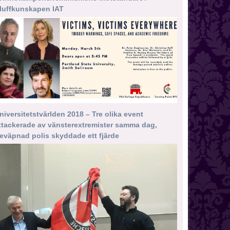
luffkunskapen IAT
niversitetstvärlden 2018 – Tre olika event
ttackerade av vänsterextremister samma dag,
eväpnad polis skyddade ett fjärde