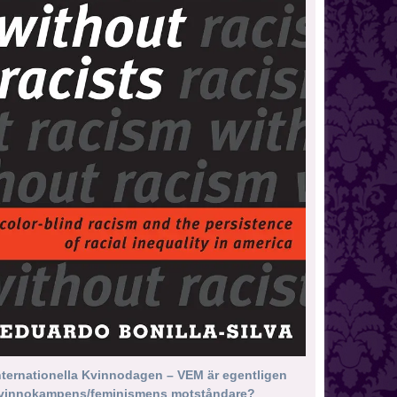
nternationella Kvinnodagen – VEM är egentligen
vinnokampens/feminismens motståndare?