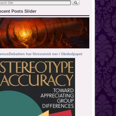
ecent Posts Slider
enusDebatten har försvunnit ner i Värdedjupet