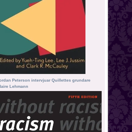
ordan Peterson intervjuar Quillettes grundare
laire Lehmann