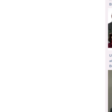
B
U
a
B