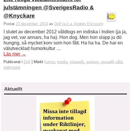
julstämningen @SverigesRadio &
@Knyckare
Postat
23 december, 2014
av
Dolf (a.k.a. Anders Ericsson)
I slutet av december 2012 våldtogs en indiska i Indien (ja ja,
jag vet, var annars, ha ha). Hon dog. Men hon slapp ju dö
hungrig, så mycket korv som hon fått. Ha ha ha. De har en
välutvecklad humorkultur …
Läs mer
→
Publicerat i
Dolf
|
Märkt
humor
,
media
,
misandri
,
sexism
,
sexuellt våld
,
självmord
Aktuellt