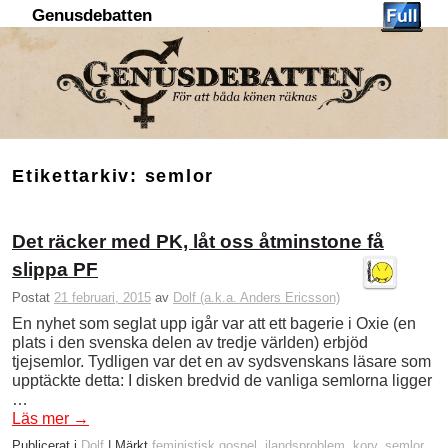
Genusdebatten
Hoppa till huvudinnehåll
Hoppa till sekundärt innehåll
Etikettarkiv:
semlor
Det räcker med PK, låt oss åtminstone få
slippa PF
Postat
21 februari, 2015
av
Dolf (a.k.a. Anders Ericsson)
En nyhet som seglat upp igår var att ett bagerie i Oxie (en
plats i den svenska delen av tredje världen) erbjöd
tjejsemlor. Tydligen var det en av sydsvenskans läsare som
upptäckte detta: I disken bredvid de vanliga semlorna ligger
…
Läs mer
→
Publicerat i
Dolf
|
Märkt
feministisk gospel
,
ilandsproblem
,
korv
,
semlor
,