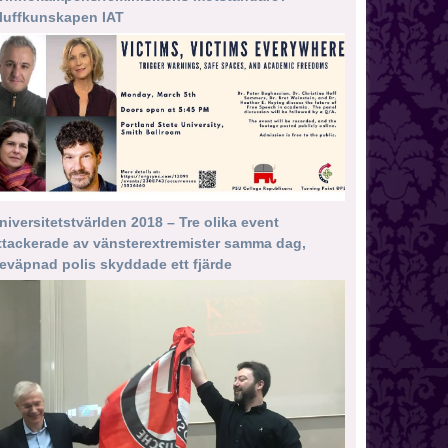
luffkunskapen IAT
niversitetstvärlden 2018 – Tre olika event
ttackerade av vänsterextremister samma dag,
eväpnad polis skyddade ett fjärde