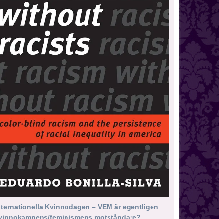
nternationella Kvinnodagen – VEM är egentligen
vinnokampens/feminismens motståndare?