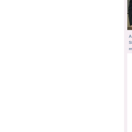
A
S
m