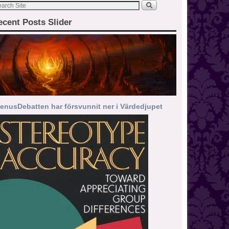
ecent Posts Slider
enusDebatten har försvunnit ner i Värdedjupet