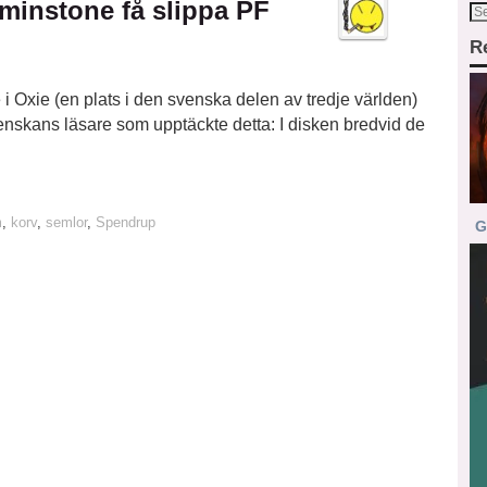
tminstone få slippa PF
R
 i Oxie (en plats i den svenska delen av tredje världen)
venskans läsare som upptäckte detta: I disken bredvid de
m
,
korv
,
semlor
,
Spendrup
G