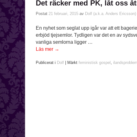
Det räcker med PK, låt oss å
Postat
21 februari, 2015
av
Dolf (a.k.a. Anders Ericsson)
En nyhet som seglat upp igår var att ett bagerie
erbjöd tjejsemlor. Tydligen var det en av syds
vanliga semlorna ligger …
Läs mer
→
Publicerat i
Dolf
|
Märkt
feministisk gospel
,
ilandsproble