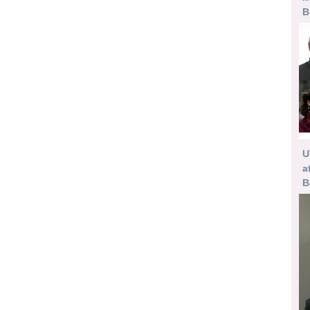
B
U
a
B