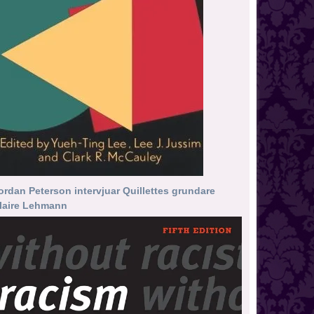
ordan Peterson intervjuar Quillettes grundare
laire Lehmann