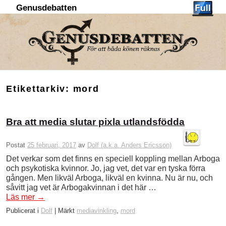
Genusdebatten
Hoppa till huvudinnehåll
Hoppa till sekundärt innehåll
Etikettarkiv:
mord
Bra att media slutar pixla utlandsfödda
Postat
25 februari, 2017
av
Dolf (a.k.a. Anders Ericsson)
Det verkar som det finns en speciell koppling mellan Arboga
och psykotiska kvinnor. Jo, jag vet, det var en tyska förra
gången. Men likväl Arboga, likväl en kvinna. Nu är nu, och
såvitt jag vet är Arbogakvinnan i det här …
Läs mer
→
Publicerat i
Dolf
|
Märkt
mediavinkling
,
mord