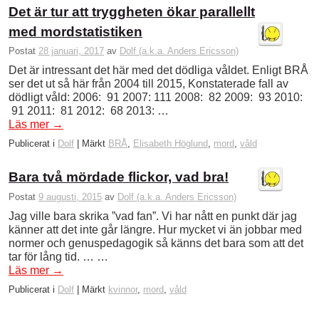
Det är tur att tryggheten ökar parallellt
med mordstatistiken
Postat
28 januari, 2017
av
Dolf (a.k.a. Anders Ericsson)
Det är intressant det här med det dödliga våldet. Enligt BRÅ
ser det ut så här från 2004 till 2015, Konstaterade fall av
dödligt våld: 2006: 91 2007: 111 2008: 82 2009: 93 2010:
91 2011: 81 2012: 68 2013: …
Läs mer
→
Publicerat i
Dolf
|
Märkt
BRÅ
,
Elisabeth Höglund
,
mord
,
våld
Bara två mördade flickor, vad bra!
Postat
9 augusti, 2015
av
Dolf (a.k.a. Anders Ericsson)
Jag ville bara skrika ”vad fan”. Vi har nått en punkt där jag
känner att det inte går längre. Hur mycket vi än jobbar med
normer och genuspedagogik så känns det bara som att det
tar för lång tid. … …
Läs mer
→
Publicerat i
Dolf
|
Märkt
kvinnor
,
mord
,
våld