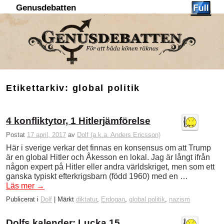
Genusdebatten
Hoppa till huvudinnehåll
Hoppa till sekundärt innehåll
Etikettarkiv:
global politik
4 konfliktytor, 1 Hitlerjämförelse
Postat
17 april, 2017
av
Dolf (a.k.a. Anders Ericsson)
Här i sverige verkar det finnas en konsensus om att Trump
är en global Hitler och Åkesson en lokal. Jag är långt ifrån
någon expert på Hitler eller andra världskriget, men som ett
ganska typiskt efterkrigsbarn (född 1960) med en …
Läs mer
→
Publicerat i
Dolf
|
Märkt
diktatur
,
Erdogan
,
global politik
,
nazism
Dolfs kalender: Lucka 15