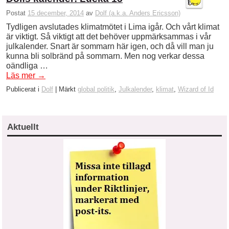
Postat
15 december, 2014
av
Dolf (a.k.a. Anders Ericsson)
Tydligen avslutades klimatmötet i Lima igår. Och vårt klimat
är viktigt. Så viktigt att det behöver uppmärksammas i vår
julkalender. Snart är sommarn här igen, och då vill man ju
kunna bli solbränd på sommarn. Men nog verkar dessa
oändliga …
Läs mer
→
Publicerat i
Dolf
|
Märkt
global politik
,
Julkalender
,
klimat
,
Wizard of Id
Aktuellt