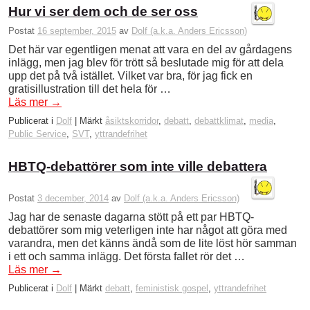
Hur vi ser dem och de ser oss
Postat
16 september, 2015
av
Dolf (a.k.a. Anders Ericsson)
Det här var egentligen menat att vara en del av gårdagens
inlägg, men jag blev för trött så beslutade mig för att dela
upp det på två istället. Vilket var bra, för jag fick en
gratisillustration till det hela för …
Läs mer
→
Publicerat i
Dolf
|
Märkt
åsiktskorridor
,
debatt
,
debattklimat
,
media
,
Public Service
,
SVT
,
yttrandefrihet
HBTQ-debattörer som inte ville debattera
Postat
3 december, 2014
av
Dolf (a.k.a. Anders Ericsson)
Jag har de senaste dagarna stött på ett par HBTQ-
debattörer som mig veterligen inte har något att göra med
varandra, men det känns ändå som de lite löst hör samman
i ett och samma inlägg. Det första fallet rör det …
Läs mer
→
Publicerat i
Dolf
|
Märkt
debatt
,
feministisk gospel
,
yttrandefrihet