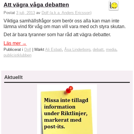
Att vägra våga debatten
Postat
3 juli, 2013
av
Dolf (a.k.a. Anders Ericsson)
Viktiga samhällsfrågor som berör oss alla kan man inte
lämna vind för våg om man vill vara med och styra skutan.
Det är bara tyranner som har råd att vägra debatter.
Läs mer
→
Publicerat i
Dolf
|
Märkt
Ali Esbati
,
Åsa Linderborg
,
debatt
,
media
,
publicistklubben
Aktuellt