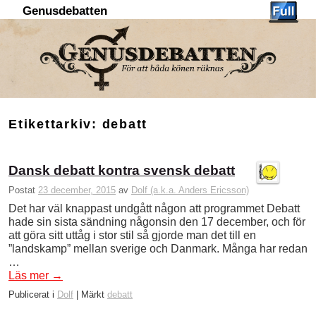
Genusdebatten
Hoppa till huvudinnehåll
Hoppa till sekundärt innehåll
Etikettarkiv:
debatt
Dansk debatt kontra svensk debatt
Postat
23 december, 2015
av
Dolf (a.k.a. Anders Ericsson)
Det har väl knappast undgått någon att programmet Debatt
hade sin sista sändning någonsin den 17 december, och för
att göra sitt uttåg i stor stil så gjorde man det till en
”landskamp” mellan sverige och Danmark. Många har redan
…
Läs mer
→
Publicerat i
Dolf
|
Märkt
debatt