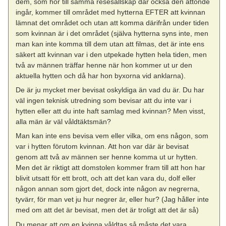
dem, som hör till samma resesällskap där också den åttonde
ingår, kommer till området med hytterna EFTER att kvinnan
lämnat det området och utan att komma därifrån under tiden
som kvinnan är i det området (själva hytterna syns inte, men
man kan inte komma till dem utan att filmas, det är inte ens
säkert att kvinnan var i den utpekade hytten hela tiden, men
två av männen träffar henne när hon kommer ut ur den
aktuella hytten och då har hon byxorna vid anklarna).
De är ju mycket mer bevisat oskyldiga än vad du är. Du har
väl ingen teknisk utredning som bevisar att du inte var i
hytten eller att du inte haft samlag med kvinnan? Men visst,
alla män är väl våldtäktsmän?
Man kan inte ens bevisa vem eller vilka, om ens någon, som
var i hytten förutom kvinnan. Att hon var där är bevisat
genom att två av männen ser henne komma ut ur hytten.
Men det är riktigt att domstolen kommer fram till att hon har
blivit utsatt för ett brott, och att det kan vara du, dolf eller
någon annan som gjort det, dock inte någon av negrerna,
tyvärr, för man vet ju hur negrer är, eller hur? (Jag håller inte
med om att det är bevisat, men det är troligt att det är så)
Du menar att om en kvinna våldtas så måste det vara