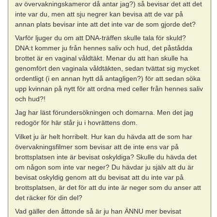
av övervakningskameror då antar jag?) så bevisar det att det
inte var du, men att sju negrer kan bevisa att de var på
annan plats bevisar inte att det inte var de som gjorde det?
Varför ljuger du om att DNA-träffen skulle tala för skuld?
DNA:t kommer ju från hennes saliv och hud, det påstådda
brottet är en vaginal våldtäkt. Menar du att han skulle ha
genomfört den vaginala våldtäkten, sedan tvättat sig mycket
ordentligt (i en annan hytt då antagligen?) för att sedan söka
upp kvinnan på nytt för att ordna med celler från hennes saliv
och hud?!
Jag har läst förundersökningen och domarna. Men det jag
redogör för här står ju i hovrättens dom.
Vilket ju är helt horribelt. Hur kan du hävda att de som har
övervakningsfilmer som bevisar att de inte ens var på
brottsplatsen inte är bevisat oskyldiga? Skulle du hävda det
om någon som inte var neger? Du hävdar ju själv att du är
bevisat oskyldig genom att du bevisat att du inte var på
brottsplatsen, är det för att du inte är neger som du anser att
det räcker för din del?
Vad gäller den åttonde så är ju han ÄNNU mer bevisat