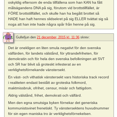
oskyldig eftersom de enda tillfällena som han KAN ha fått
målsägandens DNA på sig, förutom vid brottstillfället, är
FÖRE brottstillfället, och skulle han ha begått brottet så
HADE han haft hennes slidsekret på sig ELLER tvättat sig så
noga att han inte hade några spår från henne på sig.
Gullefjun
den
21 december, 2015 kl. 11:36
skrev:
Det är onekligen en liten smula negativt för den svenska
välfärden, för landets välstånd, för yttrandefriheten, för
demokratin och för hela den svenska befolkningen att SVT
och SR har blivit så groteskt infesterat av en
verklighetsförnekande vänstersekt.
En väst- och vithatisk vänstersekt vars historiska track record
i realiteten endast bestått av groteska folkmord,
maktmissbruk, ofrihet, censur, misär och fattigdom.
Aldrig välstånd, frihet, demokrati och välfärd.
Men den egna smutsiga byken förnekar det generiska
kommunistsvinet frenetiskt. Ty vänstersektens huvudnummer
för sin egen maniska tro är verklighetsförnekelsen.