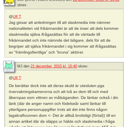
skrev:
@
Ulf T
:
Jag gissar att anledningen till att slaskmedia inte nämner
nationaliteten vid frikännandet är att de inser att dels kommer
slaskmedia själva ifrågasättas för att de väntade till
frikännandet och inte nämnde det tidigare, dels för att de
begriper att själva frikännandet i sig kommer att ifrågasättas
av ”främlingsfientliga” och ”bruna” aktörer.
MJ
den
21 december, 2015 kl. 15:40
skrev:
@
Ulf T
:
De berättar dock inte att deras skuld är utesluten pga
övervakningskamerorna och att två av dem till och med
åberopas som vittnen av målsäganden. De länkar också i din
länk (där de anger namn och födelseår samt länkar till
ytterligare personuppgifter trots att det inte finns någon
lagakraftvunnen dom <- Det är alltså brottsligt (förtal)) till en
annan artikel där de släpps ur häkte och slaskmedia i fråga