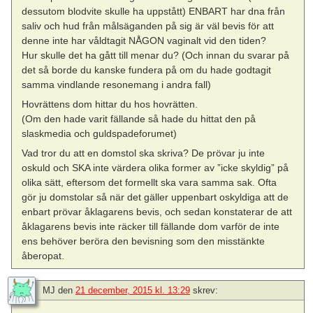
dessutom blodvite skulle ha uppstått) ENBART har dna från
saliv och hud från målsäganden på sig är väl bevis för att
denne inte har våldtagit NÅGON vaginalt vid den tiden?
Hur skulle det ha gått till menar du? (Och innan du svarar på
det så borde du kanske fundera på om du hade godtagit
samma vindlande resonemang i andra fall)
Hovrättens dom hittar du hos hovrätten.
(Om den hade varit fällande så hade du hittat den på
slaskmedia och guldspadeforumet)
Vad tror du att en domstol ska skriva? De prövar ju inte
oskuld och SKA inte värdera olika former av ”icke skyldig” på
olika sätt, eftersom det formellt ska vara samma sak. Ofta
gör ju domstolar så när det gäller uppenbart oskyldiga att de
enbart prövar åklagarens bevis, och sedan konstaterar de att
åklagarens bevis inte räcker till fällande dom varför de inte
ens behöver beröra den bevisning som den misstänkte
åberopat.
MJ
den
21 december, 2015 kl. 13:29
skrev: