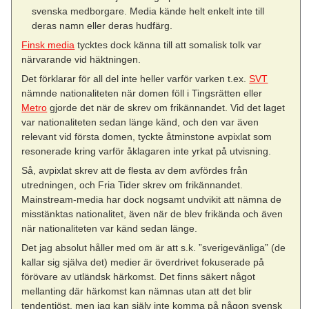
svenska medborgare. Media kände helt enkelt inte till
deras namn eller deras hudfärg.
Finsk media
tycktes dock känna till att somalisk tolk var
närvarande vid häktningen.
Det förklarar för all del inte heller varför varken t.ex.
SVT
nämnde nationaliteten när domen föll i Tingsrätten eller
Metro
gjorde det när de skrev om frikännandet. Vid det laget
var nationaliteten sedan länge känd, och den var även
relevant vid första domen, tyckte åtminstone avpixlat som
resonerade kring varför åklagaren inte yrkat på utvisning.
Så, avpixlat skrev att de flesta av dem avfördes från
utredningen, och Fria Tider skrev om frikännandet.
Mainstream-media har dock nogsamt undvikit att nämna de
misstänktas nationalitet, även när de blev frikända och även
när nationaliteten var känd sedan länge.
Det jag absolut håller med om är att s.k. ”sverigevänliga” (de
kallar sig själva det) medier är överdrivet fokuserade på
förövare av utländsk härkomst. Det finns säkert något
mellanting där härkomst kan nämnas utan att det blir
tendentiöst, men jag kan själv inte komma på någon svensk