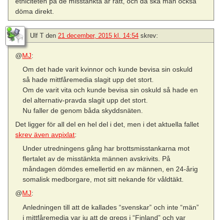
etniciteten på de misstänkta är rätt, och då ska man också
döma direkt.
Ulf T
den
21 december, 2015 kl. 14:54
skrev:
@
MJ
:
Om det hade varit kvinnor och kunde bevisa sin oskuld
så hade mittfåremedia slagit upp det stort.
Om de varit vita och kunde bevisa sin oskuld så hade en
del alternativ-pravda slagit upp det stort.
Nu faller de genom båda skyddsnäten.
Det ligger för all del en hel del i det, men i det aktuella fallet
skrev även avpixlat
:
Under utredningens gång har brottsmisstankarna mot
flertalet av de misstänkta männen avskrivits. På
måndagen dömdes emellertid en av männen, en 24-årig
somalisk medborgare, mot sitt nekande för våldtäkt.
@
MJ
:
Anledningen till att de kallades “svenskar” och inte “män”
i mittfåremedia var ju att de greps i “Finland” och var