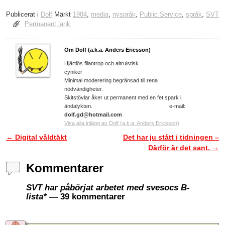
Publicerat i
Dolf
Märkt
1984
,
media
,
nyspråk
,
Public Service
,
språk
,
SVT
Permanent länk
Om Dolf (a.k.a. Anders Ericsson)
Hjärtlös filantrop och altruistisk
cyniker
Minimal moderering begränsad till rena
nödvändigheter.
Skitstövlar åker ut permanent med en fet spark i
ändalykten. e-mail:
dolf.gd@hotmail.com
Visa alla inlägg av Dolf (a.k.a. Anders Ericsson)
←
Digital våldtäkt
Det har ju stått i tidningen –
Inläggsnavigering
Därför är det sant.
→
Kommentarer
SVT har påbörjat arbetet med svesocs B-
lista*
— 39 kommentarer