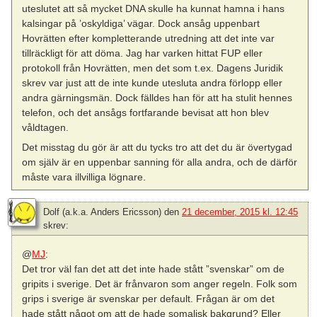
uteslutet att så mycket DNA skulle ha kunnat hamna i hans
kalsingar på ’oskyldiga’ vägar. Dock ansåg uppenbart
Hovrätten efter kompletterande utredning att det inte var
tillräckligt för att döma. Jag har varken hittat FUP eller
protokoll från Hovrätten, men det som t.ex. Dagens Juridik
skrev var just att de inte kunde utesluta andra förlopp eller
andra gärningsmän. Dock fälldes han för att ha stulit hennes
telefon, och det ansågs fortfarande bevisat att hon blev
våldtagen.
Det misstag du gör är att du tycks tro att det du är övertygad
om själv är en uppenbar sanning för alla andra, och de därför
måste vara illvilliga lögnare.
Dolf (a.k.a. Anders Ericsson)
den
21 december, 2015 kl. 12:45
skrev:
@
MJ
:
Det tror väl fan det att det inte hade stått ”svenskar” om de
gripits i sverige. Det är frånvaron som anger regeln. Folk som
grips i sverige är svenskar per default. Frågan är om det
hade stått något om att de hade somalisk bakgrund? Eller