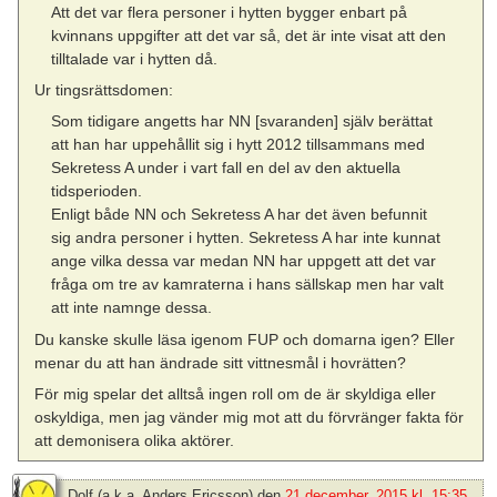
Att det var flera personer i hytten bygger enbart på
kvinnans uppgifter att det var så, det är inte visat att den
tilltalade var i hytten då.
Ur tingsrättsdomen:
Som tidigare angetts har NN [svaranden] själv berättat
att han har uppehållit sig i hytt 2012 tillsammans med
Sekretess A under i vart fall en del av den aktuella
tidsperioden.
Enligt både NN och Sekretess A har det även befunnit
sig andra personer i hytten. Sekretess A har inte kunnat
ange vilka dessa var medan NN har uppgett att det var
fråga om tre av kamraterna i hans sällskap men har valt
att inte namnge dessa.
Du kanske skulle läsa igenom FUP och domarna igen? Eller
menar du att han ändrade sitt vittnesmål i hovrätten?
För mig spelar det alltså ingen roll om de är skyldiga eller
oskyldiga, men jag vänder mig mot att du förvränger fakta för
att demonisera olika aktörer.
Dolf (a.k.a. Anders Ericsson)
den
21 december, 2015 kl. 15:35