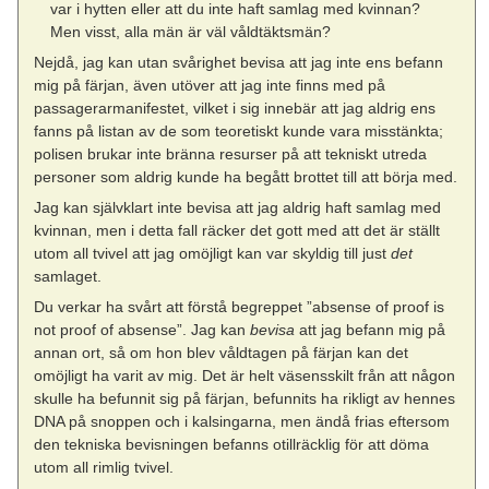
var i hytten eller att du inte haft samlag med kvinnan?
Men visst, alla män är väl våldtäktsmän?
Nejdå, jag kan utan svårighet bevisa att jag inte ens befann
mig på färjan, även utöver att jag inte finns med på
passagerarmanifestet, vilket i sig innebär att jag aldrig ens
fanns på listan av de som teoretiskt kunde vara misstänkta;
polisen brukar inte bränna resurser på att tekniskt utreda
personer som aldrig kunde ha begått brottet till att börja med.
Jag kan självklart inte bevisa att jag aldrig haft samlag med
kvinnan, men i detta fall räcker det gott med att det är ställt
utom all tvivel att jag omöjligt kan var skyldig till just
det
samlaget.
Du verkar ha svårt att förstå begreppet ”absense of proof is
not proof of absense”. Jag kan
bevisa
att jag befann mig på
annan ort, så om hon blev våldtagen på färjan kan det
omöjligt ha varit av mig. Det är helt väsensskilt från att någon
skulle ha befunnit sig på färjan, befunnits ha rikligt av hennes
DNA på snoppen och i kalsingarna, men ändå frias eftersom
den tekniska bevisningen befanns otillräcklig för att döma
utom all rimlig tvivel.