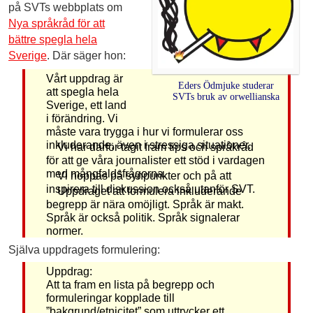
på SVTs webbplats om
Nya språkråd för att
bättre spegla hela
Sverige
. Där säger hon:
Vårt uppdrag är
Eders Ödmjuke studerar
att spegla hela
SVTs bruk av orwellianska
Sverige, ett land
i förändring. Vi
måste vara trygga i hur vi formulerar oss
inkluderande, även i stressiga situationer.
Vi har därför tagit fram tips och språkråd
för att ge våra journalister ett stöd i vardagen
med mångfaldsfrågorna.
Vi hoppas på synpunkter och på att
inspirera till diskussion också utanför SVT.
Uppdraget att formulera inkluderande
begrepp är nära omöjligt. Språk är makt.
Språk är också politik. Språk signalerar
normer.
Själva uppdragets formulering:
Uppdrag:
Att ta fram en lista på begrepp och
formuleringar kopplade till
”bakgrund/etnicitet” som uttrycker ett