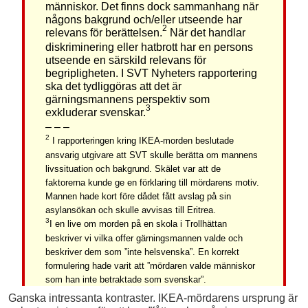
människor. Det finns dock sammanhang när
någons bakgrund och/eller utseende har
2
relevans för berättelsen.
När det handlar
diskriminering eller hatbrott har en persons
utseende en särskild relevans för
begripligheten. I SVT Nyheters rapportering
ska det tydliggöras att det är
gärningsmannens perspektiv som
3
exkluderar svenskar.
– – –
2
I rapporteringen kring IKEA-morden beslutade
ansvarig utgivare att SVT skulle berätta om mannens
livssituation och bakgrund. Skälet var att de
faktorerna kunde ge en förklaring till mördarens motiv.
Mannen hade kort före dådet fått avslag på sin
asylansökan och skulle avvisas till Eritrea.
3
I en live om morden på en skola i Trollhättan
beskriver vi vilka offer gärningsmannen valde och
beskriver dem som ”inte helsvenska”. En korrekt
formulering hade varit att ”mördaren valde människor
som han inte betraktade som svenskar”.
Ganska intressanta kontraster. IKEA-mördarens ursprung är