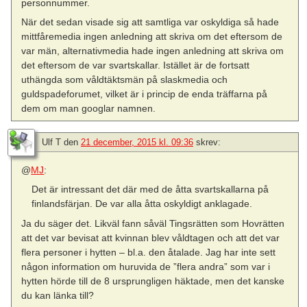
personnummer.
När det sedan visade sig att samtliga var oskyldiga så hade
mittfåremedia ingen anledning att skriva om det eftersom de
var män, alternativmedia hade ingen anledning att skriva om
det eftersom de var svartskallar. Istället är de fortsatt
uthängda som våldtäktsmän på slaskmedia och
guldspadeforumet, vilket är i princip de enda träffarna på
dem om man googlar namnen.
Ulf T
den
21 december, 2015 kl. 09:36
skrev:
@
MJ
:
Det är intressant det där med de åtta svartskallarna på
finlandsfärjan. De var alla åtta oskyldigt anklagade.
Ja du säger det. Likväl fann såväl Tingsrätten som Hovrätten
att det var bevisat att kvinnan blev våldtagen och att det var
flera personer i hytten – bl.a. den åtalade. Jag har inte sett
någon information om huruvida de ”flera andra” som var i
hytten hörde till de 8 ursprungligen häktade, men det kanske
du kan länka till?