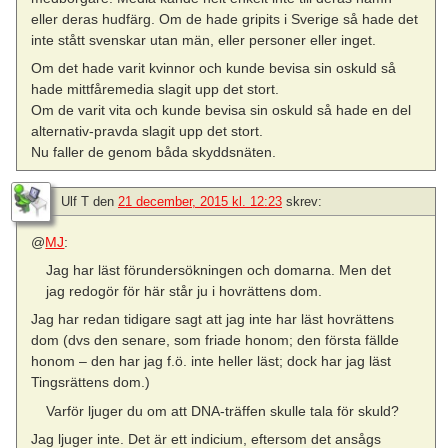
eller deras hudfärg. Om de hade gripits i Sverige så hade det
inte stått svenskar utan män, eller personer eller inget.
Om det hade varit kvinnor och kunde bevisa sin oskuld så
hade mittfåremedia slagit upp det stort.
Om de varit vita och kunde bevisa sin oskuld så hade en del
alternativ-pravda slagit upp det stort.
Nu faller de genom båda skyddsnäten.
Ulf T
den
21 december, 2015 kl. 12:23
skrev:
@
MJ
:
Jag har läst förundersökningen och domarna. Men det
jag redogör för här står ju i hovrättens dom.
Jag har redan tidigare sagt att jag inte har läst hovrättens
dom (dvs den senare, som friade honom; den första fällde
honom – den har jag f.ö. inte heller läst; dock har jag läst
Tingsrättens dom.)
Varför ljuger du om att DNA-träffen skulle tala för skuld?
Jag ljuger inte. Det är ett indicium, eftersom det ansågs