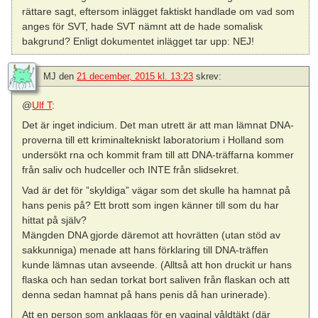
rättare sagt, eftersom inlägget faktiskt handlade om vad som
anges för SVT, hade SVT nämnt att de hade somalisk
bakgrund? Enligt dokumentet inlägget tar upp: NEJ!
MJ
den
21 december, 2015 kl. 13:23
skrev:
@
Ulf T
:
Det är inget indicium. Det man utrett är att man lämnat DNA-
proverna till ett kriminaltekniskt laboratorium i Holland som
undersökt rna och kommit fram till att DNA-träffarna kommer
från saliv och hudceller och INTE från slidsekret.
Vad är det för ”skyldiga” vägar som det skulle ha hamnat på
hans penis på? Ett brott som ingen känner till som du har
hittat på själv?
Mängden DNA gjorde däremot att hovrätten (utan stöd av
sakkunniga) menade att hans förklaring till DNA-träffen
kunde lämnas utan avseende. (Alltså att hon druckit ur hans
flaska och han sedan torkat bort saliven från flaskan och att
denna sedan hamnat på hans penis då han urinerade).
Att en person som anklagas för en vaginal våldtäkt (där