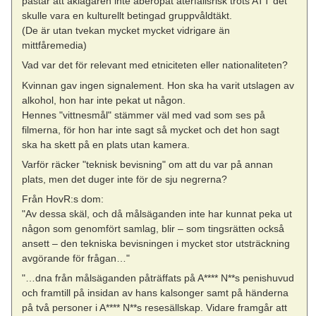
påstår att åklagaren inte åberopat återfallsrisk trots ATT det
skulle vara en kulturellt betingad gruppvåldtäkt.
(De är utan tvekan mycket mycket vidrigare än
mittfåremedia)
Vad var det för relevant med etniciteten eller nationaliteten?
Kvinnan gav ingen signalement. Hon ska ha varit utslagen av
alkohol, hon har inte pekat ut någon.
Hennes "vittnesmål" stämmer väl med vad som ses på
filmerna, för hon har inte sagt så mycket och det hon sagt
ska ha skett på en plats utan kamera.
Varför räcker "teknisk bevisning" om att du var på annan
plats, men det duger inte för de sju negrerna?
Från HovR:s dom:
"Av dessa skäl, och då målsäganden inte har kunnat peka ut
någon som genomfört samlag, blir – som tingsrätten också
ansett – den tekniska bevisningen i mycket stor utsträckning
avgörande för frågan…"
"…dna från målsäganden påträffats på A**** N**s penishuvud
och framtill på insidan av hans kalsonger samt på händerna
på två personer i A**** N**s resesällskap. Vidare framgår att