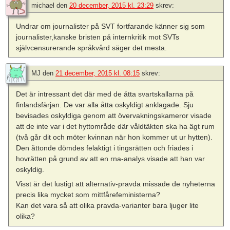
michael
den
20 december, 2015 kl. 23:29
skrev:
Undrar om journalister på SVT fortfarande känner sig som
journalister,kanske bristen på internkritik mot SVTs
självcensurerande språkvård säger det mesta.
MJ
den
21 december, 2015 kl. 08:15
skrev:
Det är intressant det där med de åtta svartskallarna på
finlandsfärjan. De var alla åtta oskyldigt anklagade. Sju
bevisades oskyldiga genom att övervakningskameror visade
att de inte var i det hyttområde där våldtäkten ska ha ägt rum
(två går dit och möter kvinnan när hon kommer ut ur hytten).
Den åttonde dömdes felaktigt i tingsrätten och friades i
hovrätten på grund av att en rna-analys visade att han var
oskyldig.
Visst är det lustigt att alternativ-pravda missade de nyheterna
precis lika mycket som mittfårefeministerna?
Kan det vara så att olika pravda-varianter bara ljuger lite
olika?