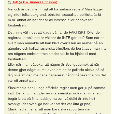
@
Dolf (a.k.a. Anders Ericsson)
:
Nej och är det inte rimligt att ha sådana regler? Man lägger
sig inte i folks bakgrund, etnicitet, sexualitet, politiska åsikt
m.m. annat än när det är av intresse eller behövs för
förståelsen.
Det finns väl inget att klaga på när de FAKTISKT följer de
reglerna, problemet är väl när de INTE gör det? Som när en
svart man anmälde att han blivit överfallen av araber på en
gångbro och kallad rasistiska tillmälen, då berättade man inte
om någons etnicitet trots att det skulle ha hjälpt till med
förståelsen.
Eller när man påpekar att någon är Sverigedemokrat när
denne gjort något dumt, även om de är politiskt aktiva på så
låg nivå att det inte hade genererat något påpekande om det
var ett annat parti.
Slaskmedia har ju inga officiella regler men gör ju på samma
sätt. Det är ju mängder av vita svenskar och vita finnar som
begår brott på finlandsfärjorna och våldtäkt är inte helt
ovanligt (det ovanliga här var att det var åtta gripna).
Slaskmedia menar att man bara ska rapportera när