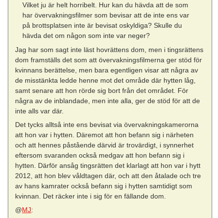
Vilket ju är helt horribelt. Hur kan du hävda att de som
har övervakningsfilmer som bevisar att de inte ens var
på brottsplatsen inte är bevisat oskyldiga? Skulle du
hävda det om någon som inte var neger?
Jag har som sagt inte läst hovrättens dom, men i tingsrättens
dom framställs det som att övervakningsfilmerna ger stöd för
kvinnans berättelse, men bara egentligen visar att några av
de misstänkta ledde henne mot det område där hytten låg,
samt senare att hon rörde sig bort från det området. För
några av de inblandade, men inte alla, ger de stöd för att de
inte alls var där.
Det tycks alltså inte ens bevisat via övervakningskamerorna
att hon var i hytten. Däremot att hon befann sig i närheten
och att hennes påstående därvid är trovärdigt, i synnerhet
eftersom svaranden också medgav att hon befann sig i
hytten. Därför ansåg tingsrätten det klarlagt att hon var i hytt
2012, att hon blev våldtagen där, och att den åtalade och tre
av hans kamrater också befann sig i hytten samtidigt som
kvinnan. Det räcker inte i sig för en fällande dom.
@
MJ
: