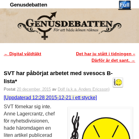
Genusdebatten
Hoppa till huvudinnehåll
Hoppa till sekundärt innehåll
←
Digital våldtäkt
Det har ju stått i tidningen –
Inläggsnavigering
Därför är det sant.
→
SVT har påbörjat arbetet med svesocs B-
lista*
Postat
20 december, 2015
av
Dolf (a.k.a. Anders Ericsson)
[Uppdaterad 12:28 2015-12-21 i ett stycke]
SVT förnekar sig inte.
Anne Lagercrantz, chef
för nyhets­divisionen,
hade häromdagen en
liten artikel publicerad