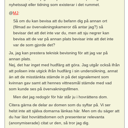
nyhetssajt eller tidning som existerar i det rummet.
@
MJ
:
Så om du kan bevisa att du befann dig på annan ort
(filmad av övervakningskameror då antar jag?) så
bevisar det att det inte var du, men att sju negrer kan
bevisa att de var på annan plats bevisar inte att det inte
var de som gjorde det?
Ja, jag kan prestera teknisk bevisning för att jag var på
annan plats.
Nej, det har inget med hudfärg att göra. Jag utgår också ifrån
att polisen inte utgick ifrån hudfärg i sin undersökning, annat
än att de misstänkta stämde in på det signalement som
kvinnan gav samt att hennes vittnesmål stämde med vad
som kunde ses på övervakningsfilmen.
Men det jag redogör för här står ju i hovrättens dom.
Citera gärna de delar av domen som du syftar på. Vi ser
helst inte att själva domarna länkas här. Men om du säger att
du har läst hovrättsdomen och presenterar relevanta
(anonymiserade) citat ur den, så tror jag dig.