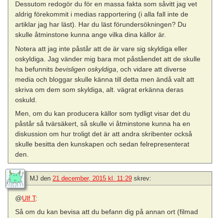
Dessutom redogör du för en massa fakta som såvitt jag vet
aldrig förekommit i medias rapportering (i alla fall inte de
artiklar jag har läst). Har du läst förundersökningen? Du
skulle åtminstone kunna ange vilka dina källor är.
Notera att jag inte påstår att de är vare sig skyldiga eller
oskyldiga. Jag vänder mig bara mot påståendet att de skulle
ha befunnits
bevisligen oskyldiga
, och vidare att diverse
media och bloggar skulle känna till detta men ändå valt att
skriva om dem som skyldiga, alt. vägrat erkänna deras
oskuld.
Men, om du kan producera källor som tydligt visar det du
påstår så tvärsäkert, så skulle vi åtminstone kunna ha en
diskussion om hur troligt det är att andra skribenter också
skulle besitta den kunskapen och sedan felrepresenterat
den.
MJ
den
21 december, 2015 kl. 11:29
skrev:
@
Ulf T
:
Så om du kan bevisa att du befann dig på annan ort (filmad