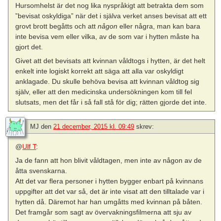
Hursomhelst är det nog lika nyspråkigt att betrakta dem som
”bevisat oskyldiga” när det i själva verket anses bevisat att ett
grovt brott begåtts och att
någon
eller några, man kan bara
inte bevisa vem eller vilka, av de som var i hytten måste ha
gjort det.
Givet att det bevisats att kvinnan våldtogs i hytten, är det helt
enkelt inte logiskt korrekt att säga att alla var oskyldigt
anklagade. Du skulle behöva bevisa att kvinnan våldtog sig
själv, eller att den medicinska undersökningen kom till fel
slutsats, men det får i så fall stå för dig; rätten gjorde det inte.
MJ
den
21 december, 2015 kl. 09:49
skrev:
@
Ulf T
:
Ja de fann att hon blivit våldtagen, men inte av någon av de
åtta svenskarna.
Att det var flera personer i hytten bygger enbart på kvinnans
uppgifter att det var så, det är inte visat att den tilltalade var i
hytten då. Däremot har han umgåtts med kvinnan på båten.
Det framgår som sagt av övervakningsfilmerna att sju av