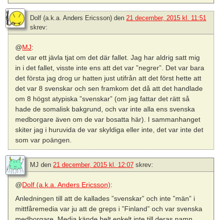
Dolf (a.k.a. Anders Ericsson)
den
21 december, 2015 kl. 11:51
skrev:
@
MJ
:
det var ett jävla tjat om det där fallet. Jag har aldrig satt mig
in i det fallet, visste inte ens att det var ”negrer”. Det var bara
det första jag drog ur hatten just utifrån att det först hette att
det var 8 svenskar och sen framkom det då att det handlade
om 8 högst atypiska ”svenskar” (om jag fattar det rätt så
hade de somalisk bakgrund, och var inte alla ens svenska
medborgare även om de var bosatta här). I sammanhanget
skiter jag i huruvida de var skyldiga eller inte, det var inte det
som var poängen.
MJ
den
21 december, 2015 kl. 12:07
skrev:
@
Dolf (a.k.a. Anders Ericsson)
:
Anledningen till att de kallades ”svenskar” och inte ”män” i
mittfåremedia var ju att de greps i ”Finland” och var svenska
medborgare. Media kände helt enkelt inte till deras namn