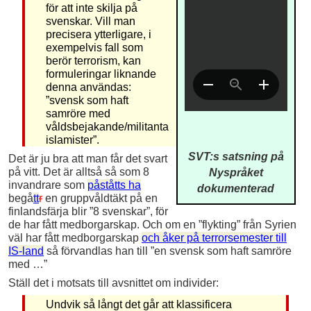
för att inte skilja på
svenskar. Vill man
precisera ytterligare, i
exempelvis fall som
berör terrorism, kan
formuleringar liknande
denna användas:
”svensk som haft
samröre med
våldsbejakande/militanta
islamister”.
SVT:s satsning på
Det är ju bra att man får det svart
på vitt. Det är alltså så som 8
Nyspråket
invandrare som
påståtts ha
dokumenterad
begå
tt
r
en gruppvåldtäkt på en
finlandsfärja blir ”8 svenskar”, för
de har fått medborgarskap. Och om en ”flykting” från Syrien
väl har fått medborgarskap
och åker på terrorsemester till
IS-land
så förvandlas han till ”en svensk som haft samröre
med …”
Ställ det i motsats till avsnittet om individer:
Undvik så långt det går att klassificera