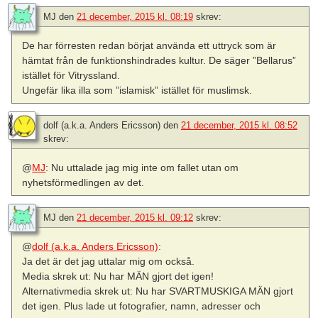
MJ
den
21 december, 2015 kl. 08:19
skrev:
De har förresten redan börjat använda ett uttryck som är
hämtat från de funktionshindrades kultur. De säger ”Bellarus”
istället för Vitryssland.
Ungefär lika illa som ”islamisk” istället för muslimsk.
dolf (a.k.a. Anders Ericsson)
den
21 december, 2015 kl. 08:52
skrev:
@
MJ
: Nu uttalade jag mig inte om fallet utan om
nyhetsförmedlingen av det.
MJ
den
21 december, 2015 kl. 09:12
skrev:
@
dolf (a.k.a. Anders Ericsson)
:
Ja det är det jag uttalar mig om också.
Media skrek ut: Nu har MÄN gjort det igen!
Alternativmedia skrek ut: Nu har SVARTMUSKIGA MÄN gjort
det igen. Plus lade ut fotografier, namn, adresser och