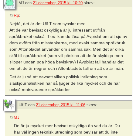
MJ
den
21 december, 2015 kl. 10:20
skrev:
@
Rp
:
Nejdå, det är det Ulf T som sysslar med.
Att de var bevisat oskyldiga är ju intressant utifrån
språkbruket också. T.ex. kan du läsa på Avpixlat om att sju av
dem avförs från misstankarna, med exakt samma språkbruk
som Aftonbladet använder om samma sak. Men det är olika
skäl till språkbruket (som vill påskina att de är skyldiga men
slipper undan pga höga beviskrav) i Avpixlat fall handlar det
om att de är negrer och i Aftonbladets fall om att de är män.
Det är ju så att oavsett vilken politisk inriktning som
slaskjournalistiken har så ljuger de lika mycket och de har
också motsvarande språkkoder.
Ulf T
den
21 december, 2015 kl. 11:06
skrev:
@
MJ
:
De är ju mycket mer bevisat oskyldiga än vad du är. Du
har väl ingen teknisk utredning som bevisar att du inte