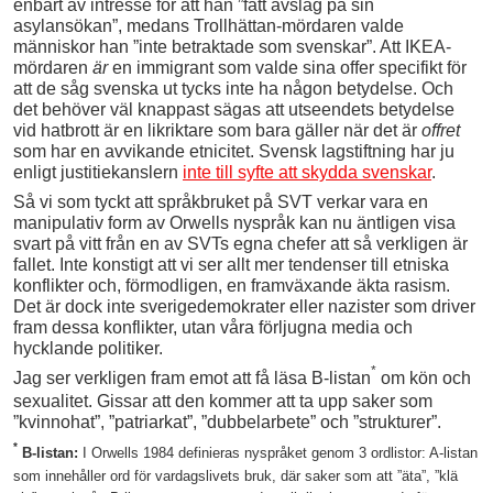
enbart av intresse för att han ”fått avslag på sin
asylansökan”, medans Trollhättan-mördaren valde
människor han ”inte betraktade som svenskar”. Att IKEA-
mördaren
är
en immigrant som valde sina offer specifikt för
att de såg svenska ut tycks inte ha någon betydelse. Och
det behöver väl knappast sägas att utseendets betydelse
vid hatbrott är en likriktare som bara gäller när det är
offret
som har en avvikande etnicitet. Svensk lagstiftning har ju
enligt justitiekanslern
inte till syfte att skydda svenskar
.
Så vi som tyckt att språkbruket på SVT verkar vara en
manipulativ form av Orwells nyspråk kan nu äntligen visa
svart på vitt från en av SVTs egna chefer att så verkligen är
fallet. Inte konstigt att vi ser allt mer tendenser till etniska
konflikter och, förmodligen, en framväxande äkta rasism.
Det är dock inte sverigedemokrater eller nazister som driver
fram dessa konflikter, utan våra förljugna media och
hycklande politiker.
*
Jag ser verkligen fram emot att få läsa B-listan
om kön och
sexualitet. Gissar att den kommer att ta upp saker som
”kvinnohat”, ”patriarkat”, ”dubbelarbete” och ”strukturer”.
*
B-listan:
I Orwells 1984 definieras nyspråket genom 3 ordlistor: A-listan
som innehåller ord för vardagslivets bruk, där saker som att ”äta”, ”klä