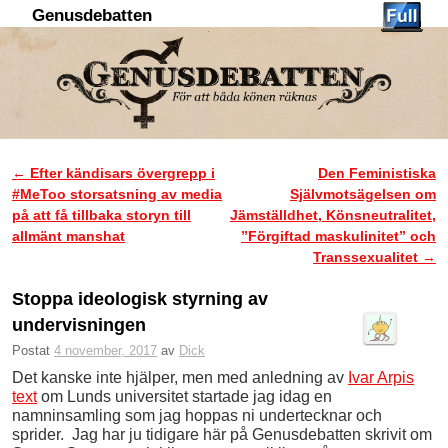
Genusdebatten
Hoppa till huvudinnehåll
Hoppa till sekundärt innehåll
←
Efter kändisars övergrepp i
Den Feministiska
Inläggsnavigering
#MeToo storsatsning av media
Självmotsägelsen om
på att få tillbaka storyn till
Jämställdhet, Könsneutralitet,
allmänt manshat
”Förgiftad maskulinitet” och
Transsexualitet
→
Stoppa ideologisk styrning av
undervisningen
Postat
4 november, 2017
av
Dick
Det kanske inte hjälper, men med anledning av
Ivar Arpis
text
om Lunds universitet startade jag idag en
namninsamling som jag hoppas ni undertecknar och
sprider. Jag har ju tidigare här på Genusdebatten skrivit om