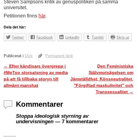
Steven Sampsons kritik av genuspolitiken på samma
universitet.
Petitionen finns
här
.
Dela det här:
Twitter
Facebook
LinkedIn
Tumblr
Skriv ut
Publicerat i
Dick
Permanent länk
←
Efter kändisars övergrepp i
Den Feministiska
Inläggsnavigering
#MeToo storsatsning av media
Självmotsägelsen om
på att få tillbaka storyn till
Jämställdhet, Könsneutralitet,
allmänt manshat
”Förgiftad maskulinitet” och
Transsexualitet
→
Kommentarer
Stoppa ideologisk styrning av
undervisningen
— 7 kommentarer