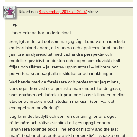
Rikard
den
8 november, 2017 kl. 20:07
skrev:
Hej.
Undertecknad har undertecknat.
Sorgligt är det att det som när jag låg i Lund var en idéskola,
en teori bland andra, att studera och applicera för att sedan
jämföra analysresultat med vad andra perspektiv och
modeller gav blivit en doktrin och dogm som slaviskt skall
följas och tillåtas – ja, rentav uppmuntras! – infiltrera och
pervertera snart sagt alla institutioner och inriktningar.
Vad hände med de föreläsare och professorer jag minns,
vars egen hemvist i det politiska man endast kunde gissa,
som enträget och ihärdigt inpräntade i oss skillnaden mellan
studier av marxism och studier i marxism (som var det
exempel som användes)?
Jag fann det lustfyllt och som en utmaning för ens eget
rättesnöre och rättvise-instinkt att ges uppgifter som
”analysera följande text [”The end of history and the last
man”, t ex] ur ett queerteoretiskt perspektiv” – snacka om att