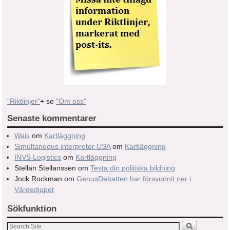
"Riktlinjer"
+ se
"Om oss"
Senaste kommentarer
Wais
om
Kartläggning
Simultaneous interpreter USA
om
Kartläggning
INVS Logistics
om
Kartläggning
Stellan Stellanssen
om
Testa din politiska bildning
Jock Rockman
om
GenusDebatten har försvunnit ner i
Värdedjupet
Sökfunktion