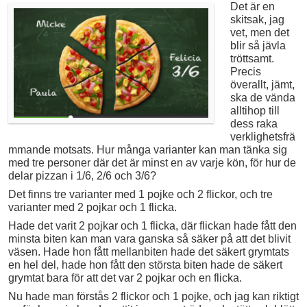
Det är en
skitsak, jag
vet, men det
blir så jävla
tröttsamt.
Precis
överallt, jämt,
ska de vända
alltihop till
dess raka
verklighetsfrä
mmande motsats. Hur många varianter kan man tänka sig
med tre personer där det är minst en av varje kön, för hur de
delar pizzan i 1/6, 2/6 och 3/6?
Det finns tre varianter med 1 pojke och 2 flickor, och tre
varianter med 2 pojkar och 1 flicka.
Hade det varit 2 pojkar och 1 flicka, där flickan hade fått den
minsta biten kan man vara ganska så säker på att det blivit
väsen. Hade hon fått mellanbiten hade det säkert grymtats
en hel del, hade hon fått den största biten hade de säkert
grymtat bara för att det var 2 pojkar och en flicka.
Nu hade man förstås 2 flickor och 1 pojke, och jag kan riktigt