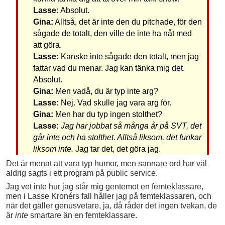
Lasse:
Absolut.
Gina:
Alltså, det är inte den du pitchade, för den
sågade de totalt, den ville de inte ha nåt med
att göra.
Lasse:
Kanske inte sågade den totalt, men jag
fattar vad du menar. Jag kan tänka mig det.
Absolut.
Gina:
Men vadå, du är typ inte arg?
Lasse:
Nej. Vad skulle jag vara arg för.
Gina:
Men har du typ ingen stolthet?
Lasse:
Jag har jobbat så många år på SVT, det
går inte och ha stolthet. Alltså liksom, det funkar
liksom inte.
Jag tar det, det göra jag.
Det är menat att vara typ humor, men sannare ord har väl
aldrig sagts i ett program på public service.
Jag vet inte hur jag står mig gentemot en femteklassare,
men i Lasse Kronérs fall håller jag på femteklassaren, och
när det gäller genusvetare, ja, då råder det ingen tvekan, de
är
inte
smartare än en femteklassare.