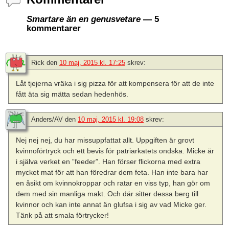
Smartare än en genusvetare
— 5
kommentarer
Rick
den
10 maj, 2015 kl. 17:25
skrev:
Låt tjejerna vräka i sig pizza för att kompensera för att de inte
fått äta sig mätta sedan hedenhös.
Anders/AV
den
10 maj, 2015 kl. 19:08
skrev:
Nej nej nej, du har missuppfattat allt. Uppgiften är grovt
kvinnoförtryck och ett bevis för patriarkatets ondska. Micke är
i själva verket en ”feeder”. Han förser flickorna med extra
mycket mat för att han föredrar dem feta. Han inte bara har
en åsikt om kvinnokroppar och ratar en viss typ, han gör om
dem med sin manliga makt. Och där sitter dessa berg till
kvinnor och kan inte annat än glufsa i sig av vad Micke ger.
Tänk på att smala förtrycker!