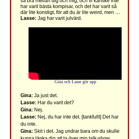
så bra mellan dig och mig, och vi kanske inte
har varit bästa kompisar, och det har varit så
där lite konstigt, för att du är lite weird, men …
Lasse:
Jag har varit julvärd.
Gina och Lasse gör upp
Gina:
Ja just det.
Lasse:
Har du varit det?
Gina:
Nej.
Lasse:
Nej, du har inte det. [tankfullt] Det har
du inte.
Gina:
Skit i det. Jag undrar bara om du skulle
kunna tänka dig att ta över min talk-show.