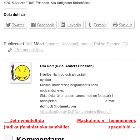
©2015 Anders ”Dolf” Ericsson. Alla rättigheter förbehållna.
Dela det här:
Twitter
Facebook
LinkedIn
Tumblr
Skriv ut
Publicerat i
Dolf
Märkt
feministisk gospel
,
media
,
Public Service
,
TV
Permanent länk
Om Dolf (a.k.a. Anders Ericsson)
Hjärtlös filantrop och altruistisk
cyniker
Minimal moderering begränsad till rena
nödvändigheter.
Skitstövlar åker ut permanent med en fet spark i
ändalykten. e-mail:
dolf.gd@hotmail.com
Visa alla inlägg av Dolf (a.k.a. Anders Ericsson)
←
Det nymedeltida
Maskulinism – feminismens
Inläggsnavigering
(radikal)feministiska samhället
spegelbild
→
Kommentarer