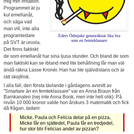
mig min irritation.
Programmet är ju
kul emellanåt,
och säga vad
man vill, inte alla
programledare
Eders Ödmjuke genusräknar lika bra
som en femteklassare
på SVT är urusla.
Det finns faktiskt
de som emellanåt har sina ljusa stunder. Och bland de som
man faktiskt kan se ibland med lite behållning får man väl
ändå räkna Lasse Kronér. Han har lite självdistans och är
rätt skojfrisk.
I alla fall, den första tävlande i gårdagens avsnitt av
”Smartare än en femteklassare” var en Anna Braun från
Barnkanalen (nej inte Anna Book, men inte helt olik). På
nivån 10 000 kronor valde hon årskurs 3 matematik och fick
då frågan,
tadam
:
Micke, Paula och Felicia delar på en pizza,
Micke får en sjättedel, Paula får en tredjedel,
hur stor blir Felicias andel av pizzan?