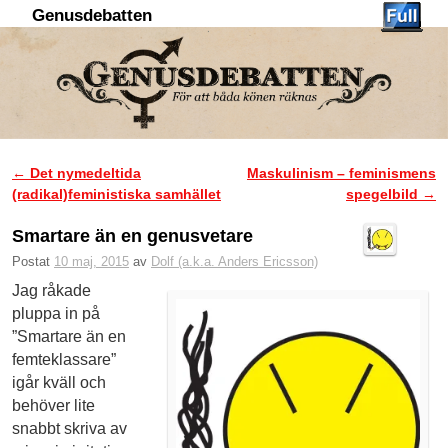
Genusdebatten
Hoppa till huvudinnehåll
Hoppa till sekundärt innehåll
←
Det nymedeltida
Maskulinism – feminismens
Inläggsnavigering
(radikal)feministiska samhället
spegelbild
→
Smartare än en genusvetare
Postat
10 maj, 2015
av
Dolf (a.k.a. Anders Ericsson)
Jag råkade
pluppa in på
”Smartare än en
femteklassare”
igår kväll och
behöver lite
snabbt skriva av