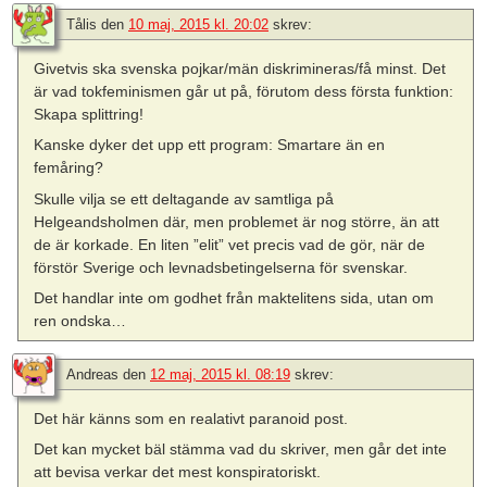
Tålis
den
10 maj, 2015 kl. 20:02
skrev:
Givetvis ska svenska pojkar/män diskrimineras/få minst. Det
är vad tokfeminismen går ut på, förutom dess första funktion:
Skapa splittring!
Kanske dyker det upp ett program: Smartare än en
femåring?
Skulle vilja se ett deltagande av samtliga på
Helgeandsholmen där, men problemet är nog större, än att
de är korkade. En liten ”elit” vet precis vad de gör, när de
förstör Sverige och levnadsbetingelserna för svenskar.
Det handlar inte om godhet från maktelitens sida, utan om
ren ondska…
Andreas
den
12 maj, 2015 kl. 08:19
skrev:
Det här känns som en realativt paranoid post.
Det kan mycket bäl stämma vad du skriver, men går det inte
att bevisa verkar det mest konspiratoriskt.