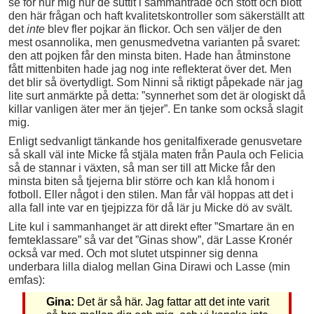
se för hur mig hur de suttit i sammanträde och stött och blött
den här frågan och haft kvalitetskontroller som säkerställt att
det
inte
blev fler pojkar än flickor. Och sen väljer de den
mest osannolika, men genusmedvetna varianten på svaret:
den att pojken får den minsta biten. Hade han åtminstone
fått mittenbiten hade jag nog inte reflekterat över det. Men
det blir så övertydligt. Som Ninni så riktigt påpekade när jag
lite surt anmärkte på detta: ”synnerhet som det är ologiskt då
killar vanligen äter mer än tjejer”. En tanke som också slagit
mig.
Enligt sedvanligt tänkande hos genitalfixerade genusvetare
så skall väl inte Micke få stjäla maten från Paula och Felicia
så de stannar i växten, så man ser till att Micke får den
minsta biten så tjejerna blir större och kan klå honom i
fotboll. Eller något i den stilen. Man får väl hoppas att det i
alla fall inte var en tjejpizza för då lär ju Micke dö av svält.
Lite kul i sammanhanget är att direkt efter ”Smartare än en
femteklassare” så var det ”Ginas show”, där Lasse Kronér
också var med. Och mot slutet utspinner sig denna
underbara lilla dialog mellan Gina Dirawi och Lasse (min
emfas):
Gina:
Det är så här. Jag fattar att det inte varit