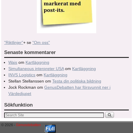
"Riktlinjer"
+ se
"Om oss"
Senaste kommentarer
Wais
om
Kartläggning
Simultaneous interpreter USA
om
Kartläggning
INVS Logistics
om
Kartläggning
Stellan Stellanssen
om
Testa din politiska bildning
Jock Rockman
om
GenusDebatten har försvunnit ner i
Värdedjupet
Sökfunktion
© 2026 -
Genusdebatten