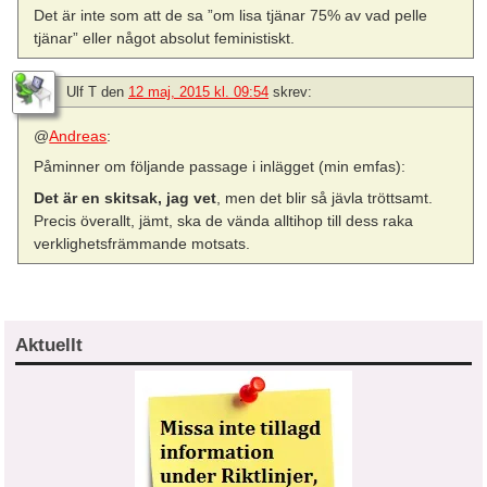
Det är inte som att de sa ”om lisa tjänar 75% av vad pelle
tjänar” eller något absolut feministiskt.
Ulf T
den
12 maj, 2015 kl. 09:54
skrev:
@
Andreas
:
Påminner om följande passage i inlägget (min emfas):
Det är en skitsak, jag vet
, men det blir så jävla tröttsamt.
Precis överallt, jämt, ska de vända alltihop till dess raka
verklighetsfrämmande motsats.
Aktuellt