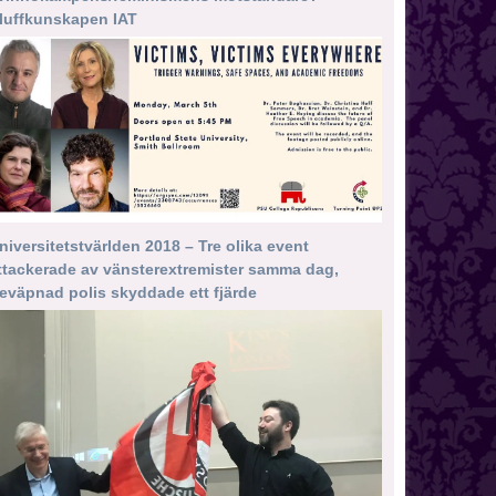
luffkunskapen IAT
niversitetstvärlden 2018 – Tre olika event
ttackerade av vänsterextremister samma dag,
eväpnad polis skyddade ett fjärde