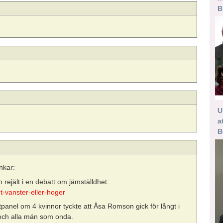
B
U
a
B
nkar:
ejält i en debatt om jämställdhet:
t-vanster-eller-hoger
tpanel om 4 kvinnor tyckte att Åsa Romson gick för långt i
a och alla män som onda.