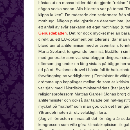
höstas ut en massa bilder där de gjorde ”reklam”
någon vecka sedan. Alla bilderna var på temat ”Da
klippa kuken”. De raderade den sedermera från sit
mothugg. Någon pudel gjorde de däremot inte, jag
ett anfall av svår sarkasm ett eget motinlägg (ursä
Genusdebatten
. Det rör dock mycket mer än bara r
direkt ur, ett EU-dokument om tolerans, där man vil
bland annat antifeminism med antisemitism, förint
Maria Sveland, tongivande feminist, likställer i si
med generaler som via sina bloggar dirigerar sina 
eftersom jag under en lång vistats på bägge herrar
ed på att Svelands dravel i bästa fall är hallucinat
förvrängning av verkligheten.) Feminister är väldi
drömma upp kopplingar mellan de som är kritiska
var själv med i Nordiska ministerrådets (har jag f
religionsprofessorn Mattias Gardell (Jonas bror) 
antifeminister och också där talade om hat-lagstift
mycket på ”näthat” som man gör, och det framgår h
Yttrandefriheten är otvivelaktigt i fara.
(Jag vill förresten minnas att det för några år s
kongressen som ville göra klimatskepticism illegal