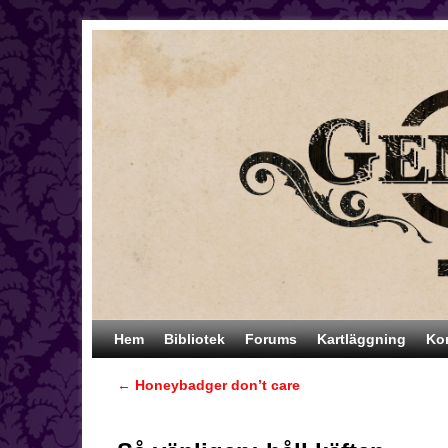
Hoppa till huvudinnehåll
Hoppa till sekundärt innehåll
Hem
Bibliotek
Forums
Kartläggning
Ko
←
Honeybadger don’t care
Inläggsnavigering