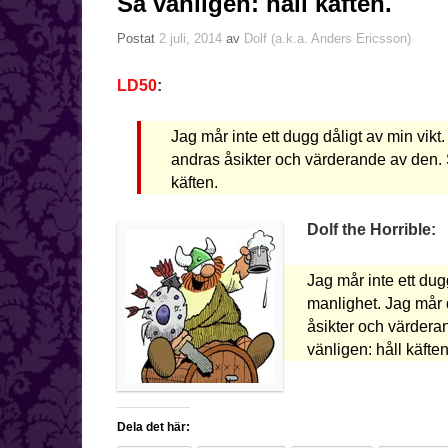
Så vänligen: håll käften.
Postat
2 juli, 2014
av
Dolf (a.k.a. Anders Ericsson)
LD50
:
Jag mår inte ett dugg dåligt av min vikt
andras åsikter och värderande av den. 
käften.
Dolf the Horrible:
Jag mår inte ett dug
manlighet. Jag mår 
åsikter och värdera
vänligen: håll käften
Dela det här: