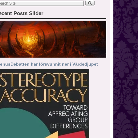
ecent Posts Slider
enusDebatten har försvunnit ner i Värdedjupet