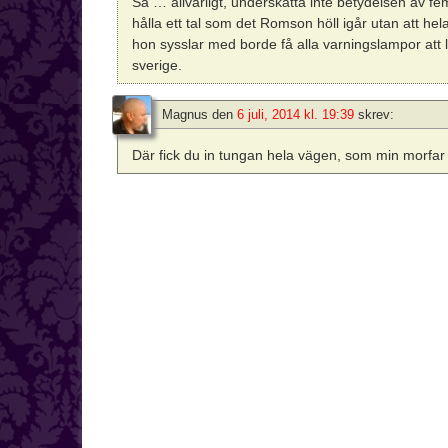
Så … allvarligt, underskatta inte betydelsen av fe
hålla ett tal som det Romson höll igår utan att hel
hon sysslar med borde få alla varningslampor att l
sverige.
Magnus
den
6 juli, 2014 kl. 19:39
skrev:
Där fick du in tungan hela vägen, som min morfa