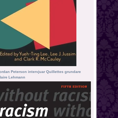
ordan Peterson intervjuar Quillettes grundare
laire Lehmann