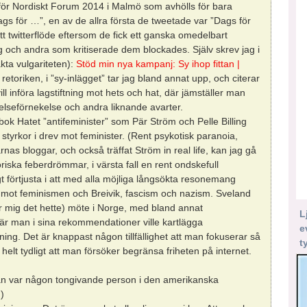
 för Nordiskt Forum 2014 i Malmö som avhölls för bara
gs för …”, en av de allra första de tweetade var ”Dags för
t twitterflöde eftersom de fick ett ganska omedelbart
 och andra som kritiserade dem blockades. Själv skrev jag i
kta vulgariteten):
Stöd min nya kampanj: Sy ihop fittan |
etoriken, i ”sy-inlägget” tar jag bland annat upp, och citerar
l införa lagstiftning mot hets och hat, där jämställer man
elseförnekelse och andra liknande avarter.
n bok Hatet ”antifeminister” som Pär Ström och Pelle Billing
styrkor i drev mot feminister. (Rent psykotisk paranoia,
nas bloggar, och också träffat Ström in real life, kan jag gå
oriska feberdrömmar, i värsta fall en rent ondskefull
gt förtjusta i att med alla möjliga långsökta resonemang
 mot feminismen och Breivik, fascism och nazism. Sveland
ör mig det hette) möte i Norge, med bland annat
L
där man i sina rekommendationer ville kartlägga
e
ning. Det är knappast någon tillfällighet att man fokuserar så
t
elt tydligt att man försöker begränsa friheten på internet.
edan var någon tongivande person i den amerikanska
.)