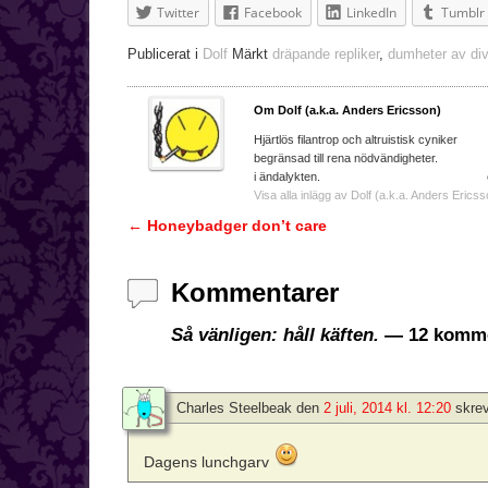
Twitter
Facebook
LinkedIn
Tumblr
Publicerat i
Dolf
Märkt
dräpande repliker
,
dumheter av div
Om Dolf (a.k.a. Anders Ericsson)
Hjärtlös filantrop och a
begränsad till rena nödvändighe
i ändalykten. e-ma
Visa alla inlägg av Dolf (a.k.a. Anders Ericss
←
Honeybadger don’t care
Inläggsnavigering
Kommentarer
Så vänligen: håll käften.
— 12 komme
Charles Steelbeak
den
2 juli, 2014 kl. 12:20
skrev
Dagens lunchgarv