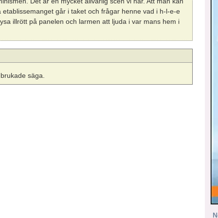
minismen. Det är en mycket allvarlig scen vi har. Att man kan
a etablissemanget går i taket och frågar henne vad i h-l-e-e
ysa illrött på panelen och larmen att ljuda i var mans hem i
r brukade säga.
N