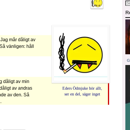
R
. Jag mår dåligt av
Så vänligen: håll
G
g dåligt av min
dåligt av andras
Eders Ödmjuke hör allt,
ser en del, säger inget
nde av den. Så
.