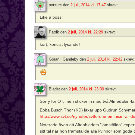
notsure
den
2 juli, 2014 kl. 17:47
skrev:
Like a boss!
Patrik
den
2 juli, 2014 kl. 22:29
skrev:
kort, koncist lysande!
Göran i Gamleby
den
2 juli, 2014 kl. 22:42
skrev:
Bladet
den
2 juli, 2014 kl. 23:30
skrev:
Sorry för OT, men sticker in med två Almedalen-lä
Ebba Busch Thor (KD) läxar upp Gudrun Schyman r
http://www.svt.se/nyheter/svtforum/feminism-ar-de
Noterade även att Aftonbladets ”jämställda” exper
sitt tal när hon framställde alla kvinnor som god