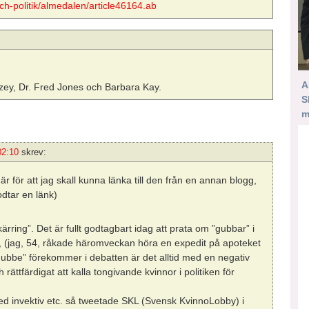
och-politik/almedalen/article46164.ab
A
zey, Dr. Fred Jones och Barbara Kay.
S
m
 02:10
skrev:
r för att jag skall kunna länka till den från en annan blogg,
odtar en länk)
ing”. Det är fullt godtagbart idag att prata om ”gubbar” i
e, (jag, 54, råkade häromveckan höra en expedit på apoteket
”gubbe” förekommer i debatten är det alltid med en negativ
 rättfärdigat att kalla tongivande kvinnor i politiken för
med invektiv etc. så tweetade SKL (Svensk KvinnoLobby) i