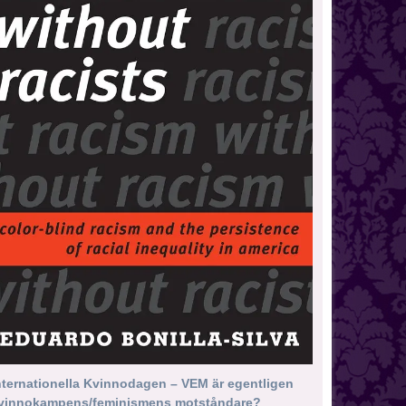
nternationella Kvinnodagen – VEM är egentligen
vinnokampens/feminismens motståndare?