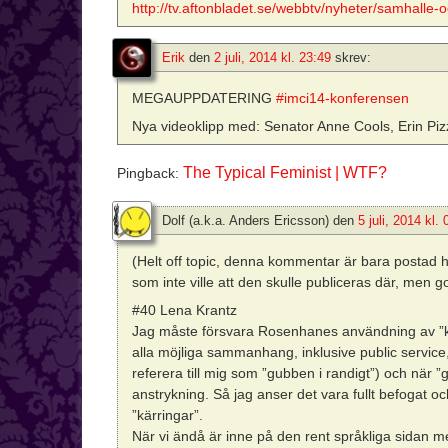
http://tv.aftonbladet.se/webbtv/nyheter/samhalle-
Erik
den
2 juli, 2014 kl. 23:49
skrev:
MEGAUPPDATERING
#imci14-konferensen
Nya videoklipp med: Senator Anne Cools, Erin Piz
The Typical Feminist | WTF?
Pingback:
Dolf (a.k.a. Anders Ericsson)
den
5 juli, 2014 kl.
(Helt off topic, denna kommentar är bara postad hä
som inte ville att den skulle publiceras där, men g
#40 Lena Krantz
Jag måste försvara Rosenhanes användning av ”kärr
alla möjliga sammanhang, inklusive public servic
referera till mig som ”gubben i randigt”) och när 
anstrykning. Så jag anser det vara fullt befogat och
”kärringar”.
När vi ändå är inne på den rent språkliga sidan 