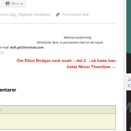
Skriv ut
erse slag
,
Hagbard Handfaste
Permanent länk
ltruistisk cyniker Minimal moderering
ter. Skitstövlar åker ut permanent med en fet spark
il:
dolf.gd@hotmail.com
on)
Om Elliot Rodger varit svart – del 2 …så hade han
hetat Nkosi Thandiwe
→
J
C
ntarer
: