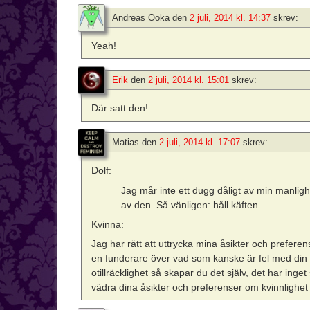
Andreas Ooka
den
2 juli, 2014 kl. 14:37
skrev:
Yeah!
Erik
den
2 juli, 2014 kl. 15:01
skrev:
Där satt den!
Matias
den
2 juli, 2014 kl. 17:07
skrev:
Dolf:
Jag mår inte ett dugg dåligt av min manlig
av den. Så vänligen: håll käften.
Kvinna:
Jag har rätt att uttrycka mina åsikter och prefere
en funderare över vad som kanske är fel med din
otillräcklighet så skapar du det själv, det har ing
vädra dina åsikter och preferenser om kvinnlighet för