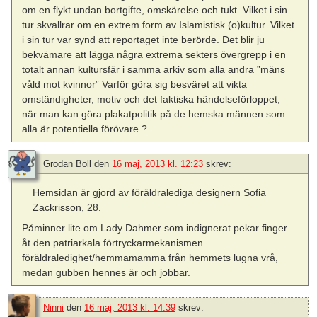
om en flykt undan bortgifte, omskärelse och tukt. Vilket i sin
tur skvallrar om en extrem form av Islamistisk (o)kultur. Vilket
i sin tur var synd att reportaget inte berörde. Det blir ju
bekvämare att lägga några extrema sekters övergrepp i en
totalt annan kultursfär i samma arkiv som alla andra ”mäns
våld mot kvinnor” Varför göra sig besväret att vikta
omständigheter, motiv och det faktiska händelseförloppet,
när man kan göra plakatpolitik på de hemska männen som
alla är potentiella förövare ?
Grodan Boll
den
16 maj, 2013 kl. 12:23
skrev:
Hemsidan är gjord av föräldralediga designern Sofia
Zackrisson, 28.
Påminner lite om Lady Dahmer som indignerat pekar finger
åt den patriarkala förtryckarmekanismen
föräldraledighet/hemmamamma från hemmets lugna vrå,
medan gubben hennes är och jobbar.
Ninni
den
16 maj, 2013 kl. 14:39
skrev: