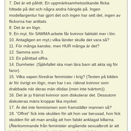
7. Det är ett påhitt. En uppmärksamhetssökande flicka
hittade på det och några andra hängde på. Ingen
modellargentur har gjort det och ingen har sett det, ingen av
flickorna har anlitats.
8. Det är en lögn.
9. En myt, för SAMMA arbete får kvinnor faktiskt mer i lön.
10. Antagligen en myt,i vilka länder skulle det vara så?
11. För många kanske, men HUR många är det?
12. Samma som 3.
13. En påhittad siffra.
14. Dumheter. (Självfallet ska man lära barn att akta sig för
faror).
15. Vilka vapen föredrar feminister i krig? (Texten på bilden
är för övrigt en lögn, man har t.ex. räknat kvinnor som
drabbade när deras män dödas (men inte tvärtom))
16. Det är ju främst kvinnor som diskuterar det. Dessutom
diskuteras mäns kroppar lika mycket.
17. Är det inte feminismen som framställer mannen så?
18. ”Offret” fick inte skulden för att hon var berusad, hon fick
skulden för att man ansåg att hon falskt anklagat killarna.
(Återkommande från feminister angående sexualbrott är att