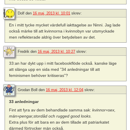
Dolf
den
16 maj, 2013 kl. 10:01
skrev:
En i mitt tycke mycket värdefull iakttagelse av Ninni. Jag lade
också märke till att kvinnorna i kvinnobyn var utsmyckade
men reflekterade aldrig över betydelsen av det.
Fredrik
den
16 maj, 2013 kl. 10:27
skrev:
33:an har dykt upp i mitt facebookflöde också. kanske läge
att slänga upp en sida med ”34 anledningar till att
feminismen behöver kritiseras”?
Grodan Boll
den
16 maj, 2013 kl. 12:04
skrev:
33 anledningar
Fint att fyra av dem behandlade samma sak:
kvinnor=sex,
män=pengar,stordåd och rugged good looks.
Extra plus för att bara en av dem tillade att patriarkatet
därmed förtrycker män också.