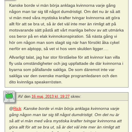
Kanske borde vi män börja anklaga kvinnorna varje gång
någon man tar sig till något dumdristigt. Om det nu är så att
vi män med våra mystiska krafter tvingar kvinnorna att göra
allt för att se bra ut, så är det väl inte mer än rimligt att på
motsvarande sätt påstå att vårt manliga behov av att utmärka
oss beror på en elak kvinnokonspiration. Så nästa gång vi
hör om någon man som slagit sig när han försökt åka cykel
nerför en alptopp, så vet vi hos vem skulden ligger….
Allvarligt talat, jag har stor förståelse för att kvinnor kan villa
fly usla omständigheter och jag uppfattade de där kvinnorna i
byarna som påfallande sakliga. De som däremot inte var
sakliga var den svenske manlige programledaren och den
dito kvinnliga speakerrösten.
AV
den
16 maj, 2013 kl. 19:27
skrev:
@
Rick
:
Kanske borde vi män börja anklaga kvinnorna varje
gång någon man tar sig till något dumdristigt. Om det nu är
så att vi män med våra mystiska krafter tvingar kvinnorna att
göra allt för att se bra ut, så är det väl inte mer än rimligt att