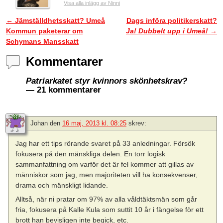
Visa alla inlägg av Ninni
←
Jämställdhetsskatt? Umeå
Dags införa politikerskatt?
Inläggsnavigering
Kommun paketerar om
Ja! Dubbelt upp i Umeå!
→
Schymans Mansskatt
Kommentarer
Patriarkatet styr kvinnors skönhetskrav?
— 21 kommentarer
Johan
den
16 maj, 2013 kl. 08:25
skrev:
Jag har ett tips rörande svaret på 33 anledningar. Försök
fokusera på den mänskliga delen. En torr logisk
sammanfattning om varför det är fel kommer att gillas av
människor som jag, men majoriteten vill ha konsekvenser,
drama och mänskligt lidande.
Alltså, när ni pratar om 97% av alla våldtäktsmän som går
fria, fokusera på Kalle Kula som suttit 10 år i fängelse för ett
brott han bevisligen inte begick, etc.