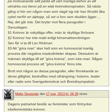
på motsvarande sätt påstå att vårt manliga behov av att
utmärka oss beror på en elak kvinnokonspiration. Så nästa
gång vi hör om någon man som slagit sig när han försökt åka
cykel nerför en alptopp, så vet vi hos vem skulden ligger….
Nej, det går inte. Det bryter mot flera paragrafer i
Genuslagen.
§1 Kvinnor är oskyldiga offer, män är skyldiga förövare.
§2 Kvinnor har inte makt enligt könsmaktsordningen.
Sen får vi ta till Lex Hirdman:
§3 Att ”göra man” sker helt som en homosocial manlig
process där negativa maskuliniteter skapas. Dessutom är
männen skyldiga till att ”göra kvinna”, som icke-man. Någon
homosocial process att ”göra kvinna” finns inte.
Brott mot någon av dessa paragrafer, eller förnekande av
deras giltighet, bestraffas med uthängning i kolumn, teater
eller radio som Sverigedemokrat och Breiviksympatisör.
Malte Skogsnäs
den
17 maj, 2013 kl. 06:28
skrev:
Dagens patriarkat består av feminister som förtrycker
ickefeministiska kvinnor.