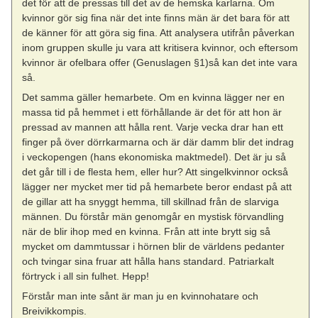
det för att de pressas till det av de hemska karlarna. Om
kvinnor gör sig fina när det inte finns män är det bara för att
de känner för att göra sig fina. Att analysera utifrån påverkan
inom gruppen skulle ju vara att kritisera kvinnor, och eftersom
kvinnor är ofelbara offer (Genuslagen §1)så kan det inte vara
så.
Det samma gäller hemarbete. Om en kvinna lägger ner en
massa tid på hemmet i ett förhållande är det för att hon är
pressad av mannen att hålla rent. Varje vecka drar han ett
finger på över dörrkarmarna och är där damm blir det indrag
i veckopengen (hans ekonomiska maktmedel). Det är ju så
det går till i de flesta hem, eller hur? Att singelkvinnor också
lägger ner mycket mer tid på hemarbete beror endast på att
de gillar att ha snyggt hemma, till skillnad från de slarviga
männen. Du förstår män genomgår en mystisk förvandling
när de blir ihop med en kvinna. Från att inte brytt sig så
mycket om dammtussar i hörnen blir de världens pedanter
och tvingar sina fruar att hålla hans standard. Patriarkalt
förtryck i all sin fulhet. Hepp!
Förstår man inte sånt är man ju en kvinnohatare och
Breivikkompis.