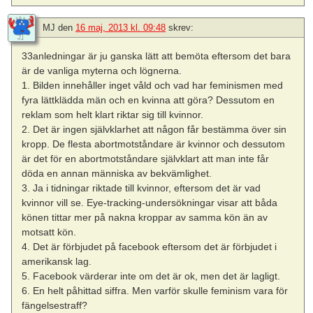
MJ
den
16 maj, 2013 kl. 09:48
skrev:
33anledningar är ju ganska lätt att bemöta eftersom det bara
är de vanliga myterna och lögnerna.
1. Bilden innehåller inget våld och vad har feminismen med
fyra lättklädda män och en kvinna att göra? Dessutom en
reklam som helt klart riktar sig till kvinnor.
2. Det är ingen självklarhet att någon får bestämma över sin
kropp. De flesta abortmotståndare är kvinnor och dessutom
är det för en abortmotståndare självklart att man inte får
döda en annan människa av bekvämlighet.
3. Ja i tidningar riktade till kvinnor, eftersom det är vad
kvinnor vill se. Eye-tracking-undersökningar visar att båda
könen tittar mer på nakna kroppar av samma kön än av
motsatt kön.
4. Det är förbjudet på facebook eftersom det är förbjudet i
amerikansk lag.
5. Facebook värderar inte om det är ok, men det är lagligt.
6. En helt påhittad siffra. Men varför skulle feminism vara för
fängelsestraff?