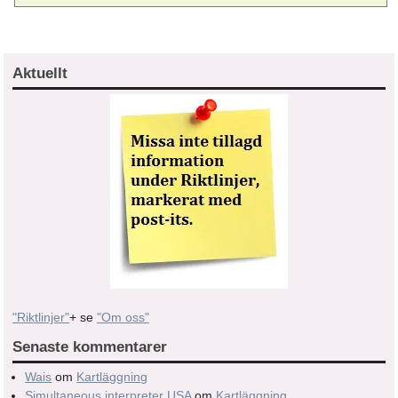
Aktuellt
"Riktlinjer"
+ se
"Om oss"
Senaste kommentarer
Wais
om
Kartläggning
Simultaneous interpreter USA
om
Kartläggning