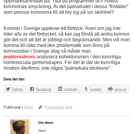
uppmärksammade på. Titta på programmet och notera
kvinnornas smyckning. Är det patriarkatet i dessa ”fristäder”
som pressar kvinnorna till att bry sig på sin skönhet?
Kvinnor i Sverige
upplever
ett förtryck. Även om jag inte
lider alls av det förtrycket, så kan jag förstå att andra kvinnor
gör det och att det är jobbigt och begränsande. Men vill man
komma till rätta med den problematik som finns på
kvinnosidan i Sverige idag så måste man
problematisera
analysera kollektivismen / den kvinnliga
homosociala gemenskapen. För det är
där
de kvinnliga
hindren återfinns, inte några ”patriarkala strukturer”.
Dela det här:
Twitter
Facebook
LinkedIn
Tumblr
Skriv ut
Publicerat i
Ninni
Permanent länk
Om Ninni
Ninni