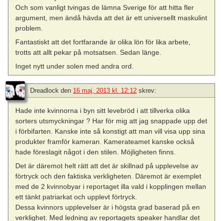
Och som vanligt tvingas de lämna Sverige för att hitta fler
argument, men ändå hävda att det är ett universellt maskulint
problem.
Fantastiskt att det fortfarande är olika lön för lika arbete,
trotts att allt pekar på motsatsen. Sedan länge.
Inget nytt under solen med andra ord.
Dreadlock
den
16 maj, 2013 kl. 12:12
skrev:
Hade inte kvinnorna i byn sitt levebröd i att tillverka olika
sorters utsmyckningar ? Har för mig att jag snappade upp det
i förbifarten. Kanske inte så konstigt att man vill visa upp sina
produkter framför kameran. Kamerateamet kanske också
hade föreslagit något i den stilen. Möjligheten finns.
Det är däremot helt rätt att det är skillnad på upplevelse av
förtryck och den faktiska verkligheten. Däremot är exemplet
med de 2 kvinnobyar i reportaget illa vald i kopplingen mellan
ett tänkt patriarkat och upplevt förtryck.
Dessa kvinnors upplevelser är i högsta grad baserad på en
verklighet. Med ledning av reportagets speaker handlar det