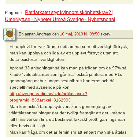
Patriarkatet styr kvinnors skönhetskrav? |
Pingback:
UmeNytt.se - Nyheter Umeå Sverige - Nyhetsportal
En annan Andreas
den
16 maj, 2013 kl. 08:50
skrev:
Ett upplevt förtryck är inte detsamma som ett verkligt förtryck,
man kan uppleva och lida av ett upplevt förtryck utan att
detta existerar i verkligheten.
Apropå 33 anledningar så kan man på frågan om de 97% så
kllade ”våldtäktsmän som går fria” också jämföra med P1s
genomgång av hur ungas sexualbrott hanteras och då
speciellt med avseende på kön.
http://sverigesradio.se/sida/artikel.aspx?
programid=83&artikel=3162993
Man kan också ta upp sydsvenskans genomgång av
våldtäktsanmälningar där det tydligt framgår att det i många
fall finns varken fins ett beskrivet faktiskt brott, gärningsman
eller bevis att tillgå.
Man kan fråga om det är feminism att enbart män ska åtalas