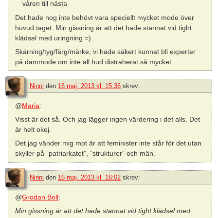
våren till nästa
Det hade nog inte behövt vara speciellt mycket mode över
huvud taget. Min gissning är att det hade stannat vid tight
klädsel med uringning =)
Skärning/tyg/färg/märke, vi hade säkert kunnat bli experter
på dammode om inte all hud distraherat så mycket…
Ninni
den
16 maj, 2013 kl. 15:36
skrev:
@
Maria
:
Visst är det så. Och jag lägger ingen värdering i det alls. Det
är helt okej.
Det jag vänder mig mot är att feminister inte står för det utan
skyller på ”patriarkatet”, ”strukturer” och män.
Ninni
den
16 maj, 2013 kl. 16:02
skrev:
@
Grodan Boll
:
Min gissning är att det hade stannat vid tight klädsel med