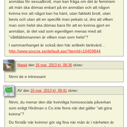
anmälas för sexualbrott, man kan fråga om det är feminism
att män ska dömas enbart på en anmälan och att någon
kvinna tror att något kan ha hänt, utan faktiskt brott, utan
bevis och utan att en specifik man pekats ut, dvs att vilken
man som helst ska dömas bara för att en kvinna gjort en
anmälan, är det vad som egentligen menas med att
”våldtäktsmannen är vilken man som helst”?
I sammanhanget är också den här artikeln tänkvärd…
http://www.sourze.se/default.asp?itemId=10459844
Mariel
den
16 maj, 2013 kl. 09:36
skrev:
Ninni de e intressant
AV
den
16 maj, 2013 kl. 09:41
skrev:
Ninni, du menar den där kvinnliga homosociala påverkan
som enligt Hirdman o Co inte finns när det gäller ”att göra
kvinna”?
Du förstår när kvinnor gör sig fina när män är i närheten är