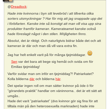
@
Dreadlock
:
Hade inte kvinnorna i byn sitt levebröd i att tillverka olika
sorters utsmyckningar ? Har för mig att jag snappade upp det
i förbifarten. Kanske inte så konstigt att man vill visa upp sina
produkter framför kameran. Kamerateamet kanske också
hade föreslagit något i den stilen. Möjligheten finns.
Absolut, det är riktigt. Och naturligtvis bidrar både det och att
kameran är där och man då vill vara extra fin.
Jag har helt enkelt varit på för många tjejmiddagar.
Sen
var det bara att bege sig hemåt och svida om för
Emilias tjejmiddag!
Varför svidar man om inför en tjejmiddag?! Patriarkatet?
Kolla bilderna
där
och bilderna
här
.
Det spelar ingen roll om man sätter kvinnor på öde ö för
”görandets praktik” handlar om väninnorna.. det är ett sätt att
umgås..
Hade det varit ”patriarkatet” (dvs kvinnor gör sig fina för att
tilltala män på den heterosexuella marknaden) hade inte