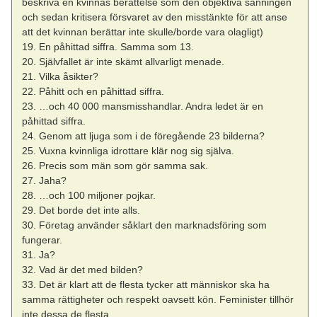
beskriva en kvinnas berättelse som den objektiva sanningen
och sedan kritisera försvaret av den misstänkte för att anse
att det kvinnan berättar inte skulle/borde vara olagligt)
19. En påhittad siffra. Samma som 13.
20. Självfallet är inte skämt allvarligt menade.
21. Vilka åsikter?
22. Påhitt och en påhittad siffra.
23. …och 40 000 mansmisshandlar. Andra ledet är en
påhittad siffra.
24. Genom att ljuga som i de föregående 23 bilderna?
25. Vuxna kvinnliga idrottare klär nog sig själva.
26. Precis som män som gör samma sak.
27. Jaha?
28. …och 100 miljoner pojkar.
29. Det borde det inte alls.
30. Företag använder såklart den marknadsföring som
fungerar.
31. Ja?
32. Vad är det med bilden?
33. Det är klart att de flesta tycker att människor ska ha
samma rättigheter och respekt oavsett kön. Feminister tillhör
inte dessa de flesta.