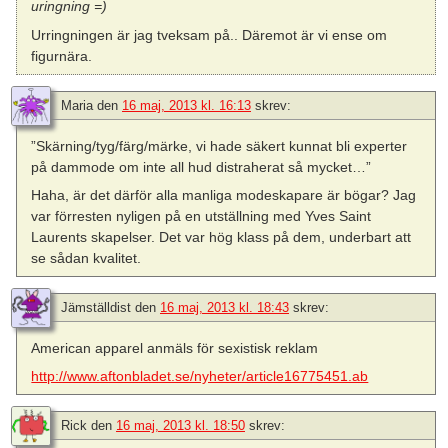
uringning =)
Urringningen är jag tveksam på.. Däremot är vi ense om
figurnära.
Maria
den
16 maj, 2013 kl. 16:13
skrev:
”Skärning/tyg/färg/märke, vi hade säkert kunnat bli experter
på dammode om inte all hud distraherat så mycket…”
Haha, är det därför alla manliga modeskapare är bögar? Jag
var förresten nyligen på en utställning med Yves Saint
Laurents skapelser. Det var hög klass på dem, underbart att
se sådan kvalitet.
Jämställdist
den
16 maj, 2013 kl. 18:43
skrev:
American apparel anmäls för sexistisk reklam
http://www.aftonbladet.se/nyheter/article16775451.ab
Rick
den
16 maj, 2013 kl. 18:50
skrev: