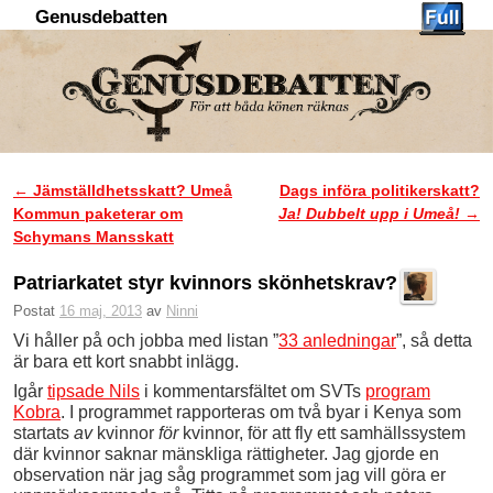
Genusdebatten
Hoppa till huvudinnehåll
Hoppa till sekundärt innehåll
←
Jämställdhetsskatt? Umeå
Dags införa politikerskatt?
Inläggsnavigering
Kommun paketerar om
Ja! Dubbelt upp i Umeå!
→
Schymans Mansskatt
Patriarkatet styr kvinnors skönhetskrav?
Postat
16 maj, 2013
av
Ninni
Vi håller på och jobba med listan ”
33 anledningar
”, så detta
är bara ett kort snabbt inlägg.
Igår
tipsade Nils
i kommentarsfältet om SVTs
program
Kobra
. I programmet rapporteras om två byar i Kenya som
startats
av
kvinnor
för
kvinnor, för att fly ett samhällssystem
där kvinnor saknar mänskliga rättigheter. Jag gjorde en
observation när jag såg programmet som jag vill göra er