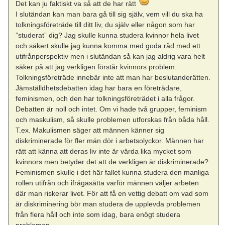
Det kan ju faktiskt va så att de har rätt
I slutändan kan man bara gå till sig själv, vem vill du ska ha
tolkningsföreträde till ditt liv, du själv eller någon som har
”studerat” dig? Jag skulle kunna studera kvinnor hela livet
och säkert skulle jag kunna komma med goda råd med ett
utifrånperspektiv men i slutändan så kan jag aldrig vara helt
säker på att jag verkligen förstår kvinnors problem.
Tolkningsföreträde innebär inte att man har beslutanderätten.
Jämställdhetsdebatten idag har bara en företrädare,
feminismen, och den har tolkningsföreträdet i alla frågor.
Debatten är noll och intet. Om vi hade två grupper, feminism
och maskulism, så skulle problemen utforskas från båda håll.
T.ex. Makulismen säger att männen känner sig
diskriminerade för fler män dör i arbetsolyckor. Männen har
rätt att känna att deras liv inte är värda lika mycket som
kvinnors men betyder det att de verkligen är diskriminerade?
Feminismen skulle i det här fallet kunna studera den manliga
rollen utifrån och ifrågasätta varför männen väljer arbeten
där man riskerar livet. För att få en vettig debatt om vad som
är diskriminering bör man studera de upplevda problemen
från flera håll och inte som idag, bara enögt studera
problemen.