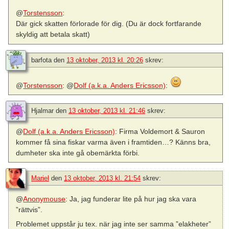
@
Torstensson
:
Där gick skatten förlorade för dig. (Du är dock fortfarande
skyldig att betala skatt)
barfota
den
13 oktober, 2013 kl. 20:26
skrev:
@
Torstensson
: @
Dolf (a.k.a. Anders Ericsson)
:
Hjalmar
den
13 oktober, 2013 kl. 21:46
skrev:
@
Dolf (a.k.a. Anders Ericsson)
: Firma Voldemort & Sauron
kommer få sina fiskar varma även i framtiden…? Känns bra,
dumheter ska inte gå obemärkta förbi.
Mariel
den
13 oktober, 2013 kl. 21:54
skrev:
@
Anonymouse
: Ja, jag funderar lite på hur jag ska vara
”rättvis”.
Problemet uppstår ju tex. när jag inte ser samma ”elakheter”