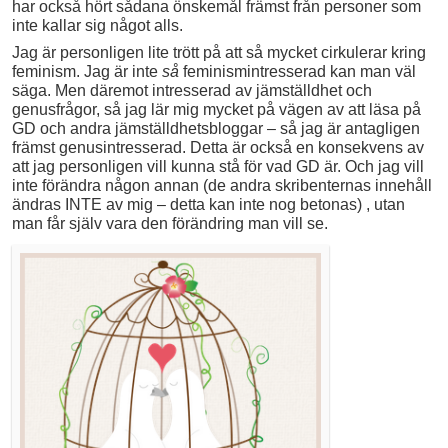
har också hört sådana önskemål främst från personer som
inte kallar sig något alls.
Jag är personligen lite trött på att så mycket cirkulerar kring
feminism. Jag är inte
så
feminismintresserad kan man väl
säga. Men däremot intresserad av jämställdhet och
genusfrågor, så jag lär mig mycket på vägen av att läsa på
GD och andra jämställdhetsbloggar – så jag är antagligen
främst genusintresserad. Detta är också en konsekvens av
att jag personligen vill kunna stå för vad GD är. Och jag vill
inte förändra någon annan (de andra skribenternas innehåll
ändras INTE av mig – detta kan inte nog betonas) , utan
man får själv vara den förändring man vill se.