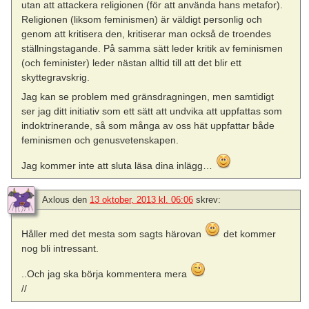
utan att attackera religionen (för att använda hans metafor).
Religionen (liksom feminismen) är väldigt personlig och
genom att kritisera den, kritiserar man också de troendes
ställningstagande. På samma sätt leder kritik av feminismen
(och feminister) leder nästan alltid till att det blir ett
skyttegravskrig.
Jag kan se problem med gränsdragningen, men samtidigt
ser jag ditt initiativ som ett sätt att undvika att uppfattas som
indoktrinerande, så som många av oss hät uppfattar både
feminismen och genusvetenskapen.
Jag kommer inte att sluta läsa dina inlägg…
Axlous
den
13 oktober, 2013 kl. 06:06
skrev:
Håller med det mesta som sagts härovan
det kommer
nog bli intressant.
..Och jag ska börja kommentera mera
//