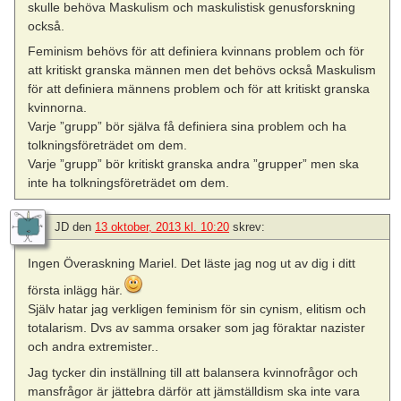
skulle behöva Maskulism och maskulistisk genusforskning
också.
Feminism behövs för att definiera kvinnans problem och för
att kritiskt granska männen men det behövs också Maskulism
för att definiera männens problem och för att kritiskt granska
kvinnorna.
Varje ”grupp” bör själva få definiera sina problem och ha
tolkningsföreträdet om dem.
Varje ”grupp” bör kritiskt granska andra ”grupper” men ska
inte ha tolkningsföreträdet om dem.
JD
den
13 oktober, 2013 kl. 10:20
skrev:
Ingen Överaskning Mariel. Det läste jag nog ut av dig i ditt
första inlägg här.
Själv hatar jag verkligen feminism för sin cynism, elitism och
totalarism. Dvs av samma orsaker som jag föraktar nazister
och andra extremister..
Jag tycker din inställning till att balansera kvinnofrågor och
mansfrågor är jättebra därför att jämställdism ska inte vara