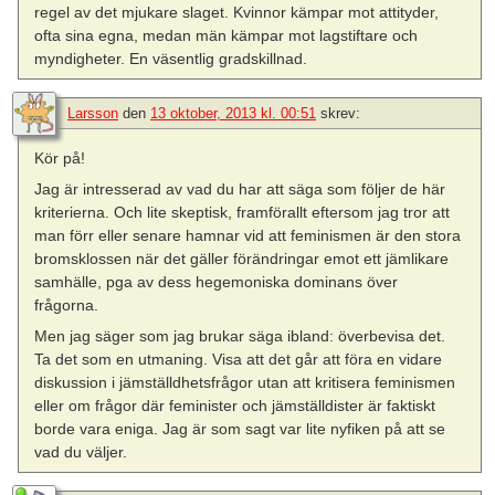
regel av det mjukare slaget. Kvinnor kämpar mot attityder,
ofta sina egna, medan män kämpar mot lagstiftare och
myndigheter. En väsentlig gradskillnad.
Larsson
den
13 oktober, 2013 kl. 00:51
skrev:
Kör på!
Jag är intresserad av vad du har att säga som följer de här
kriterierna. Och lite skeptisk, framförallt eftersom jag tror att
man förr eller senare hamnar vid att feminismen är den stora
bromsklossen när det gäller förändringar emot ett jämlikare
samhälle, pga av dess hegemoniska dominans över
frågorna.
Men jag säger som jag brukar säga ibland: överbevisa det.
Ta det som en utmaning. Visa att det går att föra en vidare
diskussion i jämställdhetsfrågor utan att kritisera feminismen
eller om frågor där feminister och jämställdister är faktiskt
borde vara eniga. Jag är som sagt var lite nyfiken på att se
vad du väljer.