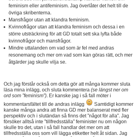
feminism eller antifeminism. Jag överlåter det helt till de
övriga skribenterna.
Mansfrågor utan att klandra feminism.
Kvinnofrågor utan att klandra feminism och dessa i en
större utsträckning för att GD totalt sett ska lyfta både
kvinnofrågor och mansfrågor.
Mindre uttalanden om vad som är fel med andras
resonemang och mer om vad som kan göras rätt, och mer
åtgärder jag skulle vilja se.
Och jag förstår också om detta gör att många kommer sluta
läsa mina inlägg, och sluta kommentera
(se längst ner om
ord som ”feminism”)
. Er kanske jag i så fall möter i
kommentarsfältet till de andras inlägg
Samtidigt kommer
kanske många andra att finna GD mer balanserat med fler
perspektiv och i slutändan så finns det ”något för alla”. Jag
försöker alltså inte ”tillfredsställa” feminister nu om någon
skulle tro det, utan i så fall handlar det mer om att
tillfredsställa oss som vill lägga etiketter helt åt sidan. Jag