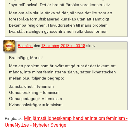
”nya roll” också. Det är bra att försöka vara konstruktiv.
Men om alla skulle tänka så där, så vore det lite som att
förespråka förnuftsbaserad kunskap utan att samtidigt
bekämpa religionen. Huvudorsaken till mäns problem
kvarstår, nämligen gynocentrismen i alla dess former.
Bashflak
den
13 oktober, 2013 kl. 00:18
skrev:
Bra inlägg, Mariel!
Men ett problem som är svårt att gå runt är det faktum att
många, inte minst feministerna själva, sätter likhetstecken
mellan bl.a. följande begrepp:
Jämställdhet = feminism
Genusforskning = feminism
Genuspedagogik = feminism
Kvinnosaksfrågor = feminism
Min jämställdhetskamp handlar inte om feminism -
Pingback:
UmeNytt.se - Nyheter Sverige