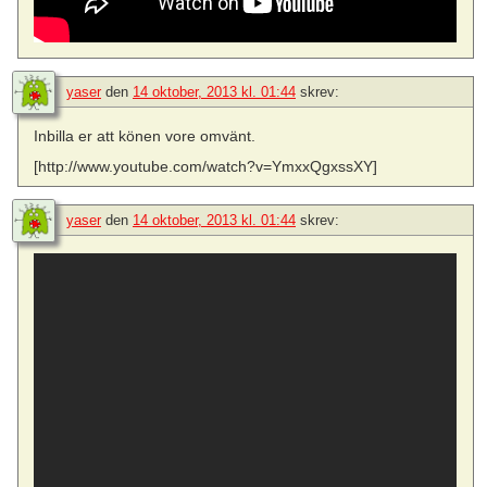
yaser
den
14 oktober, 2013 kl. 01:44
skrev:
Inbilla er att könen vore omvänt.
[http://www.youtube.com/watch?v=YmxxQgxssXY]
yaser
den
14 oktober, 2013 kl. 01:44
skrev: