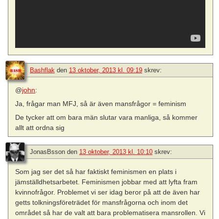
Bashflak
den
13 oktober, 2013 kl. 09:19
skrev:
@
john
:
Ja, frågar man MFJ, så är även mansfrågor = feminism
De tycker att om bara män slutar vara manliga, så kommer
allt att ordna sig
JonasBsson
den
13 oktober, 2013 kl. 10:10
skrev:
Som jag ser det så har faktiskt feminismen en plats i
jämställdhetsarbetet. Feminismen jobbar med att lyfta fram
kvinnofrågor. Problemet vi ser idag beror på att de även har
getts tolkningsföreträdet för mansfrågorna och inom det
området så har de valt att bara problematisera mansrollen. Vi