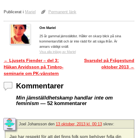
Publicerat i
Mariel
Permanent länk
Om Mariel
25 år gammal jämställdist. Håller en skarp blick på sina
kommentarsfält och är inte rädd för att säga ifrån. Är
annars väldigt snäll.
Visa alla inlägg av Mariel
←
Ljusets Fiender – del 3:
Svarsdel på Frågestund
Inläggsnavigering
Håkan Arvidsson på Timbro-
oktober 2013
→
seminarie om PK-vänstern
Kommentarer
Min jämställdhetskamp handlar inte om
feminism
— 52 kommentarer
Joel Johansson
den
13 oktober, 2013 kl. 00:13
skrev:
Jag har respekt för att det finns folk som behöver fylla din