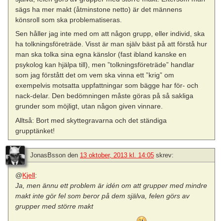
sägs ha mer makt (åtminstone netto) är det männens
könsroll som ska problematiseras.
Sen håller jag inte med om att någon grupp, eller individ, ska
ha tolkningsföreträde. Visst är man själv bäst på att förstå hur
man ska tolka sina egna känslor (fast ibland kanske en
psykolog kan hjälpa till), men ”tolkningsföreträde” handlar
som jag förstått det om vem ska vinna ett ”krig” om
exempelvis motsatta uppfattningar som bägge har för- och
nack-delar. Den bedömningen måste göras på så sakliga
grunder som möjligt, utan någon given vinnare.
Alltså: Bort med skyttegravarna och det ständiga
grupptänket!
JonasBsson
den
13 oktober, 2013 kl. 14:05
skrev:
@
Kjell
:
Ja, men ännu ett problem är idén om att grupper med mindre
makt inte gör fel som beror på dem själva, felen görs av
grupper med större makt