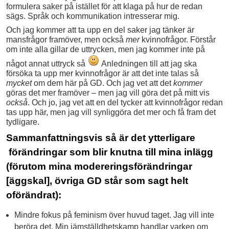
formulera saker på istället för att klaga på hur de redan
sägs. Språk och kommunikation intresserar mig.
Och jag kommer att ta upp en del saker jag tänker är
mansfrågor framöver, men också
mer
kvinnofrågor. Förstår
om inte alla gillar de uttrycken, men jag kommer inte på
något annat uttryck så
Anledningen till att jag ska
försöka ta upp mer kvinnofrågor är att det inte talas så
mycket
om dem här på GD. Och jag vet att det
kommer
göras det mer framöver – men jag vill göra det på mitt vis
också
. Och jo, jag vet att en del tycker att kvinnofrågor redan
tas upp här, men jag vill synliggöra det mer och få fram det
tydligare.
Sammanfattningsvis så är det ytterligare
förändringar som blir knutna till mina inlägg
(förutom mina modereringsförändringar
[äggskal], övriga GD står som sagt helt
oförändrat):
Mindre fokus på feminism över huvud taget. Jag vill inte
beröra det. Min jämställdhetskamp handlar varken om