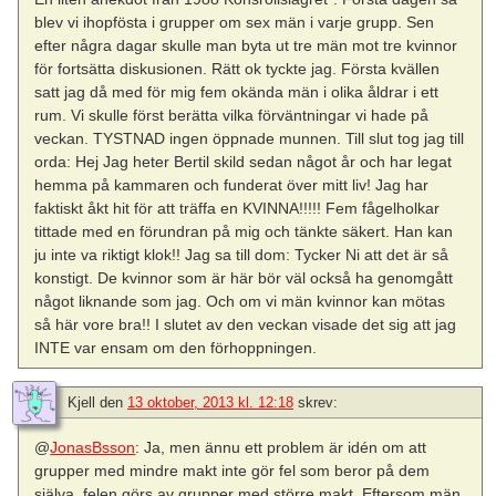
blev vi ihopfösta i grupper om sex män i varje grupp. Sen
efter några dagar skulle man byta ut tre män mot tre kvinnor
för fortsätta diskusionen. Rätt ok tyckte jag. Första kvällen
satt jag då med för mig fem okända män i olika åldrar i ett
rum. Vi skulle först berätta vilka förväntningar vi hade på
veckan. TYSTNAD ingen öppnade munnen. Till slut tog jag till
orda: Hej Jag heter Bertil skild sedan något år och har legat
hemma på kammaren och funderat över mitt liv! Jag har
faktiskt åkt hit för att träffa en KVINNA!!!!! Fem fågelholkar
tittade med en förundran på mig och tänkte säkert. Han kan
ju inte va riktigt klok!! Jag sa till dom: Tycker Ni att det är så
konstigt. De kvinnor som är här bör väl också ha genomgått
något liknande som jag. Och om vi män kvinnor kan mötas
så här vore bra!! I slutet av den veckan visade det sig att jag
INTE var ensam om den förhoppningen.
Kjell
den
13 oktober, 2013 kl. 12:18
skrev:
@
JonasBsson
: Ja, men ännu ett problem är idén om att
grupper med mindre makt inte gör fel som beror på dem
själva, felen görs av grupper med större makt. Eftersom män