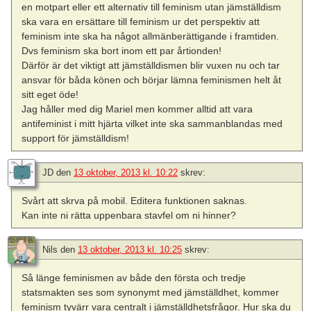
en motpart eller ett alternativ till feminism utan jämställdism
ska vara en ersättare till feminism ur det perspektiv att
feminism inte ska ha något allmänberättigande i framtiden.
Dvs feminism ska bort inom ett par årtionden!
Därför är det viktigt att jämställdismen blir vuxen nu och tar
ansvar för båda könen och börjar lämna feminismen helt åt
sitt eget öde!
Jag håller med dig Mariel men kommer alltid att vara
antifeminist i mitt hjärta vilket inte ska sammanblandas med
support för jämställdism!
JD
den
13 oktober, 2013 kl. 10:22
skrev:
Svårt att skrva på mobil. Editera funktionen saknas.
Kan inte ni rätta uppenbara stavfel om ni hinner?
Nils
den
13 oktober, 2013 kl. 10:25
skrev:
Så länge feminismen av både den första och tredje
statsmakten ses som synonymt med jämställdhet, kommer
feminism tyvärr vara centralt i jämställdhetsfrågor. Hur ska du