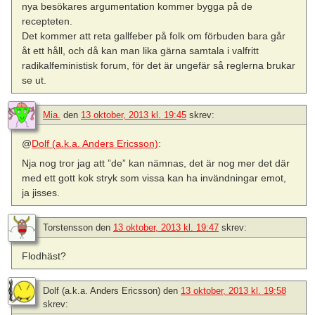
nya besökares argumentation kommer bygga på de
recepteten.
Det kommer att reta gallfeber på folk om förbuden bara går
åt ett håll, och då kan man lika gärna samtala i valfritt
radikalfeministisk forum, för det är ungefär så reglerna brukar
se ut.
Mia.
den
13 oktober, 2013 kl. 19:45
skrev:
@
Dolf (a.k.a. Anders Ericsson)
:
Nja nog tror jag att ”de” kan nämnas, det är nog mer det där
med ett gott kok stryk som vissa kan ha invändningar emot,
ja jisses.
Torstensson
den
13 oktober, 2013 kl. 19:47
skrev:
Flodhäst?
Dolf (a.k.a. Anders Ericsson)
den
13 oktober, 2013 kl. 19:58
skrev: