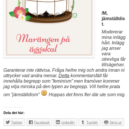
/M,
jämställdis
t.
Modererar
mina inlägg
hårt. Inlägg
jag anser
vara
otrevliga får
tillsägelser.
Garanterar inte rättvisa. Fråga hellre mig och andra innan ni
uttrycker vad andra menar.
Detta
kommentarsfält får
innehålla begrepp som ”feminism” men framöver kommer
jag vilja minska på den typen av begrepp. Vill hellre prata
om ”jämställdism”
Hoppas det finns fler där ute som mig.
Dela det här:
Twitter
Facebook
LinkedIn
Tumblr
Skriv ut