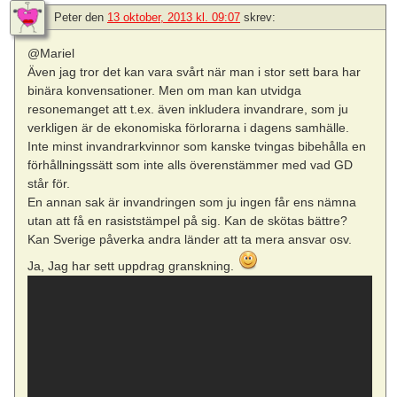
Peter
den
13 oktober, 2013 kl. 09:07
skrev:
@Mariel
Även jag tror det kan vara svårt när man i stor sett bara har
binära konvensationer. Men om man kan utvidga
resonemanget att t.ex. även inkludera invandrare, som ju
verkligen är de ekonomiska förlorarna i dagens samhälle.
Inte minst invandrarkvinnor som kanske tvingas bibehålla en
förhållningssätt som inte alls överenstämmer med vad GD
står för.
En annan sak är invandringen som ju ingen får ens nämna
utan att få en rasiststämpel på sig. Kan de skötas bättre?
Kan Sverige påverka andra länder att ta mera ansvar osv.
Ja, Jag har sett uppdrag granskning.