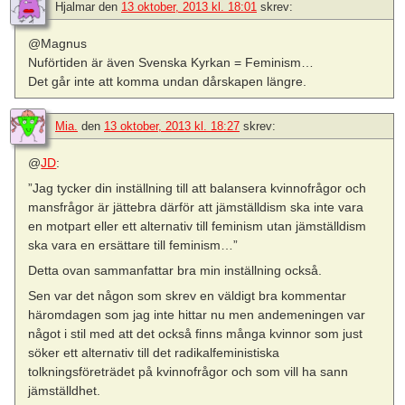
Hjalmar
den
13 oktober, 2013 kl. 18:01
skrev:
@Magnus
Nuförtiden är även Svenska Kyrkan = Feminism…
Det går inte att komma undan dårskapen längre.
Mia.
den
13 oktober, 2013 kl. 18:27
skrev:
@
JD
:
”Jag tycker din inställning till att balansera kvinnofrågor och
mansfrågor är jättebra därför att jämställdism ska inte vara
en motpart eller ett alternativ till feminism utan jämställdism
ska vara en ersättare till feminism…”
Detta ovan sammanfattar bra min inställning också.
Sen var det någon som skrev en väldigt bra kommentar
häromdagen som jag inte hittar nu men andemeningen var
något i stil med att det också finns många kvinnor som just
söker ett alternativ till det radikalfeministiska
tolkningsföreträdet på kvinnofrågor och som vill ha sann
jämställdhet.