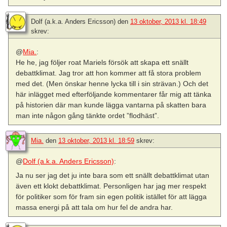
Dolf (a.k.a. Anders Ericsson)
den
13 oktober, 2013 kl. 18:49
skrev:
@
Mia.
:
He he, jag följer roat Mariels försök att skapa ett snällt
debattklimat. Jag tror att hon kommer att få stora problem
med det. (Men önskar henne lycka till i sin strävan.) Och det
här inlägget med efterföljande kommentarer får mig att tänka
på historien där man kunde lägga vantarna på skatten bara
man inte någon gång tänkte ordet ”flodhäst”.
Mia.
den
13 oktober, 2013 kl. 18:59
skrev:
@
Dolf (a.k.a. Anders Ericsson)
:
Ja nu ser jag det ju inte bara som ett snällt debattklimat utan
även ett klokt debattklimat. Personligen har jag mer respekt
för politiker som för fram sin egen politik istället för att lägga
massa energi på att tala om hur fel de andra har.