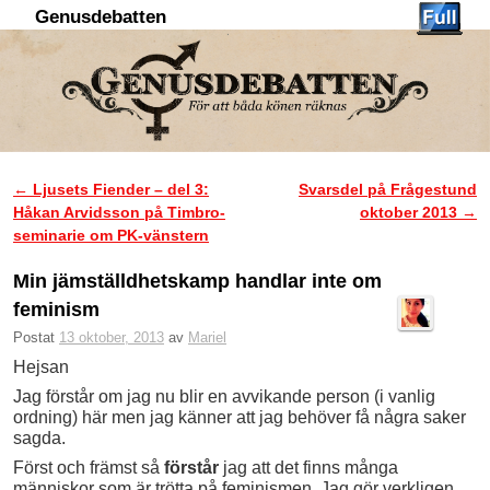
Genusdebatten
Hoppa till huvudinnehåll
Hoppa till sekundärt innehåll
←
Ljusets Fiender – del 3:
Svarsdel på Frågestund
Inläggsnavigering
Håkan Arvidsson på Timbro-
oktober 2013
→
seminarie om PK-vänstern
Min jämställdhetskamp handlar inte om
feminism
Postat
13 oktober, 2013
av
Mariel
Hejsan
Jag förstår om jag nu blir en avvikande person (i vanlig
ordning) här men jag känner att jag behöver få några saker
sagda.
Först och främst så
förstår
jag att det finns många
människor som är trötta på feminismen. Jag gör verkligen