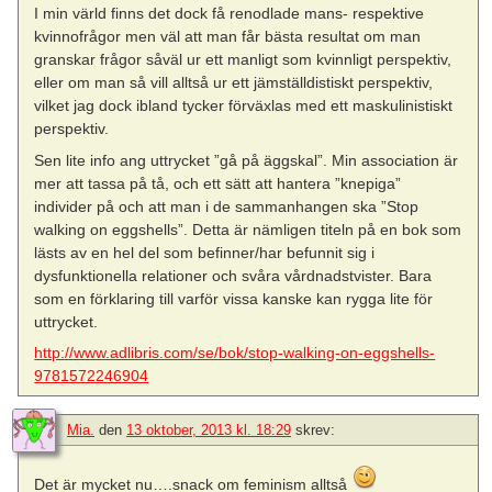
I min värld finns det dock få renodlade mans- respektive
kvinnofrågor men väl att man får bästa resultat om man
granskar frågor såväl ur ett manligt som kvinnligt perspektiv,
eller om man så vill alltså ur ett jämställdistiskt perspektiv,
vilket jag dock ibland tycker förväxlas med ett maskulinistiskt
perspektiv.
Sen lite info ang uttrycket ”gå på äggskal”. Min association är
mer att tassa på tå, och ett sätt att hantera ”knepiga”
individer på och att man i de sammanhangen ska ”Stop
walking on eggshells”. Detta är nämligen titeln på en bok som
lästs av en hel del som befinner/har befunnit sig i
dysfunktionella relationer och svåra vårdnadstvister. Bara
som en förklaring till varför vissa kanske kan rygga lite för
uttrycket.
http://www.adlibris.com/se/bok/stop-walking-on-eggshells-
9781572246904
Mia.
den
13 oktober, 2013 kl. 18:29
skrev:
Det är mycket nu….snack om feminism alltså