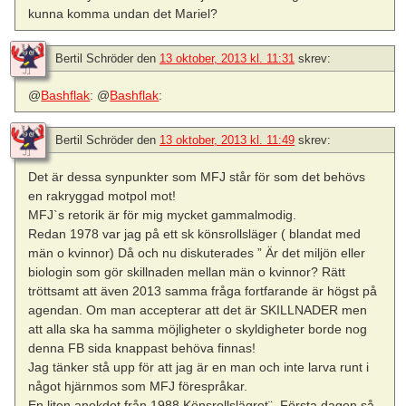
kunna komma undan det Mariel?
Bertil Schröder
den
13 oktober, 2013 kl. 11:31
skrev:
@
Bashflak
: @
Bashflak
:
Bertil Schröder
den
13 oktober, 2013 kl. 11:49
skrev:
Det är dessa synpunkter som MFJ står för som det behövs
en rakryggad motpol mot!
MFJ`s retorik är för mig mycket gammalmodig.
Redan 1978 var jag på ett sk könsrollsläger ( blandat med
män o kvinnor) Då och nu diskuterades ” Är det miljön eller
biologin som gör skillnaden mellan män o kvinnor? Rätt
tröttsamt att även 2013 samma fråga fortfarande är högst på
agendan. Om man accepterar att det är SKILLNADER men
att alla ska ha samma möjligheter o skyldigheter borde nog
denna FB sida knappast behöva finnas!
Jag tänker stå upp för att jag är en man och inte larva runt i
något hjärnmos som MFJ förespråkar.
En liten anekdot från 1988 Könsrollslägret¨. Första dagen så