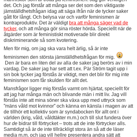
det. Och jag förstår att många ser det som den viktigaste
jämställdhetsfrågan idag att säga ifrån när de tycker saker
gått för långt. Och belysa var och
varför
feminismen är
kontraproduktiv. Det är väldigt
bra att många säger vad de
tycker
, och att många gör sina röster hörda. Speciellt när de
åtgärder som är feministiskt motiverade blir direkt
diskriminerande så som kvotering.
Men för mig, om jag ska vara helt ärlig, så är inte
feminismen den största jämställdhetsfrågan för mig.
Den är bara en liten del av alla de saker jag berörs av i min
vardag. De saker jag har sett att t.ex. Pär Ström tagit upp i
sin bok tycker jag förstås är viktigt, men det blir för mig inte
feminismen som får skulden för allt det.
Mansfrågor ligger mig förstås varmt om hjärtat, speciellt för
att jag har många män och blivande män i mitt liv. Jag vill
förstås inte att mina söner ska växa upp med uttryck som
”mäns våld mot kvinnor” och känna en känsla i magen av att
de tillhör ett kollektiv som är syndabocken för allt ont i
världen (krig, våld, våldtäkter m.m.) och till slut fundera över
hur
de
bidrar till förtrycket – trots att de inte förtrycker alls.
Samtidigt så är de inte tillräckligt stora än så att de läser
media m.m. och jag vill hellre presentera andra sätt att