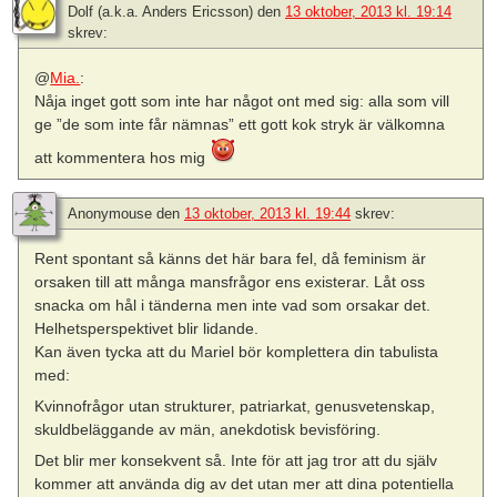
Dolf (a.k.a. Anders Ericsson)
den
13 oktober, 2013 kl. 19:14
skrev:
@
Mia.
:
Nåja inget gott som inte har något ont med sig: alla som vill
ge ”de som inte får nämnas” ett gott kok stryk är välkomna
att kommentera hos mig
Anonymouse
den
13 oktober, 2013 kl. 19:44
skrev:
Rent spontant så känns det här bara fel, då feminism är
orsaken till att många mansfrågor ens existerar. Låt oss
snacka om hål i tänderna men inte vad som orsakar det.
Helhetsperspektivet blir lidande.
Kan även tycka att du Mariel bör komplettera din tabulista
med:
Kvinnofrågor utan strukturer, patriarkat, genusvetenskap,
skuldbeläggande av män, anekdotisk bevisföring.
Det blir mer konsekvent så. Inte för att jag tror att du själv
kommer att använda dig av det utan mer att dina potentiella