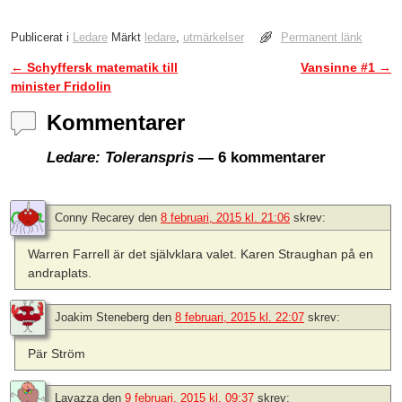
Publicerat i
Ledare
Märkt
ledare
,
utmärkelser
Permanent länk
←
Schyffersk matematik till
Vansinne #1
→
Inläggsnavigering
minister Fridolin
Kommentarer
Ledare: Toleranspris
— 6 kommentarer
Conny Recarey
den
8 februari, 2015 kl. 21:06
skrev:
Warren Farrell är det självklara valet. Karen Straughan på en
andraplats.
Joakim Steneberg
den
8 februari, 2015 kl. 22:07
skrev:
Pär Ström
Lavazza
den
9 februari, 2015 kl. 09:37
skrev: