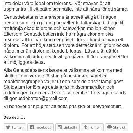
inte delar våra ideal om tolerans. Vår strävan är att
uppmuntra till ett bättre samhälle, inte att håna för ett sämre.
Genusdebattens toleranspris är avsett att gå till någon
person som i sin gärning och/eller författarskap bidragit till
att främja ökad tolerans och samverkan mellan könen.
Eftersom Genusdebatten inte har några ekonomiska
resurser att ta ifrån kommer priset i första hand att vara ett
diplom. För att höja statusen vore det tacknämligt om också
något mer än diplomet kunde bifogas. Läsare är därför
välkomna att bidra med frivilliga gåvor till ”toleranspriset” för
att möjliggöra detta.
Alla Genusdebattens läsare är välkomna att komma med
skriftligt motiverade förslag på pristagare, varefter
redaktionsgruppen väljer ut den som de anser lämpligast.
Slutdatum för förslag detta år är midsommarafton och
utdelningen kommer att ske 1 september. Förslagen sänds
till genusdebatten@gmail.com.
Vi behöver er hjälp för att detta pris ska bli betydelsefullt.
Dela det här:
Twitter
Facebook
LinkedIn
Tumblr
Skriv ut