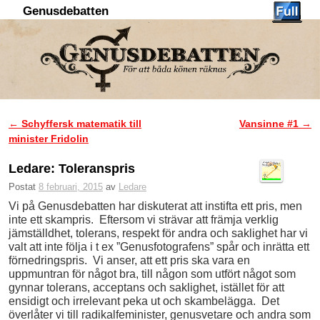
Genusdebatten
Hoppa till huvudinnehåll
Hoppa till sekundärt innehåll
←
Schyffersk matematik till
Vansinne #1
→
Inläggsnavigering
minister Fridolin
Ledare: Toleranspris
Postat
8 februari, 2015
av
Ledare
Vi på Genusdebatten har diskuterat att instifta ett pris, men
inte ett skampris. Eftersom vi strävar att främja verklig
jämställdhet, tolerans, respekt för andra och saklighet har vi
valt att inte följa i t ex ”Genusfotografens” spår och inrätta ett
förnedringspris. Vi anser, att ett pris ska vara en
uppmuntran för något bra, till någon som utfört något som
gynnar tolerans, acceptans och saklighet, istället för att
ensidigt och irrelevant peka ut och skambelägga. Det
överlåter vi till radikalfeminister, genusvetare och andra som