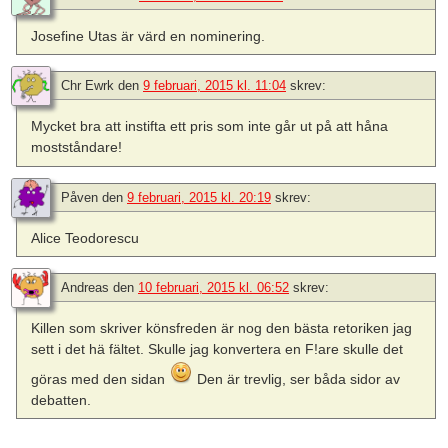
Josefine Utas är värd en nominering.
Chr Ewrk
den
9 februari, 2015 kl. 11:04
skrev:
Mycket bra att instifta ett pris som inte går ut på att håna
mostståndare!
Påven
den
9 februari, 2015 kl. 20:19
skrev:
Alice Teodorescu
Andreas
den
10 februari, 2015 kl. 06:52
skrev:
Killen som skriver könsfreden är nog den bästa retoriken jag
sett i det hä fältet. Skulle jag konvertera en F!are skulle det
göras med den sidan
Den är trevlig, ser båda sidor av
debatten.