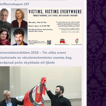
luffkunskapen IAT
niversitetstvärlden 2018 – Tre olika event
ttackerade av vänsterextremister samma dag,
eväpnad polis skyddade ett fjärde