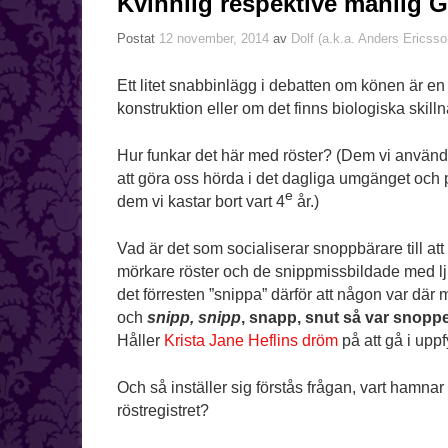
Kvinnlig respektive manlig 
Postat
12 november, 2014
av
Dolf (a.k.a. Anders Ericsso
Ett litet snabbinlägg i debatten om könen är en
konstruktion eller om det finns biologiska skilln
Hur funkar det här med röster? (Dem vi använde
att göra oss hörda i det dagliga umgänget och på
e
dem vi kastar bort vart 4
år.)
Vad är det som socialiserar snoppbärare till att
mörkare röster och de snippmissbildade med l
det förresten ”snippa” därför att någon var där
och
snipp, snipp
, snapp, snut så var snoppe
Håller
Krista Jane Heflins dröm
på att gå i uppf
Och så inställer sig förstås frågan, vart hamnar 
röstregistret?