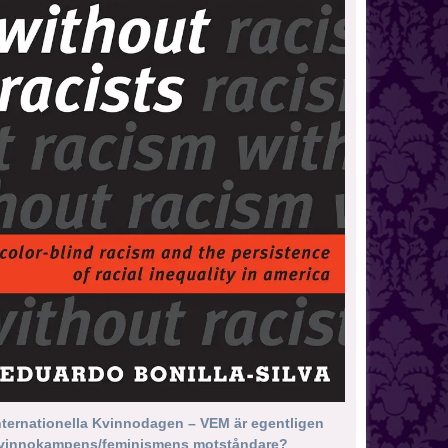
nternationella Kvinnodagen – VEM är egentligen
vinnokampens/feminismens motståndare?