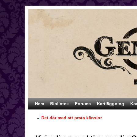
Hoppa till huvudinnehåll
Hoppa till sekundärt innehåll
Hem
Bibliotek
Forums
Kartläggning
Ko
←
Det där med att prata känslor
Inläggsnavigering