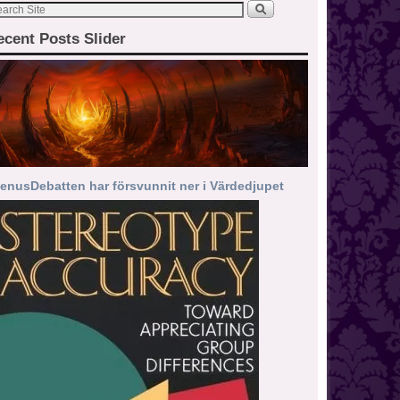
ecent Posts Slider
enusDebatten har försvunnit ner i Värdedjupet