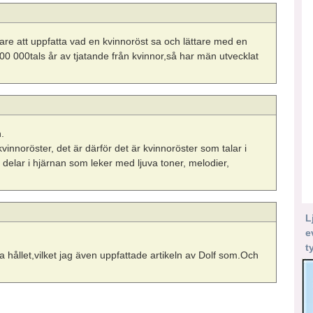
re att uppfatta vad en kvinnoröst sa och lättare med en
00 000tals år av tjatande från kvinnor,så har män utvecklat
n.
kvinnoröster, det är därför det är kvinnoröster som talar i
delar i hjärnan som leker med ljuva toner, melodier,
L
e
t
ållet,vilket jag även uppfattade artikeln av Dolf som.Och