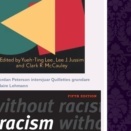
ordan Peterson intervjuar Quillettes grundare
laire Lehmann