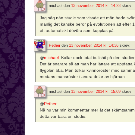
michael
den
13 november, 2014 kl. 14:23
skrev:
Jag såg nån studie som visade att män hade svåra
manlig,det kanske beror på evolutionen att efter 1
ett automatiskt dövöra som kopplas på.
Pether
den
13 november, 2014 kl. 14:36
skrev:
@
michael
: Kallar dock total bullshit på den studie
Det är snarare så att man har lättare att uppfatta 
flygplan bl.a. Man tolkar kvinnoröster med samma 
medans mansröster i andra delar av hjärnan.
michael
den
13 november, 2014 kl. 15:09
skrev:
@
Pether
:
Nå nu var min kommentar mer åt det skämtsamma h
detta var bara en studie.