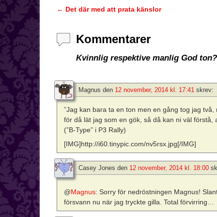
←
Det där med att prata känslor
Inläggsnavigering
Kommentarer
Kvinnlig respektive manlig God ton?
Magnus
den
12 november, 2014 kl. 17:41
skrev:
”Jag kan bara ta en ton men en gång tog jag två, 
för då lät jag som en gök, så då kan ni väl förstå, at
(”B-Type” i P3 Rally)
[IMG]http://i60.tinypic.com/nv5rsx.jpg[/IMG]
Casey Jones
den
12 november, 2014 kl. 18:00
sk
@
Magnus
: Sorry för nedröstningen Magnus! Slant
försvann nu när jag tryckte gilla. Total förvirring…