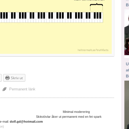
B
U
a
B
Skriv ut
Permanent länk
ltruistisk cyniker Minimal moderering
ter. Skitstövlar åker ut permanent med en fet spark
il:
dolf.gd@hotmail.com
on)