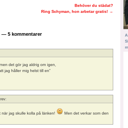
Behöver du städat?
Ring Schyman, hon arbetar gratis!
→
— 5 kommentarer
A
S
m
men det gör jag aldrig om igen,
t jag håller mig helst till en”
rev:
 när jag skulle kolla på länken!
Men det verkar som den