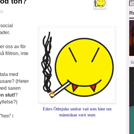
God ton?
n)
R
 social
ader.
r oss av för
 filitron, inte
G
 tala med
jusare? (Heter
 med saxen
n slut!
?
yllelse?)
Eders Ödmjuke undrar vad som hänt om
människan varit stum
”hen” i