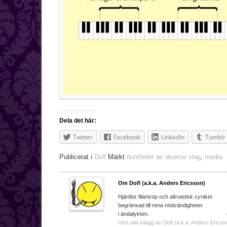
Dela det här:
Twitter
Facebook
LinkedIn
Tumblr
Publicerat i
Dolf
Märkt
dumheter av diverse slag
,
media
Om Dolf (a.k.a. Anders Ericsson)
Hjärtlös filantrop och a
begränsad till rena nödvändighe
i ändalykten. e-ma
Visa alla inlägg av Dolf (a.k.a. Anders Ericss