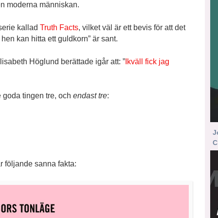
 den moderna människan.
serie kallad
Truth Facts
, vilket väl är ett bevis för att det
 hen kan hitta ett guldkorn” är sant.
lisabeth Höglund berättade igår att: ”
Ikväll fick jag
e goda tingen tre, och
endast tre
:
J
C
r följande sanna fakta: