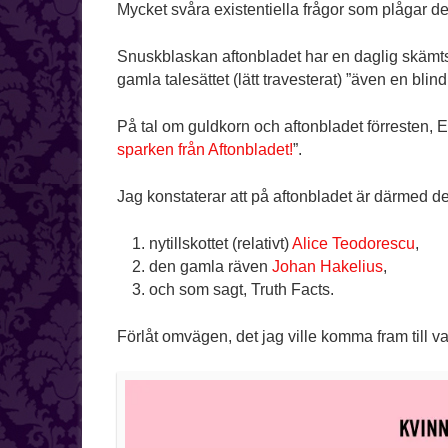
Mycket svåra existentiella frågor som plågar
Snuskblaskan aftonbladet har en daglig skämt
gamla talesättet (lätt travesterat) ”även en blind
På tal om guldkorn och aftonbladet förresten, E
sparken från Aftonbladet!
”.
Jag konstaterar att på aftonbladet är därmed d
nytillskottet (relativt)
Alice Teodorescu
,
den gamla räven
Johan Hakelius
,
och som sagt, Truth Facts.
Förlåt omvägen, det jag ville komma fram till va