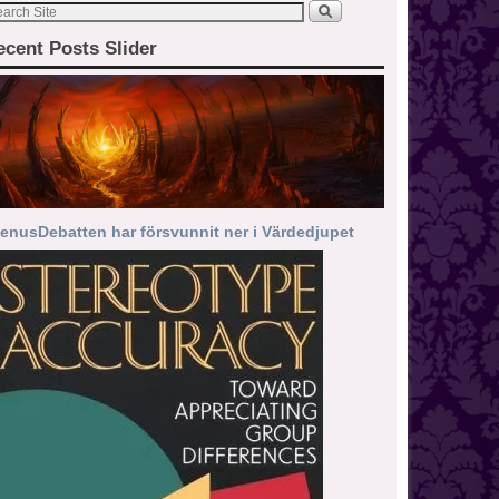
ecent Posts Slider
enusDebatten har försvunnit ner i Värdedjupet