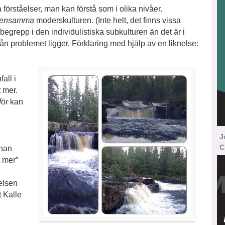
a förståelser, man kan förstå som i olika nivåer.
ensamma
moderskulturen. (Inte helt, det finns vissa
 begrepp i den individulistiska subkulturen än det är i
vån problemet ligger. Förklaring med hjälp av en liknelse:
fall i
t mer.
för
kan
J
C
 han
t mer”
elsen
t Kalle