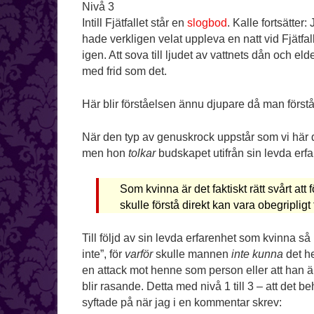
Nivå 3
Intill Fjätfallet står en
slogbod
. Kalle fortsätter:
hade verkligen velat uppleva en natt vid Fjätfal
igen. Att sova till ljudet av vattnets dån och e
med frid som det.
Här blir förståelsen ännu djupare då man förstår
När den typ av genuskrock uppstår som vi här di
men hon
tolkar
budskapet utifrån sin levda erfa
Som kvinna är det faktiskt rätt svårt at
skulle förstå direkt kan vara obegriplig
Till följd av sin levda erfarenhet som kvinna s
inte”, för
varför
skulle mannen
inte kunna
det h
en attack mot henne som person eller att han är 
blir rasande. Detta med nivå 1 till 3 – att det 
syftade på när jag i en kommentar skrev: