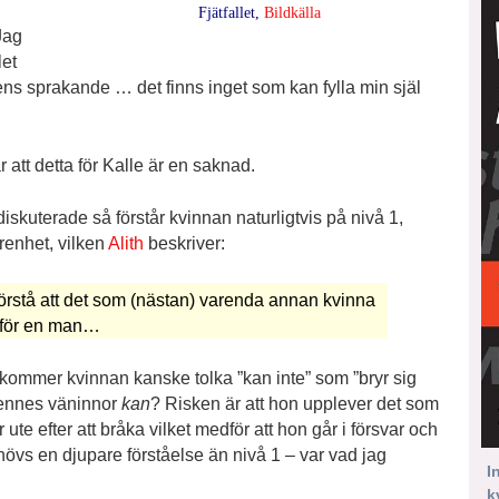
Fjätfallet,
Bildkälla
 Jag
let
ldens sprakande … det finns inget som kan fylla min själ
 att detta för Kalle är en saknad.
skuterade så förstår kvinnan naturligtvis på nivå 1,
renhet, vilken
Alith
beskriver:
t förstå att det som (nästan) varenda annan kvinna
t för en man…
å kommer kvinnan kanske tolka ”kan inte” som ”bryr sig
ennes väninnor
kan
? Risken är att hon upplever det som
ute efter att bråka vilket medför att hon går i försvar och
behövs en djupare förståelse än nivå 1 – var vad jag
I
k