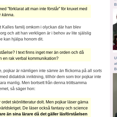
B
med ”förklarat att man inte förstår” för kruxet med
r
känna
.
tt Kalles familj omkom i olyckan där han blev
g och att han verkligen är i behov av lite själslig
e kan hjälpa honom dit.
ståelse? I text finns inget mer än orden och då
U
en en rak verbal kommunikation?
a
B
e, pojkar är nämligen inte sämre än flickorna på all
sorts
med didaktisk inriktning, tillhör dem som tror pojkar inte
t vara manlig. Men bortsett från denna tröttsamma
met, så säger hon:
er ordet skönlitteratur dolt. Men pojkar läser gärna
världskriget. De läser också fantasy och science
e än sina lärare då det gäller läsförståelsen