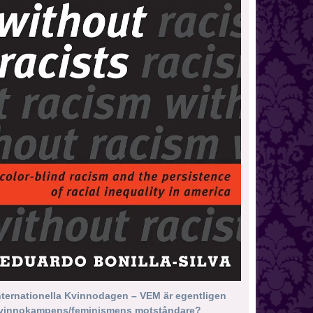
nternationella Kvinnodagen – VEM är egentligen
vinnokampens/feminismens motståndare?