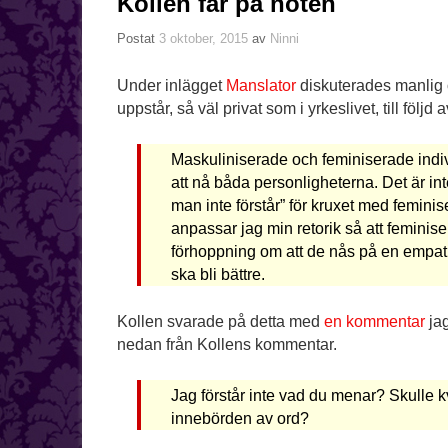
Kollen får på nöten
Postat
3 oktober, 2015
av
Ninni
Under inlägget
Manslator
diskuterades manlig
uppstår, så väl privat som i yrkeslivet, till följ
Maskuliniserade och feminiserade indivi
att nå båda personligheterna. Det är inte
man inte förstår” för kruxet med femini
anpassar jag min retorik så att femini
förhoppning om att de nås på en empatisk
ska bli bättre.
Kollen svarade på detta med
en kommentar
jag
nedan från Kollens kommentar.
Jag förstår inte vad du menar? Skulle k
innebörden av ord?