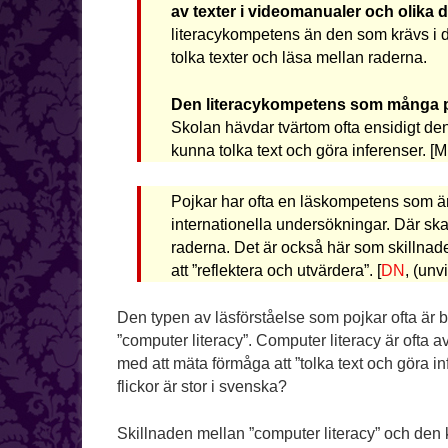
av texter i videomanualer och olika
literacykompetens än den som krävs i 
tolka texter och läsa mellan raderna.
Den literacykompetens som många po
Skolan hävdar tvärtom ofta ensidigt de
kunna tolka text och göra inferenser. [
Pojkar har ofta en läskompetens som är
internationella undersökningar. Där skal
raderna. Det är också här som skillnaden
att ”reflektera och utvärdera”. [
DN
, (unvi
Den typen av läsförståelse som pojkar ofta är bra
”computer literacy”. Computer literacy är ofta 
med att mäta förmåga att ”tolka text och göra in
flickor är stor i svenska?
Skillnaden mellan ”computer literacy” och den 