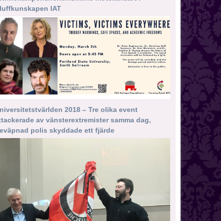
luffkunskapen IAT
niversitetstvärlden 2018 – Tre olika event
ttackerade av vänsterextremister samma dag,
eväpnad polis skyddade ett fjärde