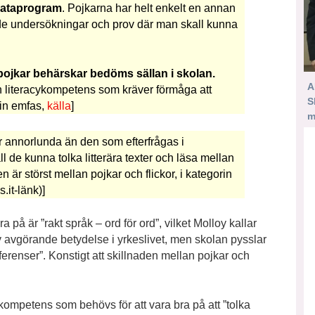
 dataprogram
. Pojkarna har helt enkelt en annan
de undersökningar och prov där man skall kunna
jkar behärskar bedöms sällan i skolan.
A
n literacykompetens som kräver förmåga att
S
Min emfas,
källa
]
m
 annorlunda än den som efterfrågas i
l de kunna tolka litterära texter och läsa mellan
 är störst mellan pojkar och flickor, i kategorin
s.it-länk)]
 på är ”rakt språk – ord för ord”, vilket Molloy kallar
av avgörande betydelse i yrkeslivet, men skolan pysslar
ferenser”. Konstigt att skillnaden mellan pojkar och
kompetens som behövs för att vara bra på att ”tolka