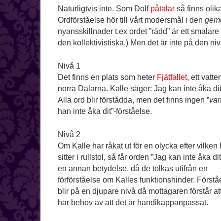
Naturligtvis inte. Som Dolf
påtalar
så finns olik
Ordförståelse hör till vårt modersmål i den
gem
nyansskillnader t.ex ordet ”rädd” är ett smalare
den kollektivistiska.) Men det är inte på den ni
Nivå 1
Det finns en plats som heter
Fjätfallet
, ett vatten
norra Dalarna. Kalle säger: Jag kan inte åka di
Alla ord blir förstådda, men det finns ingen ”
var
han inte åka dit”-förståelse.
Nivå 2
Om Kalle har råkat ut för en olycka efter vilken
sitter i rullstol, så får orden ”Jag kan inte åka di
en annan betydelse, då de tolkas utifrån en
förförståelse om Kalles funktionshinder. Förstå
blir på en djupare nivå då mottagaren förstår at
har behov av att det är handikappanpassat.