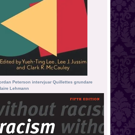
ordan Peterson intervjuar Quillettes grundare
laire Lehmann