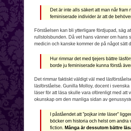
Det är inte alls säkert att man når fram 
feminiserade individer är att de behöve
Förståelsen kan bli ytterligare fördjupad, säg a
rullstolsbunden. Då vet hans vänner om hans sor
medicin och kanske kommer de på något sätt d
Hur rimmar det med tjejers bättre läsför
borde ju feminiserade kunna förstå äv
Det rimmar faktiskt väldigt väl med läsförståels
läsförståelse. Gunilla Molloy, docent i svenska 
läser för att läsa skulle vara oförenligt med at
okunskap om den manliga sidan av genussyste
I påståendet att ”pojkar inte läser” ligg
böcker om historia och helst om andra 
fiction.
Många är dessutom bättre läsar