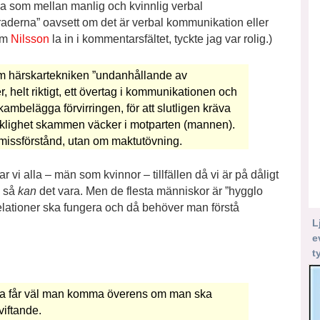
ma som mellan manlig och kvinnlig verbal
raderna” oavsett om det är verbal kommunikation eller
om
Nilsson
la in i kommentarsfältet, tyckte jag var rolig.)
g om härskartekniken ”undanhållande av
 helt riktigt, ett övertag i kommunikationen och
n skambelägga förvirringen, för att slutligen kräva
äcklighet skammen väcker i motparten (mannen).
 missförstånd, utan om maktutövning.
r vi alla – män som kvinnor – tillfällen då vi är på dåligt
, så
kan
det vara. Men de flesta människor är ”hygglo
relationer ska fungera och då behöver man förstå
L
e
t
mma får väl man komma överens om man ska
viftande.