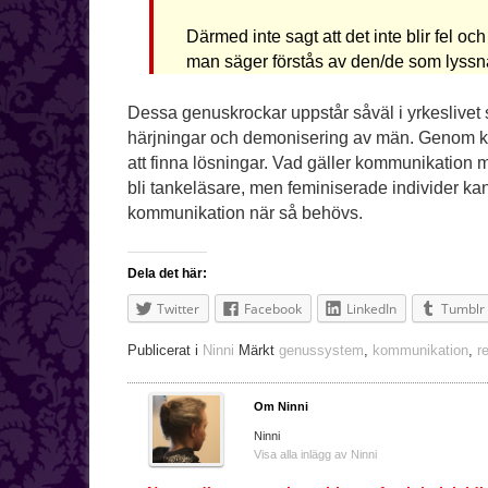
Därmed inte sagt att det inte blir fel oc
man säger förstås av den/de som lyssn
Dessa genuskrockar uppstår såväl i yrkeslivet 
härjningar och demonisering av män. Genom
att finna lösningar. Vad gäller kommunikation m
bli tankeläsare, men feminiserade individer kan
kommunikation när så behövs.
Dela det här:
Twitter
Facebook
LinkedIn
Tumblr
Publicerat i
Ninni
Märkt
genussystem
,
kommunikation
,
r
Om Ninni
Ninni
Visa alla inlägg av Ninni