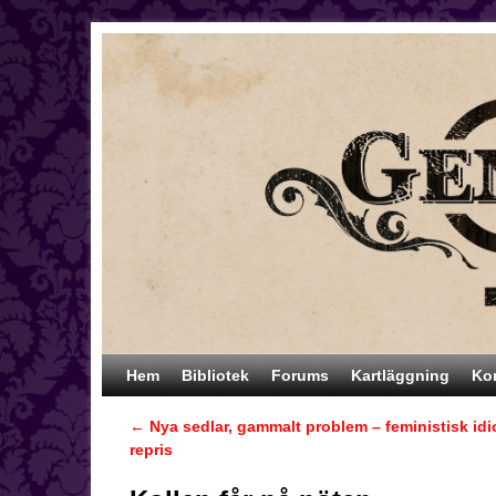
Hoppa till huvudinnehåll
Hoppa till sekundärt innehåll
Hem
Bibliotek
Forums
Kartläggning
Ko
←
Nya sedlar, gammalt problem – feministisk idio
Inläggsnavigering
repris