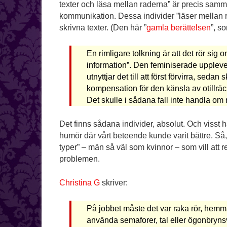
texter och läsa mellan raderna” är precis sam
kommunikation. Dessa individer ”läser mellan 
skrivna texter. (Den här ”
gamla berättelsen
”, s
En rimligare tolkning är att det rör si
information”. Den feminiserade upplever,
utnyttjar det till att först förvirra, seda
kompensation för den känsla av otillr
Det skulle i sådana fall inte handla om
Det finns sådana individer, absolut. Och visst ha
humör där vårt beteende kunde varit bättre. Så
typer” – män så väl som kvinnor – som vill att 
problemen.
Christina G
skriver:
På jobbet måste det var raka rör, he
använda semaforer, tal eller ögonbryns