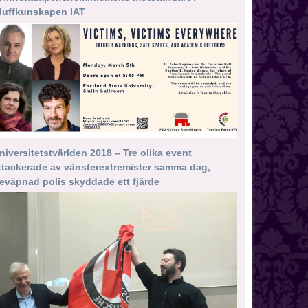
luffkunskapen IAT
niversitetstvärlden 2018 – Tre olika event
ttackerade av vänsterextremister samma dag,
eväpnad polis skyddade ett fjärde