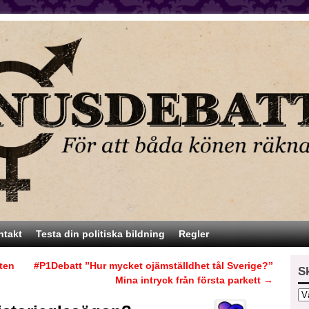
ntakt
Testa din politiska bildning
Regler
ten
#P1Debatt ”Hur mycket ojämställdhet tål Sverige?”
S
Mina intryck från första parkett
→