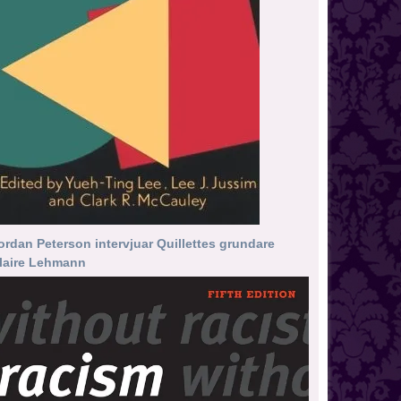
ordan Peterson intervjuar Quillettes grundare
laire Lehmann