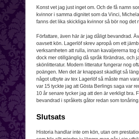
Konst vet jag just inget om. Och de få namn so
kvinnor i samma dignitet som da Vinci, Michelang
fanns det lika skickliga kvinnor så bör nog det
Författare, även här är jag dåligt bevandrad. Ä
oavsett kön. Lagerlöf skrev apropå om ett järnb
verksamheten att rulla, innan kavaljererna tog öve
dock mer otillgänglig då språk förändras, och j
skönlitteratur. Modern litteratur fungerar nog of
poängen. Men det är knappast skadligt så länge 
något utbyte av tex Lagerlöf så måste man vara 
var 15 tyckte jag att Gösta Berlings saga var r
10 år senare tycker jag att den är verkligt bra. 
bevandrad i språkets gåtor redan som tonåring
Slutsats
Historia handlar inte om kön, utan om prestat