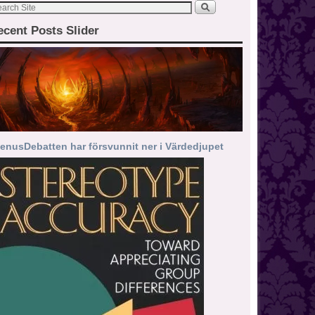
ecent Posts Slider
enusDebatten har försvunnit ner i Värdedjupet