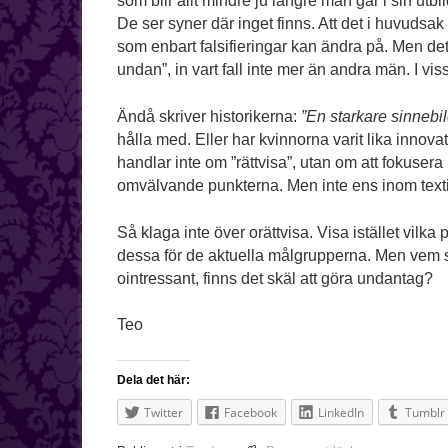
som blir allt mindre ju längre man går i sin ut
De ser syner där inget finns. Att det i huvudsak
som enbart falsifieringar kan ändra på. Men det
undan”, in vart fall inte mer än andra män. I vis
Ändå skriver historikerna:
”En starkare sinnebild
hålla med. Eller har kvinnorna varit lika innov
handlar inte om ”rättvisa”, utan om att fokuser
omvälvande punkterna. Men inte ens inom textil
Så klaga inte över orättvisa. Visa istället vilk
dessa för de aktuella målgrupperna. Men vem so
ointressant, finns det skäl att göra undantag?
Teo
Dela det här:
Twitter
Facebook
LinkedIn
Tumblr