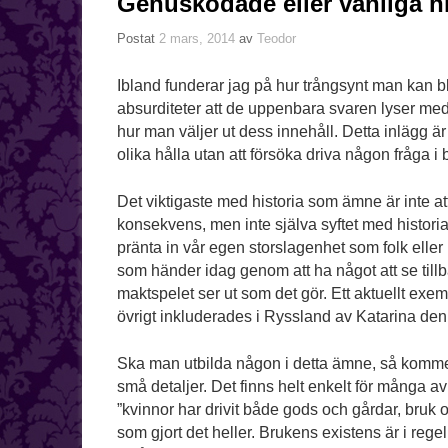
Genuskodade eller vanliga h
Postat
2 mars, 2014
av
Teodor
Ibland funderar jag på hur trångsynt man kan bli
absurditeter att de uppenbara svaren lyser me
hur man väljer ut dess innehåll. Detta inlägg ä
olika hålla utan att försöka driva någon fråga i 
Det viktigaste med historia som ämne är inte att f
konsekvens, men inte själva syftet med historia.
pränta in vår egen storslagenhet som folk eller 
som händer idag genom att ha något att se tillba
maktspelet ser ut som det gör. Ett aktuellt exem
övrigt inkluderades i Ryssland av Katarina den
Ska man utbilda någon i detta ämne, så kommer 
små detaljer. Det finns helt enkelt för många av
”kvinnor har drivit både gods och gårdar, bruk
som gjort det heller. Brukens existens är i reg