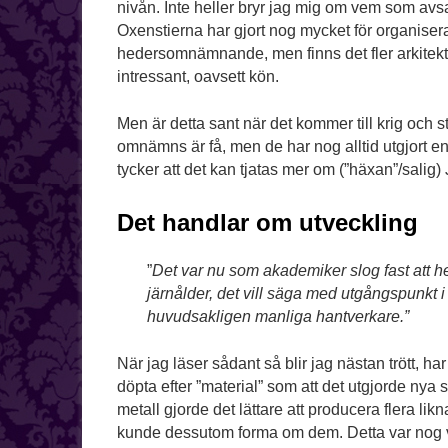
nivån. Inte heller bryr jag mig om vem som avsa
Oxenstierna har gjort nog mycket för organisera 
hedersomnämnande, men finns det fler arkitekt
intressant, oavsett kön.
Men är detta sant när det kommer till krig och 
omnämns är få, men de har nog alltid utgjort en
tycker att det kan tjatas mer om (”häxan”/sali
Det handlar om utveckling
”
Det var nu som akademiker slog fast att hel
järnålder, det vill säga med utgångspunkt 
huvudsakligen manliga hantverkare.”
När jag läser sådant så blir jag nästan trött, ha
döpta efter ”material” som att det utgjorde nya
metall gjorde det lättare att producera flera l
kunde dessutom forma om dem. Detta var nog v