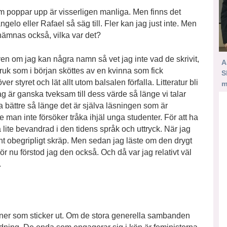
m poppar upp är visserligen manliga. Men finns det
elo eller Rafael så säg till. Fler kan jag just inte. Men
 nämnas också, vilka var det?
ven om jag kan några namn så vet jag inte vad de skrivit,
A
ruk som i början sköttes av en kvinna som fick
S
r styret och lät allt utom balsalen förfalla. Litteratur bli
m
ag är ganska tveksam till dess värde så länge vi talar
ta bättre så länge det är själva läsningen som är
man inte försöker tråka ihjäl unga studenter. För att ha
lite bevandrad i den tidens språk och uttryck. När jag
ent obegripligt skräp. Men sedan jag läste om den drygt
För nu förstod jag den också. Och då var jag relativt väl
.
ioner som sticker ut. Om de stora generella sambanden