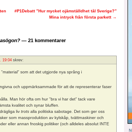
ten
#P1Debatt ”Hur mycket ojämställdhet tål Sverige?”
Mina intryck från första parkett
→
glasögon?
— 21 kommentarer
. 19:04
skrev:
”material” som att det utgjorde nya språng i
amngivna och uppmärksammade för att de representerar faser
mhålla. Man hör ofta om hur ”bra vi har det” tack vare
sämsta kvalitet och synar bluffen.
drägliga liv
trots
alla politiska sabotage. Det som ger oss
r saker som massproduktion av kylskåp, tvättmaskiner och
der eller annan fnoskig politiker (och alldeles absolut INTE
N