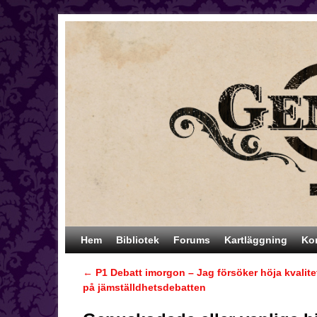
Hoppa till huvudinnehåll
Hoppa till sekundärt innehåll
Hem
Bibliotek
Forums
Kartläggning
Ko
←
P1 Debatt imorgon – Jag försöker höja kvalite
Inläggsnavigering
på jämställdhetsdebatten