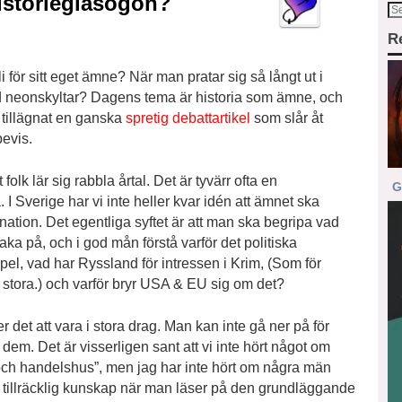
istorieglasögon?
R
 för sitt eget ämne? När man pratar sig så långt ut i
d neonskyltar? Dagens tema är historia som ämne, och
r tillägnat en ganska
spretig debattartikel
som slår åt
bevis.
olk lär sig rabbla årtal. Det är tyvärr ofta en
G
 I Sverige har vi inte heller kvar idén att ämnet ska
nation. Det egentliga syftet är att man ska begripa vad
ka på, och i god mån förstå varför det politiska
pel, vad har Ryssland för intressen i Krim, (Som för
 stora.) och varför bryr USA & EU sig om det?
det att vara i stora drag. Man kan inte gå ner på för
 dem. Det är visserligen sant att vi inte hört något om
 och handelshus”, men jag har inte hört om några män
el tillräcklig kunskap när man läser på den grundläggande