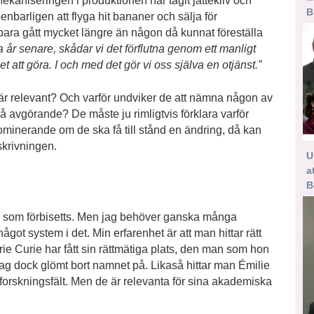
kaniseringen i produktionen har tagit jättekliv och
B
enbarligen att flyga hit bananer och sälja för
ara gått mycket längre än någon då kunnat föreställa
a år senare, skådar vi det förflutna genom ett manligt
et att göra. I och med det gör vi oss själva en otjänst.”
e är relevant? Och varför undviker de att nämna någon av
å avgörande? De måste ju rimligtvis förklara varför
minerande om de ska få till stånd en ändring, då kan
skrivningen.
U
a
B
or som förbisetts. Men jag behöver ganska många
ågot system i det. Min erfarenhet är att man hittar rätt
ie Curie har fått sin rättmätiga plats, den man som hon
ag dock glömt bort namnet på. Likaså hittar man Émilie
forskningsfält. Men de är relevanta för sina akademiska