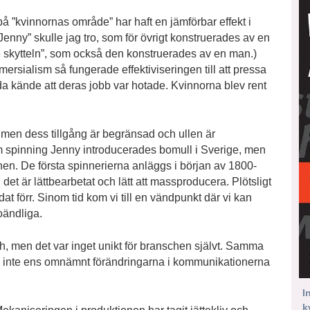
å ”kvinnornas område” har haft en jämförbar effekt i
g Jenny” skulle jag tro, som för övrigt konstruerades av en
 skytteln”, som också den konstruerades av en man.)
rsialism så fungerade effektiviseringen till att pressa
lda kände att deras jobb var hotade. Kvinnorna blev rent
ll, men dess tillgång är begränsad och ullen är
 spinning Jenny introducerades bomull i Sverige, men
onen. De första spinnerierna anläggs i början av 1800-
 det är lättbearbetat och lätt att massproducera. Plötsligt
dat förr. Sinom tid kom vi till en vändpunkt där vi kan
 oändliga.
 men det var inget unikt för branschen självt. Samma
jag inte ens omnämnt förändringarna i kommunikationerna
I
k