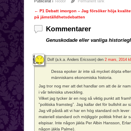
Publicerat i
Teodor
Permanent länk
←
P1 Debatt imorgon – Jag försöker höja kvalite
Inläggsnavigering
på jämställdhetsdebatten
Kommentarer
Genuskodade eller vanliga historie
Dolf (a.k.a. Anders Ericsson)
den
2 mars, 2014 kl
Dessa epoker är inte så mycket döpta efter 
människans ekonomiska historia.
Jag tror nog mer att det handlar om att de är n
i vår tekniska utveckling.
Vilket jag tycker är en nog så viktig punkt att fra
”politiska framsteg”. Jag kallar det för bullshit av 
Jag vill påstå att vi har en hög standard och lever 
materiell standard och möjliggör politisk frihet ä
elspisar. Inte någon jäkla Per Albin Hansson, Erlan
någon jäkla Palme).