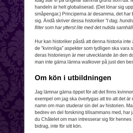
Idag står vi på ungefär samma grund som då. Me
handeln är helt globaliserad. (Det lönar sig upp
småpengar.) Principerna är desamma, det har b
sig. Ändå skriver dessa historiker
”I dag, hundr
filter som har ytterst lite med det nutida samhäll
Hur kan historiker påstå att denna historia int
de ”kvinnliga” aspekter som tydligen ska vara s
deras historiesyn är mer utvecklande än den do
man inte gärna lämna walkover på just den be
Om kön i utbildningen
Jag lämnar gärna öppet för att det finns kvinn
exempel om jag ska övertygas att tro att det är n
namn om man studerar sin del av historien. Mar
bedrev en del forskning tillsammans med, har j
du Châtelet om man intresserar sig för hennes 
bidrag, inte för sitt kön.