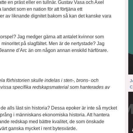
tte en präst eller en tullnär. Gustav Vasa och Axel
landet som en nation för att förtjäna ett
er av liknande dignitet bakom så kan det kanske vara
storspel? Jag medger gärna att antalet kvinnor som
 minoritet på slagfältet. Men är de nertystade? Jag
g) Jeanne d’Arc än om någon annan enskild härförare.
a förhistorien skulle indelas i sten-, brons- och
J
C
i vissa specifika redskapsmaterial som hanterades av
r de alls läst sin historia? Dessa epoker är inte så mycket
 språng i människans ekonomiska historia. Att hantera
iknande redskap med bättre kvalitet, de som önskade
ärt ganska mycket i rent bytesvärde.