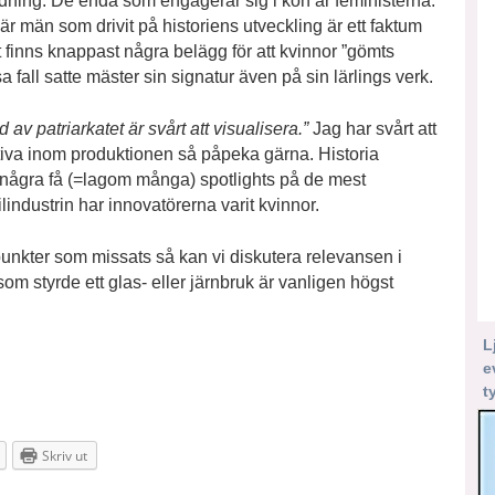
bildning. De enda som engagerar sig i kön är feministerna.
 är män som drivit på historiens utveckling är ett faktum
 finns knappast några belägg för att kvinnor ”gömts
sa fall satte mäster sin signatur även på sin lärlings verk.
 av patriarkatet är svårt att visualisera.”
Jag har svårt att
ativa inom produktionen så påpeka gärna. Historia
a några få (=lagom många) spotlights på de mest
industrin har innovatörerna varit kvinnor.
a punkter som missats så kan vi diskutera relevansen i
m styrde ett glas- eller järnbruk är vanligen högst
L
e
t
Skriv ut