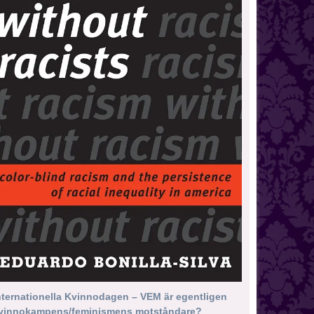
nternationella Kvinnodagen – VEM är egentligen
vinnokampens/feminismens motståndare?