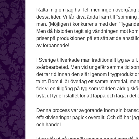
Rätta mig om jag har fel, men ingen övergång p
dessa tider. Vi får kliva ända fram till ”spinnin
man. (Möjligen i konkurrens med den ”flygande
Men då historien tagit sig vändningen mot komme
priser på produktionen på ett sätt att de anstäl
av förbannade!
I Sverige tillverkade man traditionellt tyg av u
svårbearbetad. Men vid ungefär samma tid som
det tar tid innan den slår igenom i tygprodukti
talet. Bomull är överlag ett sämre material, men
fick vi en tillgång på tyg som världen aldrig skå
byta ut tyger istället för att lappa och laga i det
Denna process var avgörande inom sin bransch,
effektiviseringar pågick överallt. Och då har 
och handel.