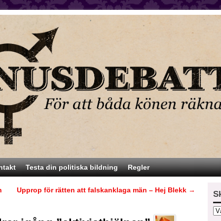
ntakt
Testa din politiska bildning
Regler
h
Upprop för rätten att falskanklaga män – Hej Blekk
→
S