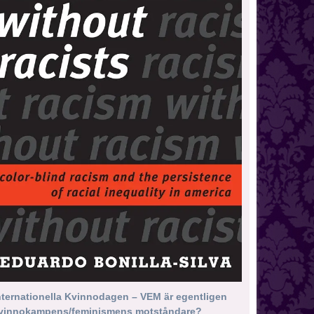
nternationella Kvinnodagen – VEM är egentligen
vinnokampens/feminismens motståndare?