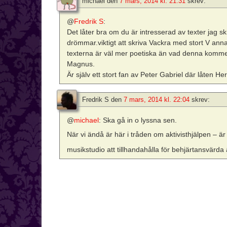
michael
den
7 mars, 2014 kl. 21:31
skrev:
@
Fredrik S
:
Det låter bra om du är intresserad av texter jag skr
drömmar.viktigt att skriva Vackra med stort V
texterna är väl mer poetiska än vad denna kommer bl
Magnus.
Är själv ett stort fan av Peter Gabriel där låten He
Fredrik S
den
7 mars, 2014 kl. 22:04
skrev:
@
michael
: Ska gå in o lyssna sen.
När vi ändå är här i tråden om aktivisthjälpen – 
musikstudio att tillhandahålla för behjärtansvärd