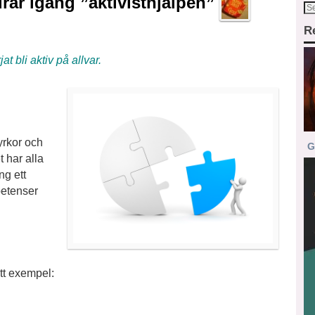
ar igång ”aktivisthjälpen”
R
 bli aktiv på allvar.
yrkor och
G
 har alla
ng ett
petenser
ett exempel: