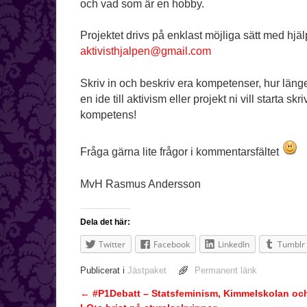
och vad som är en hobby.
Projektet drivs på enklast möjliga sätt med hjä
aktivisthjalpen@gmail.com
Skriv in och beskriv era kompetenser, hur länge
en ide till aktivism eller projekt ni vill starta sk
kompetens!
Fråga gärna lite frågor i kommentarsfältet
MvH Rasmus Andersson
Dela det här:
Twitter
Facebook
LinkedIn
Tumblr
Publicerat i
Jästpaket
Permanent länk
←
#P1Debatt – Statsfeminism, Kimmelskolan oc
Inläggsnavigering