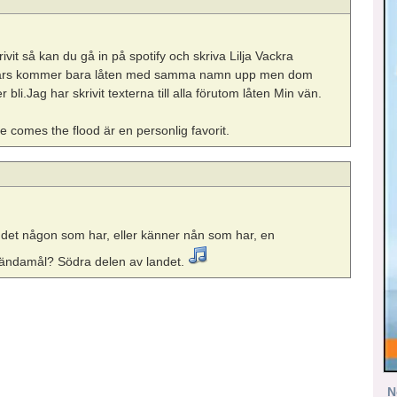
ivit så kan du gå in på spotify och skriva Lilja Vackra
 annars kommer bara låten med samma namn upp men dom
i.Jag har skrivit texterna till alla förutom låten Min vän.
re comes the flood är en personlig favorit.
är det någon som har, eller känner nån som har, en
a ändamål? Södra delen av landet.
N