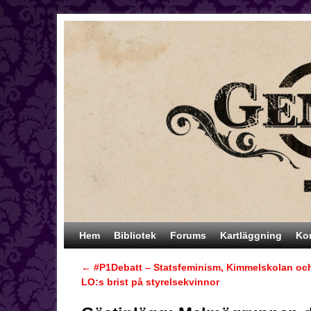
Hoppa till huvudinnehåll
Hoppa till sekundärt innehåll
Hem
Bibliotek
Forums
Kartläggning
Ko
←
#P1Debatt – Statsfeminism, Kimmelskolan oc
Inläggsnavigering
LO:s brist på styrelsekvinnor