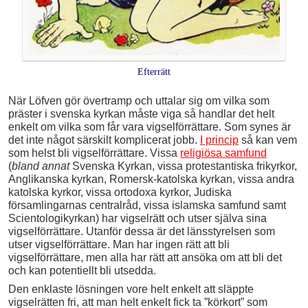
Efterrätt
När Löfven gör övertramp och uttalar sig om vilka som
präster i svenska kyrkan måste viga så handlar det helt
enkelt om vilka som får vara vigselförrättare. Som synes är
det inte något särskilt komplicerat jobb.
I princip
så kan vem
som helst bli vigselförrättare. Vissa
religiösa samfund
(
bland annat
Svenska Kyrkan, vissa protestantiska frikyrkor,
Anglikanska kyrkan, Romersk-katolska kyrkan, vissa andra
katolska kyrkor, vissa ortodoxa kyrkor, Judiska
församlingarnas centralråd, vissa islamska samfund samt
Scientologikyrkan) har vigselrätt och utser själva sina
vigselförrättare. Utanför dessa är det länsstyrelsen som
utser vigselförrättare. Man har ingen rätt att bli
vigselförrättare, men alla har rätt att ansöka om att bli det
och kan potentiellt bli utsedda.
Den enklaste lösningen vore helt enkelt att släppte
vigselrätten fri, att man helt enkelt fick ta ”körkort” som