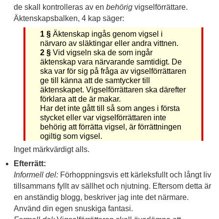
de skall kontrolleras av en
behörig
vigselförrättare.
Äktenskapsbalken, 4 kap säger:
1 §
Äktenskap ingås genom vigsel i
närvaro av släktingar eller andra vittnen.
2 §
Vid vigseln ska de som ingår
äktenskap vara närvarande samtidigt. De
ska var för sig på fråga av vigselförrättaren
ge till känna att de samtycker till
äktenskapet. Vigselförrättaren ska därefter
förklara att de är makar.
Har det inte gått till så som anges i första
stycket eller var vigselförrättaren inte
behörig att förrätta vigsel, är förrättningen
ogiltig som vigsel.
Inget märkvärdigt alls.
Efterrätt:
Informell del:
Förhoppningsvis ett kärleksfullt och långt liv
tillsammans fyllt av sällhet och njutning. Eftersom detta är
en anständig blogg, beskriver jag inte det närmare.
Använd din egen snuskiga fantasi.