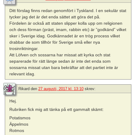
Ditt förslag finns redan genomfört i Tyskland. I en sekulär stat
tycker jag det är det enda sättet att göra det på.
Fördelen är också att staten slipper kolla upp om religionen
och dess förman (präst, imam, rabbin etc) är ”godkänd” vilket
sker i Sverige idag. Godkännadet är en trög process vilket
drabbar de som tillhör för Sverige små eller nya
trosinriktningar.
Att Löfven och sossarna har missat att kyrka och stat
separerade för rätt länge sedan är inte det enda som
sossarna missat utan bara bekräftar att det partiet inte är
relevant idag.
Rikard
den
27 augusti, 2017 kl. 13:10
skrev:
Hej.
Rubriken fick mig att tänka på ett gammalt skämt:
Potatismos
Äppelmos
Rotmos