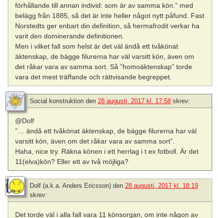
förhållande till annan individ: som är av samma kön.” med
belägg från 1885, så det är inte heller något nytt påfund. Fast
Norstedts ger enbart din definition, så hermafrodit verkar ha
varit den dominerande definitionen.
Men i vilket fall som helst är det väl ändå ett tvåkönat
äktenskap, de bägge filurerna har väl varsitt kön, även om
det råkar vara av samma sort. Så ”homoäktenskap” torde
vara det mest träffande och rättvisande begreppet.
Social konstruktion
den
28 augusti, 2017 kl. 17:58
skrev:
@Dolf
”… ändå ett tvåkönat äktenskap, de bägge filurerna har väl
varsitt kön, även om det råkar vara av samma sort”.
Haha, nice try. Räkna könen i ett herrlag i t ex fotboll. Är det
11(elva)kön? Eller ett av två möjliga?
Dolf (a.k.a. Anders Ericsson)
den
28 augusti, 2017 kl. 18:19
skrev:
Det torde väl i alla fall vara 11 könsorgan, om inte någon av