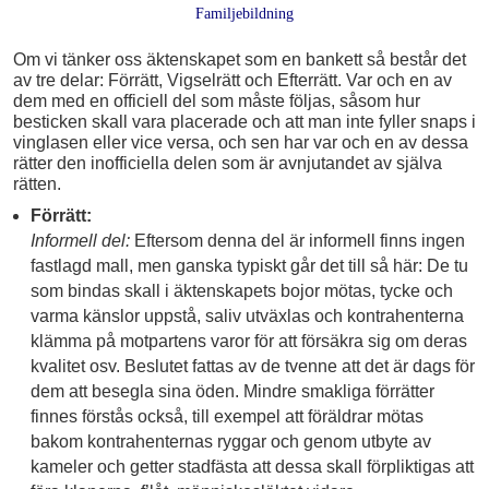
Familjebildning
Om vi tänker oss äktenskapet som en bankett så består det
av tre delar: Förrätt, Vigselrätt och Efterrätt. Var och en av
dem med en officiell del som måste följas, såsom hur
besticken skall vara placerade och att man inte fyller snaps i
vinglasen eller vice versa, och sen har var och en av dessa
rätter den inofficiella delen som är avnjutandet av själva
rätten.
Förrätt:
Informell del:
Eftersom denna del är informell finns ingen
fastlagd mall, men ganska typiskt går det till så här: De tu
som bindas skall i äktenskapets bojor mötas, tycke och
varma känslor uppstå, saliv utväxlas och kontrahenterna
klämma på motpartens varor för att försäkra sig om deras
kvalitet osv. Beslutet fattas av de tvenne att det är dags för
dem att besegla sina öden. Mindre smakliga förrätter
finnes förstås också, till exempel att föräldrar mötas
bakom kontrahenternas ryggar och genom utbyte av
kameler och getter stadfästa att dessa skall förpliktigas att