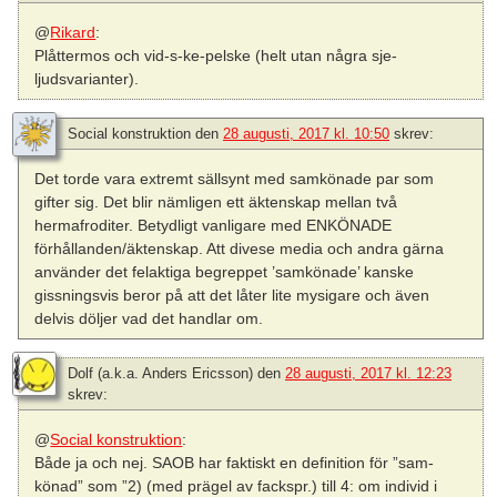
@
Rikard
:
Plåttermos och vid-s-ke-pelske (helt utan några sje-
ljudsvarianter).
Social konstruktion
den
28 augusti, 2017 kl. 10:50
skrev:
Det torde vara extremt sällsynt med samkönade par som
gifter sig. Det blir nämligen ett äktenskap mellan två
hermafroditer. Betydligt vanligare med ENKÖNADE
förhållanden/äktenskap. Att divese media och andra gärna
använder det felaktiga begreppet ’samkönade’ kanske
gissningsvis beror på att det låter lite mysigare och även
delvis döljer vad det handlar om.
Dolf (a.k.a. Anders Ericsson)
den
28 augusti, 2017 kl. 12:23
skrev:
@
Social konstruktion
:
Både ja och nej. SAOB har faktiskt en definition för ”sam-
könad” som ”2) (med prägel av fackspr.) till 4: om individ i