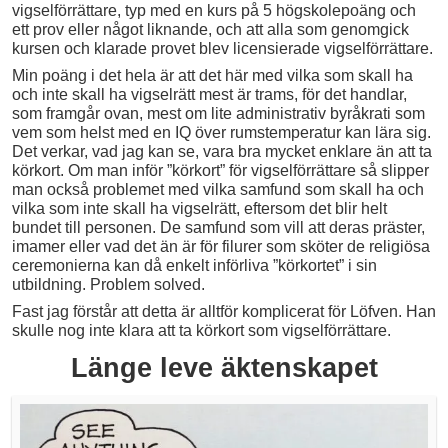
vigselförrättare, typ med en kurs på 5 högskolepoäng och
ett prov eller något liknande, och att alla som genomgick
kursen och klarade provet blev licensierade vigselförrättare.
Min poäng i det hela är att det här med vilka som skall ha
och inte skall ha vigselrätt mest är trams, för det handlar,
som framgår ovan, mest om lite administrativ byråkrati som
vem som helst med en IQ över rumstemperatur kan lära sig.
Det verkar, vad jag kan se, vara bra mycket enklare än att ta
körkort. Om man inför ”körkort” för vigselförrättare så slipper
man också problemet med vilka samfund som skall ha och
vilka som inte skall ha vigselrätt, eftersom det blir helt
bundet till personen. De samfund som vill att deras präster,
imamer eller vad det än är för filurer som sköter de religiösa
ceremonierna kan då enkelt införliva ”körkortet” i sin
utbildning. Problem solved.
Fast jag förstår att detta är alltför komplicerat för Löfven. Han
skulle nog inte klara att ta körkort som vigselförrättare.
Länge leve äktenskapet