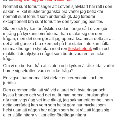
Normalt sunt förnuft säger att Löfven självklart har rätt i den
saken. Vilket illustrerar ganska bra varför jag betraktar
normalt sunt förnuft som undermåligt. Jag föredrar
exceptionellt bra sunt förnuft av den typen jag besitter.
Staten och kyrkan är åtskilda sedan länge så Löfven gör
intrång på kyrkans område när han uttalar sig om den
frågan, men det som gör att jag uppmärksammar detta är att
det är ett ganska bra exempel på hur staten inte kan hålla
sin makthunger i styr utan med ren
floskelretorik
vill in och
maktfullt detaljstyra i något som borde vara en ren icke-
fråga.
Om vi nu bortser från att staten och kyrkan är åtskilda, varför
borde vigselrätten vara en icke-fråga?
En vigsel har normalt två delar: en ceremoniell och en
juridisk.
Den ceremoniella, att stå vid altaret och byta ringar och
kyssa bruden och vad det nu är man normalt brukar göra
när man vigs (jag vet inte riktigt, jag saknar erfarenhet inom
detta området) kan vem som helst göra hur mycket som
helst utan att någon har någon som helst rätt att lägga sig i
eller ställa några villkor eller förelägga några