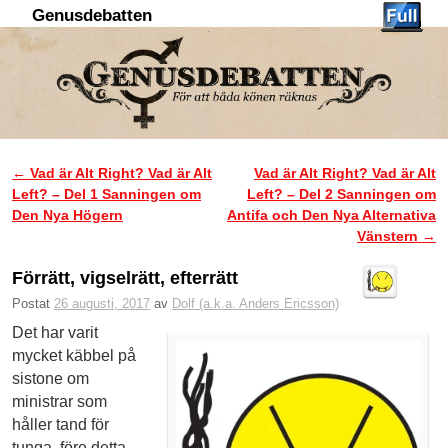
Genusdebatten
Hoppa till huvudinnehåll
Hoppa till sekundärt innehåll
←
Vad är Alt Right? Vad är Alt
Vad är Alt Right? Vad är Alt
Inläggsnavigering
Left? – Del 1 Sanningen om
Left? – Del 2 Sanningen om
Den Nya Högern
Antifa och Den Nya Alternativa
Vänstern
→
Förrätt, vigselrätt, efterrätt
Postat
26 augusti, 2017
av
Dolf (a.k.a. Anders Ericsson)
Det har varit
mycket käbbel på
sistone om
ministrar som
håller tand för
tunga, före detta