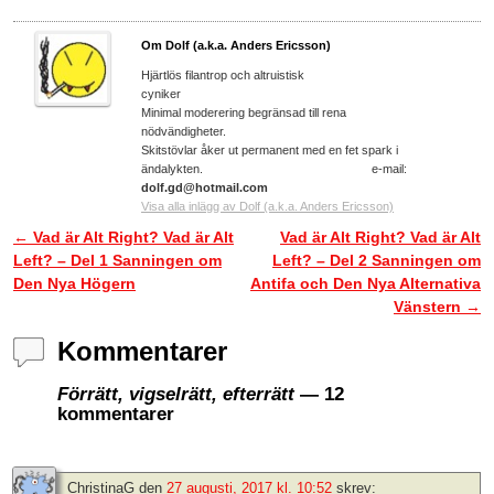
Om Dolf (a.k.a. Anders Ericsson)
Hjärtlös filantrop och altruistisk
cyniker
Minimal moderering begränsad till rena
nödvändigheter.
Skitstövlar åker ut permanent med en fet spark i
ändalykten. e-mail:
dolf.gd@hotmail.com
Visa alla inlägg av Dolf (a.k.a. Anders Ericsson)
←
Vad är Alt Right? Vad är Alt
Vad är Alt Right? Vad är Alt
Inläggsnavigering
Left? – Del 1 Sanningen om
Left? – Del 2 Sanningen om
Den Nya Högern
Antifa och Den Nya Alternativa
Vänstern
→
Kommentarer
Förrätt, vigselrätt, efterrätt
— 12
kommentarer
ChristinaG
den
27 augusti, 2017 kl. 10:52
skrev: