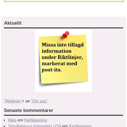
Aktuellt
"Riktlinjer"
+ se
"Om oss"
Senaste kommentarer
Wais
om
Kartläggning
Simultaneous interpreter USA
om
Kartläggning