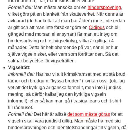
föra klanerna, f’låt, människosläktet vidare.
Formell del:
Man måste ansöka om en
hindersprövning
,
vilket görs på en blankett från skatteverket. När denna är
avklarad (de har kollat att man har åldern inne, inte redan
är gift och att man inte försöker göra en
Oidipus
och bli
gängad med morsan eller syrran) får man ett intyg om
hinderspröving och ett vigselintyg, vilka är giltiga i 4
månader. Detta är helt oberoende på var, när eller hur
själva vigseln sker, eller vem som förrättar den. Så det
saknar betydelse för vigselrätten.
Vigselrätt:
Informell del:
Här har vi allt krimskramset med att stå brud,
tärnor och brudgum, ”kyssa bruden” i kyrkan osv., (ok, jag
vet att det kyrkliga är ganska formellt, men inte i juridisk
mening, så därför kallar jag den kyrkliga vigseln
informell), eller så kan man gå i trasiga jeans och t-shirt
till rådhuset.
Formell del:
Det här är alltså
det som måste göras
för att
vigseln skall vara juridiskt giltig. Man måste ha med sig
hindersprövningen och identitetshandlingar till vigseln, då