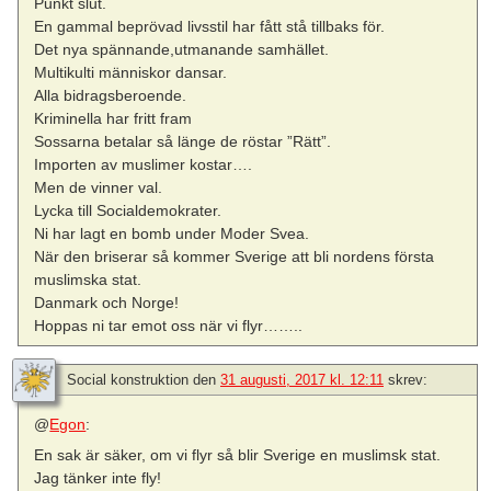
Punkt slut.
En gammal beprövad livsstil har fått stå tillbaks för.
Det nya spännande,utmanande samhället.
Multikulti människor dansar.
Alla bidragsberoende.
Kriminella har fritt fram
Sossarna betalar så länge de röstar ”Rätt”.
Importen av muslimer kostar….
Men de vinner val.
Lycka till Socialdemokrater.
Ni har lagt en bomb under Moder Svea.
När den briserar så kommer Sverige att bli nordens första
muslimska stat.
Danmark och Norge!
Hoppas ni tar emot oss när vi flyr……..
Social konstruktion
den
31 augusti, 2017 kl. 12:11
skrev:
@
Egon
:
En sak är säker, om vi flyr så blir Sverige en muslimsk stat.
Jag tänker inte fly!