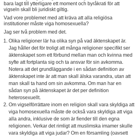
bara lagt till ytterligare ett moment och byråkrati för att
vigseln skall bli juridiskt giltig.
Vad vore problemet med att kräva att alla religiösa
institutioner måste viga homosexuella?
Jag ser två problem med det.
Olika religioner lär ha olika syn på vad äktenskapet är.
Jag håller det för troligt att många religioner specifikt ser
äktenskapet som ett förbund mellan man och kvinna med
syfte att fortplanta sig och ta ansvar för sin avkomma.
Notera att det grundläggande i en sådan definition av
äktenskapet inte är att man skall älska varandra, utan att
man skall ta hand om sin avkomma. Om man har en
sådan syn på äktenskapet är det per definition
heterosexuellt.
Om vigselförrättare inom en religion skall vara skyldiga att
viga homosexuella måste de också vara skyldiga att viga
alla andra, inklusive de som är fiender till den egna
religionen. Verkar det rimligt att muslimska imamer skulle
vara skyldiga att viga judar? Om en församling (oavsett