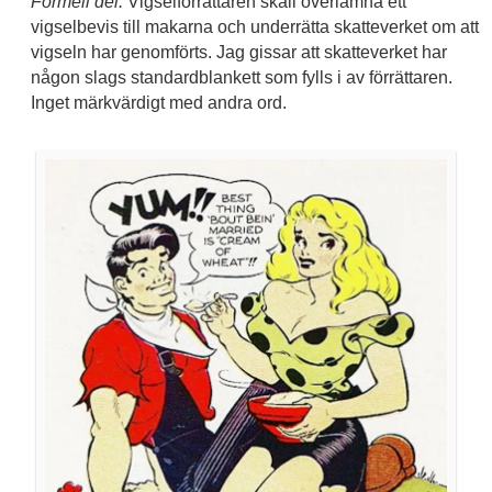
Formell del:
Vigselförrättaren skall överlämna ett
vigselbevis till makarna och underrätta skatteverket om att
vigseln har genomförts. Jag gissar att skatteverket har
någon slags standardblankett som fylls i av förrättaren.
Inget märkvärdigt med andra ord.