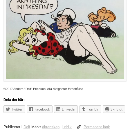
©2017 Anders ”Dolf” Ericsson. Alla rättigheter förbehållna.
Dela det här:
Twitter
Facebook
LinkedIn
Tumblr
Skriv ut
Publicerat i
Dolf
Märkt
äktenskap
,
juridik
Permanent länk