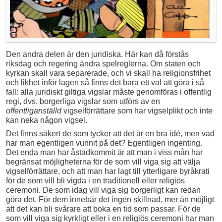
Den andra delen är den juridiska. Här kan då förstås
riksdag och regering ändra spelreglerna. Om staten och
kyrkan skall vara separerade, och vi skall ha religionsfrihet
och likhet inför lagen så finns det bara ett val att göra i så
fall: alla juridiskt giltiga vigslar måste genomföras i offentlig
regi, dvs. borgerliga vigslar som utförs av en
offentliganställd
vigselförrättare som har vigselplikt och inte
kan neka någon vigsel.
Det finns säkert de som tycker att det är en bra idé, men vad
har man egentligen vunnit på det? Egentligen ingenting.
Det enda man har åstadkommit är att man i viss mån har
begränsat möjligheterna för de som vill viga sig att välja
vigselförrättare, och att man har lagt till ytterligare byråkrati
för de som vill bli vigda i en traditionell eller religiös
ceremoni. De som idag vill viga sig borgerligt kan redan
göra det. För dem innebär det ingen skillnad, mer än möjligt
att det kan bli svårare att boka en tid som passar. För de
som vill viga sig kyrkligt eller i en religiös ceremoni har man