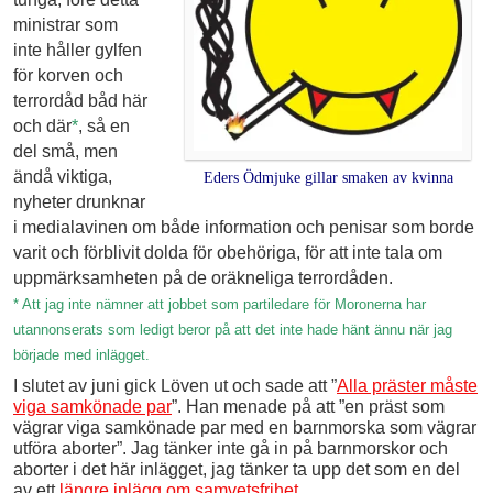
ministrar som
inte håller gylfen
för korven och
terrordåd båd här
och där
*
, så en
del små, men
ändå viktiga,
Eders Ödmjuke gillar smaken av kvinna
nyheter drunknar
i medialavinen om både information och penisar som borde
varit och förblivit dolda för obehöriga, för att inte tala om
uppmärksamheten på de oräkneliga terrordåden.
* Att jag inte nämner att jobbet som partiledare för Moronerna har
utannonserats som ledigt beror på att det inte hade hänt ännu när jag
började med inlägget.
I slutet av juni gick Löven ut och sade att ”
Alla präster måste
viga samkönade par
”. Han menade på att ”en präst som
vägrar viga samkönade par med en barnmorska som vägrar
utföra aborter”. Jag tänker inte gå in på barnmorskor och
aborter i det här inlägget, jag tänker ta upp det som en del
av ett
längre inlägg om samvetsfrihet
.