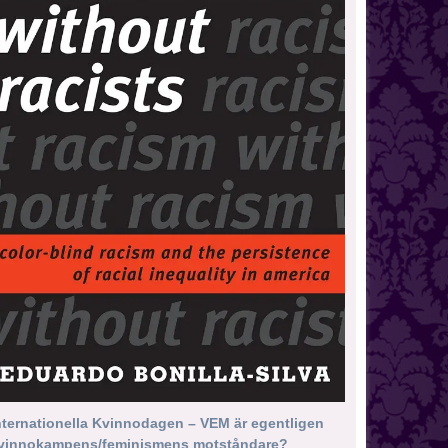
nternationella Kvinnodagen – VEM är egentligen
vinnokampens/feminismens motståndare?