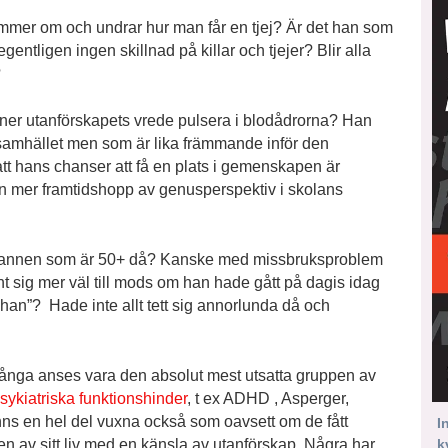
mer om och undrar hur man får en tjej? Är det han som
entligen ingen skillnad på killar och tjejer? Blir alla
?
er utanförskapets vrede pulsera i blodådrorna? Han
samhället men som är lika främmande inför den
tt hans chanser att få en plats i gemenskapen är
an mer framtidshopp av genusperspektiv i skolans
nnen som är 50+ då? Kanske med missbruksproblem
t sig mer väl till mods om han hade gått på dagis idag
 ”han”? Hade inte allt tett sig annorlunda då och
ga anses vara den absolut mest utsatta gruppen av
sykiatriska funktionshinder
, t ex ADHD , Asperger,
nns en hel del vuxna också som oavsett om de fått
I
len av sitt liv med en känsla av utanförskap. Några har
k