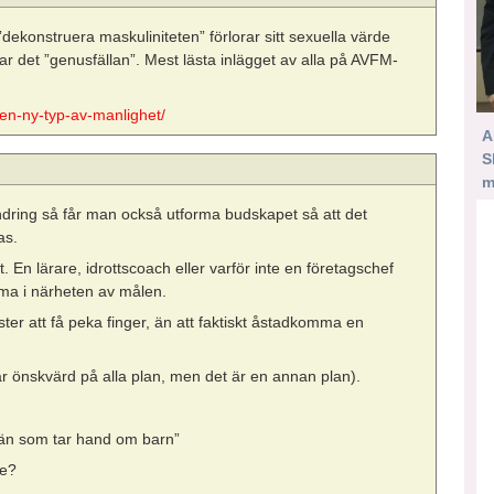
ekonstruera maskuliniteten” förlorar sitt sexuella värde
allar det ”genusfällan”. Mest lästa inlägget av alla på AVFM-
en-ny-typ-av-manlighet/
A
S
m
dring så får man också utforma budskapet så att det
as.
et. En lärare, idrottscoach eller varför inte en företagschef
a i närheten av målen.
ister att få peka finger, än att faktiskt åstadkomma en
 är önskvärd på alla plan, men det är en annan plan).
 män som tar hand om barn”
ke?