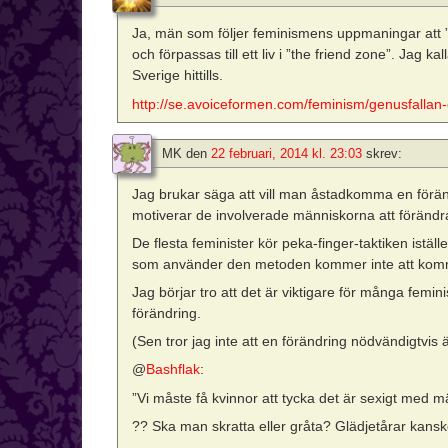
Ja, män som följer feminismens uppmaningar att ”d
och förpassas till ett liv i ”the friend zone”. Jag k
Sverige hittills.
http://se.avoiceformen.com/feminism/genusfallan-
MK
den
22 februari, 2014 kl. 23:03
skrev:
Jag brukar säga att vill man åstadkomma en förän
motiverar de involverade människorna att förändr
De flesta feminister kör peka-finger-taktiken iställ
som använder den metoden kommer inte att komm
Jag börjar tro att det är viktigare för många femin
förändring.
(Sen tror jag inte att en förändring nödvändigtvis
@
Bashflak
:
”Vi måste få kvinnor att tycka det är sexigt med
?? Ska man skratta eller gråta? Glädjetårar kans