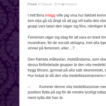
Postat
22 februari, 2014
av
Amazon
I mitt förra
inlägg
ville jag visa hur faktiskt kvinn
tom vilja gå så långt så att jag vill kalla den rö
grupp vars talan den säger sig föra, nämligen k
Feminism utger sig idag för att vara en bred rör
invandrare, för de socialt utslagna, mot alla type
vinner på feminism, eller…?
Den främsta måltavlan, motståndarna, som ska l
dessa förfördelade grupper är den vita medel
trygg tillvaro, gynnad på alla sätt: ekonomiskt, 
Hur hotad är då den vita medelklassmannens 
– Kommer denne vita medelklassman med sin pr
position flytta på sig för de mindre lyckligt lot
mest nytta där han är.