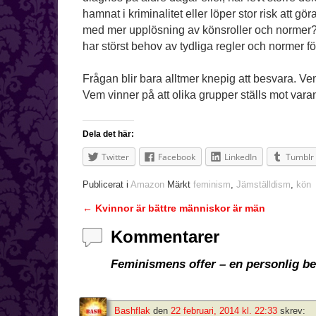
hamnat i kriminalitet eller löper stor risk att g
med mer upplösning av könsroller och normer? Ne
har störst behov av tydliga regler och normer 
Frågan blir bara alltmer knepig att besvara. V
Vem vinner på att olika grupper ställs mot vara
Dela det här:
Twitter
Facebook
LinkedIn
Tumblr
Publicerat i
Amazon
Märkt
feminism
,
Jämställdism
,
kön
←
Kvinnor är bättre människor är män
Inläggsnavigering
Kommentarer
Feminismens offer – en personlig bet
Bashflak
den
22 februari, 2014 kl. 22:33
skrev: