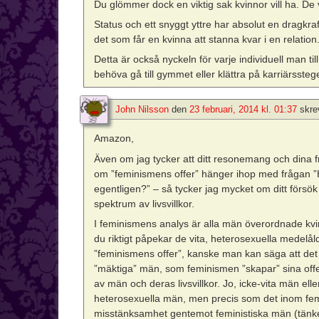
Du glömmer dock en viktig sak kvinnor vill ha. De v
Status och ett snyggt yttre har absolut en dragkra
det som får en kvinna att stanna kvar i en relation
Detta är också nyckeln för varje individuell man till 
behöva gå till gymmet eller klättra på karriärssteg
John Nilsson
den
23 februari, 2014 kl. 01:37
skre
Amazon,
Även om jag tycker att ditt resonemang och dina fr
om ”feminismens offer” hänger ihop med frågan 
egentligen?” – så tycker jag mycket om ditt försök 
spektrum av livsvillkor.
I feminismens analys är alla män överordnade kvi
du riktigt påpekar de vita, heterosexuella medel
”feminismens offer”, kanske man kan säga att det 
”mäktiga” män, som feminismen ”skapar” sina offe
av män och deras livsvillkor. Jo, icke-vita män e
heterosexuella män, men precis som det inom femi
misstänksamhet gentemot feministiska män (tänker