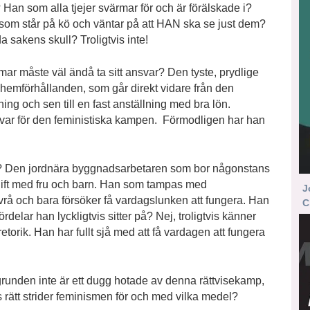
n som alla tjejer svärmar för och är förälskade i?
 som står på kö och väntar på att HAN ska se just dem?
 sakens skull? Troligtvis inte!
åste väl ändå ta sitt ansvar? Den tyste, prydlige
 hemförhållanden, som går direkt vidare från den
ing och sen till en fast anställning med bra lön.
svar för den feministiska kampen. Förmodligen har han
en jordnära byggnadsarbetaren som bor någonstans
 gift med fru och barn. Han som tampas med
J
vrå och bara försöker få vardagslunken att fungera. Han
C
rdelar han lyckligtvis sitter på? Nej, troligtvis känner
etorik. Han har fullt sjå med att få vardagen att fungera
runden inte är ett dugg hotade av denna rättvisekamp,
s rätt strider feminismen för och med vilka medel?