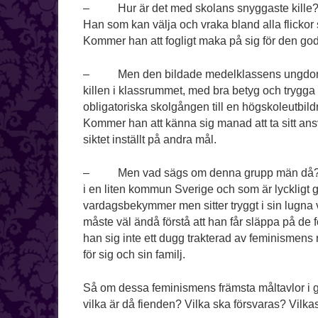
– Hur är det med skolans snyggaste kille? Ha
Han som kan välja och vraka bland alla flickor
Kommer han att fogligt maka på sig för den goda
– Men den bildade medelklassens ungdomar m
killen i klassrummet, med bra betyg och trygga
obligatoriska skolgången till en högskoleutbildn
Kommer han att känna sig manad att ta sitt an
siktet inställt på andra mål.
– Men vad sägs om denna grupp män då? D
i en liten kommun Sverige och som är lyckligt
vardagsbekymmer men sitter tryggt i sin lugna 
måste väl ändå förstå att han får släppa på de fö
han sig inte ett dugg trakterad av feminismens r
för sig och sin familj.
Så om dessa feminismens främsta måltavlor i g
vilka är då fienden? Vilka ska försvaras? Vilka