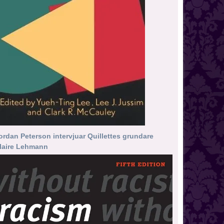
ordan Peterson intervjuar Quillettes grundare
laire Lehmann