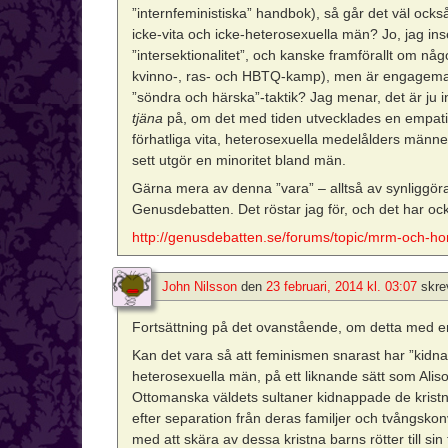
”internfeministiska” handbok), så går det väl ock
icke-vita och icke-heterosexuella män? Jo, jag in
”intersektionalitet”, och kanske framförallt om nå
kvinno-, ras- och HBTQ-kamp), men är engagemange
”söndra och härska”-taktik? Jag menar, det är ju in
tjäna
på, om det med tiden utvecklades en empati 
förhatliga vita, heterosexuella medelålders männen,
sett utgör en minoritet bland män.
Gärna mera av denna ”vara” – alltså av synliggöran
Genusdebatten. Det röstar jag för, och det har oc
http://genusdebatten.se/forums/topic/mrm-och-ho
John Nilsson
den
23 februari, 2014 kl. 03:07
skre
Fortsättning på det ovanstående, om detta med en 
Kan det vara så att feminismen snarast har ”kidnap
heterosexuella män, på ett liknande sätt som Alis
Ottomanska väldets sultaner kidnappade de kristnas
efter separation från deras familjer och tvångskon
med att skära av dessa kristna barns rötter till sin