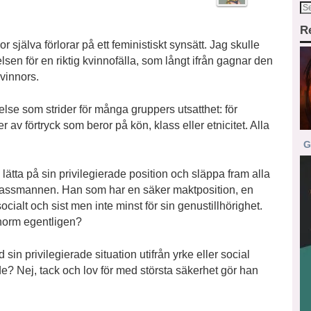
R
or själva förlorar på ett feministiskt synsätt. Jag skulle
relsen för en riktig kvinnofälla, som långt ifrån gagnar den
vinnors.
else som strider för många gruppers utsatthet: för
r av förtryck som beror på kön, klass eller etnicitet. Alla
G
ätta på sin privilegierade position och släppa fram alla
klassmannen. Han som har en säker maktposition, en
socialt och sist men inte minst för sin genustillhörighet.
norm egentligen?
ivilegierade situation utifrån yrke eller social
tade? Nej, tack och lov för med största säkerhet gör han