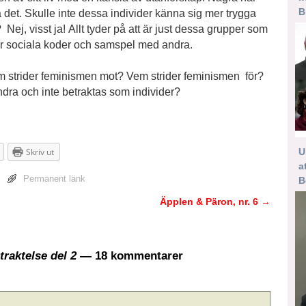
B
öra det. Skulle inte dessa individer känna sig mer trygga
j, visst ja! Allt tyder på att är just dessa grupper som
för sociala koder och samspel med andra.
em strider feminismen mot? Vem strider feminismen för?
ndra och inte betraktas som individer?
U
Skriv ut
a
Permanent länk
B
Äpplen & Päron, nr. 6
→
raktelse del 2
— 18 kommentarer