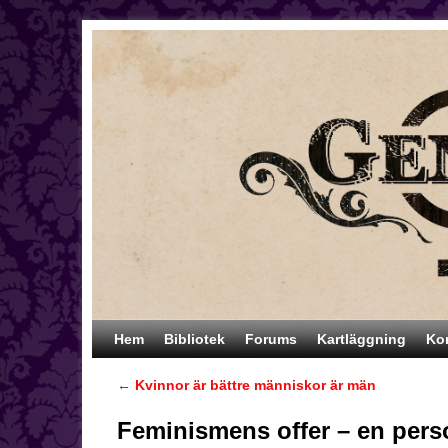
Hoppa till huvudinnehåll
Hoppa till sekundärt innehåll
Hem
Bibliotek
Forums
Kartläggning
Ko
←
Kvinnor är bättre människor är män
Inläggsnavigering
Feminismens offer – en perso