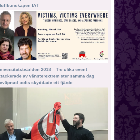
luffkunskapen IAT
niversitetstvärlden 2018 – Tre olika event
ttackerade av vänsterextremister samma dag,
eväpnad polis skyddade ett fjärde