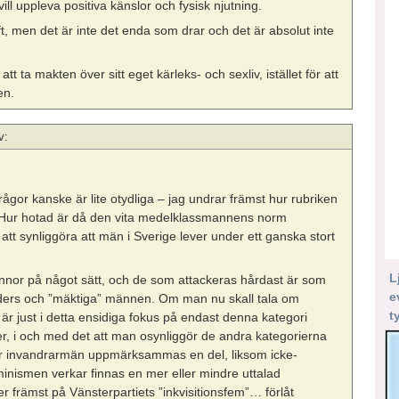
ill uppleva positiva känslor och fysisk njutning.
ft, men det är inte det enda som drar och det är absolut inte
.
att ta makten över sitt eget kärleks- och sexliv, istället för att
en.
v:
ågor kanske är lite otydliga – jag undrar främst hur rubriken
”Hur hotad är då den vita medelklassmannens norm
att synliggöra att män i Sverige lever under ett ganska stort
L
nnor på något sätt, och de som attackeras hårdast är som
e
ålders och ”mäktiga” männen. Om man nu skall tala om
t
är just i detta ensidiga fokus på endast denna kategori
r, i och med det att man osynliggör de andra kategorierna
ller invandrarmän uppmärksammas en del, liksom icke-
nismen verkar finnas en mer eller mindre uttalad
 främst på Vänsterpartiets ”inkvisitionsfem”… förlåt