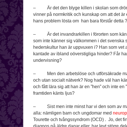
– Är det den blyge killen i skolan som dröm
vinner på normkritik och kunskap om att det är eg
hans problem lösta om han bara förstår detta 
– Är det invandrarkillen i förorten som känn
som inte känner sig välkommen i det svenska 
hederskultur han är uppvuxen i? Han som vet a
kantade av ibland oöverstigliga hinder? Får h
undervisning?
– Men den arbetslöse och utförsäkrade ma
och utan socialt nätverk? Nog hade väl han kän
och fått lära sig att han är en ”hen” och inte en
framtiden känts ljus?
– Sist men inte minst har vi den som av mån
alla: nämligen barn och ungdomar med
neurop
Tourette och tvångssyndrom (OCD) . Jo, det fi
diagnos på äldre dagar eller, har levt större de