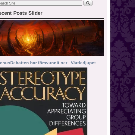
ecent Posts Slider
enusDebatten har försvunnit ner i Värdedjupet