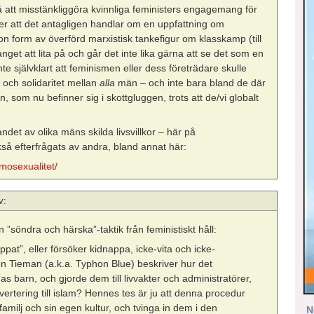
så att misstänkliggöra kvinnliga feministers engagemang för
ser att det antagligen handlar om en uppfattning om
gon form av överförd marxistisk tankefigur om klasskamp (till
t att lita på och går det inte lika gärna att se det som en
te självklart att feminismen eller dess företrädare skulle
och solidaritet mellan
alla
män – och inte bara bland de där
 som nu befinner sig i skottgluggen, trots att de/vi globalt
det av olika mäns skilda livsvillkor – här på
kså efterfrågats av andra, bland annat här:
mosexualitet/
v:
”söndra och härska”-taktik från feministiskt håll:
pat”, eller försöker kidnappa, icke-vita och icke-
on Tieman (a.k.a. Typhon Blue) beskriver hur det
 barn, och gjorde dem till livvakter och administratörer,
vertering till islam? Hennes tes är ju att denna procedur
 familj och sin egen kultur, och tvinga in dem i den
N