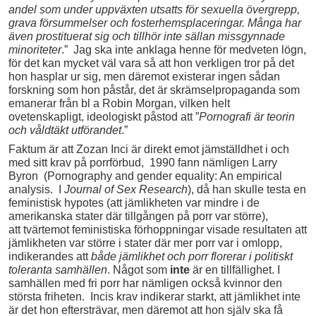
andel som under uppväxten utsatts för sexuella övergrepp,
grava försummelser och fosterhemsplaceringar. Många har
även prostituerat sig och tillhör inte sällan missgynnade
minoriteter
.” Jag ska inte anklaga henne för medveten lögn,
för det kan mycket väl vara så att hon verkligen tror på det
hon hasplar ur sig, men däremot existerar ingen sådan
forskning som hon påstår, det är skrämselpropaganda som
emanerar från bl a Robin Morgan, vilken helt
ovetenskapligt, ideologiskt påstod att ”
Pornografi är teorin
och våldtäkt utförandet
.”
Faktum är att Zozan Inci är direkt emot jämställdhet i och
med sitt krav på porrförbud, 1990 fann nämligen Larry
Byron (Pornography and gender equality: An empirical
analysis. I
Journal of Sex Research
), då han skulle testa en
feministisk hypotes (att jämlikheten var mindre i de
amerikanska stater där tillgången på porr var större),
att tvärtemot feministiska förhoppningar visade resultaten att
jämlikheten var större i stater där mer porr var i omlopp,
indikerandes att
både jämlikhet och porr florerar i politiskt
toleranta samhällen
. Något som
inte
är en tillfällighet. I
samhällen med fri porr har nämligen också kvinnor den
största friheten. Incis krav indikerar starkt, att jämlikhet inte
är det hon eftersträvar, men däremot att hon själv ska få