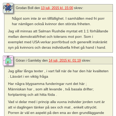
Grodan Boll
den
13 juli, 2015 kl. 15:00
skrev:
Något som inte är en tillfällighet. I samhällen med fri porr
har nämligen också kvinnor den största friheten.
Jag vill minnas att Salman Rushdie myntat ett 1:1 förhållande
mellan demokrati/frihet och tolerans mot porr. Som i
exemplet med USA verkar porrförbud och generellt inskränkt
syn på kvinnors och deras individuella frihet gå hand i hand.
Göran i Gamleby
den
14 juli, 2015 kl. 01:19
skrev:
Jag gillar långa texter , i vart fall när de har den här kvaliteten
. Läsvärt i en viktig fråga
Har några blygsamma funderingar runt det här ;
Människan har , som allt levande , två basala drifter;
fortplantnig och att hitta föda .
Vad vi delar med i princip alla vuxna individer jorden runt är
att vi daglingen tänker på sex och mat , enkelt uttryckt.
Porren är väl en aspekt på den ena av den grundläggande