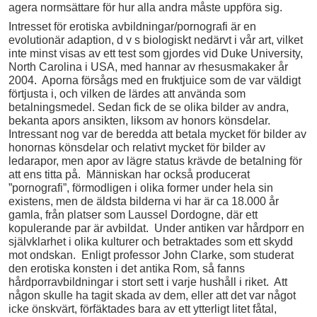
agera normsättare för hur alla andra måste uppföra sig.
Intresset för erotiska avbildningar/pornografi är en
evolutionär adaption, d v s biologiskt nedärvt i vår art, vilket
inte minst visas av ett test som gjordes vid Duke University,
North Carolina i USA, med hannar av rhesusmakaker år
2004. Aporna försågs med en fruktjuice som de var väldigt
förtjusta i, och vilken de lärdes att använda som
betalningsmedel. Sedan fick de se olika bilder av andra,
bekanta apors ansikten, liksom av honors könsdelar.
Intressant nog var de beredda att betala mycket för bilder av
honornas könsdelar och relativt mycket för bilder av
ledarapor, men apor av lägre status krävde de betalning för
att ens titta på. Människan har också producerat
”pornografi”, förmodligen i olika former under hela sin
existens, men de äldsta bilderna vi har är ca 18.000 år
gamla, från platser som Laussel Dordogne, där ett
kopulerande par är avbildat. Under antiken var hårdporr en
självklarhet i olika kulturer och betraktades som ett skydd
mot ondskan. Enligt professor John Clarke, som studerat
den erotiska konsten i det antika Rom, så fanns
hårdporravbildningar i stort sett i varje hushåll i riket. Att
någon skulle ha tagit skada av dem, eller att det var något
icke önskvärt, förfäktades bara av ett ytterligt litet fåtal,