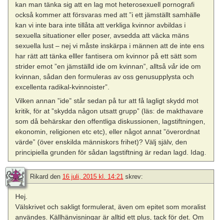
kan man tänka sig att en lag mot heterosexuell pornografi
också kommer att försvaras med att ”i ett jämställt samhälle
kan vi inte bara inte tillåta att verkliga kvinnor avbildas i
sexuella situationer eller poser, avsedda att väcka mäns
sexuella lust – nej vi måste inskärpa i männen att de inte ens
har rätt att tänka elller fantisera om kvinnor på ett sätt som
strider emot ”en jämställd ide om kvinnan”, alltså
vår
ide om
kvinnan, sådan den formuleras av oss genusupplysta och
excellenta radikal-kvinnoister”.
Vilken annan ”ide” står sedan på tur att få lagligt skydd mot
kritik, för at ”skydda någon utsatt grupp” (läs: de makthavare
som då behärskar den offentliga diskussionen, lagstiftningen,
ekonomin, religionen etc etc), eller något annat ”överordnat
värde” (över enskilda människors frihet)? Välj själv, den
principiella grunden för sådan lagstiftning är redan lagd. Idag.
Rikard
den
16 juli, 2015 kl. 14:21
skrev:
Hej.
Välskrivet och sakligt formulerat, även om epitet som moralist
användes. Källhänvisningar är alltid ett plus, tack för det. Om