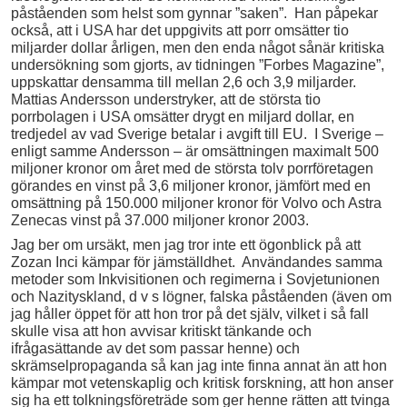
påståenden som helst som gynnar ”saken”. Han påpekar
också, att i USA har det uppgivits att porr omsätter tio
miljarder dollar årligen, men den enda något sånär kritiska
undersökning som gjorts, av tidningen ”Forbes Magazine”,
uppskattar densamma till mellan 2,6 och 3,9 miljarder.
Mattias Andersson understryker, att de största tio
porrbolagen i USA omsätter drygt en miljard dollar, en
tredjedel av vad Sverige betalar i avgift till EU. I Sverige –
enligt samme Andersson – är omsättningen maximalt 500
miljoner kronor om året med de största tolv porrföretagen
görandes en vinst på 3,6 miljoner kronor, jämfört med en
omsättning på 150.000 miljoner kronor för Volvo och Astra
Zenecas vinst på 37.000 miljoner kronor 2003.
Jag ber om ursäkt, men jag tror inte ett ögonblick på att
Zozan Inci kämpar för jämställdhet. Användandes samma
metoder som Inkvisitionen och regimerna i Sovjetunionen
och Nazityskland, d v s lögner, falska påståenden (även om
jag håller öppet för att hon tror på det själv, vilket i så fall
skulle visa att hon avvisar kritiskt tänkande och
ifrågasättande av det som passar henne) och
skrämselpropaganda så kan jag inte finna annat än att hon
kämpar mot vetenskaplig och kritisk forskning, att hon anser
sig ha ett tolkningsföreträde som ger henne rätten att tvinga