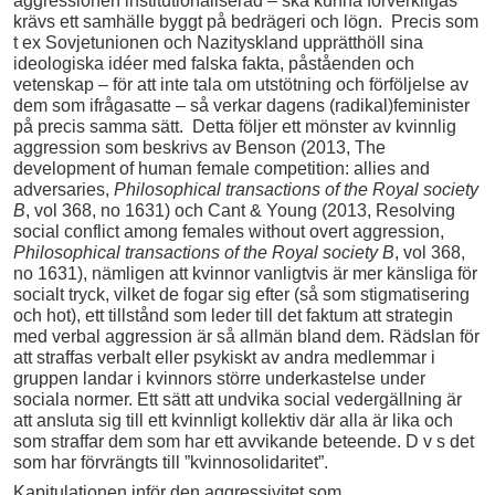
aggressionen institutionaliserad – ska kunna förverkligas
krävs ett samhälle byggt på bedrägeri och lögn. Precis som
t ex Sovjetunionen och Nazityskland upprätthöll sina
ideologiska idéer med falska fakta, påståenden och
vetenskap – för att inte tala om utstötning och förföljelse av
dem som ifrågasatte – så verkar dagens (radikal)feminister
på precis samma sätt. Detta följer ett mönster av kvinnlig
aggression som beskrivs av Benson (2013, The
development of human female competition: allies and
adversaries,
Philosophical transactions of the Royal society
B
, vol 368, no 1631) och Cant & Young (2013, Resolving
social conflict among females without overt aggression,
Philosophical transactions of the Royal society B
, vol 368,
no 1631), nämligen att kvinnor vanligtvis är mer känsliga för
socialt tryck, vilket de fogar sig efter (så som stigmatisering
och hot), ett tillstånd som leder till det faktum att strategin
med verbal aggression är så allmän bland dem. Rädslan för
att straffas verbalt eller psykiskt av andra medlemmar i
gruppen landar i kvinnors större underkastelse under
sociala normer. Ett sätt att undvika social vedergällning är
att ansluta sig till ett kvinnligt kollektiv där alla är lika och
som straffar dem som har ett avvikande beteende. D v s det
som har förvrängts till ”kvinnosolidaritet”.
Kapitulationen inför den aggressivitet som