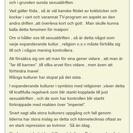
och i grunden sunda sexualdriften .
Vad gäller föda , så är väl kanske flödet av kokböcker och
kockar i vart och varannat TV-program en aspekt av den
andra driften ,att överleva kort och gott . Man skulle kunna
kalla detta fenomen för matporr .
Om vi håller oss till sexualdriften , så är detta något som
varje expanderande kultur , religion o.s.v måste förhålla sig
till och i någon mening kontrollera .
Att försäkra sig om att man för sina gener vidare , att man är
”far till barnen” ,till vilka arvet förs vidare , men även att
förhindra inavel .
Många kulturer har stupat på det sista .
I expanderande kulturer i symbios med religioner ,växer detta
till kraftfulla regelverk som blir starkt kopplade till just
sexualdriften , och de som har kontrollen blir starkt
förknippade med makten över ”imperiet”.
Snart sagt alla stora kulturers uppgång och fall genom
tiderna har stora inslag av detta och kännetecknas oftast av
en stark repression av kvinnor . Så än idag .