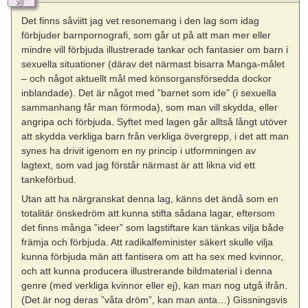
Det finns såviitt jag vet resonemang i den lag som idag
förbjuder barnpornografi, som går ut på att man mer eller
mindre vill förbjuda illustrerade tankar och fantasier om barn i
sexuella situationer (därav det närmast bisarra Manga-målet
– och något aktuellt mål med könsorgansförsedda dockor
inblandade). Det är något med ”barnet som ide” (i sexuella
sammanhang får man förmoda), som man vill skydda, eller
angripa och förbjuda. Syftet med lagen går alltså långt utöver
att skydda verkliga barn från verkliga övergrepp, i det att man
synes ha drivit igenom en ny princip i utformningen av
lagtext, som vad jag förstår närmast är att likna vid ett
tankeförbud.
Utan att ha närgranskat denna lag, känns det ändå som en
totalitär önskedröm att kunna stifta sådana lagar, eftersom
det finns många ”ideer” som lagstiftare kan tänkas vilja både
främja och förbjuda. Att radikalfeminister säkert skulle vilja
kunna förbjuda män att fantisera om att ha sex med kvinnor,
och att kunna producera illustrerande bildmaterial i denna
genre (med verkliga kvinnor eller ej), kan man nog utgå ifrån.
(Det är nog deras ”våta dröm”, kan man anta…) Gissningsvis