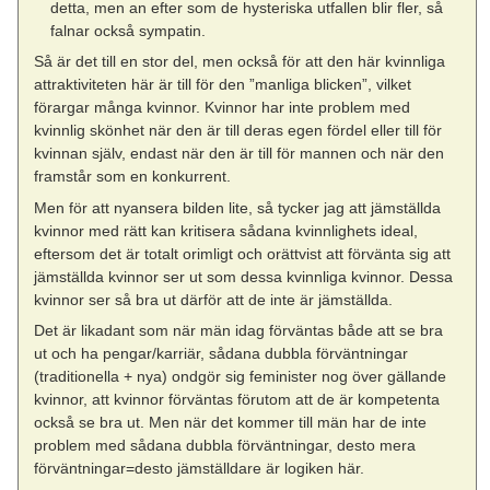
detta, men an efter som de hysteriska utfallen blir fler, så
falnar också sympatin.
Så är det till en stor del, men också för att den här kvinnliga
attraktiviteten här är till för den ”manliga blicken”, vilket
förargar många kvinnor. Kvinnor har inte problem med
kvinnlig skönhet när den är till deras egen fördel eller till för
kvinnan själv, endast när den är till för mannen och när den
framstår som en konkurrent.
Men för att nyansera bilden lite, så tycker jag att jämställda
kvinnor med rätt kan kritisera sådana kvinnlighets ideal,
eftersom det är totalt orimligt och orättvist att förvänta sig att
jämställda kvinnor ser ut som dessa kvinnliga kvinnor. Dessa
kvinnor ser så bra ut därför att de inte är jämställda.
Det är likadant som när män idag förväntas både att se bra
ut och ha pengar/karriär, sådana dubbla förväntningar
(traditionella + nya) ondgör sig feminister nog över gällande
kvinnor, att kvinnor förväntas förutom att de är kompetenta
också se bra ut. Men när det kommer till män har de inte
problem med sådana dubbla förväntningar, desto mera
förväntningar=desto jämställdare är logiken här.