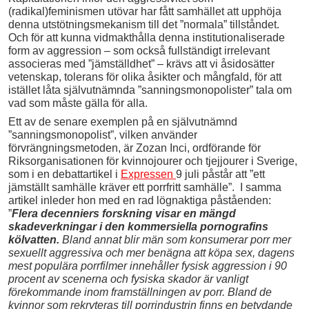
(radikal)feminismen utövar har fått samhället att upphöja
denna utstötningsmekanism till det ”normala” tillståndet.
Och för att kunna vidmakthålla denna institutionaliserade
form av aggression – som också fullständigt irrelevant
associeras med ”jämställdhet” – krävs att vi åsidosätter
vetenskap, tolerans för olika åsikter och mångfald, för att
istället låta självutnämnda ”sanningsmonopolister” tala om
vad som måste gälla för alla.
Ett av de senare exemplen på en självutnämnd
”sanningsmonopolist”, vilken använder
förvrängningsmetoden, är Zozan Inci, ordförande för
Riksorganisationen för kvinnojourer och tjejjourer i Sverige,
som i en debattartikel i
Expressen
9 juli påstår att ”ett
jämställt samhälle kräver ett porrfritt samhälle”. I samma
artikel inleder hon med en rad lögnaktiga påståenden:
”
Flera decenniers forskning visar en mängd
skadeverkningar i den kommersiella pornografins
kölvatten
.
Bland annat blir män som konsumerar porr mer
sexuellt aggressiva och mer benägna att köpa sex, dagens
mest populära porrfilmer innehåller fysisk aggression i 90
procent av scenerna och fysiska skador är vanligt
förekommande inom framställningen av porr. Bland de
kvinnor som rekryteras till porrindustrin finns en betydande