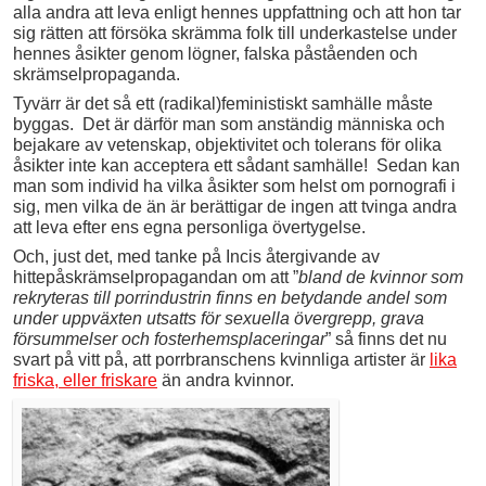
alla andra att leva enligt hennes uppfattning och att hon tar
sig rätten att försöka skrämma folk till underkastelse under
hennes åsikter genom lögner, falska påståenden och
skrämselpropaganda.
Tyvärr är det så ett (radikal)feministiskt samhälle måste
byggas. Det är därför man som anständig människa och
bejakare av vetenskap, objektivitet och tolerans för olika
åsikter inte kan acceptera ett sådant samhälle! Sedan kan
man som individ ha vilka åsikter som helst om pornografi i
sig, men vilka de än är berättigar de ingen att tvinga andra
att leva efter ens egna personliga övertygelse.
Och, just det, med tanke på Incis återgivande av
hittepåskrämselpropagandan om att ”
bland de kvinnor som
rekryteras till porrindustrin finns en betydande andel som
under uppväxten utsatts för sexuella övergrepp, grava
försummelser och fosterhemsplaceringar
” så finns det nu
svart på vitt på, att porrbranschens kvinnliga artister är
lika
friska, eller friskare
än andra kvinnor.