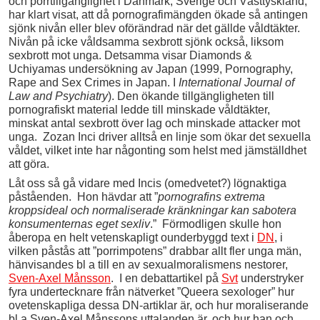
och porrtillgänglighet i Danmark, Sverige och Västtyskland,
har klart visat, att då pornografimängden ökade så antingen
sjönk nivån eller blev oförändrad när det gällde våldtäkter.
Nivån på icke våldsamma sexbrott sjönk också, liksom
sexbrott mot unga. Detsamma visar Diamonds &
Uchiyamas undersökning av Japan (1999, Pornography,
Rape and Sex Crimes in Japan. I
International Journal of
Law and Psychiatry
). Den ökande tillgängligheten till
pornografiskt material ledde till minskade våldtäkter,
minskat antal sexbrott över lag och minskade attacker mot
unga. Zozan Inci driver alltså en linje som ökar det sexuella
våldet, vilket inte har någonting som helst med jämställdhet
att göra.
Låt oss så gå vidare med Incis (omedvetet?) lögnaktiga
påståenden. Hon hävdar att ”
pornografins extrema
kroppsideal och normaliserade kränkningar kan sabotera
konsumenternas eget sexliv
.” Förmodligen skulle hon
åberopa en helt vetenskapligt ounderbyggd text i
DN
, i
vilken påstås att ”porrimpotens” drabbar allt fler unga män,
hänvisandes bl a till en av sexualmoralismens nestorer,
Sven-Axel Månsson
. I en debattartikel på
Svt
understryker
fyra undertecknare från nätverket ”Queera sexologer” hur
ovetenskapliga dessa DN-artiklar är, och hur moraliserande
bl a Sven-Axel Månssons uttalanden är, och hur han och