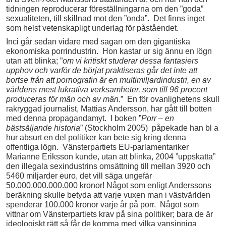
tidningen reproducerar föreställningarna om den ”goda”
sexualiteten, till skillnad mot den ”onda”. Det finns inget
som helst vetenskapligt underlag för påståendet.
Inci går sedan vidare med sagan om den gigantiska
ekonomiska porrindustrin. Hon kastar ur sig ännu en lögn
utan att blinka; ”
om vi kritiskt studerar dessa fantasiers
upphov och varför de börjat praktiseras går det inte att
bortse från att pornografin är en multimiljardindustri, en av
världens mest lukrativa verksamheter, som till 96 procent
produceras för män och av män
.” En för ovanlighetens skull
rakryggad journalist, Mattias Andersson, har gått till botten
med denna propagandamyt. I boken ”
Porr
–
en
bästsäljande historia
” (Stockholm 2005) påpekade han bl a
hur absurt en del politiker kan bete sig kring denna
offentliga lögn. Vänsterpartiets EU-parlamentariker
Marianne Eriksson kunde, utan att blinka, 2004 ”uppskatta”
den illegala sexindustrins omsättning till mellan 3920 och
5460 miljarder euro, det vill säga ungefär
50.000.000.000.000 kronor! Något som enligt Anderssons
beräkning skulle betyda att varje vuxen man i västvärlden
spenderar 100.000 kronor varje år på porr. Något som
vittnar om Vänsterpartiets krav på sina politiker; bara de är
ideologiskt rätt så får de komma med vilka vansinniga