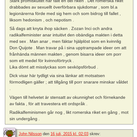
Stark promiskuitet har fällt en del riken . Det romerska riket
drabbades av sexuellt överförbara sjukdomar , som bl.a
legionärerna förde med sig hem och som bidrog till fallet ,
liksom hedonism , och nepotism .
Så dags att knyta ihop säcken . Zozan Inci och andra
radikalfeminister anar intuitivt den obändiga makten i detta
med sex . Man anar , men fäktar hjälplöst som en kvinnlig
Don Quijote . Man travar på i sina upptrampade ideer om att
frånhända männen makten , genom bisarra ideer om porr
som ett medel för kvinnoförtryck .
Lika dömt att misslyckas som sexköpsförbud .
Dick visar här tydligt via sina länkar att motsatsen
förmodligen gäller ; att tillgång till porr snarare minskar våldet
.
Vägen till helvetet är stensatt av okunnighet och förnekande
av fakta , för att travestera ett ordspråk .
Radikalfeminismen går nog , likt romerska riket en gång , mot
sin undergång .
John Nilsson
den
16 juli, 2015 kl. 02:03
skrev: