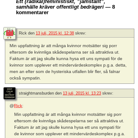
Ett (radikal)feministiskt, ”jämställt”,
samhälle kräver offentligt bedrägeri
— 8
kommentarer
Rick
den
13 juli, 2015 kl. 12:38
skrev:
Min uppfattning är att många kvinnor motsätter sig porr
eftersom de kvinnliga skådespelarna ser så attraktiva ut.
Faktum är att jag skulle kunna hysa ett uns sympati för de
kvinnor som upplever ett mindervärdeskomplex p.g.a. detta,
men an efter som de hysteriska utfallen blir fler, så falnar
också sympatin.
straightmansburden
den
13 juli, 2015 kl. 13:23
skrev:
@
Rick
:
Min uppfattning är att många kvinnor motsätter sig porr
eftersom de kvinnliga skådespelarna ser så attraktiva ut.
Faktum är att jag skulle kunna hysa ett uns sympati för
de kvinnor som upplever ett mindervärdeskomplex p.g.a.