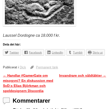
Laussel Dordogne ca 18.000 f kr
.
Dela det här:
Twitter
Facebook
LinkedIn
Tumblr
Skriv ut
Publicerat i
Dick
Permanent länk
←
Handlar #GamerGate om
Invandrare och våldtäkter
→
Inläggsnavigering
misogyni? En diskussion med
SvD:s Elias Björkman och
speldesignern Discordia
Kommentarer