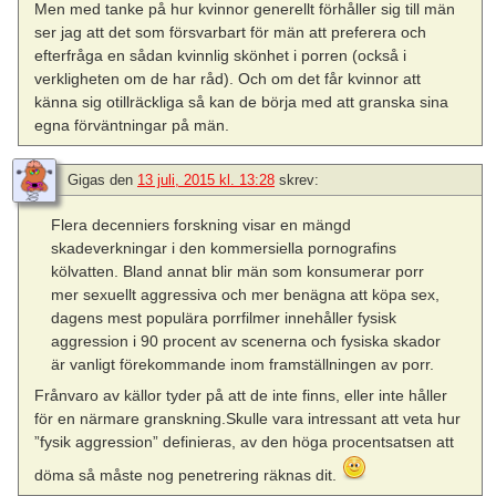
Men med tanke på hur kvinnor generellt förhåller sig till män
ser jag att det som försvarbart för män att preferera och
efterfråga en sådan kvinnlig skönhet i porren (också i
verkligheten om de har råd). Och om det får kvinnor att
känna sig otillräckliga så kan de börja med att granska sina
egna förväntningar på män.
Gigas
den
13 juli, 2015 kl. 13:28
skrev:
Flera decenniers forskning visar en mängd
skadeverkningar i den kommersiella pornografins
kölvatten. Bland annat blir män som konsumerar porr
mer sexuellt aggressiva och mer benägna att köpa sex,
dagens mest populära porrfilmer innehåller fysisk
aggression i 90 procent av scenerna och fysiska skador
är vanligt förekommande inom framställningen av porr.
Frånvaro av källor tyder på att de inte finns, eller inte håller
för en närmare granskning.Skulle vara intressant att veta hur
”fysik aggression” definieras, av den höga procentsatsen att
döma så måste nog penetrering räknas dit.