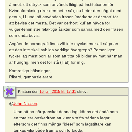
ämnet: ett uttryck som används flitigt på Institutionen för
Kvinnoforskning (tror den hette så), nu heter den något med
genus, i Lund, så användes frasen ’mörkertalet är stort’ för
att bevisa det mesta. Det var oerhört ’kul’ att hävda för
vulgär-feminister felaktiga åsikter som sanna med den frasen
som enda bevis.
Angående pornografi finns väl inte mycket mer att säga än
att den inte skall avbilda verkliga övergrepp? Personligen
tycker jag mest porr är som att titta på bilder av mat när man
är hungrig, men det för stå (Ha!) för mig.
Kamratliga hälsningar,
Rikard, gymnasielärare
Kristian
den
16 juli, 2015 kl. 17:31
skrev:
@
John Nilsson
:
Utan att ha närgranskat denna lag, känns det ändå som
en totalitär önskedröm att kunna stifta sådana lagar,
eftersom det finns många “ideer” som lagstiftare kan
tänkas vilja både främja och förbjuda.