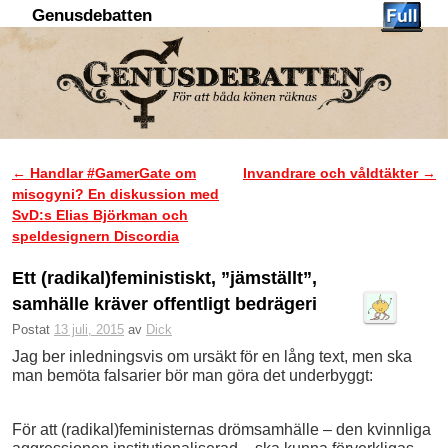
Genusdebatten
Hoppa till huvudinnehåll
Hoppa till sekundärt innehåll
←
Handlar #GamerGate om
Invandrare och våldtäkter
→
Inläggsnavigering
misogyni? En diskussion med
SvD:s Elias Björkman och
speldesignern Discordia
Ett (radikal)feministiskt, ”jämställt”,
samhälle kräver offentligt bedrägeri
Postat
13 juli, 2015
av
Dick
Jag ber inledningsvis om ursäkt för en lång text, men ska
man bemöta falsarier bör man göra det underbyggt:
För att (radikal)feministernas drömsamhälle – den kvinnliga