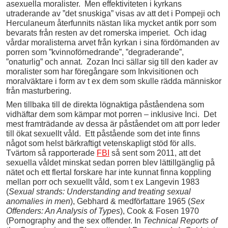
asexuella moralister. Men effektiviteten i kyrkans
utraderande av ”det snuskiga” visas av att det i Pompeji och
Herculaneum återfunnits nästan lika mycket antik porr som
bevarats från resten av det romerska imperiet. Och idag
vårdar moralisterna arvet från kyrkan i sina fördömanden av
porren som ”kvinnoförnedrande”, ”degraderande”,
”onaturlig” och annat. Zozan Inci sällar sig till den kader av
moralister som har föregångare som Inkvisitionen och
moralväktare i form av t ex dem som skulle rädda människor
från masturbering.
Men tillbaka till de direkta lögnaktiga påståendena som
vidhäftar dem som kämpar mot porren – inklusive Inci. Det
mest framträdande av dessa är påståendet om att porr leder
till ökat sexuellt våld. Ett påstående som det inte finns
något som helst bärkraftigt vetenskapligt stöd för alls.
Tvärtom så rapporterade
FBI
så sent som 2011, att det
sexuella våldet minskat sedan porren blev lättillgänglig på
nätet och ett flertal forskare har inte kunnat finna koppling
mellan porr och sexuellt våld, som t ex Langevin 1983
(
Sexual strands: Understanding and treating sexual
anomalies in men
), Gebhard & medförfattare 1965 (
Sex
Offenders: An Analysis of Types
), Cook & Fosen 1970
(Pornography and the sex offender. In
Technical Reports of