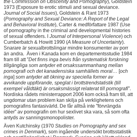
the Commission on Obscenity and Pornography
), Goldstein
1973 (Exposure to erotic stimuli and sexual deviance.
Journal of Social Issues
), Goldstein & Rant 1973
(
Pornography and Sexual Deviance: A Report of the Legal
and Behavioral Institute
), Carter & medförfattare 1987 (Use
of pornography in the criminal and developmental histories
of sexual offenders. I
Journal of Interpersonal Violence
) och
Cumberbatch & Howitt 1990 (
A Measure of Uncertainty
).
Snarare är sexualbrottslingar mindre konsumenter av porr
än andra. Även i Kanada kom en departementsstudie 1984
fram till att ”
Det finns inga bevis från systematisk forskning
tillgängliga som antyder ett orsakssammanhang mellan
pornografi och det kanadensiska samhällets moral…
[
och
inga
]
som antyder att ökning av speciella former av
avvikande uppförande, speglat i brottstrendstatistik (till
exempel våldtäkt) är orsaksmässigt relaterat till pornografi
”.
Nordiska rådets ministerrapport 2006 kom också fram till, att
ungdomar utan problem kan skilja på verklighetens och
pornografins fantasivärld. De får alltså inte ”förvrängda
idéer” av pornografin om hur sexlivet ska vara, så som ofta
antyds av sanningsmonopolister.
Även Kutchinsky (1970
Studies on Pornography and sex
crimes in Denmark
), som ingående undersökt brottsstatistik