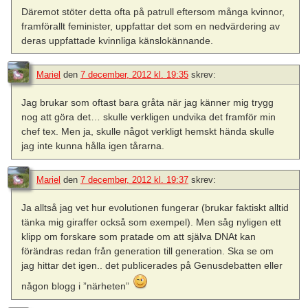
Däremot stöter detta ofta på patrull eftersom många kvinnor,
framförallt feminister, uppfattar det som en nedvärdering av
deras uppfattade kvinnliga känslokännande.
Mariel
den
7 december, 2012 kl. 19:35
skrev:
Jag brukar som oftast bara gråta när jag känner mig trygg
nog att göra det… skulle verkligen undvika det framför min
chef tex. Men ja, skulle något verkligt hemskt hända skulle
jag inte kunna hålla igen tårarna.
Mariel
den
7 december, 2012 kl. 19:37
skrev:
Ja alltså jag vet hur evolutionen fungerar (brukar faktiskt alltid
tänka mig giraffer också som exempel). Men såg nyligen ett
klipp om forskare som pratade om att själva DNAt kan
förändras redan från generation till generation. Ska se om
jag hittar det igen.. det publicerades på Genusdebatten eller
någon blogg i ”närheten”