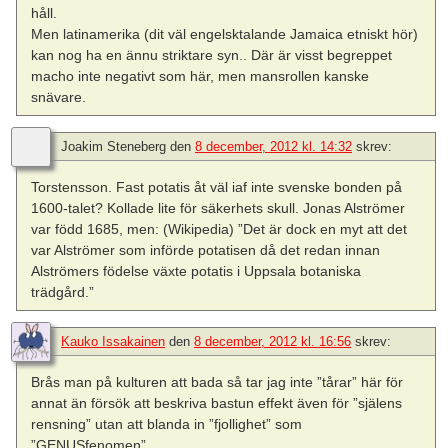
håll.
Men latinamerika (dit väl engelsktalande Jamaica etniskt hör)
kan nog ha en ännu striktare syn.. Där är visst begreppet
macho inte negativt som här, men mansrollen kanske
snävare.
Joakim Steneberg
den
8 december, 2012 kl. 14:32
skrev:
Torstensson. Fast potatis åt väl iaf inte svenske bonden på
1600-talet? Kollade lite för säkerhets skull. Jonas Alströmer
var född 1685, men: (Wikipedia) ”Det är dock en myt att det
var Alströmer som införde potatisen då det redan innan
Alströmers födelse växte potatis i Uppsala botaniska
trädgård.”
Kauko Issakainen
den
8 december, 2012 kl. 16:56
skrev:
Brås man på kulturen att bada så tar jag inte ”tårar” här för
annat än försök att beskriva bastun effekt även för ”själens
rensning” utan att blanda in ”fjollighet” som
”GENUSfenomen”