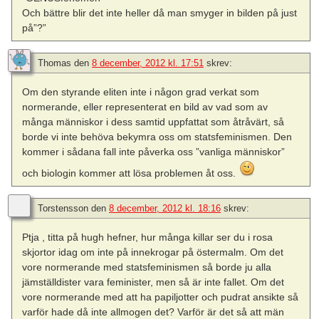
Och bättre blir det inte heller då man smyger in bilden på just
på”?”
Thomas
den
8 december, 2012 kl. 17:51
skrev:
Om den styrande eliten inte i någon grad verkat som
normerande, eller representerat en bild av vad som av
många människor i dess samtid uppfattat som åtråvärt, så
borde vi inte behöva bekymra oss om statsfeminismen. Den
kommer i sådana fall inte påverka oss ”vanliga människor”
och biologin kommer att lösa problemen åt oss.
Torstensson
den
8 december, 2012 kl. 18:16
skrev:
Ptja , titta på hugh hefner, hur många killar ser du i rosa
skjortor idag om inte på innekrogar på östermalm. Om det
vore normerande med statsfeminismen så borde ju alla
jämställdister vara feminister, men så är inte fallet. Om det
vore normerande med att ha papiljotter och pudrat ansikte så
varför hade då inte allmogen det? Varför är det så att män