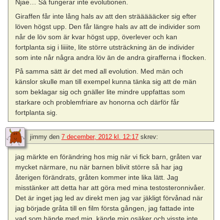
Njae… Så fungerar inte evolutionen.
Giraffen får inte lång hals av att den sträääääcker sig efter
löven högst upp. Den får längre hals av att de individer som
når de löv som är kvar högst upp, överlever och kan
fortplanta sig i liiiite, lite större utsträckning än de individer
som inte når några andra löv än de andra girafferna i flocken.
På samma sätt är det med all evolution. Med män och
känslor skulle man till exempel kunna tänka sig att de män
som beklagar sig och gnäller lite mindre uppfattas som
starkare och problemfriare av honorna och därför får
fortplanta sig.
jimmy
den
7 december, 2012 kl. 12:17
skrev:
jag märkte en förändring hos mig när vi fick barn, gråten var
mycket närmare, nu när barnen blivit större så har jag
återigen förändrats, gråten kommer inte lika lätt. Jag
misstänker att detta har att göra med mina testosteronnivåer.
Det är inget jag led av direkt men jag var jäkligt förvånad när
jag började gråta till en film första gången, jag fattade inte
vad som hände med mig, kände mig osäker och visste inte