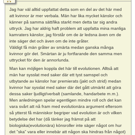
Jag har väl alltid uppfattat detta som en del av det här med
att kvinnor är mer verbala. Män har lika mycket känslor och
känner på samma sätt/lika starkt men detta tar sig andra
uttryck. Jag har aldrig haft problem att uppfatta mina manliga
kamraters känslor, jag förstår om de är ledsna även om de
inte säger det och även om de inte gråter.
Väldigt få män gråter av smärta medan ganska många
kvinnor gör det. Smärtan är ju fortfarande den samma men
uttrycket för den är annorlunda.
Man kan möjligen koppla det här till evolutionen. Alltså att
män har sysslat med saker där ett tyst samspel och
utbytande av känslor har premierats (jakt och strid) medan
kvinnor har sysslat med saker där det gått utmärkt att göra
dessa saker ljudligt/verbalt (samlande, handarbete m.m.).
Men anledningen spelar egentligen mindre roll och det kan
vara svårt att nå fram med evolutionära argument eftersom
så ytterst få människor begriper vad evolution är och vilken
betydelse det har (då tänker jag främst på att
biologiska(evolutionära) könsroller inte säger något om hur
det ”ska” vara eller innebär att någon ska hindras från något)