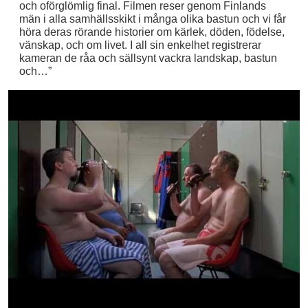
och oförglömlig final. Filmen reser genom Finlands
män i alla samhällsskikt i många olika bastun och vi får
höra deras rörande historier om kärlek, döden, födelse,
vänskap, och om livet. I all sin enkelhet registrerar
kameran de råa och sällsynt vackra landskap, bastun
och…”