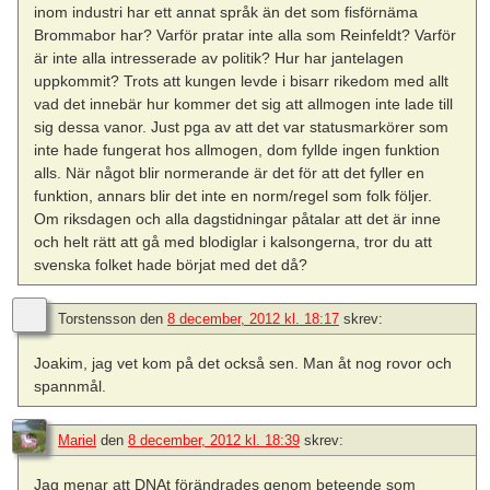
inom industri har ett annat språk än det som fisförnäma
Brommabor har? Varför pratar inte alla som Reinfeldt? Varför
är inte alla intresserade av politik? Hur har jantelagen
uppkommit? Trots att kungen levde i bisarr rikedom med allt
vad det innebär hur kommer det sig att allmogen inte lade till
sig dessa vanor. Just pga av att det var statusmarkörer som
inte hade fungerat hos allmogen, dom fyllde ingen funktion
alls. När något blir normerande är det för att det fyller en
funktion, annars blir det inte en norm/regel som folk följer.
Om riksdagen och alla dagstidningar påtalar att det är inne
och helt rätt att gå med blodiglar i kalsongerna, tror du att
svenska folket hade börjat med det då?
Torstensson
den
8 december, 2012 kl. 18:17
skrev:
Joakim, jag vet kom på det också sen. Man åt nog rovor och
spannmål.
Mariel
den
8 december, 2012 kl. 18:39
skrev:
Jag menar att DNAt förändrades genom beteende som