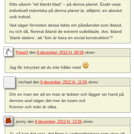
fötts såsom ”ett blankt blad” – på denna planet. Exakt varje
individuell människa på denna planet är, alltjämt, en absolut
unik individ.
Vad säger förresten dessa fakta om påståendet som ibland,
nu och då, florerat ibland de extremt outbildade, dvs. ibland
’blank slaters’, att ”kön är bara en social konstruktion”?
PeterO
den
8 december, 2012 kl. 08:58
skrev:
Jag får intrycket att du inte håller med
michael
den
8 december, 2012 kl. 11:56
skrev:
Om en man ser att en man är ledsen och lägger sin hand på
dennes axel säger det mer än tusen ord.
Kvinnor och män är olika.
jimmy
den
8 december, 2012 kl. 13:05
skrev:
Ja, så kan det vara, det finns ju undersökningar som visar att