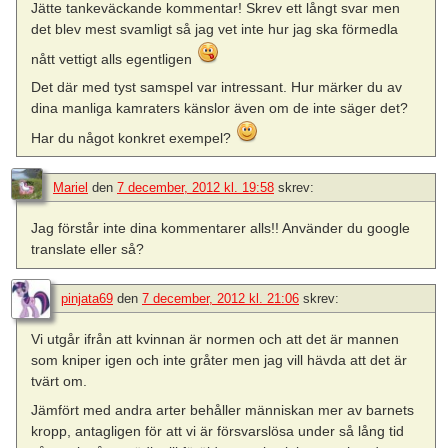
Jätte tankeväckande kommentar! Skrev ett långt svar men
det blev mest svamligt så jag vet inte hur jag ska förmedla
nått vettigt alls egentligen
Det där med tyst samspel var intressant. Hur märker du av
dina manliga kamraters känslor även om de inte säger det?
Har du något konkret exempel?
Mariel
den
7 december, 2012 kl. 19:58
skrev:
Jag förstår inte dina kommentarer alls!! Använder du google
translate eller så?
pinjata69
den
7 december, 2012 kl. 21:06
skrev:
Vi utgår ifrån att kvinnan är normen och att det är mannen
som kniper igen och inte gråter men jag vill hävda att det är
tvärt om.
Jämfört med andra arter behåller människan mer av barnets
kropp, antagligen för att vi är försvarslösa under så lång tid