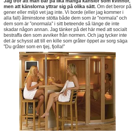
Jag tror att män bär på lika många känslor som kvinnor,
men att känslorna yttrar sig på olika sätt.
Om det beror på
gener eller miljö vet jag inte. Vi borde (eller jag kommer i
alla fall) åtminstone stötta både dem som är ”normala” och
dem som är ”onormala” i sitt beteende så länge de inte
skadar någon annan. Jag tänker på det här med att socialt
bestraffa den som avviker från normen. Och jag tycker inte
det är schysst att till en kille som gråter öppet av sorg säga
”Du gråter som en tjej, fjolla!”