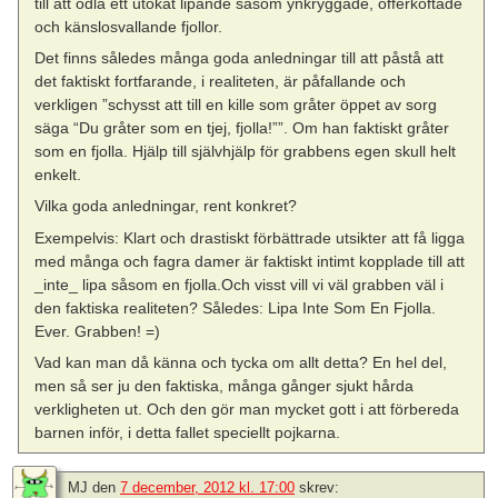
till att odla ett utökat lipande såsom ynkryggade, offerkoftade
och känslosvallande fjollor.
Det finns således många goda anledningar till att påstå att
det faktiskt fortfarande, i realiteten, är påfallande och
verkligen ”schysst att till en kille som gråter öppet av sorg
säga “Du gråter som en tjej, fjolla!””. Om han faktiskt gråter
som en fjolla. Hjälp till självhjälp för grabbens egen skull helt
enkelt.
Vilka goda anledningar, rent konkret?
Exempelvis: Klart och drastiskt förbättrade utsikter att få ligga
med många och fagra damer är faktiskt intimt kopplade till att
_inte_ lipa såsom en fjolla.Och visst vill vi väl grabben väl i
den faktiska realiteten? Således: Lipa Inte Som En Fjolla.
Ever. Grabben! =)
Vad kan man då känna och tycka om allt detta? En hel del,
men så ser ju den faktiska, många gånger sjukt hårda
verkligheten ut. Och den gör man mycket gott i att förbereda
barnen inför, i detta fallet speciellt pojkarna.
MJ
den
7 december, 2012 kl. 17:00
skrev: