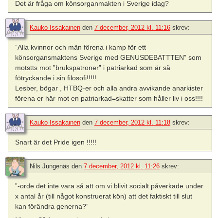
Det är fråga om könsorganmakten i Sverige idag?
Kauko Issakainen
den
7 december, 2012 kl. 11:16
skrev:
”Alla kvinnor och män förena i kamp för ett
könsorgansmaktens Sverige med GENUSDEBATTTEN” som
motstts mot ”brukspatroner” i patriarkad som är så
fötryckande i sin filosofi!!!!!
Lesber, bögar , HTBQ-er och alla andra avvikande anarkister
förena er här mot en patriarkad=skatter som håller liv i oss!!!!
Kauko Issakainen
den
7 december, 2012 kl. 11:18
skrev:
Snart är det Pride igen !!!!!
Nils Jungenäs
den
7 december, 2012 kl. 11:26
skrev:
”-orde det inte vara så att om vi blivit socialt påverkade under
x antal år (till något konstruerat kön) att det faktiskt till slut
kan förändra generna?”