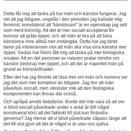
Detta får mig att tänka på hur män och känslor fungerar. Jag
vet att jag tidigare, ungefär i den perioden jag kallade mig
feminist, konstaterat att ”känslosam” är en egenskap jag sett
som mest kvinnlig. Att det är mer socialt accepterat för
kvinnor att gråta öppet, och att män är bra på att bära
känslorna inne alltså mer instängda. Detta har jag tänkt
beror på intoleransen mot att män ska visa sina känslor mer
öppet. Sedan har Ninni fått mig att tänka på mer biologiska
orsaker. Att en del personer av naturen pratar mindre om
känslor (ledsna) mer öppet, och att det är majoritet män på
grund av könsskillnader.
Efter det har jag försökt att läsa mer om män och numera ser
jag det som mer komplext än tidigare. Jag tror att män
påverkas socialt, men utesluter inte att den biologiska
komponenten kan finnas där också.
Och apråpå arvets betydelse. Borde det inte vara så att om
vi blivit socialt påverkade under x antal år (till något
konstruerat kön) att det faktiskt till slut kan förändra
generna? Jag menar att vi blivit påverkade såpass länge att
det till slut gjort att det är något vi är utav oss själva.