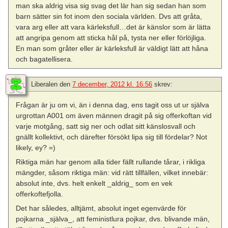
man ska aldrig visa sig svag det lär han sig sedan han som
barn sätter sin fot inom den sociala världen. Dvs att gråta,
vara arg eller att vara kärleksfull…det är känslor som är lätta
att angripa genom att sticka hål på, tysta ner eller förlöjliga.
En man som gråter eller är kärleksfull är väldigt lätt att håna
och bagatellisera.
Liberalen
den
7 december, 2012 kl. 16:56
skrev:
Frågan är ju om vi, än i denna dag, ens tagit oss ut ur själva
urgrottan A001 om även männen dragit på sig offerkoftan vid
varje motgång, satt sig ner och odlat sitt känslosvall och
gnällt kollektivt, och därefter försökt lipa sig till fördelar? Not
likely, ey? =)
Riktiga män har genom alla tider fällt rullande tårar, i rikliga
mängder, såsom riktiga män: vid rätt tillfällen, vilket innebär:
absolut inte, dvs. helt enkelt _aldrig_ som en vek
offerkoftefjolla.
Det har således, alltjämt, absolut inget egenvärde för
pojkarna _själva_, att feministlura pojkar, dvs. blivande män,