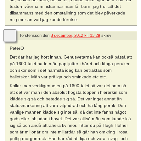
testo-nivåerna minskar när man får barn, jag tror att det
tillsammans med den omställning som det blev påverkade
mig mer än vad jag kunde förutse.
Torstensson
den
8 december, 2012 kl. 13:29
skrev:
PeterO
Det där har jag hört innan. Genusvetarna kan också påstå att
på 1600-talet hade män papiljotter i håret och långa peruker
och skor som i det närmsta idag kan betraktas som
balletskor. Män var pråliga och sminkade etc etc.
Kollar man verkligenheten på 1600-talet så var det som så
att det var män i den absolut högsta toppen i hierarkin som
klädde sig så och betedde sig så. Det var inget annat än
statusmarkering att vara vitpudrad och ha lång peruk. Den
vanlige mannen klädde sig inte så, då det inte fanns något
gods eller inbjudan i hovet. Det var alltså män som kunde klä
sig så och ändå attrahera kvinnor. Tittar du på Hugh Hefner
som är miljonär om inte miljardär så går han omkring i rosa
puffig morgonrock. Han har råd att lipa och vara ”svag” och