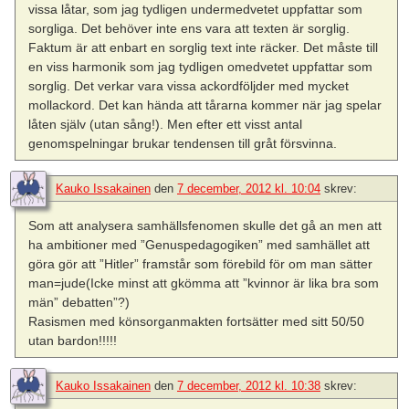
vissa låtar, som jag tydligen undermedvetet uppfattar som
sorgliga. Det behöver inte ens vara att texten är sorglig.
Faktum är att enbart en sorglig text inte räcker. Det måste till
en viss harmonik som jag tydligen omedvetet uppfattar som
sorglig. Det verkar vara vissa ackordföljder med mycket
mollackord. Det kan hända att tårarna kommer när jag spelar
låten själv (utan sång!). Men efter ett visst antal
genomspelningar brukar tendensen till gråt försvinna.
Kauko Issakainen
den
7 december, 2012 kl. 10:04
skrev:
Som att analysera samhällsfenomen skulle det gå an men att
ha ambitioner med ”Genuspedagogiken” med samhället att
göra gör att ”Hitler” framstår som förebild för om man sätter
man=jude(Icke minst att gkömma att ”kvinnor är lika bra som
män” debatten”?)
Rasismen med könsorganmakten fortsätter med sitt 50/50
utan bardon!!!!!
Kauko Issakainen
den
7 december, 2012 kl. 10:38
skrev: