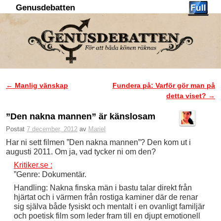
Genusdebatten
Hoppa till huvudinnehåll
Hoppa till sekundärt innehåll
←
Manlig vänskap
Fundera på: Varför gör man på
Inläggsnavigering
detta viset?
→
”Den nakna mannen” är känslosam
Postat
7 december, 2012
av
Mariel
Har ni sett filmen ”Den nakna mannen”? Den kom ut i
augusti 2011. Om ja, vad tycker ni om den?
Kritiker.se :
”Genre: Dokumentär.
Handling: Nakna finska män i bastu talar direkt från
hjärtat och i värmen från rostiga kaminer där de renar
sig själva både fysiskt och mentalt i en ovanligt familjär
och poetisk film som leder fram till en djupt emotionell