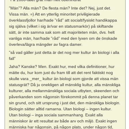
”Män”? Alla män? De flesta män? Inte det? Nej, just det.
Vissa män. =) Att en ytterlig minoritet priviligierade
överklassfjollor har/hade ”råd” att socialt/fysiskt handikappa
sig själva (vilket i sig är/var en statusmarkör) på skiftande
sätt, är inte samma sak som att majoriteten män, dvs. helt
vanliga män, har/hade ”råd” med den lyxen om de önskade
överleva/lägra mängder av fagra damer.
”så vad gäller just detta är det nog mer kultur än biologi i alla
fall”
Jaha? Kanske? Men. Exakt hur, med vilka definitioner, hur
mätte du, hur kom just du fram till att det rent faktiskt nog
skulle vara _mer_ kultur än biologi som gjorde att vissa män
statusgrät? Då ju onekligen all mänsklig kultur, alla mänskliga
kulturer, alla mellanmänskliga sociala utbyten, skeenden och
påverkanden som någonsin förekommit på denna planet tar
sin grund, och sitt ursprung i just det, den mänskliga biologin.
Biologin sätter alltid ramarna. Utan biologi – ingen kultur.
Utan biologi – inga sociala sammanhang. Exakt alla
människor är ett resultat av både arv och miljö. Exakt ingen
människa har någonsin, på någon plats, under någon tid,