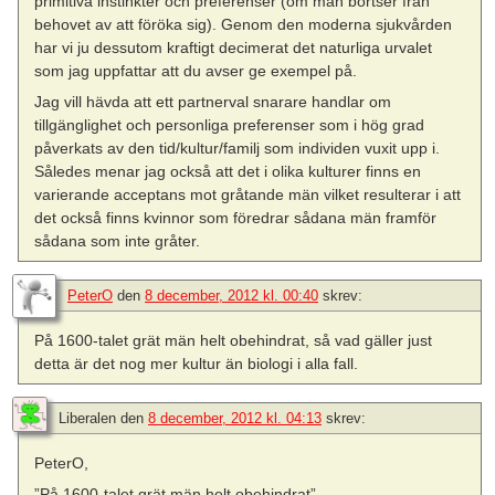
primitiva instinkter och preferenser (om man bortser från
behovet av att föröka sig). Genom den moderna sjukvården
har vi ju dessutom kraftigt decimerat det naturliga urvalet
som jag uppfattar att du avser ge exempel på.
Jag vill hävda att ett partnerval snarare handlar om
tillgänglighet och personliga preferenser som i hög grad
påverkats av den tid/kultur/familj som individen vuxit upp i.
Således menar jag också att det i olika kulturer finns en
varierande acceptans mot gråtande män vilket resulterar i att
det också finns kvinnor som föredrar sådana män framför
sådana som inte gråter.
PeterO
den
8 december, 2012 kl. 00:40
skrev:
På 1600-talet grät män helt obehindrat, så vad gäller just
detta är det nog mer kultur än biologi i alla fall.
Liberalen
den
8 december, 2012 kl. 04:13
skrev:
PeterO,
”På 1600-talet grät män helt obehindrat”