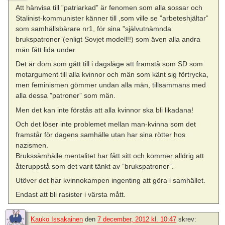
Att hänvisa till ”patriarkad” är fenomen som alla sossar och
Stalinist-kommunister känner till ,som ville se ”arbeteshjältar”
som samhällsbärare nr1, för sina ”självutnämnda
brukspatroner”(enligt Sovjet modell!!) som även alla andra
män fått lida under.
Det är dom som gått till i dagsläge att framstå som SD som
motargument till alla kvinnor och män som känt sig förtrycka,
men feminismen gömmer undan alla män, tillsammans med
alla dessa ”patroner” som män.
Men det kan inte förstås att alla kvinnor ska bli likadana!
Och det löser inte problemet mellan man-kvinna som det
framstår för dagens samhälle utan har sina rötter hos
nazismen.
Brukssämhälle mentalitet har fått sitt och kommer alldrig att
återuppstå som det varit tänkt av ”brukspatroner”.
Utöver det har kvinnokampen ingenting att göra i samhället.
Endast att bli rasister i värsta mått.
Kauko Issakainen
den
7 december, 2012 kl. 10:47
skrev: