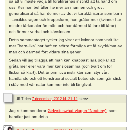
så att vi måste vädja till föräldrarnas instinkt att ta hand om
oss. Kvinnan behåller lite mer än mannen och grovt
generaliserat så har de mer av det vi karaktäriserar som barn
– ansiktsdragen och kroppsform, hon gråter mer (kvinnor har
mindre tårkanaler än män och har därmed lättare till tårar)
och är mer verbal och känslosam.
Detta sammantaget tycker jag visar att kvinnor som varit lite
mer ”barn-lika” har haft en större förmåga att få skydd/mat av
män och därmed fört vidare sina gener.
Sedan vill jag tillägga att man kan knappast lära pojkar att
gråta mer eller vara mer känslosamma (och tvärt om för
flickor så klart). Det är primitiva instinkter som styr vårt
handlande och ett konstruerat socialt beteende som går stick
i stäv med vår natur kommer inte bli långlivat.
Ulf T
den
7 december, 2012 kl. 21:12
skrev:
Jag rekommenderar
Girlwriteswhat-vlogen ”Neoteny”
, som
handlar just om detta.