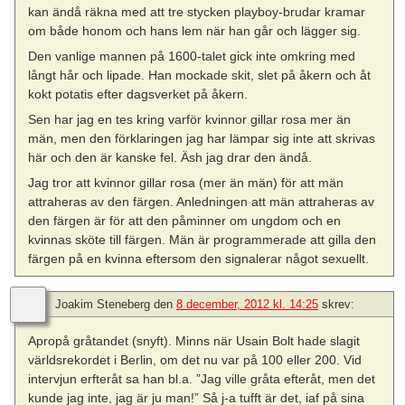
kan ändå räkna med att tre stycken playboy-brudar kramar
om både honom och hans lem när han går och lägger sig.
Den vanlige mannen på 1600-talet gick inte omkring med
långt hår och lipade. Han mockade skit, slet på åkern och åt
kokt potatis efter dagsverket på åkern.
Sen har jag en tes kring varför kvinnor gillar rosa mer än
män, men den förklaringen jag har lämpar sig inte att skrivas
här och den är kanske fel. Äsh jag drar den ändå.
Jag tror att kvinnor gillar rosa (mer än män) för att män
attraheras av den färgen. Anledningen att män attraheras av
den färgen är för att den påminner om ungdom och en
kvinnas sköte till färgen. Män är programmerade att gilla den
färgen på en kvinna eftersom den signalerar något sexuellt.
Joakim Steneberg
den
8 december, 2012 kl. 14:25
skrev:
Apropå gråtandet (snyft). Minns när Usain Bolt hade slagit
världsrekordet i Berlin, om det nu var på 100 eller 200. Vid
intervjun erfteråt sa han bl.a. ”Jag ville gråta efteråt, men det
kunde jag inte, jag är ju man!” Så j-a tufft är det, iaf på sina