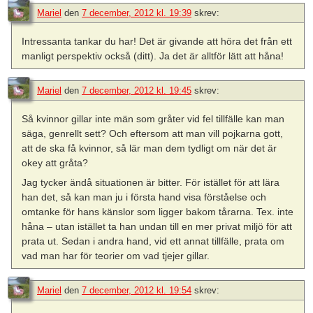
Mariel
den
7 december, 2012 kl. 19:39
skrev:
Intressanta tankar du har! Det är givande att höra det från ett
manligt perspektiv också (ditt). Ja det är alltför lätt att håna!
Mariel
den
7 december, 2012 kl. 19:45
skrev:
Så kvinnor gillar inte män som gråter vid fel tillfälle kan man
säga, genrellt sett? Och eftersom att man vill pojkarna gott,
att de ska få kvinnor, så lär man dem tydligt om när det är
okey att gråta?
Jag tycker ändå situationen är bitter. För istället för att lära
han det, så kan man ju i första hand visa förståelse och
omtanke för hans känslor som ligger bakom tårarna. Tex. inte
håna – utan istället ta han undan till en mer privat miljö för att
prata ut. Sedan i andra hand, vid ett annat tillfälle, prata om
vad man har för teorier om vad tjejer gillar.
Mariel
den
7 december, 2012 kl. 19:54
skrev: