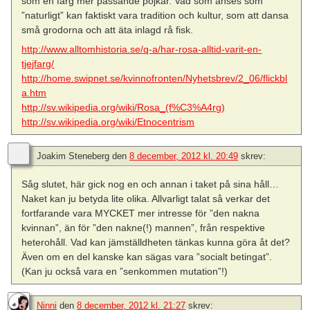
som en färg mer passande pojkar. Vad som anses som
”naturligt” kan faktiskt vara tradition och kultur, som att dansa
små grodorna och att äta inlagd rå fisk.
http://www.alltomhistoria.se/q-a/har-rosa-alltid-varit-en-
tjejfarg/
http://home.swipnet.se/kvinnofronten/Nyhetsbrev/2_06/flickbl
a.htm
http://sv.wikipedia.org/wiki/Rosa_(f%C3%A4rg)
http://sv.wikipedia.org/wiki/Etnocentrism
Joakim Steneberg
den
8 december, 2012 kl. 20:49
skrev:
Såg slutet, här gick nog en och annan i taket på sina håll…
Naket kan ju betyda lite olika. Allvarligt talat så verkar det
fortfarande vara MYCKET mer intresse för ”den nakna
kvinnan”, än för ”den nakne(!) mannen”, från respektive
heterohåll. Vad kan jämställdheten tänkas kunna göra åt det?
Även om en del kanske kan sägas vara ”socialt betingat”.
(Kan ju också vara en ”senkommen mutation”!)
Ninni
den
8 december, 2012 kl. 21:27
skrev: