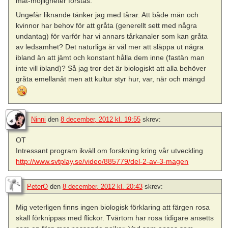
mat-möjligheter förstås.
Ungefär liknande tänker jag med tårar. Att både män och
kvinnor har behov för att gråta (generellt sett med några
undantag) för varför har vi annars tårkanaler som kan gråta
av ledsamhet? Det naturliga är väl mer att släppa ut några
ibland än att jämt och konstant hålla dem inne (fastän man
inte vill ibland)? Så jag tror det är biologiskt att alla behöver
gråta emellanåt men att kultur styr hur, var, när och mängd
Ninni
den
8 december, 2012 kl. 19:55
skrev:
OT
Intressant program ikväll om forskning kring vår utveckling
http://www.svtplay.se/video/885779/del-2-av-3-magen
PeterO
den
8 december, 2012 kl. 20:43
skrev:
Mig veterligen finns ingen biologisk förklaring att färgen rosa
skall förknippas med flickor. Tvärtom har rosa tidigare ansetts