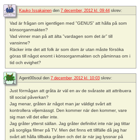
Kauko Issakainen
den
7 december, 2012 kl. 09:44
skrev:
Vad är frågan om igentligen med ”GENUS” att hålla på som
könsorganmakten?
Vad vinner man på att älta ”vardagen som det är” till
vansinne?
Räcker inte det att folk är som dom är utan måste försöka
göras till något enomt i könsorganmakten och påminnas om i
tid och evighet?
Agent00soul
den
7 december, 2012 kl. 10:03
skrev:
Just förmågan att gråta är väl en av de svåraste att attribuera
till social påverkan?
Jag menar, gråten är något man jar väldigt svårt att
kontrollera viljemässgt. Den kommer när den kommer, vare
sig man vill det eller inte.
Jag gråter ytterst sällan. Jag gråter definitivt inte när jag tittar
på sorgliga filmer på TV. Men det finns ett tillfälle då jag har
svårt att hålla tillbaka gråten och det är när jag lyssnar på