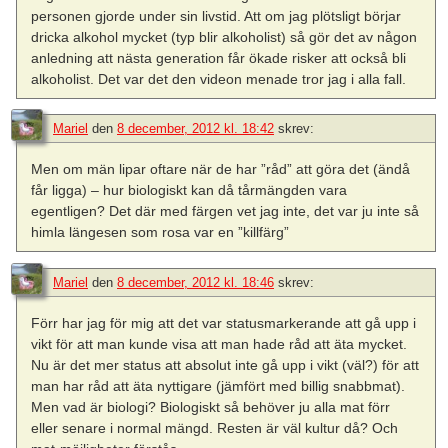
personen gjorde under sin livstid. Att om jag plötsligt börjar
dricka alkohol mycket (typ blir alkoholist) så gör det av någon
anledning att nästa generation får ökade risker att också bli
alkoholist. Det var det den videon menade tror jag i alla fall.
Mariel
den
8 december, 2012 kl. 18:42
skrev:
Men om män lipar oftare när de har ”råd” att göra det (ändå
får ligga) – hur biologiskt kan då tårmängden vara
egentligen? Det där med färgen vet jag inte, det var ju inte så
himla längesen som rosa var en ”killfärg”
Mariel
den
8 december, 2012 kl. 18:46
skrev:
Förr har jag för mig att det var statusmarkerande att gå upp i
vikt för att man kunde visa att man hade råd att äta mycket.
Nu är det mer status att absolut inte gå upp i vikt (väl?) för att
man har råd att äta nyttigare (jämfört med billig snabbmat).
Men vad är biologi? Biologiskt så behöver ju alla mat förr
eller senare i normal mängd. Resten är väl kultur då? Och