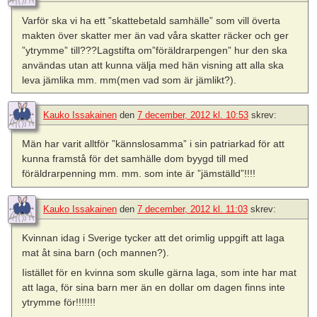
Varför ska vi ha ett ”skattebetald samhälle” som vill överta
makten över skatter mer än vad våra skatter räcker och ger
”ytrymme” till???Lagstifta om”föräldrarpengen” hur den ska
användas utan att kunna välja med hän visning att alla ska
leva jämlika mm. mm(men vad som är jämlikt?).
Kauko Issakainen
den
7 december, 2012 kl. 10:53
skrev:
Män har varit alltför ”kännslosamma” i sin patriarkad för att
kunna framstå för det samhälle dom byygd till med
föräldrarpenning mm. mm. som inte är ”jämställd”!!!!
Kauko Issakainen
den
7 december, 2012 kl. 11:03
skrev:
Kvinnan idag i Sverige tycker att det orimlig uppgift att laga
mat åt sina barn (och mannen?).
Iistället för en kvinna som skulle gärna laga, som inte har mat
att laga, för sina barn mer än en dollar om dagen finns inte
ytrymme för!!!!!!!