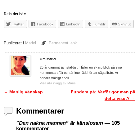
Dela det här:
Twitter
Facebook
LinkedIn
Tumblr
Skriv ut
Publicerat i
Mariel
Permanent länk
Om Mariel
25 år gammal jämställdist. Håller en skarp blick på sina
kommentarsfält och är inte rädd för att säga ifrån. Är
annars väldigt snäll.
Visa alla inlägg av Mariel
←
Manlig vänskap
Fundera på: Varför gör man på
Inläggsnavigering
detta viset?
→
Kommentarer
”Den nakna mannen” är känslosam
— 105
kommentarer