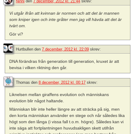
Ninni
den
7 december, 2012 kl. 21:44
skrev:
Vi utgår ifrån att kvinnan är normen och att det är mannen
som kniper igen och inte gråter men jag vill hävda att det är
tvärt om.
Gör vi?
Hurtbullen
den
7 december, 2012 kl. 22:09
skrev:
DNA förändras från generation till generation, kruxet är att
bevisa i vilken riktning den går.
Thomas
den
8 december, 2012 kl. 00:17
skrev:
Liknelsen mellan giraffens evolution och människans
evolution blir något haltande.
Människan blir inte heller längre av att sträcka på sig, men
den korta människan använder en stege och når således lika
högt som den långa (i vissa fall t.o.m. högre). Således kan vi
inte säga att fortplantningen huvudsakligen skett utifrån