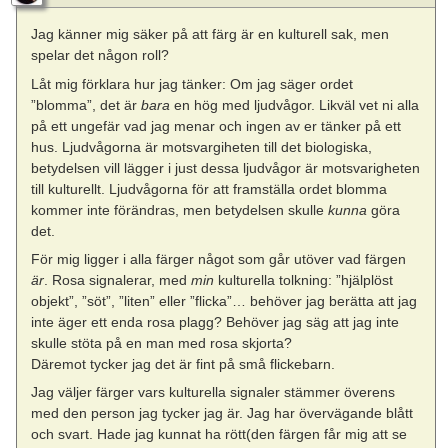
Jag känner mig säker på att färg är en kulturell sak, men
spelar det någon roll?
Låt mig förklara hur jag tänker: Om jag säger ordet
”blomma”, det är
bara
en hög med ljudvågor. Likväl vet ni alla
på ett ungefär vad jag menar och ingen av er tänker på ett
hus. Ljudvågorna är motsvargiheten till det biologiska,
betydelsen vill lägger i just dessa ljudvågor är motsvarigheten
till kulturellt. Ljudvågorna för att framställa ordet blomma
kommer inte förändras, men betydelsen skulle
kunna
göra
det.
För mig ligger i alla färger något som går utöver vad färgen
är
. Rosa signalerar, med
min
kulturella tolkning: ”hjälplöst
objekt”, ”söt”, ”liten” eller ”flicka”… behöver jag berätta att jag
inte äger ett enda rosa plagg? Behöver jag säg att jag inte
skulle stöta på en man med rosa skjorta?
Däremot tycker jag det är fint på små flickebarn.
Jag väljer färger vars kulturella signaler stämmer överens
med den person jag tycker jag är. Jag har övervägande blått
och svart. Hade jag kunnat ha rött(den färgen får mig att se