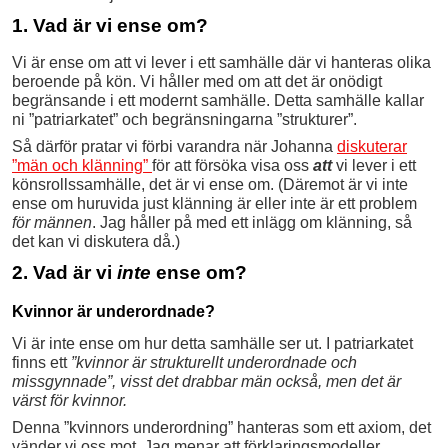
1. Vad är vi ense om?
Vi är ense om att vi lever i ett samhälle där vi hanteras olika
beroende på kön. Vi håller med om att det är onödigt
begränsande i ett modernt samhälle. Detta samhälle kallar
ni ”patriarkatet” och begränsningarna ”strukturer”.
Så därför pratar vi förbi varandra när Johanna
diskuterar
”män och klänning”
för att försöka visa oss
att
vi lever i ett
könsrollssamhälle, det är vi ense om. (Däremot är vi inte
ense om huruvida just klänning är eller inte är ett problem
för männen
. Jag håller på med ett inlägg om klänning, så
det kan vi diskutera då.)
2. Vad är vi
inte
ense om?
Kvinnor är underordnade?
Vi är inte ense om hur detta samhälle ser ut. I patriarkatet
finns ett
”kvinnor är strukturellt underordnade och
missgynnade”, visst det drabbar män också, men det är
värst för kvinnor.
Denna ”kvinnors underordning” hanteras som ett axiom, det
vänder vi oss mot. Jag menar att förklaringsmodeller,