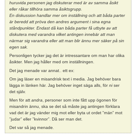
huruvida personen jag diskuterar med är av samma åsikt
eller råkar tillhöra samma åsiktsgrupp.
En diskussion handlar mer om inställning och att båda parter
är beredd att pröva den andres argument i sina egna
ståndpunkter. Endast då kan båda parter få utbyte av att
diskutera med varandra vilket antingen innebär att man
närmar sig varandra eller att man blir ännu mer säker på sin
egen sak.
Personligen tycker jag det är intressantare om man har olika
åsikter. Men jag håller med om inställningen.
Det jag menade var annat.. ett ex:
Om jag läser en misandrisk text i media. Jag behöver bara
lägga in länken här. Jag behöver inget säga alls, för
ni
ser
det själv.
Men för att
andra
, personer som inte fått upp ögonen för
misandrin ännu, ska se det så måste jag antingen förklara
vad det är jag vänder mig mot eller byta ut ordet ”män” mot
”judar” eller ”kvinnor”. Då ser man det.
Det var så jag menade.