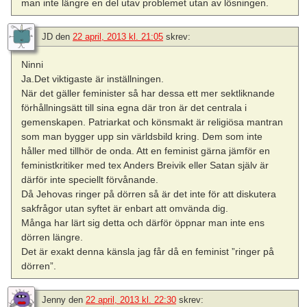
man inte längre en del utav problemet utan av lösningen.
JD
den
22 april, 2013 kl. 21:05
skrev:
Ninni
Ja.Det viktigaste är inställningen.
När det gäller feminister så har dessa ett mer sektliknande
förhållningsätt till sina egna där tron är det centrala i
gemenskapen. Patriarkat och könsmakt är religiösa mantran
som man bygger upp sin världsbild kring. Dem som inte
håller med tillhör de onda. Att en feminist gärna jämför en
feministkritiker med tex Anders Breivik eller Satan själv är
därför inte speciellt förvånande.
Då Jehovas ringer på dörren så är det inte för att diskutera
sakfrågor utan syftet är enbart att omvända dig.
Många har lärt sig detta och därför öppnar man inte ens
dörren längre.
Det är exakt denna känsla jag får då en feminist ”ringer på
dörren”.
Jenny
den
22 april, 2013 kl. 22:30
skrev: