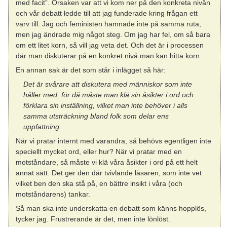
med facit”. Orsaken var att vi kom ner på den konkreta nivån
och vår debatt ledde till att jag funderade kring frågan ett
varv till. Jag och feministen hamnade inte på samma ruta,
men jag ändrade mig något steg. Om jag har fel, om så bara
om ett litet korn, så vill jag veta det. Och det är i processen
där man diskuterar på en konkret nivå man kan hitta korn.
En annan sak är det som står i inlägget så här:
Det är svårare att diskutera med människor som inte
håller med, för då måste man klä sin åsikter i ord och
förklara sin inställning, vilket man inte behöver i alls
samma utsträckning bland folk som delar ens
uppfattning.
När vi pratar internt med varandra, så behövs egentligen inte
speciellt mycket ord, eller hur? När vi pratar med en
motståndare, så måste vi klä våra åsikter i ord på ett helt
annat sätt. Det ger den där tvivlande läsaren, som inte vet
vilket ben den ska stå på, en bättre insikt i våra (och
motståndarens) tankar.
Så man ska inte underskatta en debatt som känns hopplös,
tycker jag. Frustrerande är det, men inte lönlöst.