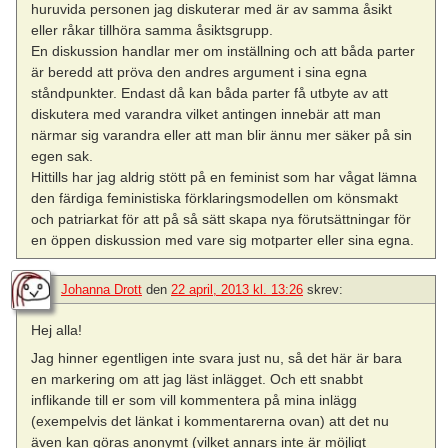
huruvida personen jag diskuterar med är av samma åsikt
eller råkar tillhöra samma åsiktsgrupp.
En diskussion handlar mer om inställning och att båda parter
är beredd att pröva den andres argument i sina egna
ståndpunkter. Endast då kan båda parter få utbyte av att
diskutera med varandra vilket antingen innebär att man
närmar sig varandra eller att man blir ännu mer säker på sin
egen sak.
Hittills har jag aldrig stött på en feminist som har vågat lämna
den färdiga feministiska förklaringsmodellen om könsmakt
och patriarkat för att på så sätt skapa nya förutsättningar för
en öppen diskussion med vare sig motparter eller sina egna.
Johanna Drott
den
22 april, 2013 kl. 13:26
skrev:
Hej alla!
Jag hinner egentligen inte svara just nu, så det här är bara
en markering om att jag läst inlägget. Och ett snabbt
inflikande till er som vill kommentera på mina inlägg
(exempelvis det länkat i kommentarerna ovan) att det nu
även kan göras anonymt (vilket annars inte är möjligt