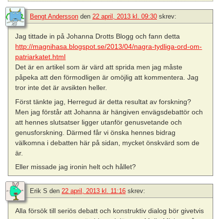
Bengt Andersson
den
22 april, 2013 kl. 09:30
skrev:
Jag tittade in på Johanna Drotts Blogg och fann detta
http://magnihasa.blogspot.se/2013/04/nagra-tydliga-ord-om-
patriarkatet.html
Det är en artikel som är värd att sprida men jag måste
påpeka att den förmodligen är omöjlig att kommentera. Jag
tror inte det är avsikten heller.
Först tänkte jag, Herregud är detta resultat av forskning?
Men jag förstår att Johanna är hängiven envägsdebattör och
att hennes slutsatser ligger utanför genusvetande och
genusforskning. Därmed får vi önska hennes bidrag
välkomna i debatten här på sidan, mycket önskvärd som de
är.
Eller missade jag ironin helt och hållet?
Erik S
den
22 april, 2013 kl. 11:16
skrev:
Alla försök till seriös debatt och konstruktiv dialog bör givetvis