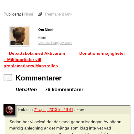
Publicerat i
Ninni
Permanent länk
Om Ninni
Ninni
Visa alla inlägg av Ninni
←
Debattskola med Aktivarum
Donations-möjligheter
→
Inläggsnavigering
– Miljöpartister vill
problematisera Mansrollen
Kommentarer
Debatten
— 76 kommentarer
Erik
den
21 april, 2013 kl. 19:41
skrev:
Sedan har vi också det där med generaliseringar. Av någon
märklig anledning är det många som idag inte vet vad