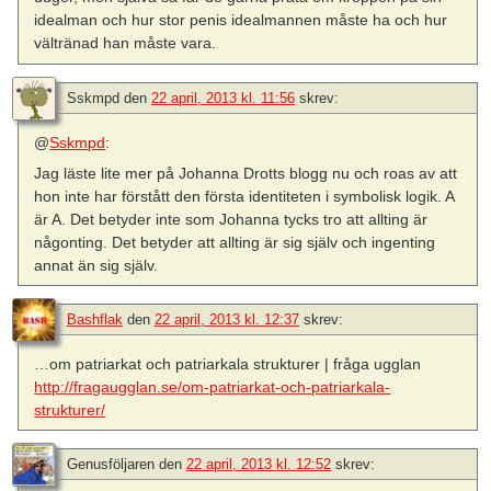
idealman och hur stor penis idealmannen måste ha och hur
vältränad han måste vara.
Sskmpd
den
22 april, 2013 kl. 11:56
skrev:
@
Sskmpd
:
Jag läste lite mer på Johanna Drotts blogg nu och roas av att
hon inte har förstått den första identiteten i symbolisk logik. A
är A. Det betyder inte som Johanna tycks tro att allting är
någonting. Det betyder att allting är sig själv och ingenting
annat än sig själv.
Bashflak
den
22 april, 2013 kl. 12:37
skrev:
…om patriarkat och patriarkala strukturer | fråga ugglan
http://fragaugglan.se/om-patriarkat-och-patriarkala-
strukturer/
Genusföljaren
den
22 april, 2013 kl. 12:52
skrev: