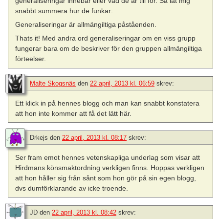
generaliseringar innebär eller vad de är till för. Så låt mig
snabbt summera hur de funkar:
Generaliseringar är allmängiltiga påståenden.
Thats it! Med andra ord generaliseringar om en viss grupp
fungerar bara om de beskriver för den gruppen allmängiltiga
förteelser.
Malte Skogsnäs
den
22 april, 2013 kl. 06:59
skrev:
Ett klick in på hennes blogg och man kan snabbt konstatera
att hon inte kommer att få det lätt här.
Drkejs
den
22 april, 2013 kl. 08:17
skrev:
Ser fram emot hennes vetenskapliga underlag som visar att
Hirdmans könsmaktordning verkligen finns. Hoppas verkligen
att hon håller sig från sånt som hon gör på sin egen blogg,
dvs dumförklarande av icke troende.
JD
den
22 april, 2013 kl. 08:42
skrev: