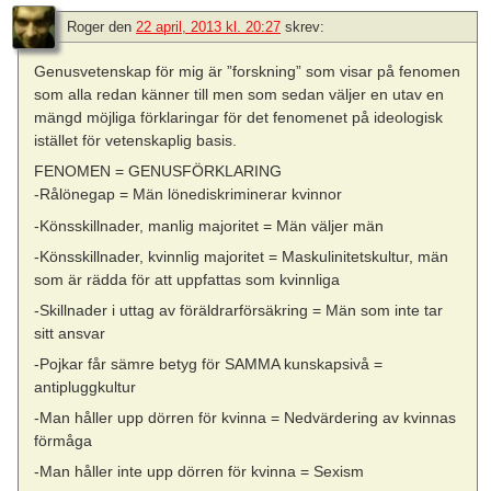
Roger
den
22 april, 2013 kl. 20:27
skrev:
Genusvetenskap för mig är ”forskning” som visar på fenomen
som alla redan känner till men som sedan väljer en utav en
mängd möjliga förklaringar för det fenomenet på ideologisk
istället för vetenskaplig basis.
FENOMEN = GENUSFÖRKLARING
-Rålönegap = Män lönediskriminerar kvinnor
-Könsskillnader, manlig majoritet = Män väljer män
-Könsskillnader, kvinnlig majoritet = Maskulinitetskultur, män
som är rädda för att uppfattas som kvinnliga
-Skillnader i uttag av föräldrarförsäkring = Män som inte tar
sitt ansvar
-Pojkar får sämre betyg för SAMMA kunskapsivå =
antipluggkultur
-Man håller upp dörren för kvinna = Nedvärdering av kvinnas
förmåga
-Man håller inte upp dörren för kvinna = Sexism