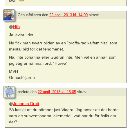
svar
Genusföljaren
den
22 april, 2013 kl. 14:00
skrev:
@
Nils
:
Ja jävlar i det!
Nu fick man tyvärr bilden av en ”proffs-radikalfeminist” som
mental bild för det fenomenet.
Nä, inte Johanna eller Gudrun inte. Men väl en annan som
jag vägrar nämna i ord. ”Huvva”
MVH
Genusföljaren
barfota
den
22 april, 2013 kl. 15:05
skrev:
@
Johanna Drott
:
Så lustigt att du nämner just Viagra. Jag anser att det borde
vara ett subventionerat läkemedel, vad har du för åsikt om
det?