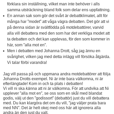
förklara sin inställning, vilket man inte behöver i alls
samma utsträckning bland folk som delar ens uppfattning.
En annan sak som gör det svårt är debattklimatet, allt för
många har ”modet” att våga vägra debatten. Det gör att vi
på denna sidan är svältfödda på motdebattörer, varvid
alla vill debattera med den som har det verkliga modet att
ta debatten och det kan upplevas, för den som kommer in
här, som ”alla mot en”.
Men i debatten med Johanna Drott, såg jag ännu en
svårighet, vilken jag med detta inlägg vill försöka åtgärda.
Vi talar förbi varandra!
Jag vill passa på och uppmana andra motdebattörer att följa
Johanna Drotts exempel. Ni är inte bara välkomna, ni är
efterlängtade! Kom in och ta plats i debatten!
Vi vill ni ska
känna
att ni är välkomna. För att undvika att Ni
upplever ”alla mot en”, se oss som en skål med blandat
godis, välj ut den ”godissort” (debattör) just du vill debattera
med. Du kan klargöra det om du vill, ”jag väljer prata bara
med NN”. Det är helt okej med oss här att ignorera alla
andra än den just du valt.