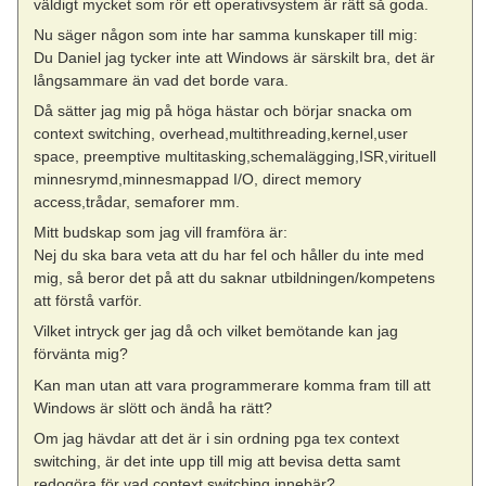
väldigt mycket som rör ett operativsystem är rätt så goda.
Nu säger någon som inte har samma kunskaper till mig:
Du Daniel jag tycker inte att Windows är särskilt bra, det är
långsammare än vad det borde vara.
Då sätter jag mig på höga hästar och börjar snacka om
context switching, overhead,multithreading,kernel,user
space, preemptive multitasking,schemalägging,ISR,virituell
minnesrymd,minnesmappad I/O, direct memory
access,trådar, semaforer mm.
Mitt budskap som jag vill framföra är:
Nej du ska bara veta att du har fel och håller du inte med
mig, så beror det på att du saknar utbildningen/kompetens
att förstå varför.
Vilket intryck ger jag då och vilket bemötande kan jag
förvänta mig?
Kan man utan att vara programmerare komma fram till att
Windows är slött och ändå ha rätt?
Om jag hävdar att det är i sin ordning pga tex context
switching, är det inte upp till mig att bevisa detta samt
redogöra för vad context switching innebär?