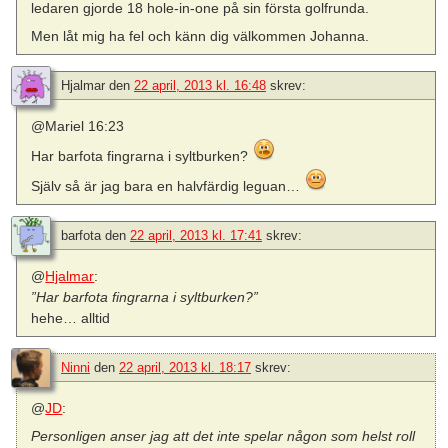
ledaren gjorde 18 hole-in-one på sin första golfrunda.
Men låt mig ha fel och känn dig välkommen Johanna.
Hjalmar
den
22 april, 2013 kl. 16:48
skrev:
@Mariel 16:23
Har barfota fingrarna i syltburken?
Själv så är jag bara en halvfärdig leguan…
barfota
den
22 april, 2013 kl. 17:41
skrev:
@
Hjalmar
:
”Har barfota fingrarna i syltburken?”
hehe… alltid
Ninni
den
22 april, 2013 kl. 18:17
skrev:
@
JD
:
Personligen anser jag att det inte spelar någon som helst roll