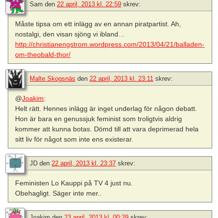
Sam
den
22 april, 2013 kl. 22:59
skrev:
Måste tipsa om ett inlägg av en annan piratpartist. Ah,
nostalgi, den visan sjöng vi ibland…
http://christianengstrom.wordpress.com/2013/04/21/balladen-
om-theobald-thor/
Malte Skogsnäs
den
22 april, 2013 kl. 23:11
skrev:
@
Joakim
:
Helt rätt. Hennes inlägg är inget underlag för någon debatt.
Hon är bara en genussjuk feminist som troligtvis aldrig
kommer att kunna botas. Dömd till att vara deprimerad hela
sitt liv för något som inte ens existerar.
JD
den
22 april, 2013 kl. 23:37
skrev:
Feministen Lo Kauppi på TV 4 just nu.
Obehagligt. Säger inte mer..
Joakim
den
23 april, 2013 kl. 00:29
skrev: