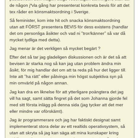
de någon j*vla gång har presenterat konkreta bevis för att det
tex råder en könsmaktsordning i Sverige.
Så feminister, kom inte hit och snacka könsmaktsordning
utan att FÖRST presentera BEVIS för dess existens (handlar
det om personliga åsikter och vad ni ”tror/känner” så var då
mycket tydliga med detta).
Jag menar är det verkligen så mycket begärt ?
Efter det så tar jag gladeligen diskussionen och är det så att
bevisen är starka nog så kan jag utan problem ändra min
åsikt, för mig handlar det om att ta reda på hur det ligger till.
Inte att ”ha rätt” eller påtvinga min högst subjektiva syn på
min omvärld på någon annan.
Jag kan dra en liknelse för att ytterligare poängtera det jag
vill ha sagt, samt sätta fingret på det som Johanna gjorde fel
med sitt första inlägg på denna sida (jag tycker att det mer
eller mindre var oförskämt).
Jag är programmerare och jag har faktiskt designat samt
implementerat stora delar av ett realtids operativsystem, så
utan att skryta så jag kan säga att mina kunskaper kring