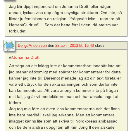
Jag blir djupt imponerad om Johanna Drott, eller någon
annan, lyckas visa upp några osynliga strukturer. Om inte, så
liknar ju feminismen en religion; ’ifrågasätt icke – utan tro på
Herren/Gudrun!’… Som det hette förr i tiden, då ateism var
förbjudet.
Bengt Andersson
den
22 april, 2013 kl. 16:40
skrev:
@
Johanna Drott
:
Att säga att ditt inlägg inte är kommenterbart innebär inte att
jag menar oåtkomligt med spärrar för kommentarer för detta
känner jag inte till. Däremot menade jag att din text förefaller
vara ett uttryck för den äkta sanningen och som därför inte
kan kommenteras. Att vara anonym kommer inte på fråga i
mitt fall, jag är vit medelålders man och har absolut inget att
förlora.
Jag tog mig före att även läsa kommentarerna och det finns
inte bara medhåll skall jag erkänna. Men att kommentera
inlägget känns lite som att skriva till Nordkoreas ambassad
och be dem ändra i uppgiften att Kim Jong Il den älskade