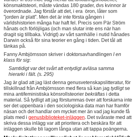
könsmaktsteori, måste vändas 180 grader, dvs kvinnor är
överordnade. Jag förstår att det, i era öron, låter som
”jorden är platt”. Men det är inte första gången i
världshistorien många har haft fel. Precis som Pär Ström
hånats och förlöjligas (och man slutar inte ens när han
dragit sig tillbaka. Vidrigt) av vårt samhälle i nutid hånades
Darwin också för sina teorier en gång i tiden. Det tål att
tänkas på.
Fanny Ambjörnsson skriver i doktorsavhandlingen
I en
klass för sig
:
Samtidigt var det svårt att entydigt avläsa samma
hierarki i fält. (s. 295)
Jag är glad att jag läst denna genusvetenskapslitteratur, för
tillskillnad från Ambjörnsson med flera så kan jag
tydligt
se
mina antifeministiska könsrollsteorier
bekräftas
i detta
material. Så tydligt att jag förstummas över att forskarna inte
ser det uppenbara i den sociologiska data man har framför
näsan och det handlar om mycket mer än vad jag kunde få
plats med i
genusbiblioteket-inläggen
. Det svåraste med att
skriva dessa inlägg var att prioritera och beskära för att
inläggen skulle bli lagom långa utan att tappa poängerna.