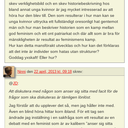
skev verklighetsbild och en skev historiebeskrivning hos
bland annat unga kvinnor är jag mycket intresserad av att
höra hur den blev till. Den som resulterar i hur man kan se
unga kvinnor uttrycka ett fullständigt oresonligt hat gentemot
män och hur man beskriver historien som en kamp mellan
god feminism och ett ont patriarkat och där allt som är bra för
mänskligheten är resultat av feminismens kamp.
Hur kan detta mansförakt utvecklas och hur kan det förklaras
att det inte är individer som hatas utan strukturer?
Goddag yxskaft! Eller hur?
Ninni
den
22 april, 2013 kl. 09:18
skrev:
@
JD
:
Att diskutera med någon som anser sig sitta med facit för de
frågor som ska diskuteras är tämligen lönlöst.
Jag förstår att du upplever det så, men jag håller inte med.
Även en blind höna hittar korn ibland. För ett tag sen
ändrade jag inställning i en sakfråga som ett resultat av en
debatt med en feminist som är av kalibern ”anser sig sitta