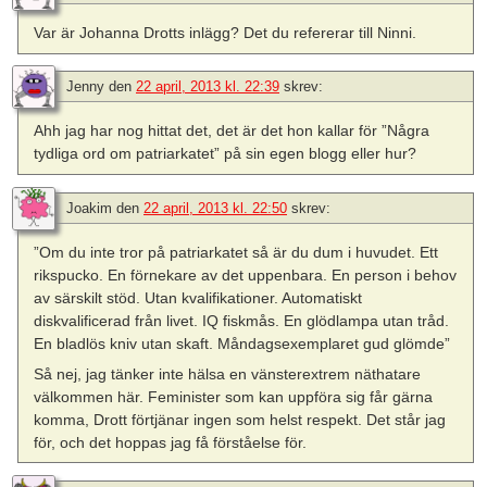
Var är Johanna Drotts inlägg? Det du refererar till Ninni.
Jenny
den
22 april, 2013 kl. 22:39
skrev:
Ahh jag har nog hittat det, det är det hon kallar för ”Några
tydliga ord om patriarkatet” på sin egen blogg eller hur?
Joakim
den
22 april, 2013 kl. 22:50
skrev:
”Om du inte tror på patriarkatet så är du dum i huvudet. Ett
rikspucko. En förnekare av det uppenbara. En person i behov
av särskilt stöd. Utan kvalifikationer. Automatiskt
diskvalificerad från livet. IQ fiskmås. En glödlampa utan tråd.
En bladlös kniv utan skaft. Måndagsexemplaret gud glömde”
Så nej, jag tänker inte hälsa en vänsterextrem näthatare
välkommen här. Feminister som kan uppföra sig får gärna
komma, Drott förtjänar ingen som helst respekt. Det står jag
för, och det hoppas jag få förståelse för.