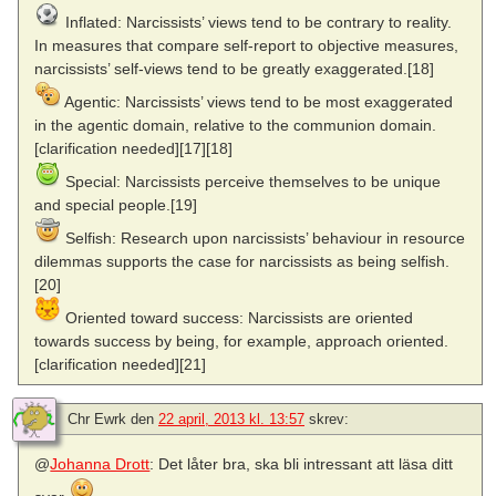
Inflated: Narcissists’ views tend to be contrary to reality.
In measures that compare self-report to objective measures,
narcissists’ self-views tend to be greatly exaggerated.[18]
Agentic: Narcissists’ views tend to be most exaggerated
in the agentic domain, relative to the communion domain.
[clarification needed][17][18]
Special: Narcissists perceive themselves to be unique
and special people.[19]
Selfish: Research upon narcissists’ behaviour in resource
dilemmas supports the case for narcissists as being selfish.
[20]
Oriented toward success: Narcissists are oriented
towards success by being, for example, approach oriented.
[clarification needed][21]
Chr Ewrk
den
22 april, 2013 kl. 13:57
skrev:
@
Johanna Drott
: Det låter bra, ska bli intressant att läsa ditt