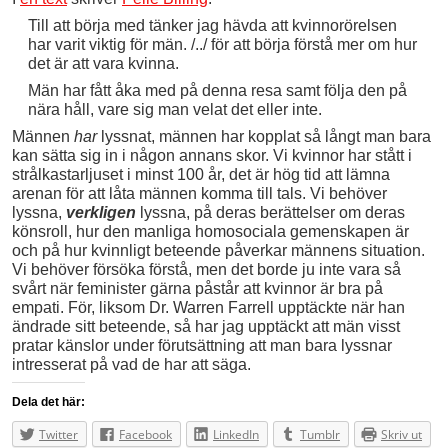
Till att börja med tänker jag hävda att kvinnorörelsen
har varit viktig för män. /../ för att börja förstå mer om hur
det är att vara kvinna.
Män har fått åka med på denna resa samt följa den på
nära håll, vare sig man velat det eller inte.
Männen
har
lyssnat, männen har kopplat så långt man bara
kan sätta sig in i någon annans skor. Vi kvinnor har stått i
strålkastarljuset i minst 100 år, det är hög tid att lämna
arenan för att låta männen komma till tals. Vi behöver
lyssna,
verkligen
lyssna, på deras berättelser om deras
könsroll, hur den manliga homosociala gemenskapen är
och på hur kvinnligt beteende påverkar männens situation.
Vi behöver försöka förstå, men det borde ju inte vara så
svårt när feminister gärna påstår att kvinnor är bra på
empati. För, liksom Dr. Warren Farrell upptäckte när han
ändrade sitt beteende, så har jag upptäckt att män visst
pratar känslor under förutsättning att man bara lyssnar
intresserat på vad de har att säga.
Dela det här:
Twitter
Facebook
LinkedIn
Tumblr
Skriv ut