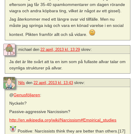
eftersom jag får 35-40 spamkommentarer om dagen rörande
viagra och andra köpbara ting, vilket är något av ett gissel).
Jag återkommer med ett längre svar vid tillfälle. Men nu
måste jag springa iväg och vara en könad varelse i en social
kontext. Plikten framför allt och så vidare.
michael
den
22 april, 2013 kl. 13:29
skrev:
Ja det är lite svårt att ta en ism som på fullaste allvar talar om
osynliga strukturer på allvar.
Nils
den
22 april, 2013 kl. 13:43
skrev:
@
Genusföljaren
:
Nyckeln?
Passive-aggressive Narcissism?
http://en.wikipedia.org/wiki/Narcissism#Empirical_studies
Positive: Narcissists think they are better than others.[17]