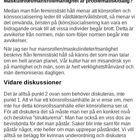
Maskulinitet/mansroll/manlighet är problematisk/dålig?
Medan man från feministiskt håll menar att könsrollen och
könssocialisering leder till våldtäkter/våldsbrott, så menar vi
det omvända,
bristen
på (köns)socialisering kan vara en
bidragande orsak till att vissa individer begår brott. Detta är
avvikelse
från normen, män som följer normen begår inte
avvikelser.
När jag ser hur mansrollen/maskuliniteter/manlighet
beskrivs från feministiskt håll så känns det som man talar
om en helt annan planet. Vår kultur har en misandrisk syn
på manlighet och män, som är
helt
verklighetsfrånvänd och
män demoniseras dagligen.
Vidare diskussioner
Det är alltså punkt 2 ovan som behöver diskuteras, inte
punkt 1. Att vi har ett könsrollssamhälle är vi ense om, men
inte hur detta könsrollssamhälle eller könsrollerna ser ut.
För att diskutera det så måste man ner på en konkret nivå
och
beskriva
”strukturerna”. Man har också en viss dos av
bevisbörda för det man påstår. Saker blir inte sant för man
påstår något, inte heller om man upprepar påståndet. Vi vill
alltså se belägg för kvinnas underordning och diskutera