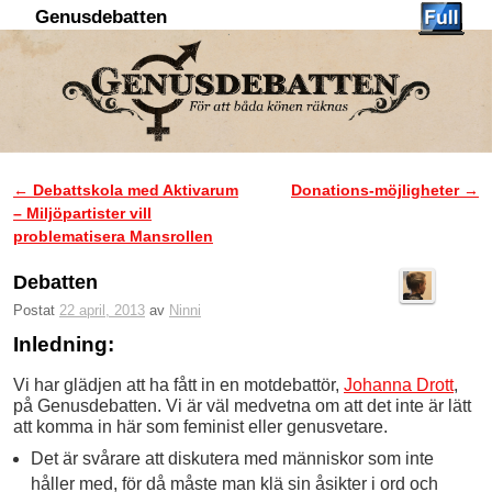
Genusdebatten
Hoppa till huvudinnehåll
Hoppa till sekundärt innehåll
←
Debattskola med Aktivarum
Donations-möjligheter
→
Inläggsnavigering
– Miljöpartister vill
problematisera Mansrollen
Debatten
Postat
22 april, 2013
av
Ninni
Inledning:
Vi har glädjen att ha fått in en motdebattör,
Johanna Drott
,
på Genusdebatten. Vi är väl medvetna om att det inte är lätt
att komma in här som feminist eller genusvetare.
Det är svårare att diskutera med människor som inte
håller med, för då måste man klä sin åsikter i ord och