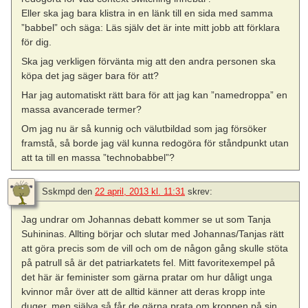
Eller ska jag bara klistra in en länk till en sida med samma
”babbel” och säga: Läs själv det är inte mitt jobb att förklara
för dig.
Ska jag verkligen förvänta mig att den andra personen ska
köpa det jag säger bara för att?
Har jag automatiskt rätt bara för att jag kan ”namedroppa” en
massa avancerade termer?
Om jag nu är så kunnig och välutbildad som jag försöker
framstå, så borde jag väl kunna redogöra för ståndpunkt utan
att ta till en massa ”technobabbel”?
Sskmpd
den
22 april, 2013 kl. 11:31
skrev:
Jag undrar om Johannas debatt kommer se ut som Tanja
Suhininas. Allting börjar och slutar med Johannas/Tanjas rätt
att göra precis som de vill och om de någon gång skulle stöta
på patrull så är det patriarkatets fel. Mitt favoritexempel på
det här är feminister som gärna pratar om hur dåligt unga
kvinnor mår över att de alltid känner att deras kropp inte
duger, men själva så får de gärna prata om kroppen på sin