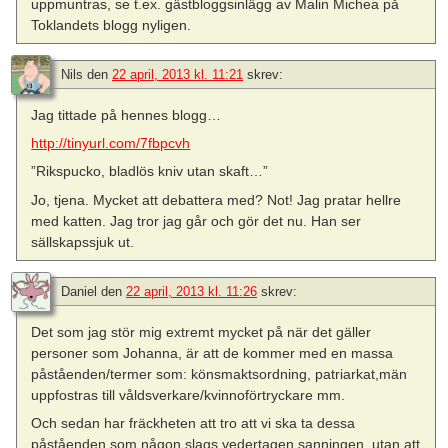
uppmuntras, se t.ex. gästbloggsinlägg av Malin Michea på
Toklandets blogg nyligen.
Nils
den
22 april, 2013 kl. 11:21
skrev:
Jag tittade på hennes blogg…
http://tinyurl.com/7fbpcvh
”Rikspucko, bladlös kniv utan skaft…”
Jo, tjena. Mycket att debattera med? Not! Jag pratar hellre
med katten. Jag tror jag går och gör det nu. Han ser
sällskapssjuk ut.
Daniel
den
22 april, 2013 kl. 11:26
skrev:
Det som jag stör mig extremt mycket på när det gäller
personer som Johanna, är att de kommer med en massa
påståenden/termer som: könsmaktsordning, patriarkat,män
uppfostras till våldsverkare/kvinnoförtryckare mm.
Och sedan har fräckheten att tro att vi ska ta dessa
påståenden som någon slags vedertagen sanningen, utan att