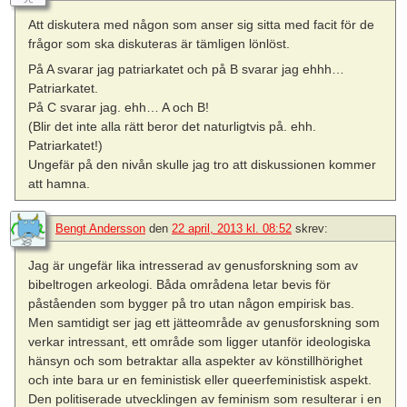
Att diskutera med någon som anser sig sitta med facit för de
frågor som ska diskuteras är tämligen lönlöst.
På A svarar jag patriarkatet och på B svarar jag ehhh…
Patriarkatet.
På C svarar jag. ehh… A och B!
(Blir det inte alla rätt beror det naturligtvis på. ehh.
Patriarkatet!)
Ungefär på den nivån skulle jag tro att diskussionen kommer
att hamna.
Bengt Andersson
den
22 april, 2013 kl. 08:52
skrev:
Jag är ungefär lika intresserad av genusforskning som av
bibeltrogen arkeologi. Båda områdena letar bevis för
påståenden som bygger på tro utan någon empirisk bas.
Men samtidigt ser jag ett jätteområde av genusforskning som
verkar intressant, ett område som ligger utanför ideologiska
hänsyn och som betraktar alla aspekter av könstillhörighet
och inte bara ur en feministisk eller queerfeministisk aspekt.
Den politiserade utvecklingen av feminism som resulterar i en