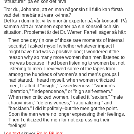
”strukturer” på en konkret nivå.
Tror du, Johanna, att en man någonsin till fullo kan förstå
vad det innebär att vara kvinna?
Det kan dom inte, vi kvinnor är experter på vår könsroll. På
samma sätt är männen experter på sin könsroll och sin
situation. Problemet är det Dr. Warren Farrell säger så här:
Then one day (in one of those rare moments of internal
security) I asked myself whether whatever impact I
might have had was a positive one; I wondered if the
reason why so many more women than men listened to
me was because I had been listening to women but not
listening to men. I reviewed some of the tapes from
among the hundreds of women’s and men’s groups I
had started. I heard myself, when women criticized
men, I called it ”insight,” ”assertiveness,” ”women’s
liberation,” ”independence,” or ”high self-esteem.”
When men criticized women, I called it ”sexism,” ”male
chauvinism,” ”defensiveness,” ”rationalizing,” and
”backlash.” I did it politely–but the men got the point.
Soon the men were no longer expressing their feelings.
Then I criticized the men for not expressing their
feelings!
I
en text
skriver
Pelle Billing
: