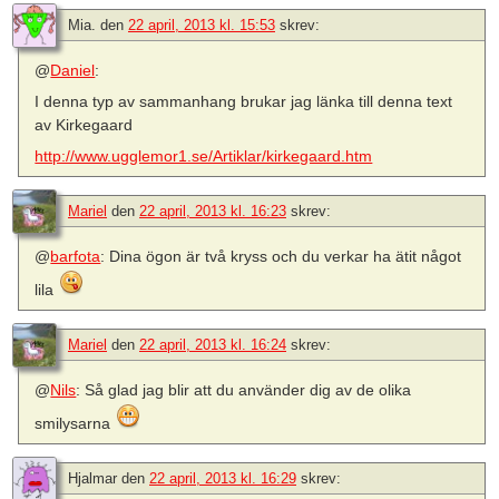
Mia.
den
22 april, 2013 kl. 15:53
skrev:
@
Daniel
:
I denna typ av sammanhang brukar jag länka till denna text
av Kirkegaard
http://www.ugglemor1.se/Artiklar/kirkegaard.htm
Mariel
den
22 april, 2013 kl. 16:23
skrev:
@
barfota
: Dina ögon är två kryss och du verkar ha ätit något
lila
Mariel
den
22 april, 2013 kl. 16:24
skrev:
@
Nils
: Så glad jag blir att du använder dig av de olika
smilysarna
Hjalmar
den
22 april, 2013 kl. 16:29
skrev: