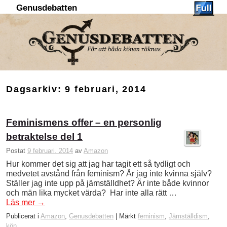
Genusdebatten
Hoppa till huvudinnehåll
Hoppa till sekundärt innehåll
Dagsarkiv:
9 februari, 2014
Feminismens offer – en personlig
betraktelse del 1
Postat
9 februari, 2014
av
Amazon
Hur kommer det sig att jag har tagit ett så tydligt och
medvetet avstånd från feminism? Är jag inte kvinna själv?
Ställer jag inte upp på jämställdhet? Är inte både kvinnor
och män lika mycket värda? Har inte alla rätt …
Läs mer
→
Publicerat i
Amazon
,
Genusdebatten
|
Märkt
feminism
,
Jämställdism
,
kön