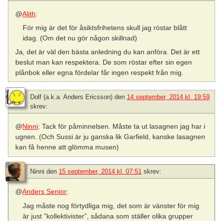
@
Alith
:
För mig är det för åsiktsfrihetens skull jag röstar blått
idag. (Om det nu gör någon skillnad)
Ja, det är väl den bästa anledning du kan anföra. Det är ett
beslut man kan respektera. De som röstar efter sin egen
plånbok eller egna fördelar får ingen respekt från mig.
Dolf (a.k.a. Anders Ericsson)
den
14 september, 2014 kl. 19:59
skrev:
@
Ninni
: Tack för påminnelsen. Måste ta ut lasagnen jag har i
ugnen. (Och Sussi är ju ganska lik Garfield, kanske lasagnen
kan få henne att glömma musen)
Ninni
den
15 september, 2014 kl. 07:51
skrev:
@
Anders Senior
:
Jag måste nog förtydliga mig, det som är vänster för mig
är just ”kollektivister”, sådana som ställer olika grupper