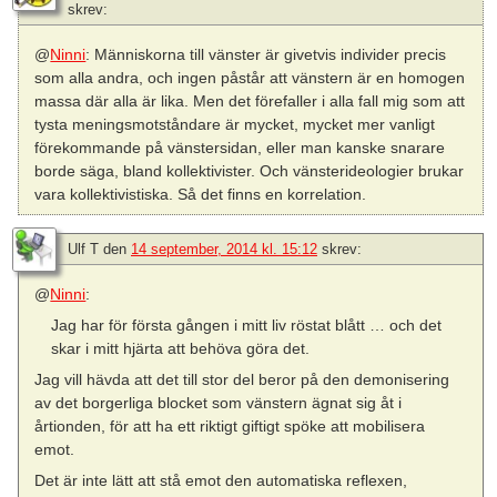
skrev:
@
Ninni
: Människorna till vänster är givetvis individer precis
som alla andra, och ingen påstår att vänstern är en homogen
massa där alla är lika. Men det förefaller i alla fall mig som att
tysta meningsmotståndare är mycket, mycket mer vanligt
förekommande på vänstersidan, eller man kanske snarare
borde säga, bland kollektivister. Och vänsterideologier brukar
vara kollektivistiska. Så det finns en korrelation.
Ulf T
den
14 september, 2014 kl. 15:12
skrev:
@
Ninni
:
Jag har för första gången i mitt liv röstat blått … och det
skar i mitt hjärta att behöva göra det.
Jag vill hävda att det till stor del beror på den demonisering
av det borgerliga blocket som vänstern ägnat sig åt i
årtionden, för att ha ett riktigt giftigt spöke att mobilisera
emot.
Det är inte lätt att stå emot den automatiska reflexen,