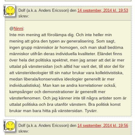
Dolf (a.k.a. Anders Ericsson)
den
14 september, 2014 kl. 19:53
skrev:
@
Ninni
:
Inte min mening att förolämpa dig. Och inte heller min
mening att göra den typen av generalisering. Som sagt,
ingen grupp människor är homogen, och man skall bedöma
människor utifrån deras individuella kvaliteter. Eländet finns
över hela det politiska spektret, men jag anser att det är mer
uttalat på vänstersidan (och alltid har varit det, till stor del för
att vänsterideologier till sin natur brukar vara kollektivistiska,
medan liberala/konservativa ideologier generellt är mer
individualistiska). Man kan se andra korrelationer också,
kampsånger och demonstrationer är generellt mer
vänsterfenomen. Och jag känner inte till några artister som är
uttalat politiska
och bra
utanför vänstern. Bra politisk konst
brukar man bara hitta på vänstersidan. Tyvärr.
Dolf (a.k.a. Anders Ericsson)
den
14 september, 2014 kl. 19:56
skrev: