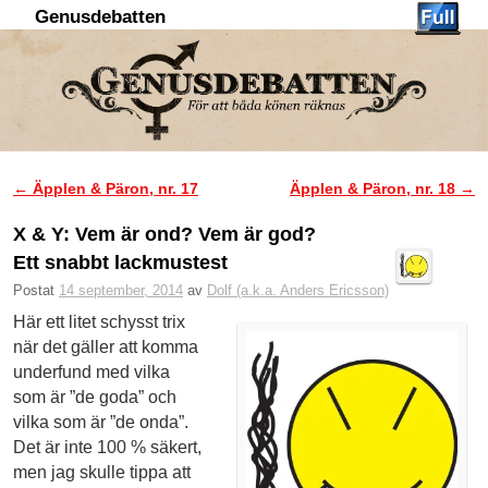
Genusdebatten
Hoppa till huvudinnehåll
Hoppa till sekundärt innehåll
←
Äpplen & Päron, nr. 17
Äpplen & Päron, nr. 18
→
Inläggsnavigering
X & Y: Vem är ond? Vem är god?
Ett snabbt lackmustest
Postat
14 september, 2014
av
Dolf (a.k.a. Anders Ericsson)
Här ett litet schysst trix
när det gäller att komma
underfund med vilka
som är ”de goda” och
vilka som är ”de onda”.
Det är inte 100 % säkert,
men jag skulle tippa att