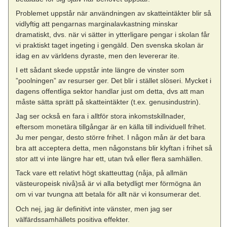
Problemet uppstår när användningen av skatteintäkter blir så
vidlyftig att pengarnas marginalavkastning minskar
dramatiskt, dvs. när vi sätter in ytterligare pengar i skolan får
vi praktiskt taget ingeting i gengäld. Den svenska skolan är
idag en av världens dyraste, men den levererar ite.
I ett sådant skede uppstår inte längre de vinster som
”poolningen” av resurser ger. Det blir i stället slöseri. Mycket i
dagens offentliga sektor handlar just om detta, dvs att man
måste sätta sprätt på skatteintäkter (t.ex. genusindustrin).
Jag ser också en fara i alltför stora inkomstskillnader,
eftersom monetära tillgångar är en källa till individuell frihet.
Ju mer pengar, desto större frihet. I någon mån är det bara
bra att acceptera detta, men någonstans blir klyftan i frihet så
stor att vi inte längre har ett, utan två eller flera samhällen.
Tack vare ett relativt högt skatteuttag (nåja, på allmän
västeuropeisk nivå)så är vi alla betydligt mer förmögna än
om vi var tvungna att betala för allt när vi konsumerar det.
Och nej, jag är definitivt inte vänster, men jag ser
välfärdssamhällets positiva effekter.