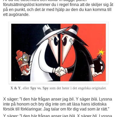
förutsättningslöst kommer du i regel finna att de skiljer sig åt
på en punkt, och det är med hjälp av den du kan komma till
ett avgörande.
X & Y
, eller
Spy vs. Spy
som det heter i det engelska originalet.
X säger: ”I den här frågan anser jag
bli
. Y säger
blä
. Lyssna
inte på honom och bry dig inte om att läsa hans idiotiska
försök till förklaringar. Jag talar om för dig vad som är rätt.”
Y säger: ”I den här frågan anser jag
blä
. X säger
bli
. Lyssna