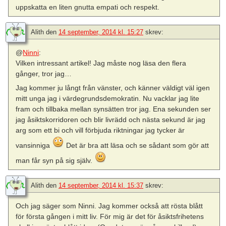
uppskatta en liten gnutta empati och respekt.
Alith
den
14 september, 2014 kl. 15:27
skrev:
@
Ninni
:
Vilken intressant artikel! Jag måste nog läsa den flera
gånger, tror jag…
Jag kommer ju långt från vänster, och känner väldigt väl igen
mitt unga jag i värdegrundsdemokratin. Nu vacklar jag lite
fram och tillbaka mellan synsätten tror jag. Ena sekunden ser
jag åsiktskorridoren och blir livrädd och nästa sekund är jag
arg som ett bi och vill förbjuda riktningar jag tycker är
vansinniga
Det är bra att läsa och se sådant som gör att
man får syn på sig själv.
Alith
den
14 september, 2014 kl. 15:37
skrev:
Och jag säger som Ninni. Jag kommer också att rösta blått
för första gången i mitt liv. För mig är det för åsiktsfrihetens