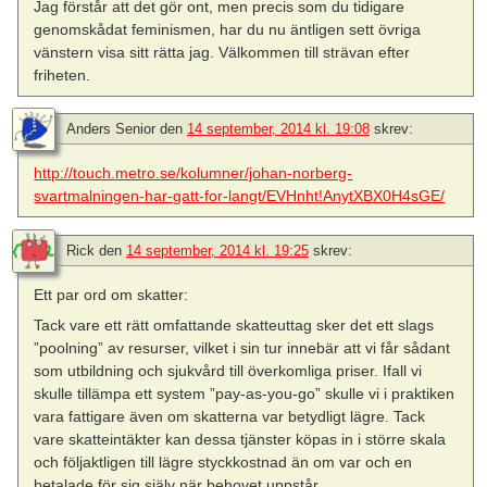
Jag förstår att det gör ont, men precis som du tidigare
genomskådat feminismen, har du nu äntligen sett övriga
vänstern visa sitt rätta jag. Välkommen till strävan efter
friheten.
Anders Senior
den
14 september, 2014 kl. 19:08
skrev:
http://touch.metro.se/kolumner/johan-norberg-
svartmalningen-har-gatt-for-langt/EVHnht!AnytXBX0H4sGE/
Rick
den
14 september, 2014 kl. 19:25
skrev:
Ett par ord om skatter:
Tack vare ett rätt omfattande skatteuttag sker det ett slags
”poolning” av resurser, vilket i sin tur innebär att vi får sådant
som utbildning och sjukvård till överkomliga priser. Ifall vi
skulle tillämpa ett system ”pay-as-you-go” skulle vi i praktiken
vara fattigare även om skatterna var betydligt lägre. Tack
vare skatteintäkter kan dessa tjänster köpas in i större skala
och följaktligen till lägre styckkostnad än om var och en
betalade för sig själv när behovet uppstår.