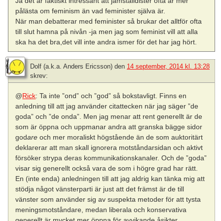
Ja det är faktiskt intressant att jämställdister ofta är mer
pålästa om feminism än vad feminister själva är.
När man debatterar med feminister så brukar det alltför ofta
till slut hamna på nivån -ja men jag som feminist vill att alla
ska ha det bra,det vill inte andra ismer för det har jag hört.
Dolf (a.k.a. Anders Ericsson)
den
14 september, 2014 kl. 13:28
skrev:
@
Rick
: Ta inte ”ond” och ”god” så bokstavligt. Finns en
anledning till att jag använder citattecken när jag säger ”de
goda” och ”de onda”. Men jag menar att rent generellt är de
som är öppna och uppmanar andra att granska bägge sidor
god
are
och mer moraliskt högstående än de som auktoritärt
deklarerar att man skall ignorera motståndarsidan och aktivt
försöker strypa deras kommunikationskanaler. Och de ”goda”
visar sig generellt också vara de som i högre grad har rätt.
En (inte enda) anledningen till att jag aldrig kan tänka mig att
stödja något vänsterparti är just att det främst är de till
vänster som använder sig av suspekta metoder för att tysta
meningsmotståndare, medan liberala och konservativa
generellt är mycket mer öppna för avvikande åsikter.