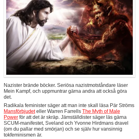
Nazister brände böcker. Seriösa nazistmotståndare läser
Mein Kampf, och uppmuntrar gärna andra att också göra
det.
Radikala feminister säger att man inte skall läsa Pär Ströms
Mansförbjudet
eller Warren Farrells
The Myth of Male
Power
för att det är skräp. Jämställdister säger läs gärna
SCUM-manifestet, Sveland och Yvonne Hirdmans dravel
(om du pallar med smörjan) och se själv hur vansinnig
tokfeminismen är.