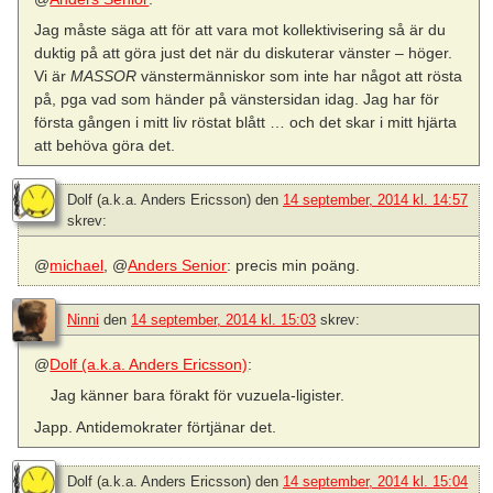
Jag måste säga att för att vara mot kollektivisering så är du
duktig på att göra just det när du diskuterar vänster – höger.
Vi är
MASSOR
vänstermänniskor som inte har något att rösta
på, pga vad som händer på vänstersidan idag. Jag har för
första gången i mitt liv röstat blått … och det skar i mitt hjärta
att behöva göra det.
Dolf (a.k.a. Anders Ericsson)
den
14 september, 2014 kl. 14:57
skrev:
@
michael
, @
Anders Senior
: precis min poäng.
Ninni
den
14 september, 2014 kl. 15:03
skrev:
@
Dolf (a.k.a. Anders Ericsson)
:
Jag känner bara förakt för vuzuela-ligister.
Japp. Antidemokrater förtjänar det.
Dolf (a.k.a. Anders Ericsson)
den
14 september, 2014 kl. 15:04