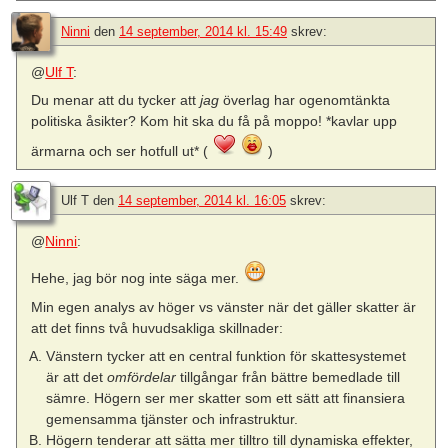
Ninni
den
14 september, 2014 kl. 15:49
skrev:
@
Ulf T
:
Du menar att du tycker att
jag
överlag har ogenomtänkta
politiska åsikter? Kom hit ska du få på moppo! *kavlar upp
ärmarna och ser hotfull ut* (
)
Ulf T
den
14 september, 2014 kl. 16:05
skrev:
@
Ninni
:
Hehe, jag bör nog inte säga mer.
Min egen analys av höger vs vänster när det gäller skatter är
att det finns två huvudsakliga skillnader:
Vänstern tycker att en central funktion för skattesystemet
är att det
omfördelar
tillgångar från bättre bemedlade till
sämre. Högern ser mer skatter som ett sätt att finansiera
gemensamma tjänster och infrastruktur.
Högern tenderar att sätta mer tilltro till dynamiska effekter,