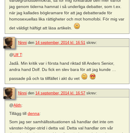
värdegrundsdemokrat, så för mig förklarade den mer varför
jag genom tiderna hamnat i så underliga debatter, som t.ex.
när jag kallades bögkramare för att jag debatterade för
homosexuellas lika rättigheter och mot homofobi. För mig var
det väldigt häftigt att läsa artikeln.
Ninni
den
14 september, 2014 kl. 16:51
skrev:
@
Ulf T
:
Jadå. Min kritik var i första hand riktad till Anders Senior,
andra hand Dolf. Du fick en slev bara för att jag kunde …
passade på och ta tillfället i akt du vet
Ninni
den
14 september, 2014 kl. 16:57
skrev:
@
Alith
:
Tillägg till
denna
:
Som jag ser samhällssituationen så handlar det inte om
vänster-höger-strid i detta val. Detta val handlar om vår