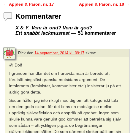
←
Äpplen & Päron, nr. 17
Äpplen & Päron, nr. 18
→
Inläggsnavigering
Kommentarer
X & Y: Vem är ond? Vem är god?
Ett snabbt lackmustest
— 51 kommentarer
Rick
den
14 september, 2014 kl. 09:17
skrev:
@ Dolf
I grunden handlar det om huruvida man är beredd att
förutsättningslöst granska motsidans argument. De
intoleranta (feminister, kommunister etc.) insisterar ju på att
aldrig göra detta.
Sedan håller jag inte riktigt med dig om att kategoriskt tala
om den goda sidan, för det finns en motsägelse mellan
uppriktig självreflektion och anspråk på godhet. Ingen som
skulle kunna vara genuint god kommer att betrakta sig själv
som sådan – uttryckligen p.g.a. de begränsningar
självreflektionen sätter. De som däremot skriker gällt om sin