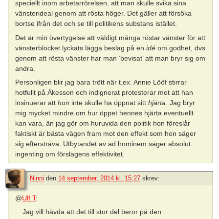
speciellt inom arbetarrörelsen, att man skulle svika sina
vänsterideal genom att rösta höger. Det gäller att försöka
bortse ifrån det och se till politikens substans istället.
Det är min övertygelse att väldigt många röstar vänster för att
vänsterblocket lyckats lägga beslag på en
idé
om godhet, dvs
genom att rösta vänster har man ’bevisat’ att man bryr sig om
andra.
Personligen blir jag bara trött när t.ex. Annie Lööf stirrar
hotfullt på Åkesson och indignerat protesterar mot att han
insinuerar att
hon
inte skulle ha öppnat sitt
hjärta
. Jag bryr
mig mycket mindre om hur öppet hennes hjärta eventuellt
kan vara, än jag gör om huruvida den politik hon föreslår
faktiskt är bästa vägen fram mot den effekt som hon säger
sig eftersträva. Utbytandet av ad hominem säger absolut
ingenting om förslagens effektivitet.
Ninni
den
14 september, 2014 kl. 15:27
skrev:
@
Ulf T
:
Jag vill hävda att det till stor del beror på den