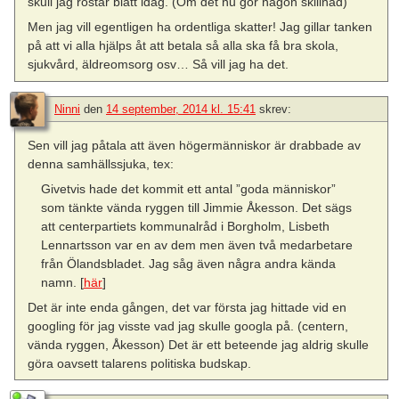
skull jag röstar blått idag. (Om det nu gör någon skillnad)
Men jag vill egentligen ha ordentliga skatter! Jag gillar tanken
på att vi alla hjälps åt att betala så alla ska få bra skola,
sjukvård, äldreomsorg osv… Så vill jag ha det.
Ninni
den
14 september, 2014 kl. 15:41
skrev:
Sen vill jag påtala att även högermänniskor är drabbade av
denna samhällssjuka, tex:
Givetvis hade det kommit ett antal ”goda människor”
som tänkte vända ryggen till Jimmie Åkesson. Det sägs
att centerpartiets kommunalråd i Borgholm, Lisbeth
Lennartsson var en av dem men även två medarbetare
från Ölandsbladet. Jag såg även några andra kända
namn. [
här
]
Det är inte enda gången, det var första jag hittade vid en
googling för jag visste vad jag skulle googla på. (centern,
vända ryggen, Åkesson) Det är ett beteende jag aldrig skulle
göra oavsett talarens politiska budskap.