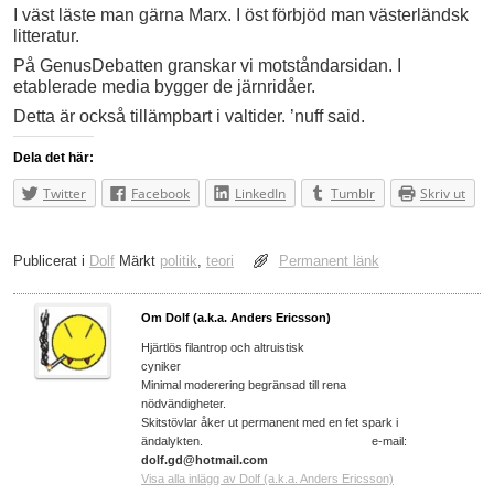
I väst läste man gärna Marx. I öst förbjöd man västerländsk
litteratur.
På GenusDebatten granskar vi motståndarsidan. I
etablerade media bygger de järnridåer.
Detta är också tillämpbart i valtider. ’nuff said.
Dela det här:
Twitter
Facebook
LinkedIn
Tumblr
Skriv ut
Publicerat i
Dolf
Märkt
politik
,
teori
Permanent länk
Om Dolf (a.k.a. Anders Ericsson)
Hjärtlös filantrop och altruistisk
cyniker
Minimal moderering begränsad till rena
nödvändigheter.
Skitstövlar åker ut permanent med en fet spark i
ändalykten. e-mail:
dolf.gd@hotmail.com
Visa alla inlägg av Dolf (a.k.a. Anders Ericsson)