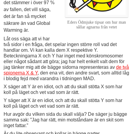
det stämmer i över 97 %
av fallen, det vill säga,
det är fan så mycket
Eders Ödmjuke tipsar om hur man
säkrare än vad Global
sållar agnarna från vetet
Warming är.
Låt oss säga att vi har
två sidor i en fråga, det spelar ingen större roll vad det
handlar om. Vi kan kalla dem X respektive Y.
Beteckningarna X och Y har inget med könskromosomer
eller något sådant att göra; jag har helt enkelt valt dem för
jag tänker mig att de bägge sidorna representeras av
de två
spionerna X & Y
, den ena vit, den andre svart, som alltid låg
i blodig fejd med varandra i tidningen MAD.
X säger att Y är en idiot, och att du skall stötta X som har
koll på läget och vet vad som är rätt.
Y säger att X är en idiot, och att du skall stötta Y som har
koll på läget och vet vad som är rätt.
Hur avgör du vilken sida du skall välja? De säger ju bägge
samma sak: ”Jag har rätt, min motståndare är en skit som
inget fattar.”
Är du lite observant och kollar in bägge parter