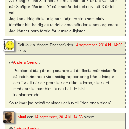
Att Y säger: ”läs X” innebär förstås inte att Y är rätt val. Men
när X säger ”läs inte Y” så innebär det definitivt att X är fel
val.
Jag kan aldrig tänka mig att stödja en sida som aktivt
försöker hindra dig att ta del av motståndarsidans argument.
Jag känner bara förakt för vuzuela-ligister.
Dolf (a.k.a. Anders Ericsson)
den
14 september, 2014 kl. 14:55
skrev:
@
Anders Senior
:
Problemet idag är nog snarare att de flesta människor är
så indoktrinerade via ensidig rapportering från tidningar
och TV att när de granskar de olika sidorna, sker det
med ganska stor bias åt det håll de blivit
indoktrinerade…..
Så räknar jag också tidningar och tv till ”den onda sidan”
Ninni
den
14 september, 2014 kl. 14:56
skrev:
@
Anders Senior
: