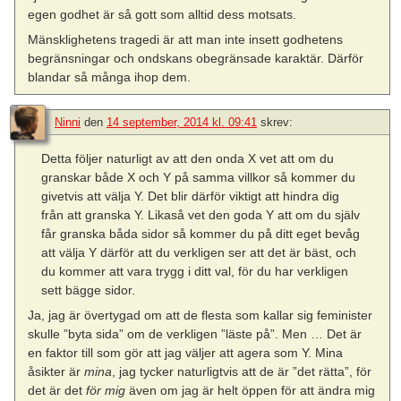
egen godhet är så gott som alltid dess motsats.
Mänsklighetens tragedi är att man inte insett godhetens
begränsningar och ondskans obegränsade karaktär. Därför
blandar så många ihop dem.
Ninni
den
14 september, 2014 kl. 09:41
skrev:
Detta följer naturligt av att den onda X vet att om du
granskar både X och Y på samma villkor så kommer du
givetvis att välja Y. Det blir därför viktigt att hindra dig
från att granska Y. Likaså vet den goda Y att om du själv
får granska båda sidor så kommer du på ditt eget bevåg
att välja Y därför att du verkligen ser att det är bäst, och
du kommer att vara trygg i ditt val, för du har verkligen
sett bägge sidor.
Ja, jag är övertygad om att de flesta som kallar sig feminister
skulle ”byta sida” om de verkligen ”läste på”. Men … Det är
en faktor till som gör att jag väljer att agera som Y. Mina
åsikter är
mina
, jag tycker naturligtvis att de är ”det rätta”, för
det är det
för mig
även om jag är helt öppen för att ändra mig