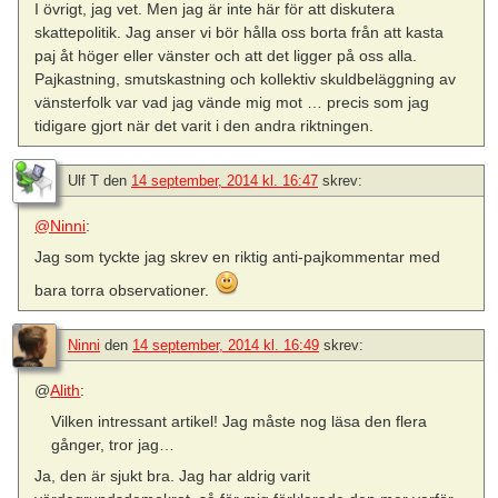
I övrigt, jag vet. Men jag är inte här för att diskutera
skattepolitik. Jag anser vi bör hålla oss borta från att kasta
paj åt höger eller vänster och att det ligger på oss alla.
Pajkastning, smutskastning och kollektiv skuldbeläggning av
vänsterfolk var vad jag vände mig mot … precis som jag
tidigare gjort när det varit i den andra riktningen.
Ulf T
den
14 september, 2014 kl. 16:47
skrev:
@Ninni
:
Jag som tyckte jag skrev en riktig anti-pajkommentar med
bara torra observationer.
Ninni
den
14 september, 2014 kl. 16:49
skrev:
@
Alith
:
Vilken intressant artikel! Jag måste nog läsa den flera
gånger, tror jag…
Ja, den är sjukt bra. Jag har aldrig varit