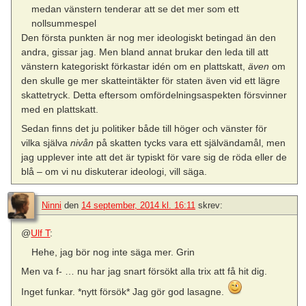
medan vänstern tenderar att se det mer som ett
nollsummespel
Den första punkten är nog mer ideologiskt betingad än den
andra, gissar jag. Men bland annat brukar den leda till att
vänstern kategoriskt förkastar idén om en plattskatt,
även
om
den skulle ge mer skatteintäkter för staten även vid ett lägre
skattetryck. Detta eftersom omfördelningsaspekten försvinner
med en plattskatt.
Sedan finns det ju politiker både till höger och vänster för
vilka själva
nivån
på skatten tycks vara ett självändamål, men
jag upplever inte att det är typiskt för vare sig de röda eller de
blå – om vi nu diskuterar ideologi, vill säga.
Ninni
den
14 september, 2014 kl. 16:11
skrev:
@
Ulf T
:
Hehe, jag bör nog inte säga mer. Grin
Men va f- … nu har jag snart försökt alla trix att få hit dig.
Inget funkar. *nytt försök* Jag gör god lasagne.