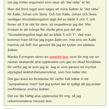
om jag möter argument som visar att ”det rätta” är fel.
Men det finns inget som säger att mina åsikter är ”det rätta”
för Kalle, Johan och Svea. Och har Kalle, Johan och Svea
verkligen förutsättningslöst tagit del av både X och Y, och
finner att X är rätt för dem, så respekterar jag det. Min
önskan är att
många
fler skulle göra just det där
”förutsättningslöst tagit del av både X och Y”. Vad man
kommer fram till har jag ingen åsikt om. Inte ens om Kalle
hamnar på SvP, hur genuint illa jag än tycker om sådana
åsikter.
Marika Formgren skrev en
ypperlig text
, som för mig var en
nästan skakande aha-upplevelse och gav en ökad förståelse
för varför jag är som jag är. Jag är som person en mycket
utpräglad åsiktsfrihetsdemokrat, som hon kallar det.
Det gav även en förståelse för varför folk tolkar in ett
”sympatiserar med” fast jag tycker det är tydligt att jag pratar
om/förklarar
andras
åsikter.
Det var lite häftig aha-upplevelse för mig, så jag
rekommenderar hennes text.