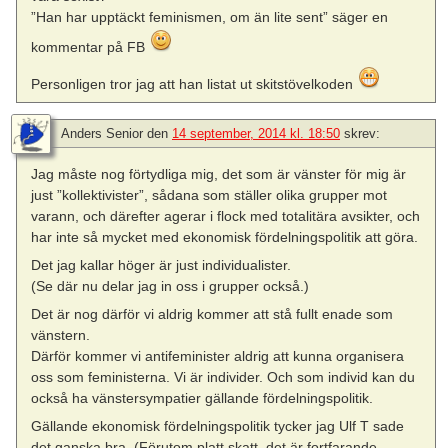
”Han har upptäckt feminismen, om än lite sent” säger en
kommentar på FB
Personligen tror jag att han listat ut skitstövelkoden
Anders Senior
den
14 september, 2014 kl. 18:50
skrev:
Jag måste nog förtydliga mig, det som är vänster för mig är
just ”kollektivister”, sådana som ställer olika grupper mot
varann, och därefter agerar i flock med totalitära avsikter, och
har inte så mycket med ekonomisk fördelningspolitik att göra.
Det jag kallar höger är just individualister.
(Se där nu delar jag in oss i grupper också.)
Det är nog därför vi aldrig kommer att stå fullt enade som
vänstern.
Därför kommer vi antifeminister aldrig att kunna organisera
oss som feministerna. Vi är individer. Och som individ kan du
också ha vänstersympatier gällande fördelningspolitik.
Gällande ekonomisk fördelningspolitik tycker jag Ulf T sade
det ganska bra. (Förutom platt skatt, det är fortfarande