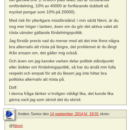
omfördelning, 10% av 40000 är fortfarande dubbelt så
mycket pengar som 10% på 20000).
Med risk för ytterligare missförstånd: i min värld Ninni, är du
nog mer höger i tanken, även om du gör det aktiva valet att
rösta vänster gällande fördelningspolitik.
Jag förstår precis vad du menar med att det inte finns några
bra alternativ att rösta på längre, det problemet är du långt
ifrån ensam om, det gäller mig också.
Och även om jag kanske varken delar politisk ståndpunkt
eller åsikter om fördelningspolitik, så har du ändå min fulla
respekt och empati för att du liksom jag inte hittar bra
politiska alternativ att rösta på.
Dolf:
I denna fråga tänker vi troligen väldigt lika, det kunde lika
gärna varit jag som skrivit det du skrivit.
Anders Senior
den
14 september, 2014 kl. 19:01
skrev:
@
Ninni
: