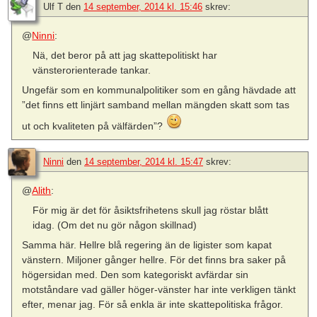
Ulf T
den
14 september, 2014 kl. 15:46
skrev:
@
Ninni
:
Nä, det beror på att jag skattepolitiskt har
vänsterorienterade tankar.
Ungefär som en kommunalpolitiker som en gång hävdade att
”det finns ett linjärt samband mellan mängden skatt som tas
ut och kvaliteten på välfärden”?
Ninni
den
14 september, 2014 kl. 15:47
skrev:
@
Alith
:
För mig är det för åsiktsfrihetens skull jag röstar blått
idag. (Om det nu gör någon skillnad)
Samma här. Hellre blå regering än de ligister som kapat
vänstern. Miljoner gånger hellre. För det finns bra saker på
högersidan med. Den som kategoriskt avfärdar sin
motståndare vad gäller höger-vänster har inte verkligen tänkt
efter, menar jag. För så enkla är inte skattepolitiska frågor.