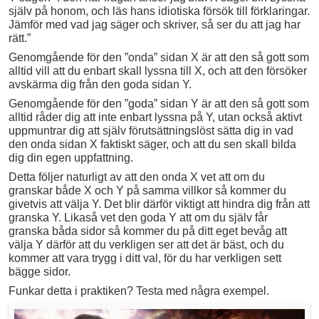
själv på honom, och läs hans idiotiska försök till förklaringar.
Jämför med vad jag säger och skriver, så ser du att jag har
rätt.”
Genomgående för den ”onda” sidan X är att den så gott som
alltid vill att du enbart skall lyssna till X, och att den försöker
avskärma dig från den goda sidan Y.
Genomgående för den ”goda” sidan Y är att den så gott som
alltid råder dig att inte enbart lyssna på Y, utan också aktivt
uppmuntrar dig att själv förutsättningslöst sätta dig in vad
den onda sidan X faktiskt säger, och att du sen skall bilda
dig din egen uppfattning.
Detta följer naturligt av att den onda X vet att om du
granskar både X och Y på samma villkor så kommer du
givetvis att välja Y. Det blir därför viktigt att hindra dig från att
granska Y. Likaså vet den goda Y att om du själv får
granska båda sidor så kommer du på ditt eget bevåg att
välja Y därför att du verkligen ser att det är bäst, och du
kommer att vara trygg i ditt val, för du har verkligen sett
bägge sidor.
Funkar detta i praktiken? Testa med några exempel.