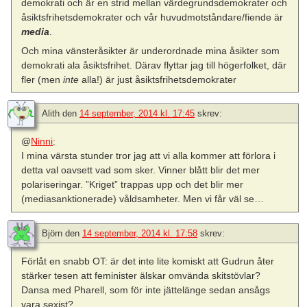
demokrati och är en strid mellan värdegrundsdemokrater och
åsiktsfrihetsdemokrater och vår huvudmotståndare/fiende är
media
.
Och mina vänsteråsikter är underordnade mina åsikter som
demokrati ala åsiktsfrihet. Därav flyttar jag till högerfolket, där
fler (men
inte
alla!) är just åsiktsfrihetsdemokrater
Alith
den
14 september, 2014 kl. 17:45
skrev:
@
Ninni
:
I mina värsta stunder tror jag att vi alla kommer att förlora i
detta val oavsett vad som sker. Vinner blått blir det mer
polariseringar. ”Kriget” trappas upp och det blir mer
(mediasanktionerade) våldsamheter. Men vi får väl se…
Björn
den
14 september, 2014 kl. 17:58
skrev:
Förlåt en snabb OT: är det inte lite komiskt att Gudrun åter
stärker tesen att feminister älskar omvända skitstövlar?
Dansa med Pharell, som för inte jättelänge sedan ansågs
vara sexist?