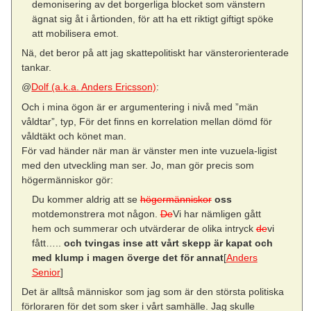
demonisering av det borgerliga blocket som vänstern
ägnat sig åt i årtionden, för att ha ett riktigt giftigt spöke
att mobilisera emot.
Nä, det beror på att jag skattepolitiskt har vänsterorienterade
tankar.
@
Dolf (a.k.a. Anders Ericsson)
:
Och i mina ögon är er argumentering i nivå med ”män
våldtar”, typ, För det finns en korrelation mellan dömd för
våldtäkt och könet man.
För vad händer när man är vänster men inte vuzuela-ligist
med den utveckling man ser. Jo, man gör precis som
högermänniskor gör:
Du kommer aldrig att se
högermänniskor
oss
motdemonstrera mot någon.
De
Vi har nämligen gått
hem och summerar och utvärderar de olika intryck
de
vi
fått…..
och tvingas inse att vårt skepp är kapat och
med klump i magen överge det för annat
[
Anders
Senior
]
Det är alltså människor som jag som är den största politiska
förloraren för det som sker i vårt samhälle. Jag skulle